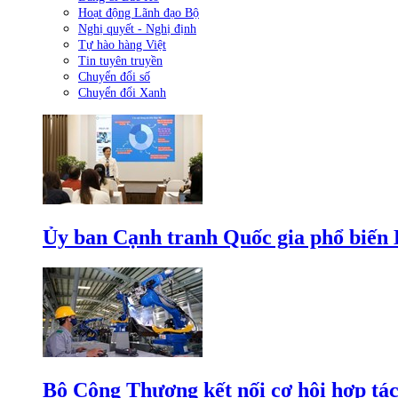
Hoạt động Lãnh đạo Bộ
Nghị quyết - Nghị định
Tự hào hàng Việt
Tin tuyên truyền
Chuyển đổi số
Chuyển đổi Xanh
Ủy ban Cạnh tranh Quốc gia phổ biến L
Bộ Công Thương kết nối cơ hội hợp tác