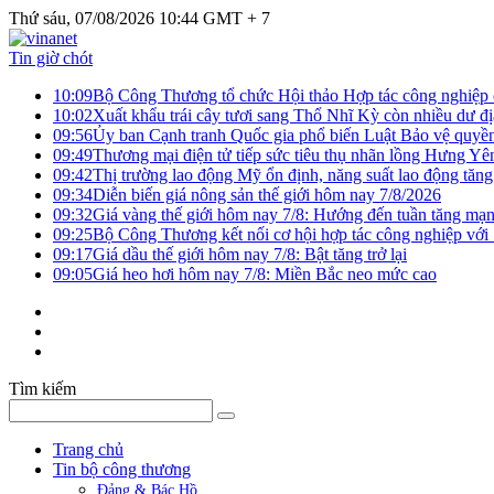
Thứ sáu, 07/08/2026 10:44 GMT + 7
Tin giờ chót
10:09
Bộ Công Thương tổ chức Hội thảo Hợp tác công nghiệp 
10:02
Xuất khẩu trái cây tươi sang Thổ Nhĩ Kỳ còn nhiều dư đị
09:56
Ủy ban Cạnh tranh Quốc gia phổ biến Luật Bảo vệ quyền 
09:49
Thương mại điện tử tiếp sức tiêu thụ nhãn lồng Hưng Yê
09:42
Thị trường lao động Mỹ ổn định, năng suất lao động tăng
09:34
Diễn biến giá nông sản thế giới hôm nay 7/8/2026
09:32
Giá vàng thế giới hôm nay 7/8: Hướng đến tuần tăng mạn
09:25
Bộ Công Thương kết nối cơ hội hợp tác công nghiệp với
09:17
Giá dầu thế giới hôm nay 7/8: Bật tăng trở lại
09:05
Giá heo hơi hôm nay 7/8: Miền Bắc neo mức cao
Tìm kiếm
Trang chủ
Tin bộ công thương
Đảng & Bác Hồ