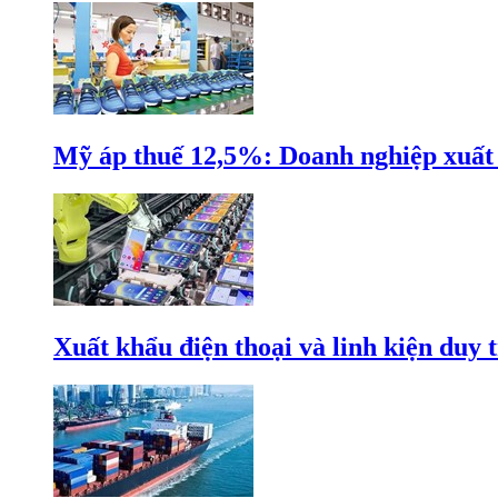
Mỹ áp thuế 12,5%: Doanh nghiệp xuất k
Xuất khẩu điện thoại và linh kiện duy t