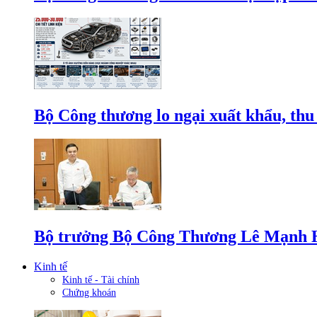
Bộ Công thương lo ngại xuất khẩu, thu
Bộ trưởng Bộ Công Thương Lê Mạnh Hùn
Kinh tế
Kinh tế - Tài chính
Chứng khoán