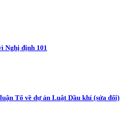
vì Nghị định 101
uận Tổ về dự án Luật Dầu khí (sửa đổi)