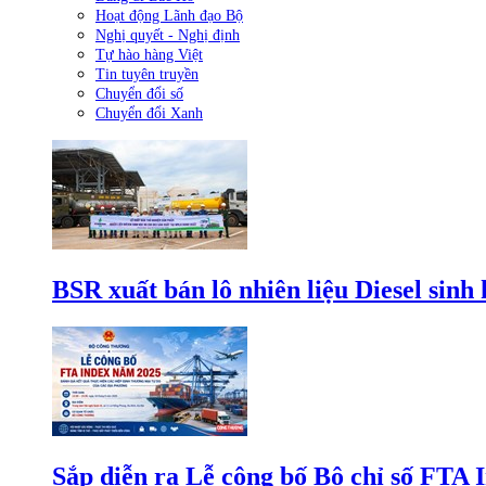
Hoạt động Lãnh đạo Bộ
Nghị quyết - Nghị định
Tự hào hàng Việt
Tin tuyên truyền
Chuyển đổi số
Chuyển đổi Xanh
BSR xuất bán lô nhiên liệu Diesel sinh
Sắp diễn ra Lễ công bố Bộ chỉ số FTA