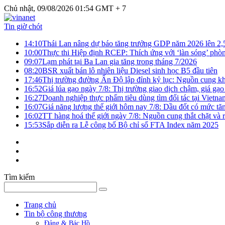
Chủ nhật, 09/08/2026 01:54 GMT + 7
Tin giờ chót
14:10
Thái Lan nâng dự báo tăng trưởng GDP năm 2026 lên 2
10:00
Thực thi Hiệp định RCEP: Thích ứng với ‘làn sóng’ phò
09:07
Lạm phát tại Ba Lan gia tăng trong tháng 7/2026
08:20
BSR xuất bán lô nhiên liệu Diesel sinh học B5 đầu tiên
17:46
Thị trường đường Ấn Độ lập đỉnh kỷ lục: Nguồn cung kha
16:52
Giá lúa gạo ngày 7/8: Thị trường giao dịch chậm, giá gạo
16:27
Doanh nghiệp thực phẩm tiêu dùng tìm đối tác tại Vietna
16:07
Giá năng lượng thế giới hôm nay 7/8: Dầu đốt có mức tăn
16:02
TT hàng hoá thế giới ngày 7/8: Nguồn cung thắt chặt và rủ
15:53
Sắp diễn ra Lễ công bố Bộ chỉ số FTA Index năm 2025
Tìm kiếm
Trang chủ
Tin bộ công thương
Đảng & Bác Hồ