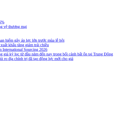
,5%
ng vệ thương mại
n hiếm gây áp lực lớn trước mùa lễ hội
 xuất khẩu tăng giảm trái chiều
m International Sourcing 2026
g giá kỷ lục từ đầu năm đến nay trong bối cảnh bất ổn tại Trung Đông
i ro địa chính trị đã tạo động lực mới cho giá