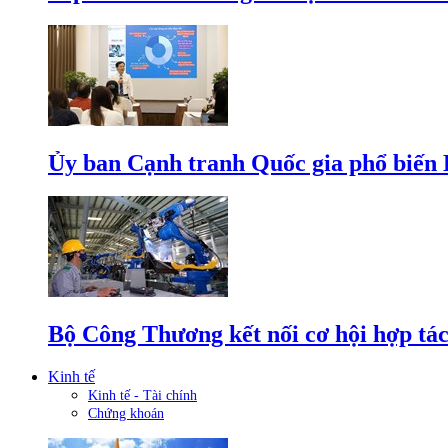
Ủy ban Cạnh tranh Quốc gia phổ biến L
Bộ Công Thương kết nối cơ hội hợp tác
Kinh tế
Kinh tế - Tài chính
Chứng khoán