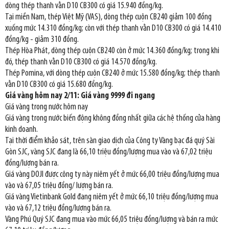
dòng thép thanh vằn D10 CB300 có giá 15.940 đồng/kg.
Tại miền Nam, thép Việt Mỹ (VAS), dòng thép cuộn CB240 giảm 100 đồng
xuống mức 14.310 đồng/kg; còn với thép thanh vằn D10 CB300 có giá 14.410
đồng/kg - giảm 310 đồng.
Thép Hòa Phát, dòng thép cuộn CB240 còn ở mức 14.360 đồng/kg; trong khi
đó, thép thanh vằn D10 CB300 có giá 14.570 đồng/kg.
Thép Pomina, với dòng thép cuộn CB240 ở mức 15.580 đồng/kg; thép thanh
vằn D10 CB300 có giá 15.680 đồng/kg.
Giá vàng hôm nay 2/11: Giá vàng 9999 đi ngang
Giá vàng trong nước hôm nay
Giá vàng trong nước biến động không đồng nhất giữa các hệ thống cửa hàng
kinh doanh.
Tại thời điểm khảo sát, trên sàn giao dịch của Công ty Vàng bạc đá quý Sài
Gòn SJC, vàng SJC đang là 66,10 triệu đồng/lượng mua vào và 67,02 triệu
đồng/lượng bán ra.
Giá vàng DOJI được công ty này niêm yết ở mức 66,00 triệu đồng/lượng mua
vào và 67,05 triệu đồng/ lượng bán ra.
Giá vàng Vietinbank Gold đang niêm yết ở mức 66,10 triệu đồng/lượng mua
vào và 67,12 triệu đồng/lượng bán ra.
Vàng Phú Quý SJC đang mua vào mức 66,05 triệu đồng/lượng và bán ra mức