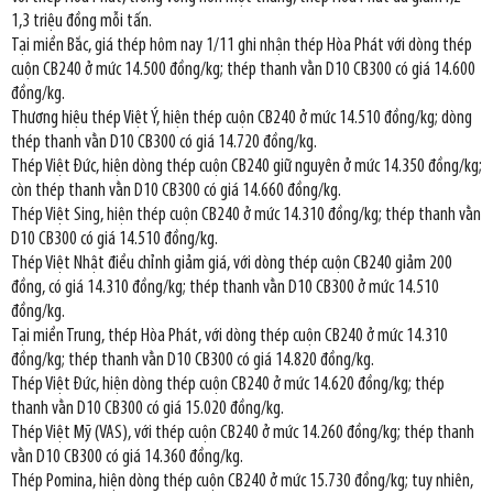
1,3 triệu đồng mỗi tấn.
Tại miền Bắc, giá thép hôm nay 1/11 ghi nhận thép Hòa Phát với dòng thép
cuộn CB240 ở mức 14.500 đồng/kg; thép thanh vằn D10 CB300 có giá 14.600
đồng/kg.
Thương hiệu thép Việt Ý, hiện thép cuộn CB240 ở mức 14.510 đồng/kg; dòng
thép thanh vằn D10 CB300 có giá 14.720 đồng/kg.
Thép Việt Đức, hiện dòng thép cuộn CB240 giữ nguyên ở mức 14.350 đồng/kg;
còn thép thanh vằn D10 CB300 có giá 14.660 đồng/kg.
Thép Việt Sing, hiện thép cuộn CB240 ở mức 14.310 đồng/kg; thép thanh vằn
D10 CB300 có giá 14.510 đồng/kg.
Thép Việt Nhật điều chỉnh giảm giá, với dòng thép cuộn CB240 giảm 200
đồng, có giá 14.310 đồng/kg; thép thanh vằn D10 CB300 ở mức 14.510
đồng/kg.
Tại miền Trung, thép Hòa Phát, với dòng thép cuộn CB240 ở mức 14.310
đồng/kg; thép thanh vằn D10 CB300 có giá 14.820 đồng/kg.
Thép Việt Đức, hiện dòng thép cuộn CB240 ở mức 14.620 đồng/kg; thép
thanh vằn D10 CB300 có giá 15.020 đồng/kg.
Thép Việt Mỹ (VAS), với thép cuộn CB240 ở mức 14.260 đồng/kg; thép thanh
vằn D10 CB300 có giá 14.360 đồng/kg.
Thép Pomina, hiện dòng thép cuộn CB240 ở mức 15.730 đồng/kg; tuy nhiên,