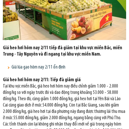
Giá heo hơi hôm nay 2/11 tiếp đà giảm tại khu vực miền Bắc, miền
Trung - Tây Nguyên và đi ngang tại khu vực miền Nam.
Giá lúa gạo hôm nay 2/11 ổn định
Giá heo hơi hôm nay 2/11: Tiếp đà giảm giá
Tại khu vực miền Bắc, giá heo hơi hôm nay điều chỉnh giảm 1.000 - 2.000
đồng/kg so với ngày trước đó và dao động trong khoảng 53.000 - 58.000
đồng/kg. Theo đó, cùng giảm 1.000 đồng/kg, giá heo hơi tại Yên Bái và Lào
Cai cùng giao dịch ở mức 54.000 đồng/kg. Còn tại Bắc Giang, sau khi giảm
2.000 đồng/kg, giá heo hơi tại địa phương này đang được thương lái thu mua
ở mức 55.000 đồng/kg, giảm 2.000 đồng/kg, ngang bằng cùng với Phú Thọ.
Các tỉnh thành còn lại không ghi nhận thay đổi mới về giá trong ngày hôm