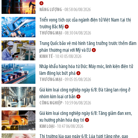
NĂNG LƯỢNG
- 08:58 06/08/2026
Triển vọng tích cực của ngành điện tử Việt Nam tại thị
trường Bắc Mỹ
THƯƠNG MẠI
- 08:30 04/08/2026
Trung Quốc bảo vệ mô hình tăng trưởng trước thềm đàm
phán thương mại với Mỹ và EU
KINH TẾ
- 10:43 05/08/2026
Nhập khẩu hàng hóa từ Đức: Máy móc, linh kiện điện tử
làm động lực bứt phá
THƯƠNG MẠI
- 09:05 05/08/2026
Giá kim loại công nghiệp ngày 6/8: Đà tăng lan rộng ở
nhóm kim loại cơ bản
CÔNG NGHIỆP
- 10:59 06/08/2026
Giá kim loại công nghiệp ngày 6/8: Tăng giảm đan xen,
xu hướng phân hóa duy trì
KIM LOẠI
- 10:47 06/08/2026
Thị trường lúa gạo ngày 6/8: Lúa tươi tăng nhẹ, gạo