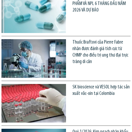
PHẨM VÀ NPL 6 THÁNG ĐẦU NĂM
2026 VÀ DỰ BÁO
Thuốc Braftovi của Pierre Fabre
nhận được đánh giá tích cực từ
CHMP cho điều trị ung thư đại trực
tràng di căn
SK bioscience và VESOL hợp tác sản
xuất vắc-xin tại Colombia
Quý 1/2026: Kim ngạch nhập khẩu