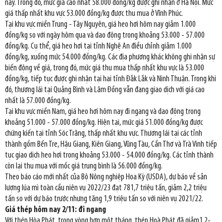
nay. Trong đó, mức giá cao nhất 58.000 đồng/kg được ghi nhận ở Hà Nội. Mức
giá thấp nhất khu vực 53.000 đồng/kg được thu mua ở Vĩnh Phúc.
Tại khu vực miền Trung - Tây Nguyên, giá heo hơi hôm nay giảm 1.000
đồng/kg so với ngày hôm qua và dao động trong khoảng 53.000 - 57.000
đồng/kg. Cụ thể, giá heo hơi tại tỉnh Nghệ An điều chỉnh giảm 1.000
đồng/kg, xuống mức 54.000 đồng/kg. Các địa phương khác không ghi nhận sự
biến động về giá, trong đó, mức giá thu mua thấp nhất khu vực là 53.000
đồng/kg, tiếp tục được ghi nhận tại hai tỉnh Đắk Lắk và Ninh Thuận. Trong khi
đó, thương lái tại Quảng Bình và Lâm Đồng vẫn đang giao dịch với giá cao
nhất là 57.000 đồng/kg.
Tại khu vực miền Nam, giá heo hơi hôm nay đi ngang và dao động trong
khoảng 51.000 - 57.000 đồng/kg. Hiện tại, mức giá 51.000 đồng/kg được
chứng kiến tại tỉnh Sóc Trăng, thấp nhất khu vực. Thương lái tại các tỉnh
thành gồm Bến Tre, Hậu Giang, Kiên Giang, Vũng Tàu, Cần Thơ và Trà Vinh tiếp
tục giao dịch heo hơi trong khoảng 53.000 - 54.000 đồng/kg. Các tỉnh thành
còn lại thu mua với mốc giá trung bình là 56.000 đồng/kg.
Theo báo cáo mới nhất của Bộ Nông nghiệp Hoa Kỳ (USDA), dự báo về sản
lượng lúa mì toàn cầu niên vụ 2022/23 đạt 781,7 triệu tấn, giảm 2,2 triệu
tấn so với dự báo trước nhưng tăng 1,9 triệu tấn so với niên vụ 2021/22.
Giá thép hôm nay 2/11: đi ngang
Với thép Hòa Phát, trong vòng hơn một tháng, thép Hoà Phát đã giảm1,2-