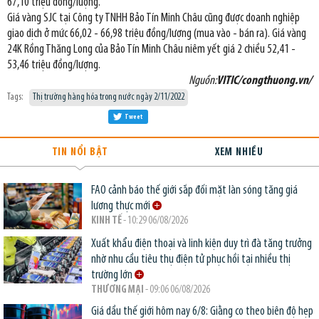
67,10 triệu đồng/lượng.
Giá vàng SJC tại Công ty TNHH Bảo Tín Minh Châu cũng được doanh nghiệp
giao dịch ở mức 66,02 - 66,98 triệu đồng/lượng (mua vào - bán ra). Giá vàng
24K Rồng Thăng Long của Bảo Tín Minh Châu niêm yết giá 2 chiều 52,41 -
53,46 triệu đồng/lượng.
Nguồn:
VITIC/congthuong.vn/
Tags:
Thị trường hàng hóa trong nước ngày 2/11/2022
Tweet
TIN NỔI BẬT
XEM NHIỀU
FAO cảnh báo thế giới sắp đối mặt làn sóng tăng giá
lương thực mới
KINH TẾ
- 10:29 06/08/2026
Xuất khẩu điện thoại và linh kiện duy trì đà tăng trưởng
nhờ nhu cầu tiêu thụ điện tử phục hồi tại nhiều thị
trường lớn
THƯƠNG MẠI
- 09:06 06/08/2026
Giá dầu thế giới hôm nay 6/8: Giằng co theo biên độ hẹp