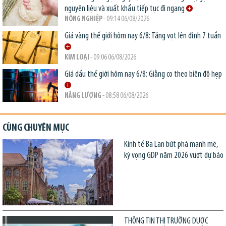
nguyên liệu và xuất khẩu tiếp tục đi ngang
NÔNG NGHIỆP
- 09:14 06/08/2026
Giá vàng thế giới hôm nay 6/8: Tăng vọt lên đỉnh 7 tuần
KIM LOẠI
- 09:06 06/08/2026
Giá dầu thế giới hôm nay 6/8: Giằng co theo biên độ hẹp
NĂNG LƯỢNG
- 08:58 06/08/2026
CÙNG CHUYÊN MỤC
Kinh tế Ba Lan bứt phá mạnh mẽ,
kỳ vọng GDP năm 2026 vượt dự báo
THÔNG TIN THỊ TRƯỜNG DƯỢC