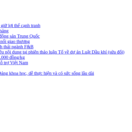
iữ lợi thế cạnh tranh
tháng
t động sản Trung Quốc
nối giao thương
nh thái ngành F&B
nội dung tại phiên thảo luận Tổ về dự án Luật Dầu khí (sửa đổi)
3.000 đồng/kg
ỗ trợ Việt Nam
ng khoa học, dễ thực hiện và có sức sống lâu dài