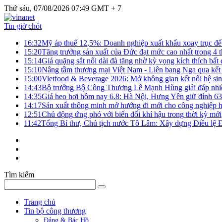
Thứ sáu, 07/08/2026 07:49 GMT + 7
Tin giờ chót
16:32
Mỹ áp thuế 12,5%: Doanh nghiệp xuất khẩu xoay trục để g
15:20
Tăng trưởng sản xuất của Đức đạt mức cao nhất trong 4 
15:14
Giá quặng sắt nối dài đà tăng nhờ kỳ vọng kích thích bấ
15:10
Nâng tầm thương mại Việt Nam - Liên bang Nga qua kết 
15:00
Vietfood & Beverage 2026: Mở không gian kết nối hệ si
14:43
Bộ trưởng Bộ Công Thương Lê Mạnh Hùng giải đáp nhiều 
14:35
Giá heo hơi hôm nay 6.8: Hà Nội, Hưng Yên giữ đỉnh 6
14:17
Sản xuất thông minh mở hướng đi mới cho công nghiệp h
12:51
Chủ động ứng phó với biến đổi khí hậu trong thời kỳ mới
11:42
Tổng Bí thư, Chủ tịch nước Tô Lâm: Xây dựng Điều lệ Đả
Tìm kiếm
Trang chủ
Tin bộ công thương
Đảng & Bác Hồ