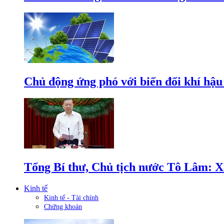
Chủ động ứng phó với biến đổi khí hậu
Tổng Bí thư, Chủ tịch nước Tô Lâm: Xâ
Kinh tế
Kinh tế - Tài chính
Chứng khoán