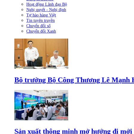
Hoạt động Lãnh đạo Bộ
Nghị quyết - Nghị định
Tự hào hàng Việt
Tin tuyên truyền
Chuyển đổi số
Chuyển đổi Xanh
Bộ trưởng Bộ Công Thương Lê Mạnh Hùn
Sản xuất thông minh mở hướng đi mới 