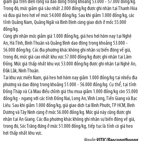
giảm giá trên diện rộng và dao động trong khoảng 53.000 - 57.000 đồng/kg.
Trong đó, mức giảm giá sâu nhất 2.000 đồng/kg được ghi nhận tại Thanh Hóa
và đưa giá heo hơi về mức 54.000 đồng/kg. Sau khi giảm 1.000 đồng/kg, các
tỉnh Quảng Nam, Quảng Ngãi và Bình Định cùng giao dịch ở mốc 55.000
đồng/kg.
Cùng ghi nhận mức giảm giá 1.000 đồng/kg, giá heo hơi hôm nay tại Nghệ
An, Hà Tĩnh, Bình Thuận và Quảng Bình dao động trọng khoảng 53.000 -
56.000 đồng/kg. Các địa phương khác không ghi nhận sự biến động về giá,
trong đó, mức giá cao nhất khu vực 57.000 đồng/kg được ghi nhận tại Lâm
Đồng. Mức giá thấp nhất khu vực 53.000 đồng/kg được ghi nhận tại Nghệ An,
Đắk Lắk, Ninh Thuận.
Tại khu vực miền Nam, giá heo hơi hôm nay giảm 1.000 đồng/kg tại nhiều địa
phương và dao động trong khoảng 51.000 - 56.000 đồng/kg. Cụ thể, tại tỉnh
Đồng Tháp và Cà Mau điều chỉnh giá thu mua giảm 1.000 đồng/kg còn 55.000
đồng/kg - ngang với các tỉnh Đồng Nai, Long An, Vĩnh Long, Tiền Giang và Bạc
Liêu. Sau khi giảm 1.000 đồng/kg, giá giao dịch tại Bình Phước, TP HCM, Bình
Dương và Tây Ninh cùng ở mức 56.000 đồng/kg. Mức giá này cũng được ghi
nhận tại An Giang. Các địa phương khác không ghi nhận sự biến động về giá,
trong đó, Sóc Trăng đứng ở mức 51.000 đồng/kg, tiếp tục là tỉnh có giá heo
hơi thấp nhất khu vực.
Nguồn:
VITIC/Baocongthuong