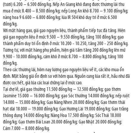
(tươi) 6.200 – 6.500 đồng/kg. Nếp An Giang khô đang được thương lái thu
mua ở mức 8.400 – 8.500 đồng/kg; nếp Long An khô 8.700 – 9.100 đồng/kg;
nàng hoa 9 6.600 – 6.800 đồng/kg; lúa IR 504 khô duy trì ở mức 6.500
đồng/kg.
Với mặt hàng gạo, giá gạo nguyên liệu, thành phẩm tiếp tục đà tăng. Hiện
giá gạo nguyên liệu ở mức 9.500 – 9.550 đồng/kg, tăng 100 đồng/kg; gạo
thành phẩm duy trì ổn định ở mức 10.200 - 10.250, tăng 200 - 250 đồng/kg.
Tương tự, với mặt hàng phụ phẩm, hiện giá tấm tăng 200 đồng/kg lên mứ
9.900 - 10.000 đồng/kg, cám khô ở mức 8.700 – 8.800 đồng/kg, tăng 100
đồng/kg.
Theo các thương lái, hôm nay lượng gạo nguyên liệu về ít, các kho mua ổn
định. Mặt bằng giá ổn định so với hôm qua. Nguồn cung lúa rất ít, hầu như đã
được cọc hết, giá lúa các loại chững lại ở mức cao.
Tại chợ lẻ, giá gạo thường 11.500 đồng/kg – 12.500 đồng/kg; gạo thơm
Jasmine 15.000 – 16.000 đồng/kg; gạo Sóc thường 14.000 đồng/kg; nếp ruột
14.000 – 15.000 đồng/kg; Gạo Nàng Nhen 20.000 đồng/kg; Gạo thơm thái
hạt dài 18.000 – 19.000 đồng/kg; Gạo Hương Lài 19.000 đồng/kg; Gạo trắng
thông dụng 14.000 đồng/kg; Nàng Hoa 17.500 đồng/kg; Sóc Thái 18.000
đồng/kg; Gạo thơm Đài Loan 20.000 đồng/kg; Gạo Nhật 20.000 đồng/kg;
Cám 7.000 – 8.000 đồng/kg.