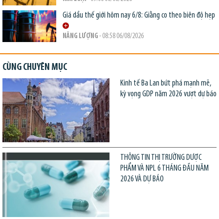
Giá dầu thế giới hôm nay 6/8: Giằng co theo biên độ hẹp
NĂNG LƯỢNG
- 08:58 06/08/2026
CÙNG CHUYÊN MỤC
Kinh tế Ba Lan bứt phá mạnh mẽ,
kỳ vọng GDP năm 2026 vượt dự báo
THÔNG TIN THỊ TRƯỜNG DƯỢC
PHẨM VÀ NPL 6 THÁNG ĐẦU NĂM
2026 VÀ DỰ BÁO