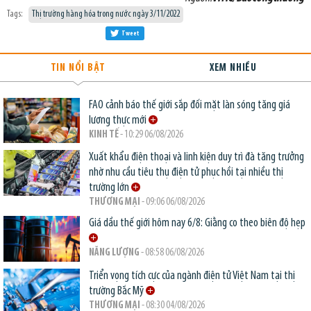
Tags:
Thị trường hàng hóa trong nước ngày 3/11/2022
Tweet
TIN NỔI BẬT
XEM NHIỀU
FAO cảnh báo thế giới sắp đối mặt làn sóng tăng giá
lương thực mới
KINH TẾ
- 10:29 06/08/2026
Xuất khẩu điện thoại và linh kiện duy trì đà tăng trưởng
nhờ nhu cầu tiêu thụ điện tử phục hồi tại nhiều thị
trường lớn
THƯƠNG MẠI
- 09:06 06/08/2026
Giá dầu thế giới hôm nay 6/8: Giằng co theo biên độ hẹp
NĂNG LƯỢNG
- 08:58 06/08/2026
Triển vọng tích cực của ngành điện tử Việt Nam tại thị
trường Bắc Mỹ
THƯƠNG MẠI
- 08:30 04/08/2026