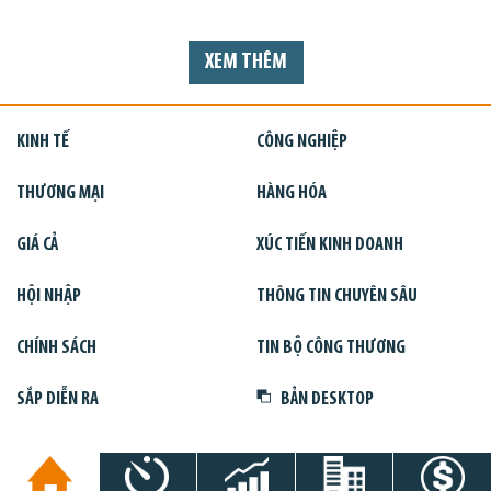
XEM THÊM
KINH TẾ
CÔNG NGHIỆP
THƯƠNG MẠI
HÀNG HÓA
GIÁ CẢ
XÚC TIẾN KINH DOANH
HỘI NHẬP
THÔNG TIN CHUYÊN SÂU
CHÍNH SÁCH
TIN BỘ CÔNG THƯƠNG
SẮP DIỄN RA
BẢN DESKTOP