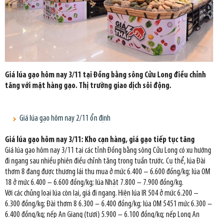
Giá lúa gạo hôm nay 3/11 tại Đồng bằng sông Cửu Long điều chỉnh
tăng với mặt hàng gạo. Thị trường giao dịch sôi động.
Giá lúa gạo hôm nay 2/11 ổn định
Giá lúa gạo hôm nay 3/11: Kho cạn hàng, giá gạo tiếp tục tăng
Giá lúa gạo hôm nay 3/11 tại các tỉnh Đồng bằng sông Cửu Long có xu hướng
đi ngang sau nhiều phiên điều chỉnh tăng trong tuần trước. Cụ thể, lúa Đài
thơm 8 đang được thương lái thu mua ở mức 6.400 – 6.600 đồng/kg; lúa OM
18 ở mức 6.400 – 6.600 đồng/kg; lúa Nhật 7.800 – 7.900 đồng/kg.
Với các chủng loại lúa còn lại, giá đi ngang. Hiện lúa IR 504 ở mức 6.200 –
6.300 đồng/kg; Đài thơm 8 6.300 – 6.400 đồng/kg; lúa OM 5451 mức 6.300 –
6.400 đồng/kg; nếp An Giang (tươi) 5.900 – 6.100 đồng/kg; nếp Long An