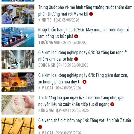
Trung Quốc bảo vệ mô hình tăng trưởng trước thềm đàm
phán thương mại với Mỹ và EU
KINH TẾ
- 10:43 05/08/2026
Nhập khẩu hàng hóa từ Đức: Máy móc, linh kiện điện tử
làm động lực bứt phá
THƯƠNG MẠI
- 09:05 05/08/2026
Giá kim loại công nghiệp ngày 6/8: Đà tăng lan rộng ở
nhóm kim loại cơ bản
CÔNG NGHIỆP
- 10:59 06/08/2026
Giá kim loại công nghiệp ngày 6/8: Tăng giảm đan xen,
xu hướng phân hóa duy trì
KIM LOẠI
- 10:47 06/08/2026
Thị trường lúa gạo ngày 6/8: Lúa tươi tăng nhẹ, gạo
nguyên liệu và xuất khẩu tiếp tục đi ngang
NÔNG NGHIỆP
- 09:14 06/08/2026
Giá vàng thế giới hôm nay 6/8: Tăng vọt lên đỉnh 7 tuần
KIM LOẠI
- 09:06 06/08/2026