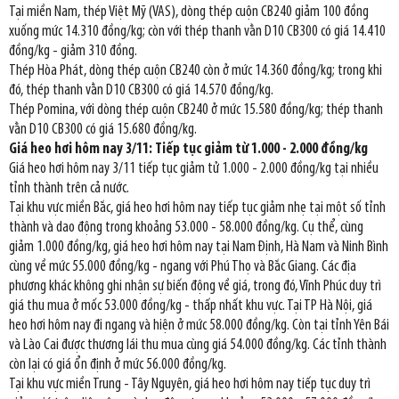
Tại miền Nam, thép Việt Mỹ (VAS), dòng thép cuộn CB240 giảm 100 đồng
xuống mức 14.310 đồng/kg; còn với thép thanh vằn D10 CB300 có giá 14.410
đồng/kg - giảm 310 đồng.
Thép Hòa Phát, dòng thép cuộn CB240 còn ở mức 14.360 đồng/kg; trong khi
đó, thép thanh vằn D10 CB300 có giá 14.570 đồng/kg.
Thép Pomina, với dòng thép cuộn CB240 ở mức 15.580 đồng/kg; thép thanh
vằn D10 CB300 có giá 15.680 đồng/kg.
Giá heo hơi hôm nay 3/11: Tiếp tục giảm từ 1.000 - 2.000 đồng/kg
Giá heo hơi hôm nay 3/11 tiếp tục giảm tử 1.000 - 2.000 đồng/kg tại nhiều
tỉnh thành trên cả nước.
Tại khu vực miền Bắc, giá heo hơi hôm nay tiếp tục giảm nhẹ tại một số tỉnh
thành và dao động trong khoảng 53.000 - 58.000 đồng/kg. Cụ thể, cùng
giảm 1.000 đồng/kg, giá heo hơi hôm nay tại Nam Định, Hà Nam và Ninh Bình
cùng về mức 55.000 đồng/kg - ngang với Phú Thọ và Bắc Giang. Các địa
phương khác không ghi nhận sự biến động về giá, trong đó, Vĩnh Phúc duy trì
giá thu mua ở mốc 53.000 đồng/kg - thấp nhất khu vực. Tại TP Hà Nội, giá
heo hơi hôm nay đi ngang và hiện ở mức 58.000 đồng/kg. Còn tại tỉnh Yên Bái
và Lào Cai được thương lái thu mua cùng giá 54.000 đồng/kg. Các tỉnh thành
còn lại có giá ổn định ở mức 56.000 đồng/kg.
Tại khu vực miền Trung - Tây Nguyên, giá heo hơi hôm nay tiếp tục duy trì