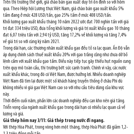
Trên thị trường thế giới, giá chào bán gạo xuất duy trì ổn định so với hôm
qua. Theo Hiệp hội Lương thực Việt Nam, giá chào bán gạo xuất khẩu 5%
tấm đang ở mức 428 USD/tấn, gạo 25% tấm ở mức 408 USD/tấn.
Khối lượng gạo xuất khẩu tháng 10 năm 2022 ước đạt 700 nghìn tấn với giá
trị đạt 334 triệu USD, đưa tổng khối lượng và giá trị xuất khẩu gạo 10 tháng
đạt 6,07 triệu tấn với 2,94 tỷ USD, tăng 17,2% về khối lượng và tăng 7,4%
về giá trị so với cùng kỳ năm 2021.
Trong dài hạn, các thương nhân xuất khẩu gạo đều tỏ ra lạc quan. Ấn Độ vẫn
áp dụng chính sách thuế xuất khẩu 20% với gạo trắng cũng như chưa dỡ bỏ
lệnh cấm với xuất khẩu gạo tấm. Điều này tiếp tục gây thiếu hụt nguồn cung
trên quy mô toàn cầu, thị trường bớt sức cạnh tranh. Chính vì vậy, các nước
xuất khẩu khác, trong đó có Việt Nam, được hưởng lợi. Nhiều doanh nghiệp
Việt Nam đã tìm lại được một số khách hàng truyền thống ở châu Phi dù
không nhiều vì giá gạo Việt Nam cao so với nhu cầu tiêu dùng của khu vực
này.
Thời điểm cuối năm, phần lớn các doanh nghiệp đều cạn kho nên giá tăng.
Triển vọng của ngành xuất khẩu gạo trong dài hạn có nhiều lạc quan cả về
lượng và giá.
Giá thép hôm nay 3/11: Giá thép trong nước đi ngang.
Với thép Hòa Phát, trong vòng hơn một tháng, thép Hoà Phát đã giảm 1,2-
1,3 triệu đồng mỗi tấn.