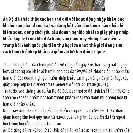
Ấn Độ đã thắt chặt các hạn chế đối với hoạt động nhập khẩu bạc
khi bổ sung bạc dạng hạt và dạng bột vào danh mục hàng hóa bị
kiểm soát, đồng thời yêu cầu doanh nghiệp phải có giấy phép nhập
khẩu hợp lệ trước khi đưa hàng vào nước này. Động thái diễn ra
trong bối cảnh quốc gia tiêu thụ bạc lớn nhất thế giới đang tìm
cách hạn chế nhập khẩu và giảm áp lực lên đồng rupee.
Theo thông báo của Chính phủ Ấn Độ công bố ngày 3/6, bạc dạng hạt, dạng
bột, các dạng bạc khác có hàm lượng bạc đạt 99,9% sẽ thuộc diện nhập khẩu
hạn chế. Các doanh nghiệp muốn nhập khẩu các mặt hàng này phải được cấp
giấy phép hợp lệ từ Directorate General of Foreign Trade (DGFT).
Trước đó, vào tháng trước, Ấn Độ đã đưa bạc thỏi có độ tinh khiết 99,9% cùng
toàn bộ các sản phẩm bạc bán thành phẩm khác vào danh mục hàng hóa bị
hạn chế nhập khẩu.
Nước này cũng đã nâng thuế nhập khẩu vàng và bạc từ 6% lên 15% nhằm
giảm lượng kim loại quý mua từ nước ngoài và giảm áp lực lên dự trữ ngoại
hối trong bối cảnh giá dầu tăng cao.
Ấn Độ cũng đã chi kỷ lục 12 tỷ USD để nhập khẩu bạc trong năm tài chính kết