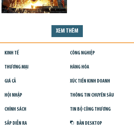
XEM THÊM
KINH TẾ
CÔNG NGHIỆP
THƯƠNG MẠI
HÀNG HÓA
GIÁ CẢ
XÚC TIẾN KINH DOANH
HỘI NHẬP
THÔNG TIN CHUYÊN SÂU
CHÍNH SÁCH
TIN BỘ CÔNG THƯƠNG
SẮP DIỄN RA
BẢN DESKTOP