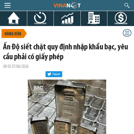
TRANG CHỦ
TIN GIỜ CHÓT
THỊ TRƯỜNG
DỰ ÁN
CHỨNG KHOÁN
HÀNG HÓA
Ấn Độ siết chặt quy định nhập khẩu bạc, yêu
cầu phải có giấy phép
08:05 07/06/2026
Tweet