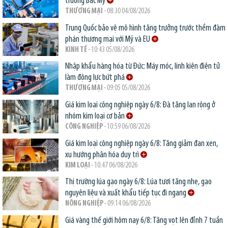
trường Bắc Mỹ
THƯƠNG MẠI
- 08:30 04/08/2026
Trung Quốc bảo vệ mô hình tăng trưởng trước thềm đàm
phán thương mại với Mỹ và EU
KINH TẾ
- 10:43 05/08/2026
Nhập khẩu hàng hóa từ Đức: Máy móc, linh kiện điện tử
làm động lực bứt phá
THƯƠNG MẠI
- 09:05 05/08/2026
Giá kim loại công nghiệp ngày 6/8: Đà tăng lan rộng ở
nhóm kim loại cơ bản
CÔNG NGHIỆP
- 10:59 06/08/2026
Giá kim loại công nghiệp ngày 6/8: Tăng giảm đan xen,
xu hướng phân hóa duy trì
KIM LOẠI
- 10:47 06/08/2026
Thị trường lúa gạo ngày 6/8: Lúa tươi tăng nhẹ, gạo
nguyên liệu và xuất khẩu tiếp tục đi ngang
NÔNG NGHIỆP
- 09:14 06/08/2026
Giá vàng thế giới hôm nay 6/8: Tăng vọt lên đỉnh 7 tuần