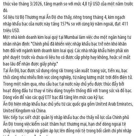
thúc vào tháng 3/2026, tăng mạnh so với mức 4,8 tỷ USD của một năm trước
đó.
Số liệu từ Bộ Thương mại Ấn Độ cho thấy, riêng trong tháng 4, kim ngạch
nhập khẩu bạc của nước này tăng 157% so với cùng kỳ năm ngoái, đạt 411
triệu USD.
Một nhà kinh doanh kim loại quý tại Mumbai làm việc cho một ngân hàng tư
nhân nhận định: "Chính phủ đã khiến việc nhập khẩu bạc trở nên khó khăn
hơn đối với ngành kinh doanh kim loại quý. Các nhà nhập khẩu hiện phải xin
phê duyệt trước và chưa rõ liệu họ có được cấp phép hay không, hoặc sẽ mất
bao lâu để nhận được giấy phép."
Tại Ấn Độ, bạc được sử dụng rộng rãi trong sản xuất trang sức, tiền xu, bạc
thỏi cũng như nhiều lĩnh vực công nghiệp, từ năng lượng mặt trời đến điện tử.
Trong một năm qua, nhu cầu bạc tại nước này chủ yếu được thúc đẩy bởi
hoạt động đầu tư thay vì tiêu dùng truyền thống đối với trang sức và đồ bạc.
Dòng vốn đổ vào các quỹ ETF bạc đã tăng lên mức cao kỷ lục.
Ấn Độ hiện nhập khẩu bạc chủ yếu từ các quốc gia gồm United Arab Emirates,
United Kingdom và China.
Việc tiếp tục siết chặt quản lý nhập khẩu bạc cho thấy nỗ lực của Chính phủ
Ấn Độ trong việc kiểm soát thâm hụt thương mại, hạn chế dòng ngoại tệ
chảy ra nước ngoài và giảm áp lực lên đồng nội tệ trong bối cảnh chi phí nhập