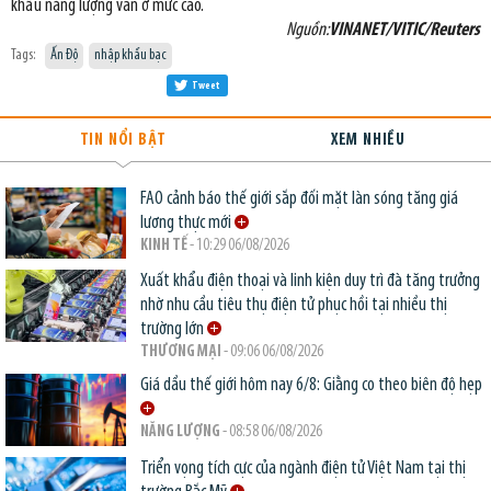
khẩu năng lượng vẫn ở mức cao.
Nguồn:
VINANET/VITIC/Reuters
Tags:
Ấn Độ
nhập khẩu bạc
Tweet
TIN NỔI BẬT
XEM NHIỀU
FAO cảnh báo thế giới sắp đối mặt làn sóng tăng giá
lương thực mới
KINH TẾ
- 10:29 06/08/2026
Xuất khẩu điện thoại và linh kiện duy trì đà tăng trưởng
nhờ nhu cầu tiêu thụ điện tử phục hồi tại nhiều thị
trường lớn
THƯƠNG MẠI
- 09:06 06/08/2026
Giá dầu thế giới hôm nay 6/8: Giằng co theo biên độ hẹp
NĂNG LƯỢNG
- 08:58 06/08/2026
Triển vọng tích cực của ngành điện tử Việt Nam tại thị