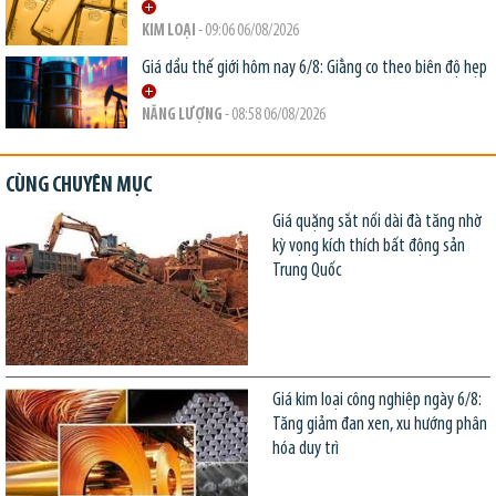
KIM LOẠI
- 09:06 06/08/2026
Giá dầu thế giới hôm nay 6/8: Giằng co theo biên độ hẹp
NĂNG LƯỢNG
- 08:58 06/08/2026
CÙNG CHUYÊN MỤC
Giá quặng sắt nối dài đà tăng nhờ
kỳ vọng kích thích bất động sản
Trung Quốc
Giá kim loại công nghiệp ngày 6/8:
Tăng giảm đan xen, xu hướng phân
hóa duy trì