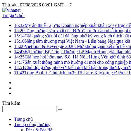
Thứ sáu, 07/08/2026 08:01 GMT + 7
Tin giờ chót
16:32
Mỹ áp thuế 12,5%: Doanh nghiệp xuất khẩu xoay trục để g
15:20
Tăng trưởng sản xuất của Đức đạt mức cao nhất trong 4 
15:14
Giá quặng sắt nối dài đà tăng nhờ kỳ vọng kích thích bấ
15:10
Nâng tầm thương mại Việt Nam - Liên bang Nga qua kết 
15:00
Vietfood & Beverage 2026: Mở không gian kết nối hệ si
14:43
Bộ trưởng Bộ Công Thương Lê Mạnh Hùng giải đáp nhiều 
14:35
Giá heo hơi hôm nay 6.8: Hà Nội, Hưng Yên giữ đỉnh 6
14:17
Sản xuất thông minh mở hướng đi mới cho công nghiệp h
12:51
Chủ động ứng phó với biến đổi khí hậu trong thời kỳ mới
11:42
Tổng Bí thư, Chủ tịch nước Tô Lâm: Xây dựng Điều lệ Đả
Tìm kiếm
Trang chủ
Tin bộ công thương
Đảng & Bác Hồ