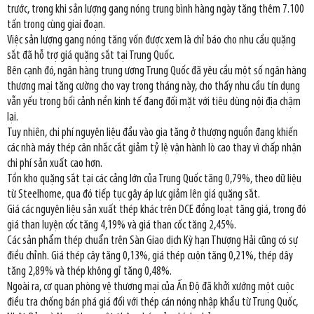
trước, trong khi sản lượng gang nóng trung bình hàng ngày tăng thêm 7.100
tấn trong cùng giai đoạn.
Việc sản lượng gang nóng tăng vốn được xem là chỉ báo cho nhu cầu quặng
sắt đã hỗ trợ giá quặng sắt tại Trung Quốc.
Bên cạnh đó, ngân hàng trung ương Trung Quốc đã yêu cầu một số ngân hàng
thương mại tăng cường cho vay trong tháng này, cho thấy nhu cầu tín dụng
vẫn yếu trong bối cảnh nền kinh tế đang đối mặt với tiêu dùng nội địa chậm
lại.
Tuy nhiên, chi phí nguyên liệu đầu vào gia tăng ở thượng nguồn đang khiến
các nhà máy thép cân nhắc cắt giảm tỷ lệ vận hành lò cao thay vì chấp nhận
chi phí sản xuất cao hơn.
Tồn kho quặng sắt tại các cảng lớn của Trung Quốc tăng 0,79%, theo dữ liệu
từ Steelhome, qua đó tiếp tục gây áp lực giảm lên giá quặng sắt.
Giá các nguyên liệu sản xuất thép khác trên DCE đồng loạt tăng giá, trong đó
giá than luyện cốc tăng 4,19% và giá than cốc tăng 2,45%.
Các sản phẩm thép chuẩn trên Sàn Giao dịch Kỳ hạn Thượng Hải cũng có sự
điều chỉnh. Giá thép cây tăng 0,13%, giá thép cuộn tăng 0,21%, thép dây
tăng 2,89% và thép không gỉ tăng 0,48%.
Ngoài ra, cơ quan phòng vệ thương mại của Ấn Độ đã khởi xướng một cuộc
điều tra chống bán phá giá đối với thép cán nóng nhập khẩu từ Trung Quốc,