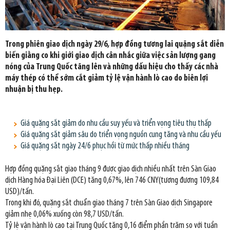
Trong phiên giao dịch ngày 29/6, hợp đồng tương lai quặng sắt diễn
biến giằng co khi giới giao dịch cân nhắc giữa việc sản lượng gang
nóng của Trung Quốc tăng lên và những dấu hiệu cho thấy các nhà
máy thép có thể sớm cắt giảm tỷ lệ vận hành lò cao do biên lợi
nhuận bị thu hẹp.
Giá quặng sắt giảm do nhu cầu suy yếu và triển vọng tiêu thụ thấp
Giá quặng sắt giảm sâu do triển vọng nguồn cung tăng và nhu cầu yếu
Giá quặng sắt ngày 24/6 phục hồi từ mức thấp nhiều tháng
Hợp đồng quặng sắt giao tháng 9 được giao dịch nhiều nhất trên Sàn Giao
dịch Hàng hóa Đại Liên (DCE) tăng 0,67%, lên 746 CNY(tương đương 109,84
USD)/tấn.
Trong khi đó, quặng sắt chuẩn giao tháng 7 trên Sàn Giao dịch Singapore
giảm nhẹ 0,06% xuống còn 98,7 USD/tấn.
Tỷ lệ vận hành lò cao tại Trung Quốc tăng 0,16 điểm phần trăm so với tuần