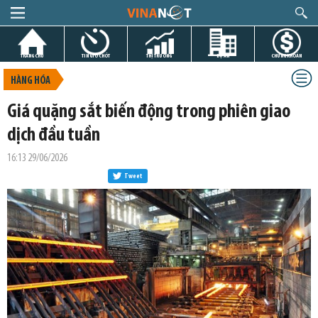
TRANG CHỦ
TIN GIỜ CHÓT
THỊ TRƯỜNG
DỰ ÁN
CHỨNG KHOÁN
HÀNG HÓA
Giá quặng sắt biến động trong phiên giao
dịch đầu tuần
16:13 29/06/2026
Tweet