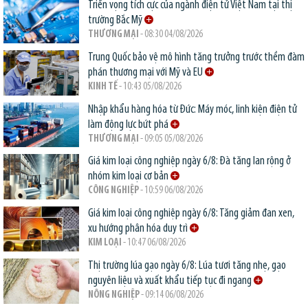
Triển vọng tích cực của ngành điện tử Việt Nam tại thị
trường Bắc Mỹ
THƯƠNG MẠI
- 08:30 04/08/2026
Trung Quốc bảo vệ mô hình tăng trưởng trước thềm đàm
phán thương mại với Mỹ và EU
KINH TẾ
- 10:43 05/08/2026
Nhập khẩu hàng hóa từ Đức: Máy móc, linh kiện điện tử
làm động lực bứt phá
THƯƠNG MẠI
- 09:05 05/08/2026
Giá kim loại công nghiệp ngày 6/8: Đà tăng lan rộng ở
nhóm kim loại cơ bản
CÔNG NGHIỆP
- 10:59 06/08/2026
Giá kim loại công nghiệp ngày 6/8: Tăng giảm đan xen,
xu hướng phân hóa duy trì
KIM LOẠI
- 10:47 06/08/2026
Thị trường lúa gạo ngày 6/8: Lúa tươi tăng nhẹ, gạo
nguyên liệu và xuất khẩu tiếp tục đi ngang
NÔNG NGHIỆP
- 09:14 06/08/2026