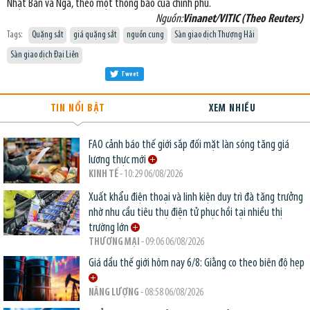
Nhật Bản và Nga, theo một thông báo của chính phủ.
Nguồn:
Vinanet/VITIC (Theo Reuters)
Tags:
Quặng sắt
giá quặng sắt
nguồn cung
Sàn giao dịch Thượng Hải
Sàn giao dịch Đại Liên
Tweet
TIN NỔI BẬT
XEM NHIỀU
FAO cảnh báo thế giới sắp đối mặt làn sóng tăng giá
lương thực mới
KINH TẾ
- 10:29 06/08/2026
Xuất khẩu điện thoại và linh kiện duy trì đà tăng trưởng
nhờ nhu cầu tiêu thụ điện tử phục hồi tại nhiều thị
trường lớn
THƯƠNG MẠI
- 09:06 06/08/2026
Giá dầu thế giới hôm nay 6/8: Giằng co theo biên độ hẹp
NĂNG LƯỢNG
- 08:58 06/08/2026