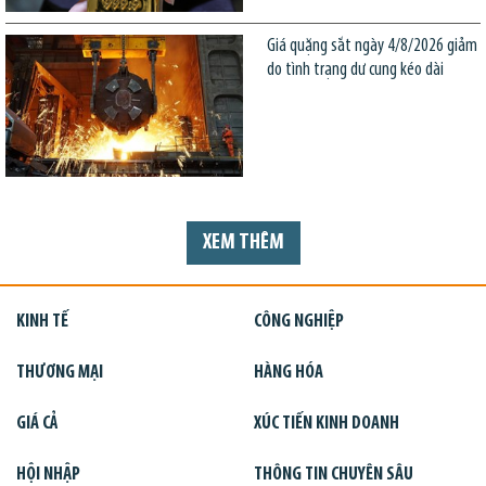
Giá quặng sắt ngày 4/8/2026 giảm
do tình trạng dư cung kéo dài
XEM THÊM
KINH TẾ
CÔNG NGHIỆP
THƯƠNG MẠI
HÀNG HÓA
GIÁ CẢ
XÚC TIẾN KINH DOANH
HỘI NHẬP
THÔNG TIN CHUYÊN SÂU