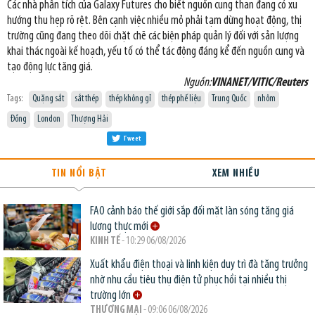
Các nhà phân tích của Galaxy Futures cho biết nguồn cung than đang có xu
hướng thu hẹp rõ rệt. Bên cạnh việc nhiều mỏ phải tạm dừng hoạt động, thị
trường cũng đang theo dõi chặt chẽ các biện pháp quản lý đối với sản lượng
khai thác ngoài kế hoạch, yếu tố có thể tác động đáng kể đến nguồn cung và
tạo động lực tăng giá.
Nguồn:
VINANET/VITIC/Reuters
Tags:
Quặng sắt
sắt thép
thép không gỉ
thép phế liệu
Trung Quốc
nhôm
Đồng
London
Thượng Hải
Tweet
TIN NỔI BẬT
XEM NHIỀU
FAO cảnh báo thế giới sắp đối mặt làn sóng tăng giá
lương thực mới
KINH TẾ
- 10:29 06/08/2026
Xuất khẩu điện thoại và linh kiện duy trì đà tăng trưởng
nhờ nhu cầu tiêu thụ điện tử phục hồi tại nhiều thị
trường lớn
THƯƠNG MẠI
- 09:06 06/08/2026