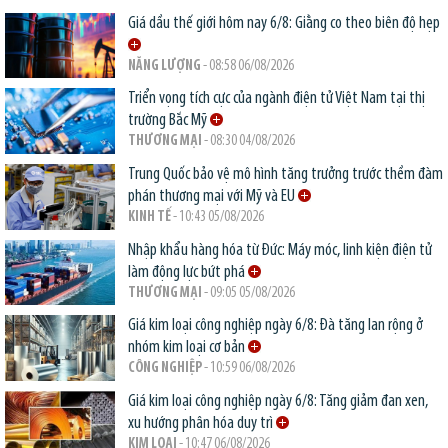
Giá dầu thế giới hôm nay 6/8: Giằng co theo biên độ hẹp
NĂNG LƯỢNG
- 08:58 06/08/2026
Triển vọng tích cực của ngành điện tử Việt Nam tại thị
trường Bắc Mỹ
THƯƠNG MẠI
- 08:30 04/08/2026
Trung Quốc bảo vệ mô hình tăng trưởng trước thềm đàm
phán thương mại với Mỹ và EU
KINH TẾ
- 10:43 05/08/2026
Nhập khẩu hàng hóa từ Đức: Máy móc, linh kiện điện tử
làm động lực bứt phá
THƯƠNG MẠI
- 09:05 05/08/2026
Giá kim loại công nghiệp ngày 6/8: Đà tăng lan rộng ở
nhóm kim loại cơ bản
CÔNG NGHIỆP
- 10:59 06/08/2026
Giá kim loại công nghiệp ngày 6/8: Tăng giảm đan xen,
xu hướng phân hóa duy trì
KIM LOẠI
- 10:47 06/08/2026