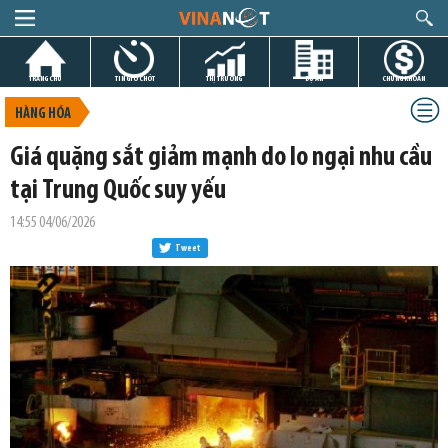
TRANG CHỦ
TIN GIỜ CHÓT
THỊ TRƯỜNG
DỰ ÁN
CHỨNG KHOÁN
HÀNG HÓA
Giá quặng sắt giảm mạnh do lo ngại nhu cầu
tại Trung Quốc suy yếu
14:55 04/06/2026
Tweet