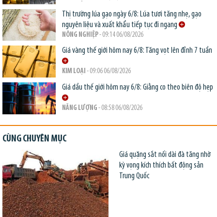
Thị trường lúa gạo ngày 6/8: Lúa tươi tăng nhẹ, gạo
nguyên liệu và xuất khẩu tiếp tục đi ngang
NÔNG NGHIỆP
- 09:14 06/08/2026
Giá vàng thế giới hôm nay 6/8: Tăng vọt lên đỉnh 7 tuần
KIM LOẠI
- 09:06 06/08/2026
Giá dầu thế giới hôm nay 6/8: Giằng co theo biên độ hẹp
NĂNG LƯỢNG
- 08:58 06/08/2026
CÙNG CHUYÊN MỤC
Giá quặng sắt nối dài đà tăng nhờ
kỳ vọng kích thích bất động sản
Trung Quốc