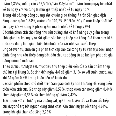
giảm 1,85%, xuống còn 767,5 CNY/tấn. Đây là mức giảm trong ngày lớn nhất
kể từ ngày 9/4 và cũng là mức giá thấp nhất kể từ ngày 16/4.
Trong khi đó, hợp đồng quặng sắt chuẩn giao tháng 7 trên Sàn giao dịch
Singapore giảm 1,84%, xuống còn 101,75 USD/tấn. Đây là mức thấp nhất kể
từ ngày 9/3 và cũng là phiên giảm mạnh nhất kể từ ngày 9/4.
Các nhà phân tích cho rằng nhu cầu quặng sắt có khả năng suy giảm trong
thời gian tới khi nguy cơ cắt giảm sản lượng thép gia tăng. Giá than duy trì ở
mức cao đang làm giảm biên lợi nhuận của các nhà sản xuất thép.
Ông Steven Yu, chuyên gia phân tích cấp cao tại công ty tư vấn Mysteel, nhận
định rằng nhu cầu thép đang bắt đầu chịu tác động từ áp lực lạm phát do giá
năng lượng ở mức cao.
Theo dữ liệu từ Mysteel, mức tiêu thụ thép biểu kiến của 5 sản phẩm thép
chủ lực tại Trung Quốc tính đến ngày 4/6 đã giảm 3,1% so với tuần trước, sau
khi đã giảm 0,5% trong tuần liền kề trước đó.
Các sản phẩm thép chủ chốt trên Sàn giao dịch kỳ hạn Thượng Hải cũng diễn
biến kém tích cực. Giá thép cây giảm 0,57%, thép cuộn cán nóng giảm 0,44%,
thép dây giảm 0,56% và thép không gỉ giảm 2,42%.
Trái ngược với xu hướng của quặng sắt, giá than luyện cốc và than cốc tiếp
tục được hỗ trợ bởi nguồn cung thắt chặt. Giá than luyện cốc tăng 4,34%,
trong khi giá than cốc tăng 2,28%.