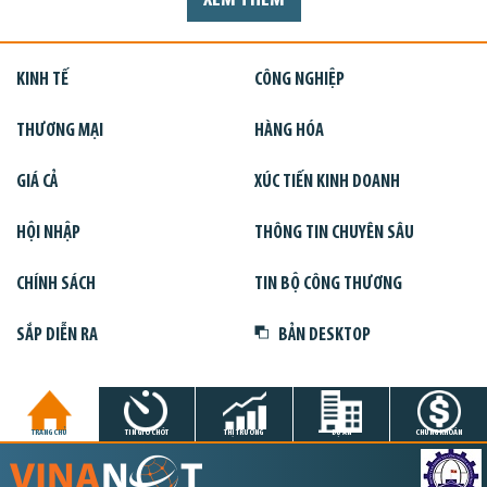
XEM THÊM
KINH TẾ
CÔNG NGHIỆP
THƯƠNG MẠI
HÀNG HÓA
GIÁ CẢ
XÚC TIẾN KINH DOANH
HỘI NHẬP
THÔNG TIN CHUYÊN SÂU
CHÍNH SÁCH
TIN BỘ CÔNG THƯƠNG
SẮP DIỄN RA
BẢN DESKTOP
TRANG CHỦ
TIN GIỜ CHÓT
THỊ TRƯỜNG
DỰ ÁN
CHỨNG KHOÁN