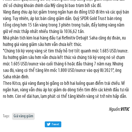
chỉ số chứng khoán chính của Mỹ cũng bị bao trùm bởi sắc đỏ.
Vàng đang chịu áp lực giảm trong ngắn hạn do đồng USD đi lên và các quỹ bán
vàng. Tuy nhiên, áp lực bán cũng giảm dần. Quỹ SPDR Gold Trust bán ròng
tổng cộng hơn 15 tấn vàng trong 3 phiên trong tuần, đẩy lượng vàng nắm
giữ về mức thấp nhất nhiều tháng là 1036,62 tấn.
Nhà phân tích kim loại hàng đầu tại Refinitiv Debajit Saha cũng dự đoán, xu
hướng giá vàng giảm sâu hơn vẫn chưa kết thúc.
"Chúng tôi kỳ vọng vàng sẽ tìm thấy hỗ trợ tốt quanh mức 1.685 USD/ounce.
Xu hướng giảm sâu hơn vẫn chưa kết thúc và chúng tôi kỳ vọng nó sẽ chạm
mức 1.605 USD/ounce vào cuối tháng 6 hoặc đầu tháng 7 năm nay. Nhưng
sau đó, vàng có thể tăng lên mốc 1.800 USD/ounce vào quý III/2021", ông
Saha nhận định.
Theo Kitco, giá vàng đang bị giằng co bởi hai luồng quan điểm trái chiều. Về
ngắn hạn, vàng vẫn chịu áp lực giảm do dòng tiền tìm đến các kênh đầu tư rủi
ro hơn. Còn về dài hạn, lạm phát có thể tăng khiến vàng sẽ trở nên hấp dẫn.
Nguồn:
VITIC
Tags:
Giá vàng giảm
Tweet