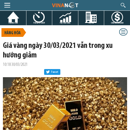
TRANG CHỦ
TIN GIỜ CHÓT
THỊ TRƯỜNG
DỰ ÁN
CHỨNG KHOÁN
HÀNG HÓA
Giá vàng ngày 30/03/2021 vẫn trong xu
hướng giảm
10:18 30/03/2021
Tweet