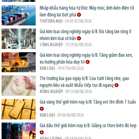
Nhập khẩu hàng hóa từ Đức: Máy móc, linh kiện điện tử
làm động lực bứt phá
THƯƠNG MẠI
- 09:05 05/08/2026
Giá kim loại công nghiệp ngày 6/8: Đà tăng lan rộng ở
nhóm kim loại cơ bản
CÔNG NGHIỆP
- 10:59 06/08/2026
Giá kim loại công nghiệp ngày 6/8: Tăng giảm đan xen,
xu hướng phân hóa duy trì
KIM LOẠI
- 10:47 06/08/2026
Thị trường lúa gạo ngày 6/8: Lúa tươi tăng nhẹ, gạo
nguyên liệu và xuất khẩu tiếp tục đi ngang
NÔNG NGHIỆP
- 09:14 06/08/2026
Giá vàng thế giới hôm nay 6/8: Tăng vọt lên đỉnh 7 tuần
KIM LOẠI
- 09:06 06/08/2026
Giá dầu thế giới hôm nay 6/8: Giằng co theo biên độ hẹp