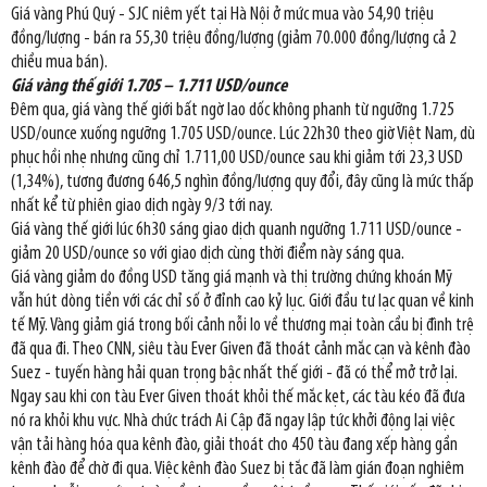
Giá vàng Phú Quý - SJC niêm yết tại Hà Nội ở mức mua vào 54,90 triệu
đồng/lượng - bán ra 55,30 triệu đồng/lượng (giảm 70.000 đồng/lượng cả 2
chiều mua bán).
Giá vàng thế giới 1.705 – 1.711 USD/ounce
Đêm qua, giá vàng thế giới bất ngờ lao dốc không phanh từ ngưỡng 1.725
USD/ounce xuống ngưỡng 1.705 USD/ounce. Lúc 22h30 theo giờ Việt Nam, dù
phục hồi nhẹ nhưng cũng chỉ 1.711,00 USD/ounce sau khi giảm tới 23,3 USD
(1,34%), tương đương 646,5 nghìn đồng/lượng quy đổi, đây cũng là mức thấp
nhất kể từ phiên giao dịch ngày 9/3 tới nay.
Giá vàng thế giới lúc 6h30 sáng giao dịch quanh ngưỡng 1.711 USD/ounce -
giảm 20 USD/ounce so với giao dịch cùng thời điểm này sáng qua.
Giá vàng giảm do đồng USD tăng giá mạnh và thị trường chứng khoán Mỹ
vẫn hút dòng tiền với các chỉ số ở đỉnh cao kỷ lục. Giới đầu tư lạc quan về kinh
tế Mỹ. Vàng giảm giá trong bối cảnh nỗi lo về thương mại toàn cầu bị đình trệ
đã qua đi. Theo CNN, siêu tàu Ever Given đã thoát cảnh mắc cạn và kênh đào
Suez - tuyến hàng hải quan trọng bậc nhất thế giới - đã có thể mở trở lại.
Ngay sau khi con tàu Ever Given thoát khỏi thế mắc kẹt, các tàu kéo đã đưa
nó ra khỏi khu vực. Nhà chức trách Ai Cập đã ngay lập tức khởi động lại việc
vận tải hàng hóa qua kênh đào, giải thoát cho 450 tàu đang xếp hàng gần
kênh đào để chờ đi qua. Việc kênh đào Suez bị tắc đã làm gián đoạn nghiêm