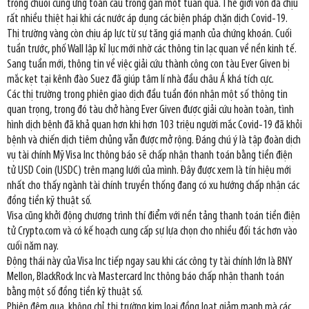
trọng chuỗi cung ứng toàn cầu trong gần một tuần qua. Thế giới vốn đã chịu
rất nhiều thiệt hại khi các nước áp dụng các biện pháp chặn dịch Covid-19.
Thị trường vàng còn chịu áp lực từ sự tăng giá mạnh của chứng khoán. Cuối
tuần trước, phố Wall lập kỉ lục mới nhờ các thông tin lạc quan về nền kinh tế.
Sang tuần mới, thông tin về việc giải cứu thành công con tàu Ever Given bị
mắc kẹt tại kênh đào Suez đã giúp tâm lí nhà đầu châu Á khá tích cực.
Các thị trường trong phiên giao dịch đầu tuần đón nhận một số thông tin
quan trọng, trong đó tàu chở hàng Ever Given được giải cứu hoàn toàn, tình
hình dịch bệnh đã khả quan hơn khi hơn 103 triệu người mắc Covid-19 đã khỏi
bệnh và chiến dịch tiêm chủng vẫn được mở rộng. Đáng chú ý là tập đoàn dịch
vụ tài chính Mỹ Visa Inc thông báo sẽ chấp nhận thanh toán bằng tiền điện
tử USD Coin (USDC) trên mạng lưới của mình. Đây được xem là tín hiệu mới
nhất cho thấy ngành tài chính truyền thống đang có xu hướng chấp nhận các
đồng tiền kỹ thuật số.
Visa cũng khởi động chương trình thí điểm với nền tảng thanh toán tiền điện
tử Crypto.com và có kế hoạch cung cấp sự lựa chọn cho nhiều đối tác hơn vào
cuối năm nay.
Động thái này của Visa Inc tiếp ngay sau khi các công ty tài chính lớn là BNY
Mellon, BlackRock Inc và Mastercard Inc thông báo chấp nhận thanh toán
bằng một số đồng tiền kỹ thuật số.
Phiên đêm qua, không chỉ thị trường kim loại đồng loạt giảm mạnh mà các