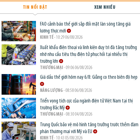
TIN NỔI BẬT
XEM NHIỀU
FAO cảnh báo thế giới sắp đối mặt làn sóng tăng giá
lương thực mới
KINH TẾ
- 10:29 06/08/2026
Xuất khẩu điện thoại và linh kiện duy trì đà tăng trưởng
nhờ nhu cầu tiêu thụ điện tử phục hồi tại nhiều thị
trường lớn
THƯƠNG MẠI
- 09:06 06/08/2026
Giá dầu thế giới hôm nay 6/8: Giằng co theo biên độ hẹp
NĂNG LƯỢNG
- 08:58 06/08/2026
Triển vọng tích cực của ngành điện tử Việt Nam tại thị
trường Bắc Mỹ
THƯƠNG MẠI
- 08:30 04/08/2026
Trung Quốc bảo vệ mô hình tăng trưởng trước thềm đàm
phán thương mại với Mỹ và EU
KINH TẾ
- 10:43 05/08/2026