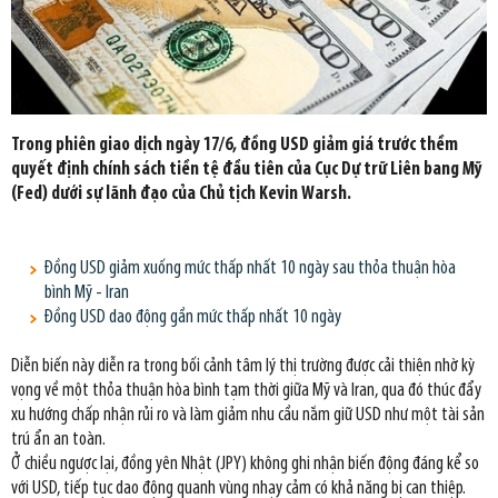
Trong phiên giao dịch ngày 17/6, đồng USD giảm giá trước thềm
quyết định chính sách tiền tệ đầu tiên của Cục Dự trữ Liên bang Mỹ
(Fed) dưới sự lãnh đạo của Chủ tịch Kevin Warsh.
Đồng USD giảm xuống mức thấp nhất 10 ngày sau thỏa thuận hòa
bình Mỹ - Iran
Đồng USD dao động gần mức thấp nhất 10 ngày
Diễn biến này diễn ra trong bối cảnh tâm lý thị trường được cải thiện nhờ kỳ
vọng về một thỏa thuận hòa bình tạm thời giữa Mỹ và Iran, qua đó thúc đẩy
xu hướng chấp nhận rủi ro và làm giảm nhu cầu nắm giữ USD như một tài sản
trú ẩn an toàn.
Ở chiều ngược lại, đồng yên Nhật (JPY) không ghi nhận biến động đáng kể so
với USD, tiếp tục dao động quanh vùng nhạy cảm có khả năng bị can thiệp.