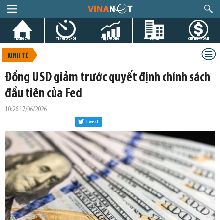
TRANG CHỦ
TIN GIỜ CHÓT
THỊ TRƯỜNG
DỰ ÁN
CHỨNG KHOÁN
KINH TẾ
Đồng USD giảm trước quyết định chính sách
đầu tiên của Fed
10:26 17/06/2026
Tweet