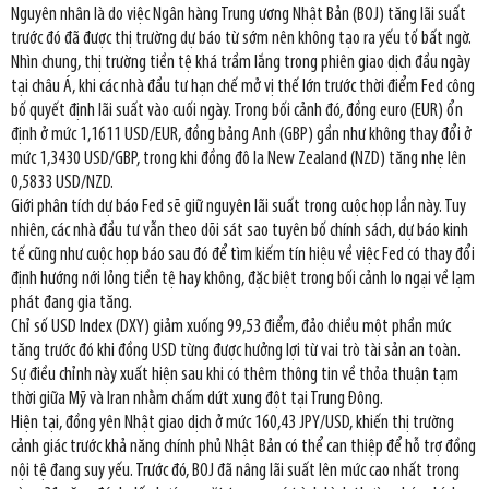
Nguyên nhân là do việc Ngân hàng Trung ương Nhật Bản (BOJ) tăng lãi suất
trước đó đã được thị trường dự báo từ sớm nên không tạo ra yếu tố bất ngờ.
Nhìn chung, thị trường tiền tệ khá trầm lắng trong phiên giao dịch đầu ngày
tại châu Á, khi các nhà đầu tư hạn chế mở vị thế lớn trước thời điểm Fed công
bố quyết định lãi suất vào cuối ngày. Trong bối cảnh đó, đồng euro (EUR) ổn
định ở mức 1,1611 USD/EUR, đồng bảng Anh (GBP) gần như không thay đổi ở
mức 1,3430 USD/GBP, trong khi đồng đô la New Zealand (NZD) tăng nhẹ lên
0,5833 USD/NZD.
Giới phân tích dự báo Fed sẽ giữ nguyên lãi suất trong cuộc họp lần này. Tuy
nhiên, các nhà đầu tư vẫn theo dõi sát sao tuyên bố chính sách, dự báo kinh
tế cũng như cuộc họp báo sau đó để tìm kiếm tín hiệu về việc Fed có thay đổi
định hướng nới lỏng tiền tệ hay không, đặc biệt trong bối cảnh lo ngại về lạm
phát đang gia tăng.
Chỉ số USD Index (DXY) giảm xuống 99,53 điểm, đảo chiều một phần mức
tăng trước đó khi đồng USD từng được hưởng lợi từ vai trò tài sản an toàn.
Sự điều chỉnh này xuất hiện sau khi có thêm thông tin về thỏa thuận tạm
thời giữa Mỹ và Iran nhằm chấm dứt xung đột tại Trung Đông.
Hiện tại, đồng yên Nhật giao dịch ở mức 160,43 JPY/USD, khiến thị trường
cảnh giác trước khả năng chính phủ Nhật Bản có thể can thiệp để hỗ trợ đồng
nội tệ đang suy yếu. Trước đó, BOJ đã nâng lãi suất lên mức cao nhất trong