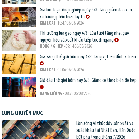
Giá kim loại công nghiệp ngày 6/8: Tăng giảm đan xen,
xu hướng phân hóa duy trì
KIM LOẠI
- 10:47 06/08/2026
Thị trường lúa gạo ngày 6/8: Lúa tươi tăng nhẹ, gạo
nguyên liệu và xuất khẩu tiếp tục đi ngang
NÔNG NGHIỆP
- 09:14 06/08/2026
Giá vàng thế giới hôm nay 6/8: Tăng vọt lên đỉnh 7 tuần
KIM LOẠI
- 09:06 06/08/2026
Giá dầu thế giới hôm nay 6/8: Giằng co theo biên độ hẹp
NĂNG LƯỢNG
- 08:58 06/08/2026
CÙNG CHUYÊN MỤC
Làn sóng AI thúc đẩy sản xuất và
xuất khẩu tại Nhật Bản, Hàn Quốc
bứt phá trong tháng 7/2026