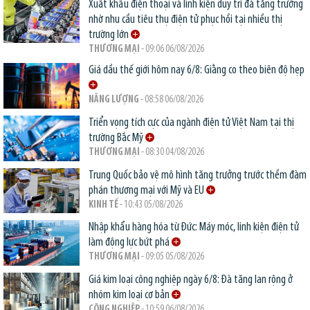
Xuất khẩu điện thoại và linh kiện duy trì đà tăng trưởng
nhờ nhu cầu tiêu thụ điện tử phục hồi tại nhiều thị
trường lớn
THƯƠNG MẠI
- 09:06 06/08/2026
Giá dầu thế giới hôm nay 6/8: Giằng co theo biên độ hẹp
NĂNG LƯỢNG
- 08:58 06/08/2026
Triển vọng tích cực của ngành điện tử Việt Nam tại thị
trường Bắc Mỹ
THƯƠNG MẠI
- 08:30 04/08/2026
Trung Quốc bảo vệ mô hình tăng trưởng trước thềm đàm
phán thương mại với Mỹ và EU
KINH TẾ
- 10:43 05/08/2026
Nhập khẩu hàng hóa từ Đức: Máy móc, linh kiện điện tử
làm động lực bứt phá
THƯƠNG MẠI
- 09:05 05/08/2026
Giá kim loại công nghiệp ngày 6/8: Đà tăng lan rộng ở
nhóm kim loại cơ bản
CÔNG NGHIỆP
- 10:59 06/08/2026