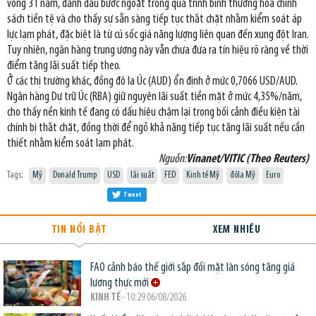
vòng 31 năm, đánh dấu bước ngoặt trong quá trình bình thường hóa chính
sách tiền tệ và cho thấy sự sẵn sàng tiếp tục thắt chặt nhằm kiểm soát áp
lực lạm phát, đặc biệt là từ cú sốc giá năng lượng liên quan đến xung đột Iran.
Tuy nhiên, ngân hàng trung ương này vẫn chưa đưa ra tín hiệu rõ ràng về thời
điểm tăng lãi suất tiếp theo.
Ở các thị trường khác, đồng đô la Úc (AUD) ổn định ở mức 0,7066 USD/AUD.
Ngân hàng Dự trữ Úc (RBA) giữ nguyên lãi suất tiền mặt ở mức 4,35%/năm,
cho thấy nền kinh tế đang có dấu hiệu chậm lại trong bối cảnh điều kiện tài
chính bị thắt chặt, đồng thời để ngỏ khả năng tiếp tục tăng lãi suất nếu cần
thiết nhằm kiểm soát lạm phát.
Nguồn:
Vinanet/VITIC (Theo Reuters)
Tags:
Mỹ
Donald Trump
USD
lãi suất
FED
Kinh tế Mỹ
đôla Mỹ
Euro
Tweet
TIN NỔI BẬT
XEM NHIỀU
FAO cảnh báo thế giới sắp đối mặt làn sóng tăng giá
lương thực mới
KINH TẾ
- 10:29 06/08/2026