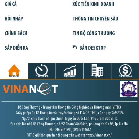
GIÁ CẢ
XÚC TIẾN KINH DOANH
HỘI NHẬP
THÔNG TIN CHUYÊN SÂU
CHÍNH SÁCH
TIN BỘ CÔNG THƯƠNG
SẮP DIỄN RA
BẢN DESKTOP
TRANG CHỦ
TIN GIỜ CHÓT
THỊ TRƯỜNG
DỰ ÁN
CHỨNG KHOÁN
Bộ Công Thương - Trung tâm Thông tin Công Nghiệp và Thương mại (VITIC)
Giấy phép của Bộ Thông tin và Truyền thông số 114/GP-TTĐT, cấp ngày 3/6/2024
Người chịu trách nhiệm chính: Nguyễn Quốc Lân, Phó Giám đốc VITIC
Địa chỉ: Tòa nhà Bộ Công Thương, số 655 Phạm Văn Đồng, phường Nghĩa Đô, Tp. Hà Nội
ĐT: (04)39341911; (04)37153632
VITIC giữ bản quyền nội dung trên website https://vinanet.vn/