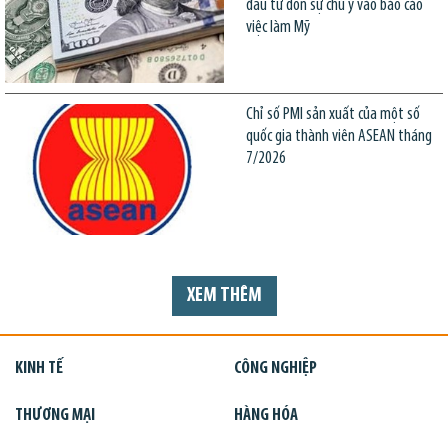
đầu tư dồn sự chú ý vào báo cáo
việc làm Mỹ
Chỉ số PMI sản xuất của một số
quốc gia thành viên ASEAN tháng
7/2026
XEM THÊM
KINH TẾ
CÔNG NGHIỆP
THƯƠNG MẠI
HÀNG HÓA