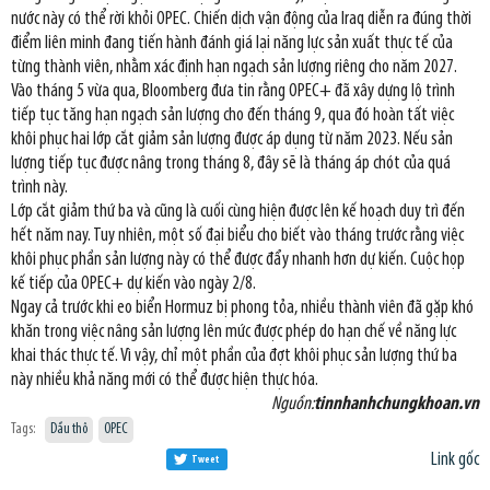
nước này có thể rời khỏi OPEC. Chiến dịch vận động của Iraq diễn ra đúng thời
điểm liên minh đang tiến hành đánh giá lại năng lực sản xuất thực tế của
từng thành viên, nhằm xác định hạn ngạch sản lượng riêng cho năm 2027.
Vào tháng 5 vừa qua, Bloomberg đưa tin rằng OPEC+ đã xây dựng lộ trình
tiếp tục tăng hạn ngạch sản lượng cho đến tháng 9, qua đó hoàn tất việc
khôi phục hai lớp cắt giảm sản lượng được áp dụng từ năm 2023. Nếu sản
lượng tiếp tục được nâng trong tháng 8, đây sẽ là tháng áp chót của quá
trình này.
Lớp cắt giảm thứ ba và cũng là cuối cùng hiện được lên kế hoạch duy trì đến
hết năm nay. Tuy nhiên, một số đại biểu cho biết vào tháng trước rằng việc
khôi phục phần sản lượng này có thể được đẩy nhanh hơn dự kiến. Cuộc họp
kế tiếp của OPEC+ dự kiến vào ngày 2/8.
Ngay cả trước khi eo biển Hormuz bị phong tỏa, nhiều thành viên đã gặp khó
khăn trong việc nâng sản lượng lên mức được phép do hạn chế về năng lực
khai thác thực tế. Vì vậy, chỉ một phần của đợt khôi phục sản lượng thứ ba
này nhiều khả năng mới có thể được hiện thực hóa.
Nguồn:
tinnhanhchungkhoan.vn
Tags:
Dầu thô
OPEC
Link gốc
Tweet