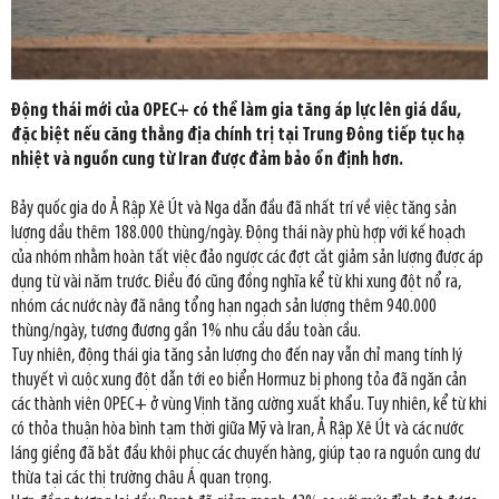
Động thái mới của OPEC+ có thể làm gia tăng áp lực lên giá dầu,
đặc biệt nếu căng thẳng địa chính trị tại Trung Đông tiếp tục hạ
nhiệt và nguồn cung từ Iran được đảm bảo ổn định hơn.
Bảy quốc gia do Ả Rập Xê Út và Nga dẫn đầu đã nhất trí về việc tăng sản
lượng dầu thêm 188.000 thùng/ngày. Động thái này phù hợp với kế hoạch
của nhóm nhằm hoàn tất việc đảo ngược các đợt cắt giảm sản lượng được áp
dụng từ vài năm trước. Điều đó cũng đồng nghĩa kể từ khi xung đột nổ ra,
nhóm các nước này đã nâng tổng hạn ngạch sản lượng thêm 940.000
thùng/ngày, tương đương gần 1% nhu cầu dầu toàn cầu.
Tuy nhiên, động thái gia tăng sản lượng cho đến nay vẫn chỉ mang tính lý
thuyết vì cuộc xung đột dẫn tới eo biển Hormuz bị phong tỏa đã ngăn cản
các thành viên OPEC+ ở vùng Vịnh tăng cường xuất khẩu. Tuy nhiên, kể từ khi
có thỏa thuận hòa bình tạm thời giữa Mỹ và Iran, Ả Rập Xê Út và các nước
láng giềng đã bắt đầu khôi phục các chuyến hàng, giúp tạo ra nguồn cung dư
thừa tại các thị trường châu Á quan trọng.