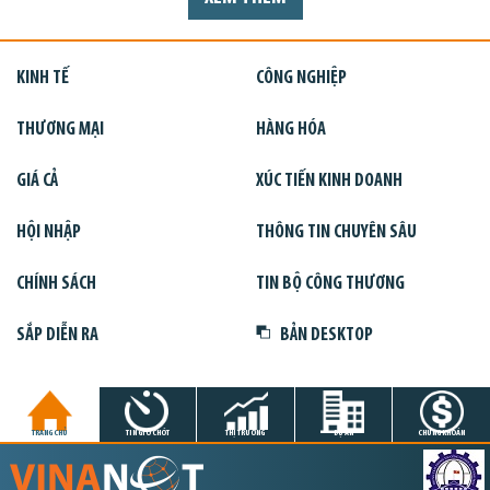
KINH TẾ
CÔNG NGHIỆP
THƯƠNG MẠI
HÀNG HÓA
GIÁ CẢ
XÚC TIẾN KINH DOANH
HỘI NHẬP
THÔNG TIN CHUYÊN SÂU
CHÍNH SÁCH
TIN BỘ CÔNG THƯƠNG
SẮP DIỄN RA
BẢN DESKTOP
TRANG CHỦ
TIN GIỜ CHÓT
THỊ TRƯỜNG
DỰ ÁN
CHỨNG KHOÁN