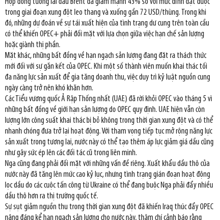
Hợp đồng tương lai dầu Brent đã giảm mạnh 43% so với mức đỉnh đạt được
trong giai đoạn xung đột leo thang và xuống gần 72 USD/thùng. Trong khi
đó, những dự đoán về sự tái xuất hiện của tình trạng dư cung trên toàn cầu
có thể khiến OPEC+ phải đối mặt với lựa chọn giữa việc hạn chế sản lượng
hoặc giành thị phần.
Mặt khác, những bất đồng về hạn ngạch sản lượng đang đặt ra thách thức
mới đối với sự gắn kết của OPEC. Khi một số thành viên muốn khai thác tối
đa năng lực sản xuất để gia tăng doanh thu, việc duy trì kỷ luật nguồn cung
ngày càng trở nên khó khăn hơn.
Các Tiểu vương quốc Ả Rập Thống nhất (UAE) đã rời khỏi OPEC vào tháng 5 vì
những bất đồng về giới hạn sản lượng do OPEC quy định. UAE hiện vẫn còn
lượng lớn công suất khai thác bị bỏ không trong thời gian xung đột và có thể
nhanh chóng đưa trở lại hoạt động. Với tham vọng tiếp tục mở rộng năng lực
sản xuất trong tương lai, nước này có thể tạo thêm áp lực giảm giá dầu cũng
như gây sức ép lên các đối tác cũ trong liên minh.
Nga cũng đang phải đối mặt với những vấn đề riêng. Xuất khẩu dầu thô của
nước này đã tăng lên mức cao kỷ lục, nhưng tình trạng gián đoạn hoạt động
lọc dầu do các cuộc tấn công từ Ukraine có thể đang buộc Nga phải đẩy nhiều
dầu thô hơn ra thị trường quốc tế.
Sự sụt giảm nguồn thu trong thời gian xung đột đã khiến Iraq thúc đẩy OPEC
nâng đáng kể hạn ngạch sản lượng cho nước này, thậm chí cảnh báo rằng