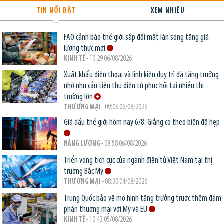
TIN NỔI BẬT
XEM NHIỀU
FAO cảnh báo thế giới sắp đối mặt làn sóng tăng giá
lương thực mới
KINH TẾ
- 10:29 06/08/2026
Xuất khẩu điện thoại và linh kiện duy trì đà tăng trưởng
nhờ nhu cầu tiêu thụ điện tử phục hồi tại nhiều thị
trường lớn
THƯƠNG MẠI
- 09:06 06/08/2026
Giá dầu thế giới hôm nay 6/8: Giằng co theo biên độ hẹp
NĂNG LƯỢNG
- 08:58 06/08/2026
Triển vọng tích cực của ngành điện tử Việt Nam tại thị
trường Bắc Mỹ
THƯƠNG MẠI
- 08:30 04/08/2026
Trung Quốc bảo vệ mô hình tăng trưởng trước thềm đàm
phán thương mại với Mỹ và EU
KINH TẾ
- 10:43 05/08/2026