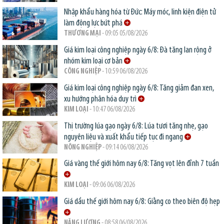
Nhập khẩu hàng hóa từ Đức: Máy móc, linh kiện điện tử
làm động lực bứt phá
THƯƠNG MẠI
- 09:05 05/08/2026
Giá kim loại công nghiệp ngày 6/8: Đà tăng lan rộng ở
nhóm kim loại cơ bản
CÔNG NGHIỆP
- 10:59 06/08/2026
Giá kim loại công nghiệp ngày 6/8: Tăng giảm đan xen,
xu hướng phân hóa duy trì
KIM LOẠI
- 10:47 06/08/2026
Thị trường lúa gạo ngày 6/8: Lúa tươi tăng nhẹ, gạo
nguyên liệu và xuất khẩu tiếp tục đi ngang
NÔNG NGHIỆP
- 09:14 06/08/2026
Giá vàng thế giới hôm nay 6/8: Tăng vọt lên đỉnh 7 tuần
KIM LOẠI
- 09:06 06/08/2026
Giá dầu thế giới hôm nay 6/8: Giằng co theo biên độ hẹp
NĂNG LƯỢNG
- 08:58 06/08/2026