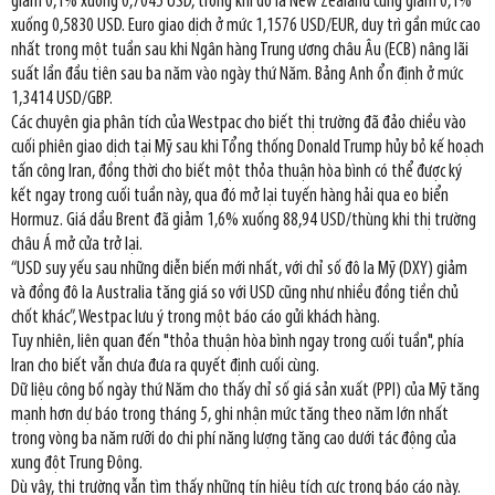
giảm 0,1% xuống 0,7045 USD, trong khi đô la New Zealand cũng giảm 0,1%
xuống 0,5830 USD. Euro giao dịch ở mức 1,1576 USD/EUR, duy trì gần mức cao
nhất trong một tuần sau khi Ngân hàng Trung ương châu Âu (ECB) nâng lãi
suất lần đầu tiên sau ba năm vào ngày thứ Năm. Bảng Anh ổn định ở mức
1,3414 USD/GBP.
Các chuyên gia phân tích của Westpac cho biết thị trường đã đảo chiều vào
cuối phiên giao dịch tại Mỹ sau khi Tổng thống Donald Trump hủy bỏ kế hoạch
tấn công Iran, đồng thời cho biết một thỏa thuận hòa bình có thể được ký
kết ngay trong cuối tuần này, qua đó mở lại tuyến hàng hải qua eo biển
Hormuz. Giá dầu Brent đã giảm 1,6% xuống 88,94 USD/thùng khi thị trường
châu Á mở cửa trở lại.
“USD suy yếu sau những diễn biến mới nhất, với chỉ số đô la Mỹ (DXY) giảm
và đồng đô la Australia tăng giá so với USD cũng như nhiều đồng tiền chủ
chốt khác”, Westpac lưu ý trong một báo cáo gửi khách hàng.
Tuy nhiên, liên quan đến "thỏa thuận hòa bình ngay trong cuối tuần", phía
Iran cho biết vẫn chưa đưa ra quyết định cuối cùng.
Dữ liệu công bố ngày thứ Năm cho thấy chỉ số giá sản xuất (PPI) của Mỹ tăng
mạnh hơn dự báo trong tháng 5, ghi nhận mức tăng theo năm lớn nhất
trong vòng ba năm rưỡi do chi phí năng lượng tăng cao dưới tác động của
xung đột Trung Đông.
Dù vậy, thị trường vẫn tìm thấy những tín hiệu tích cực trong báo cáo này.