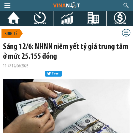
TRANG CHỦ
TIN GIỜ CHÓT
THỊ TRƯỜNG
DỰ ÁN
CHỨNG KHOÁN
KINH TẾ
Sáng 12/6: NHNN niêm yết tỷ giá trung tâm
ở mức 25.155 đồng
11:47 12/06/2026
Tweet