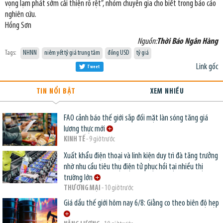
vọng lạm phát sớm cải thiện rõ rệt”, nhóm chuyên gia cho biết trong báo cáo
nghiên cứu.
Hồng Sơn
Nguồn:
Thời Báo Ngân Hàng
Tags:
NHNN
niêm yết tỷ giá trung tâm
đồng USD
tỷ giá
Link gốc
Tweet
TIN NỔI BẬT
XEM NHIỀU
FAO cảnh báo thế giới sắp đối mặt làn sóng tăng giá
lương thực mới
KINH TẾ
- 9 giờ trước
Xuất khẩu điện thoại và linh kiện duy trì đà tăng trưởng
nhờ nhu cầu tiêu thụ điện tử phục hồi tại nhiều thị
trường lớn
THƯƠNG MẠI
- 10 giờ trước
Giá dầu thế giới hôm nay 6/8: Giằng co theo biên độ hẹp