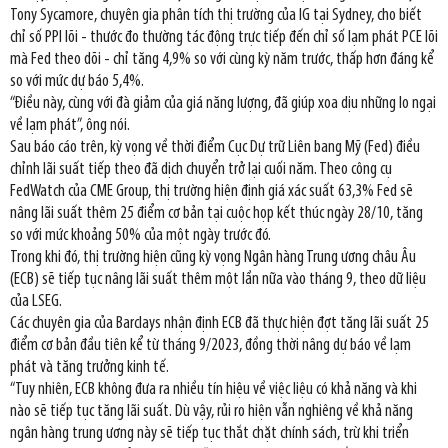
Tony Sycamore, chuyên gia phân tích thị trường của IG tại Sydney, cho biết
chỉ số PPI lõi - thước đo thường tác động trực tiếp đến chỉ số lạm phát PCE lõi
mà Fed theo dõi - chỉ tăng 4,9% so với cùng kỳ năm trước, thấp hơn đáng kể
so với mức dự báo 5,4%.
“Điều này, cùng với đà giảm của giá năng lượng, đã giúp xoa dịu những lo ngại
về lạm phát”, ông nói.
Sau báo cáo trên, kỳ vọng về thời điểm Cục Dự trữ Liên bang Mỹ (Fed) điều
chỉnh lãi suất tiếp theo đã dịch chuyển trở lại cuối năm. Theo công cụ
FedWatch của CME Group, thị trường hiện định giá xác suất 63,3% Fed sẽ
nâng lãi suất thêm 25 điểm cơ bản tại cuộc họp kết thúc ngày 28/10, tăng
so với mức khoảng 50% của một ngày trước đó.
Trong khi đó, thị trường hiện cũng kỳ vọng Ngân hàng Trung ương châu Âu
(ECB) sẽ tiếp tục nâng lãi suất thêm một lần nữa vào tháng 9, theo dữ liệu
của LSEG.
Các chuyên gia của Barclays nhận định ECB đã thực hiện đợt tăng lãi suất 25
điểm cơ bản đầu tiên kể từ tháng 9/2023, đồng thời nâng dự báo về lạm
phát và tăng trưởng kinh tế.
“Tuy nhiên, ECB không đưa ra nhiều tín hiệu về việc liệu có khả năng và khi
nào sẽ tiếp tục tăng lãi suất. Dù vậy, rủi ro hiện vẫn nghiêng về khả năng
ngân hàng trung ương này sẽ tiếp tục thắt chặt chính sách, trừ khi triển