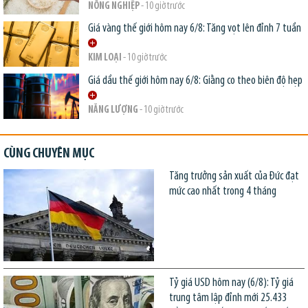
NÔNG NGHIỆP
- 10 giờ trước
Giá vàng thế giới hôm nay 6/8: Tăng vọt lên đỉnh 7 tuần
KIM LOẠI
- 10 giờ trước
Giá dầu thế giới hôm nay 6/8: Giằng co theo biên độ hẹp
NĂNG LƯỢNG
- 10 giờ trước
CÙNG CHUYÊN MỤC
Tăng trưởng sản xuất của Đức đạt
mức cao nhất trong 4 tháng
Tỷ giá USD hôm nay (6/8): Tỷ giá
trung tâm lập đỉnh mới 25.433