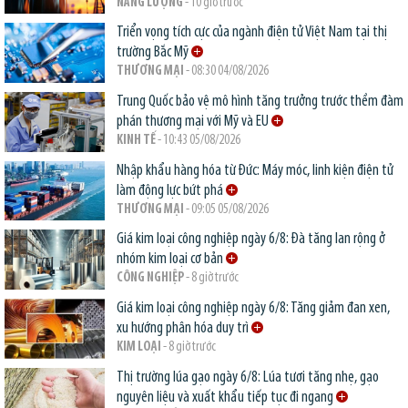
NĂNG LƯỢNG
- 10 giờ trước
Triển vọng tích cực của ngành điện tử Việt Nam tại thị
trường Bắc Mỹ
THƯƠNG MẠI
- 08:30 04/08/2026
Trung Quốc bảo vệ mô hình tăng trưởng trước thềm đàm
phán thương mại với Mỹ và EU
KINH TẾ
- 10:43 05/08/2026
Nhập khẩu hàng hóa từ Đức: Máy móc, linh kiện điện tử
làm động lực bứt phá
THƯƠNG MẠI
- 09:05 05/08/2026
Giá kim loại công nghiệp ngày 6/8: Đà tăng lan rộng ở
nhóm kim loại cơ bản
CÔNG NGHIỆP
- 8 giờ trước
Giá kim loại công nghiệp ngày 6/8: Tăng giảm đan xen,
xu hướng phân hóa duy trì
KIM LOẠI
- 8 giờ trước
Thị trường lúa gạo ngày 6/8: Lúa tươi tăng nhẹ, gạo
nguyên liệu và xuất khẩu tiếp tục đi ngang