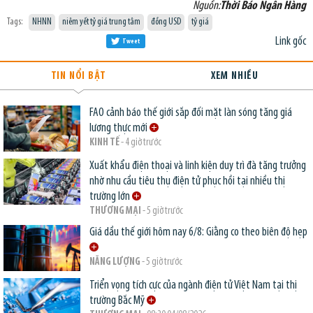
Nguồn:
Thời Báo Ngân Hàng
Tags:
NHNN
niêm yết tỷ giá trung tâm
đồng USD
tỷ giá
Link gốc
Tweet
TIN NỔI BẬT
XEM NHIỀU
FAO cảnh báo thế giới sắp đối mặt làn sóng tăng giá
lương thực mới
KINH TẾ
- 4 giờ trước
Xuất khẩu điện thoại và linh kiện duy trì đà tăng trưởng
nhờ nhu cầu tiêu thụ điện tử phục hồi tại nhiều thị
trường lớn
THƯƠNG MẠI
- 5 giờ trước
Giá dầu thế giới hôm nay 6/8: Giằng co theo biên độ hẹp
NĂNG LƯỢNG
- 5 giờ trước
Triển vọng tích cực của ngành điện tử Việt Nam tại thị
trường Bắc Mỹ