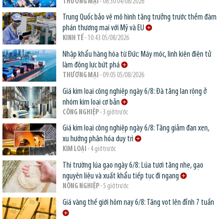
THƯƠNG MẠI
- 08:30 04/08/2026
Trung Quốc bảo vệ mô hình tăng trưởng trước thềm đàm
phán thương mại với Mỹ và EU
KINH TẾ
- 10:43 05/08/2026
Nhập khẩu hàng hóa từ Đức: Máy móc, linh kiện điện tử
làm động lực bứt phá
THƯƠNG MẠI
- 09:05 05/08/2026
Giá kim loại công nghiệp ngày 6/8: Đà tăng lan rộng ở
nhóm kim loại cơ bản
CÔNG NGHIỆP
- 3 giờ trước
Giá kim loại công nghiệp ngày 6/8: Tăng giảm đan xen,
xu hướng phân hóa duy trì
KIM LOẠI
- 4 giờ trước
Thị trường lúa gạo ngày 6/8: Lúa tươi tăng nhẹ, gạo
nguyên liệu và xuất khẩu tiếp tục đi ngang
NÔNG NGHIỆP
- 5 giờ trước
Giá vàng thế giới hôm nay 6/8: Tăng vọt lên đỉnh 7 tuần