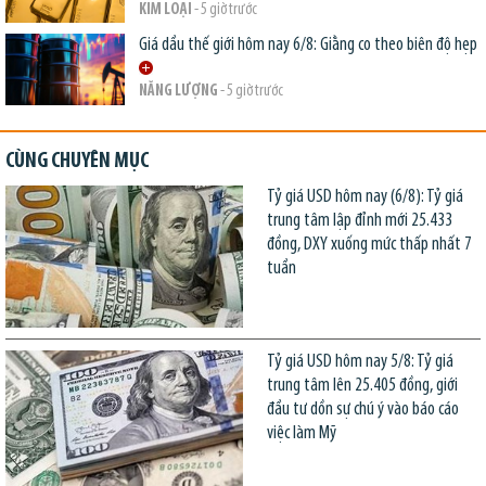
KIM LOẠI
- 5 giờ trước
Giá dầu thế giới hôm nay 6/8: Giằng co theo biên độ hẹp
NĂNG LƯỢNG
- 5 giờ trước
CÙNG CHUYÊN MỤC
Tỷ giá USD hôm nay (6/8): Tỷ giá
trung tâm lập đỉnh mới 25.433
đồng, DXY xuống mức thấp nhất 7
tuần
Tỷ giá USD hôm nay 5/8: Tỷ giá
trung tâm lên 25.405 đồng, giới
đầu tư dồn sự chú ý vào báo cáo
việc làm Mỹ