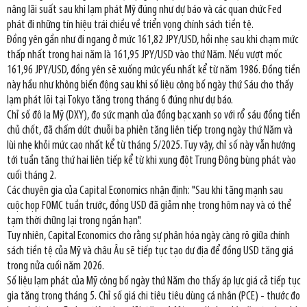
nâng lãi suất sau khi lạm phát Mỹ đúng như dự báo và các quan chức Fed
phát đi những tín hiệu trái chiều về triển vọng chính sách tiền tệ.
Đồng yên gần như đi ngang ở mức 161,82 JPY/USD, hồi nhẹ sau khi chạm mức
thấp nhất trong hai năm là 161,95 JPY/USD vào thứ Năm. Nếu vượt mốc
161,96 JPY/USD, đồng yên sẽ xuống mức yếu nhất kể từ năm 1986. Đồng tiền
này hầu như không biến động sau khi số liệu công bố ngày thứ Sáu cho thấy
lạm phát lõi tại Tokyo tăng trong tháng 6 đúng như dự báo.
Chỉ số đô la Mỹ (DXY), đo sức mạnh của đồng bạc xanh so với rổ sáu đồng tiền
chủ chốt, đã chấm dứt chuỗi ba phiên tăng liên tiếp trong ngày thứ Năm và
lùi nhẹ khỏi mức cao nhất kể từ tháng 5/2025. Tuy vậy, chỉ số này vẫn hướng
tới tuần tăng thứ hai liên tiếp kể từ khi xung đột Trung Đông bùng phát vào
cuối tháng 2.
Các chuyên gia của Capital Economics nhận định: "Sau khi tăng mạnh sau
cuộc họp FOMC tuần trước, đồng USD đã giảm nhẹ trong hôm nay và có thể
tạm thời chững lại trong ngắn hạn".
Tuy nhiên, Capital Economics cho rằng sự phân hóa ngày càng rõ giữa chính
sách tiền tệ của Mỹ và châu Âu sẽ tiếp tục tạo dư địa để đồng USD tăng giá
trong nửa cuối năm 2026.
Số liệu lạm phát của Mỹ công bố ngày thứ Năm cho thấy áp lực giá cả tiếp tục
gia tăng trong tháng 5. Chỉ số giá chi tiêu tiêu dùng cá nhân (PCE) - thước đo