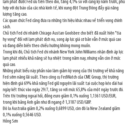
lạm phát được Fed ưu tiên theo dõi, tăng 4,1% so với cùng kỳ năm trước, phù
hợp với dự báo của các nhà kinh tế, khi xung đột Trung Đông đẩy giá năng
lượng tăng cao.
Các quan chức Fed cũng đưa ra những tín hiệu khác nhau về triển vọng chính
sách.
Chủ tịch Fed chi nhánh Chicago Austan Goolsbee cho biết đã xuất hiện "tia
hy vọng" đối với lạm phát dịch vụ, song áp lực giá cơ bản vẫn ở mức quá cao
và đang diễn biến theo chiều hướng không mong muốn.
Trong khi đó, Chủ tịch Fed chi nhánh New York John Williams nhận định áp lực
lạm phát nhiều khả năng sẽ hạ nhiệt trong năm nay, nhưng vẫn còn ở mức
quá cao.
Những phát biểu này phần nào làm giảm kỳ vọng của thị trường về khả năng
Fed sớm nâng lãi suất. Theo công cụ FedWatch của CME Group, thị trường
hiện định giá 69% khả năng Fed giữ nguyên lãi suất tại cuộc họp kéo dài hai
ngày kết thúc vào ngày 29/7, tăng so với mức 65,8% của một ngày trước đó.
Trên thị trường ngoại hối, đồng euro giảm 0,1% xuống 1,1361 USD/EUR,
trong khi bảng Anh gần như đi ngang ở 1,3187 USD/GBP.
Đô la Australia giảm 0,2% xuống 0,6899 USD, còn đô la New Zealand giảm
0,1% xuống 0,5646 USD.
Hồng Sơn