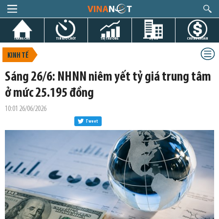
TRANG CHỦ
TIN GIỜ CHÓT
THỊ TRƯỜNG
DỰ ÁN
CHỨNG KHOÁN
KINH TẾ
Sáng 26/6: NHNN niêm yết tỷ giá trung tâm
ở mức 25.195 đồng
10:01 26/06/2026
Tweet