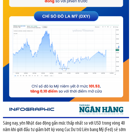
Sáng nay, yên Nhật dao động gần mức thấp nhất so với USD trong vòng 40
năm khi giới đầu tư giảm bớt kỳ vọng Cục Dự trữ Liên bang Mỹ (Fed) sẽ sớm