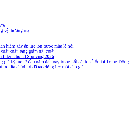
,5%
ng vệ thương mại
n hiếm gây áp lực lớn trước mùa lễ hội
 xuất khẩu tăng giảm trái chiều
m International Sourcing 2026
g giá kỷ lục từ đầu năm đến nay trong bối cảnh bất ổn tại Trung Đông
i ro địa chính trị đã tạo động lực mới cho giá