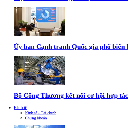
Ủy ban Cạnh tranh Quốc gia phổ biến L
Bộ Công Thương kết nối cơ hội hợp tác
Kinh tế
Kinh tế - Tài chính
Chứng khoán