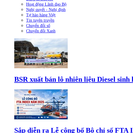
Hoạt động Lãnh đạo Bộ
Nghị quyết - Nghị định
Tự hào hàng Việt
Tin tuyên truyền
Chuyển đổi số
Chuyển đổi Xanh
BSR xuất bán lô nhiên liệu Diesel sinh
Sắp diễn ra Lễ công bố Bộ chỉ số FTA