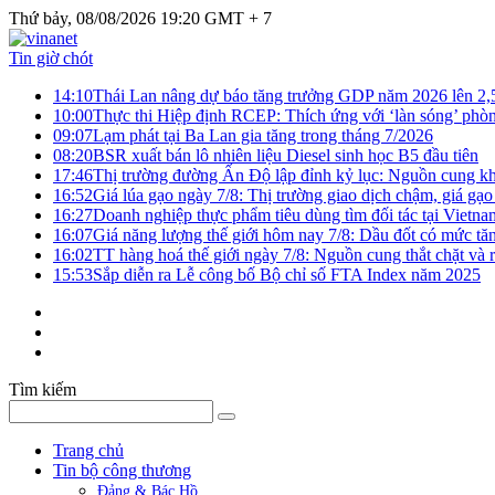
Thứ bảy, 08/08/2026 19:20 GMT + 7
Tin giờ chót
14:10
Thái Lan nâng dự báo tăng trưởng GDP năm 2026 lên 2
10:00
Thực thi Hiệp định RCEP: Thích ứng với ‘làn sóng’ phò
09:07
Lạm phát tại Ba Lan gia tăng trong tháng 7/2026
08:20
BSR xuất bán lô nhiên liệu Diesel sinh học B5 đầu tiên
17:46
Thị trường đường Ấn Độ lập đỉnh kỷ lục: Nguồn cung kha
16:52
Giá lúa gạo ngày 7/8: Thị trường giao dịch chậm, giá gạo
16:27
Doanh nghiệp thực phẩm tiêu dùng tìm đối tác tại Vietna
16:07
Giá năng lượng thế giới hôm nay 7/8: Dầu đốt có mức tăn
16:02
TT hàng hoá thế giới ngày 7/8: Nguồn cung thắt chặt và rủ
15:53
Sắp diễn ra Lễ công bố Bộ chỉ số FTA Index năm 2025
Tìm kiếm
Trang chủ
Tin bộ công thương
Đảng & Bác Hồ