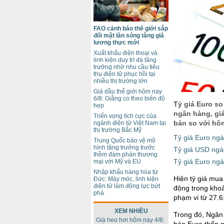
FAO cảnh báo thế giới sắp
đối mặt làn sóng tăng giá
lương thực mới
Xuất khẩu điện thoại và
linh kiện duy trì đà tăng
trưởng nhờ nhu cầu tiêu
thụ điện tử phục hồi tại
nhiều thị trường lớn
Giá dầu thế giới hôm nay
6/8: Giằng co theo biên độ
Tỷ giá Euro so
hẹp
ngân hàng, giá
Triển vọng tích cực của
bán so với hô
ngành điện tử Việt Nam tại
thị trường Bắc Mỹ
Tỷ giá Euro ngà
Trung Quốc bảo vệ mô
hình tăng trưởng trước
Tỷ giá USD ngày
thềm đàm phán thương
Tỷ giá Euro ng
mại với Mỹ và EU
Nhập khẩu hàng hóa từ
Hiện tỷ giá mu
Đức: Máy móc, linh kiện
điện tử làm động lực bứt
động trong khoả
phá
phạm vi từ 27.
XEM NHIỀU
Trong đó, Ngân
Giá heo hơi hôm nay 4/8:
bán Euro thấp n