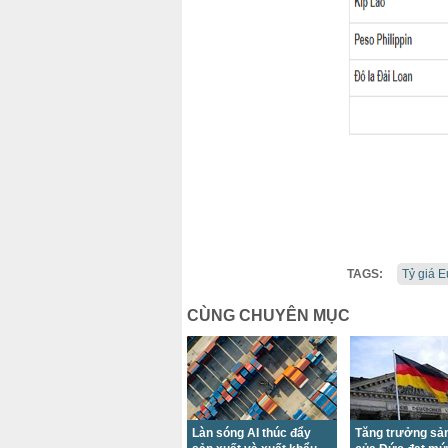
TAGS:
Tỷ giá E
CÙNG CHUYÊN MỤC
Làn sóng AI thúc đẩy
Tăng trưởng sản