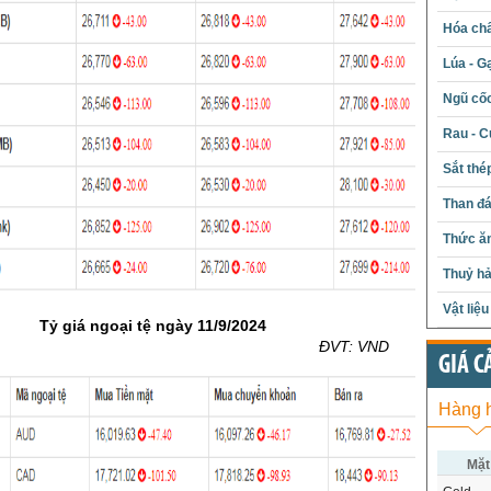
Hóa chấ
Lúa - G
Ngũ cố
Rau - C
Sắt thé
Than đ
Thức ăn
Thuỷ hả
Vật liệ
Tỷ giá ngoại tệ ngày
11
/9/2024
VT: VND
GIÁ C
Hàng 
Mặt