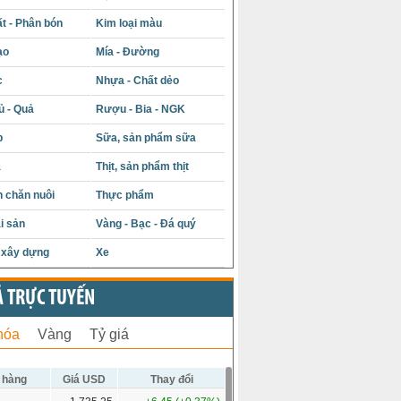
t - Phân bón
Kim loại màu
ạo
Mía - Đường
c
Nhựa - Chất dẻo
ủ - Quả
Rượu - Bia - NGK
p
Sữa, sản phẩm sữa
á
Thịt, sản phẩm thịt
 chăn nuôi
Thực phẩm
i sản
Vàng - Bạc - Đá quý
u xây dựng
Xe
Ả TRỰC TUYẾN
hóa
Vàng
Tỷ giá
 hàng
Giá USD
Thay đổi