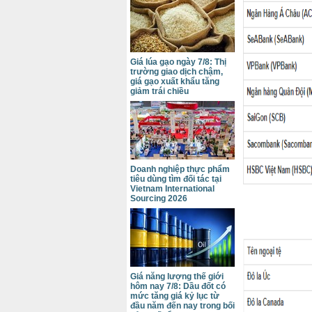
Giá lúa gạo ngày 7/8: Thị
trường giao dịch chậm,
giá gạo xuất khẩu tăng
giảm trái chiều
Doanh nghiệp thực phẩm
tiêu dùng tìm đối tác tại
Vietnam International
Sourcing 2026
Đ
Giá năng lượng thế giới
hôm nay 7/8: Dầu đốt có
mức tăng giá kỷ lục từ
đầu năm đến nay trong bối