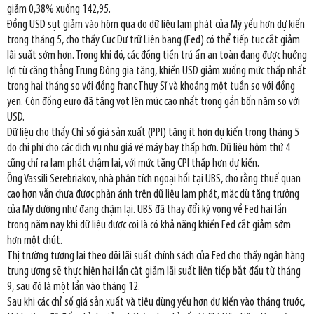
giảm 0,38% xuống 142,95.
Đồng USD sụt giảm vào hôm qua do dữ liệu lạm phát của Mỹ yếu hơn dự kiến
trong tháng 5, cho thấy Cục Dự trữ Liên bang (Fed) có thể tiếp tục cắt giảm
lãi suất sớm hơn. Trong khi đó, các đồng tiền trú ẩn an toàn đang được hưởng
lợi từ căng thẳng Trung Đông gia tăng, khiến USD giảm xuống mức thấp nhất
trong hai tháng so với đồng franc Thụy Sĩ và khoảng một tuần so với đồng
yen. Còn đồng euro đã tăng vọt lên mức cao nhất trong gần bốn năm so với
USD.
Dữ liệu cho thấy Chỉ số giá sản xuất (PPI) tăng ít hơn dự kiến trong tháng 5
do chi phí cho các dịch vụ như giá vé máy bay thấp hơn. Dữ liệu hôm thứ 4
cũng chỉ ra lạm phát chậm lại, với mức tăng CPI thấp hơn dự kiến.
Ông Vassili Serebriakov, nhà phân tích ngoại hối tại UBS, cho rằng thuế quan
cao hơn vẫn chưa được phản ánh trên dữ liệu lạm phát, mặc dù tăng trưởng
của Mỹ dường như đang chậm lại. UBS đã thay đổi kỳ vọng về Fed hai lần
trong năm nay khi dữ liệu được coi là có khả năng khiến Fed cắt giảm sớm
hơn một chút.
Thị trường tương lai theo dõi lãi suất chính sách của Fed cho thấy ngân hàng
trung ương sẽ thực hiện hai lần cắt giảm lãi suất liên tiếp bắt đầu từ tháng
9, sau đó là một lần vào tháng 12.
Sau khi các chỉ số giá sản xuất và tiêu dùng yếu hơn dự kiến vào tháng trước,