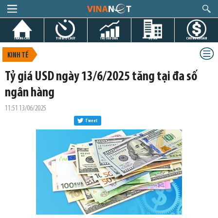
TRANG CHỦ
TIN GIỜ CHÓT
THỊ TRƯỜNG
DỰ ÁN
CHỨNG KHOÁN
KINH TẾ
Tỷ giá USD ngày 13/6/2025 tăng tại đa số
ngân hàng
11:51 13/06/2025
Tweet