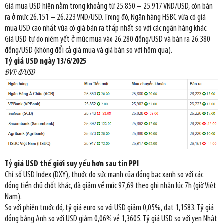
Giá mua USD hiện nằm trong khoảng từ 25.850 – 25.917 VND/USD, còn bán
ra ở mức 26.151 – 26.223 VND/USD. Trong đó, Ngân hàng HSBC vừa có giá
mua USD cao nhất vừa có giá bán ra thấp nhất so với các ngân hàng khác.
Giá USD tự do niêm yết ở mức mua vào 26.280 đồng/USD và bán ra 26.380
đồng/USD (không đổi cả giá mua và giá bán so với hôm qua).
Tỷ giá USD ngày 13/6/2025
ĐVT: đ/USD
Tỷ giá USD thế giới suy yếu hơn sau tin PPI
Chỉ số USD Index (DXY), thước đo sức mạnh của đồng bạc xanh so với các
đồng tiền chủ chốt khác, đã giảm về mức 97,69 theo ghi nhận lúc 7h (giờ Việt
Nam).
So với phiên trước đó, tỷ giá euro so với USD giảm 0,05%, đạt 1,1583. Tỷ giá
đồng bảng Anh so với USD giảm 0,06% về 1,3605. Tỷ giá USD so với yen Nhật