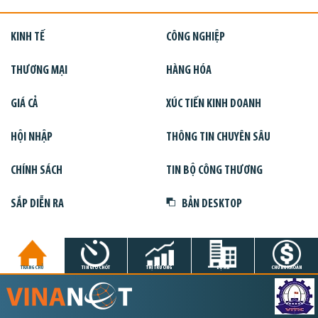
KINH TẾ
CÔNG NGHIỆP
THƯƠNG MẠI
HÀNG HÓA
GIÁ CẢ
XÚC TIẾN KINH DOANH
HỘI NHẬP
THÔNG TIN CHUYÊN SÂU
CHÍNH SÁCH
TIN BỘ CÔNG THƯƠNG
SẮP DIỄN RA
BẢN DESKTOP
TRANG CHỦ
TIN GIỜ CHÓT
THỊ TRƯỜNG
DỰ ÁN
CHỨNG KHOÁN