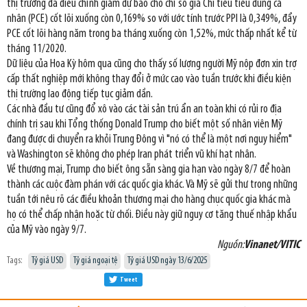
thị trường đã điều chỉnh giảm dự báo cho chỉ số giá Chi tiêu tiêu dùng cá
nhân (PCE) cốt lõi xuống còn 0,169% so với ước tính trước PPI là 0,349%, đẩy
PCE cốt lõi hàng năm trong ba tháng xuống còn 1,52%, mức thấp nhất kể từ
tháng 11/2020.
Dữ liệu của Hoa Kỳ hôm qua cũng cho thấy số lượng người Mỹ nộp đơn xin trợ
cấp thất nghiệp mới không thay đổi ở mức cao vào tuần trước khi điều kiện
thị trường lao động tiếp tục giảm dần.
Các nhà đầu tư cũng đổ xô vào các tài sản trú ẩn an toàn khi có rủi ro địa
chính trị sau khi Tổng thống Donald Trump cho biết một số nhân viên Mỹ
đang được di chuyển ra khỏi Trung Đông vì "nó có thể là một nơi nguy hiểm"
và Washington sẽ không cho phép Iran phát triển vũ khí hạt nhân.
Về thương mại, Trump cho biết ông sẵn sàng gia hạn vào ngày 8/7 để hoàn
thành các cuộc đàm phán với các quốc gia khác. Và Mỹ sẽ gửi thư trong những
tuần tới nêu rõ các điều khoản thương mại cho hàng chục quốc gia khác mà
họ có thể chấp nhận hoặc từ chối. Điều này giữ nguy cơ tăng thuế nhập khẩu
của Mỹ vào ngày 9/7.
Nguồn:
Vinanet/VITIC
Tags:
Tỷ giá USD
Tỷ giá ngoại tệ
Tỷ giá USD ngày 13/6/2025
Tweet