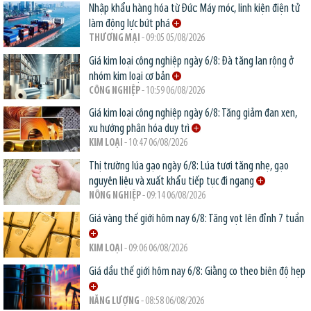
Nhập khẩu hàng hóa từ Đức: Máy móc, linh kiện điện tử
làm động lực bứt phá
THƯƠNG MẠI
- 09:05 05/08/2026
Giá kim loại công nghiệp ngày 6/8: Đà tăng lan rộng ở
nhóm kim loại cơ bản
CÔNG NGHIỆP
- 10:59 06/08/2026
Giá kim loại công nghiệp ngày 6/8: Tăng giảm đan xen,
xu hướng phân hóa duy trì
KIM LOẠI
- 10:47 06/08/2026
Thị trường lúa gạo ngày 6/8: Lúa tươi tăng nhẹ, gạo
nguyên liệu và xuất khẩu tiếp tục đi ngang
NÔNG NGHIỆP
- 09:14 06/08/2026
Giá vàng thế giới hôm nay 6/8: Tăng vọt lên đỉnh 7 tuần
KIM LOẠI
- 09:06 06/08/2026
Giá dầu thế giới hôm nay 6/8: Giằng co theo biên độ hẹp
NĂNG LƯỢNG
- 08:58 06/08/2026