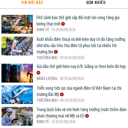
TIN NỔI BẬT
XEM NHIỀU
FAO cảnh báo thế giới sắp đối mặt làn sóng tăng giá
lương thực mới
KINH TẾ
- 10:29 06/08/2026
Xuất khẩu điện thoại và linh kiện duy trì đà tăng trưởng
nhờ nhu cầu tiêu thụ điện tử phục hồi tại nhiều thị
trường lớn
THƯƠNG MẠI
- 09:06 06/08/2026
Giá dầu thế giới hôm nay 6/8: Giằng co theo biên độ hẹp
NĂNG LƯỢNG
- 08:58 06/08/2026
Triển vọng tích cực của ngành điện tử Việt Nam tại thị
trường Bắc Mỹ
THƯƠNG MẠI
- 08:30 04/08/2026
Trung Quốc bảo vệ mô hình tăng trưởng trước thềm đàm
phán thương mại với Mỹ và EU
KINH TẾ
- 10:43 05/08/2026