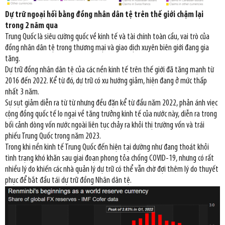
Dự trữ ngoại hối bằng đồng nhân dân tệ trên thế giới chậm lại
trong 2 năm qua
Trung Quốc là siêu cường quốc về kinh tế và tài chính toàn cầu, vai trò của
đồng nhân dân tệ trong thương mại và giao dịch xuyên biên giới đang gia
tăng.
Dự trữ đồng nhân dân tệ của các nền kinh tế trên thế giới đã tăng mạnh từ
2016 đến 2022. Kể từ đó, dự trữ có xu hướng giảm, hiện đang ở mức thấp
nhất 3 năm.
Sự sụt giảm diễn ra từ từ nhưng đều đặn kể từ đầu năm 2022, phản ánh viẹc
cộng đồng quốc tế lo ngại về tăng trưởng kinh tế của nước này, diễn ra trong
bối cảnh dòng vốn nước ngoài liên tục chảy ra khỏi thị trường vốn và trái
phiếu Trung Quốc trong năm 2023.
Trong khi nền kinh tế Trung Quốc đến hiện tại dường như đang thoát khỏi
tình trạng khó khăn sau giai đoạn phong tỏa chống COVID-19, nhưng có rất
nhiều lý do khiến các nhà quản lý dự trữ có thể vẫn chờ đợi thêm lý do thuyết
phục để bắt đầu tái dự trữ đồng Nhân dân tệ.