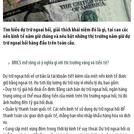
Tìm hiểu dự trữ ngoại hối, giải thích khái niệm đó là gì, tại sao các
nền kinh tế nắm giữ chúng và nêu bật những thị trường nắm giữ dự
trữ ngoại hối hàng đầu trên toàn cầu.
BRICS mở rộng có ý nghĩa gì với thị trường vàng và tiền tệ?
Dự trữ ngoại hối về cơ bản là tài khoản tiết kiệm của một nền kinh tế được
giữ bằng ngoại tệ. Họ tích lũy lượng dự trữ này vì nhiều lý do, bao gồm:
• Duy trì tỷ giá hối đoái ổn định: Bằng cách bán dự trữ ngoại hối, ngân hàng
trung ương có thể mua đồng tiền của mình trên thị trường ngoại hối, từ đó
ảnh hưởng đến tỷ giá hối đoái.
• Quản lý thanh toán quốc tế: Các nền kinh tế sử dụng dự trữ ngoại hối để
thanh toán các giao dịch quốc tế, chẳng hạn như nhập khẩu hàng hóa và dịch
vụ.
• Cung cấp một vùng đệm trong thời kỳ kinh tế suy thoái: Dự trữ ngoại hối có