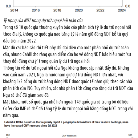
Tỷ trọng của NDT trong dự trữ ngoại hối toàn cầu
.
Trong số 10 quốc gia thường xuyên báo cáo phân tích tỷ lệ dự trữ ngoại hối
theo địa lý, không có quốc gia nào tăng tỷ lệ nắm giữ đồng NDT kể từ quý
đầu tiên năm 2022.
Mặc dù các báo cáo chi tiết này chỉ đại diện cho một phần nhỏ dự trữ toàn
cầu, nhưng Cahill cho rằng quan điểm của họ về đồng NDT báo hiệu một “sự
thay đổi đáng chú ý” trong quản lý dự trữ ngoại hối.
Thông tin về dự trữ ngoại hối của Nga không được cập nhật đầy đủ. Nhưng
vào cuối năm 2021, Nga là nước nắm giữ dự trữ đồng NDT lớn nhất, với
khoảng 1/3 tổng dự trữ bằng đồng NDT được quốc tế nắm giữ, theo các nhà
phân tích của ING. Tuy nhiên, các nhà phân tích cũng cho rằng dự trữ NDT của
Nga có thể đã giảm sau đó.
Mặt khác, một số quốc gia nhỏ hơn ngoài 149 quốc gia có trong bộ dữ liệu
Cofer của IMF có thể đã tăng tỷ lệ dự trữ ngoại hối bằng đồng NDT trong vài
năm qua.