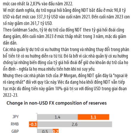
mức cao nhất là 2,83% vào đầu năm 2022.
Về mặt danh nghĩa, dự trữ ngoại hối bằng đồng NDT bắt đầu ở mức 90,8 tỷ
USD và đạt mức cao 337,3 tỷ USD vào cuối năm 2021. Đến cuối năm 2023 con
số này giảm còn 261,7 tỷ USD.
Theo Goldman Sachs, tỷ lệ dự trữ của đồng NDT theo tỷ giá hối đoái cũng
đang giảm, đến cuối năm 2023 ở mức thấp nhất trong 3 năm, mặc dù giảm
dần dần.
Các nhà quản lý dự trữ có xu hướng thận trọng và những thay đổi trong phân
bổ tiền tệ có xu hướng diễn ra từ từ. Đó là bởi vì các nhà quản lý có xu hướng
chống lại những biến động của tỷ giá hối đoái để giữ cho khoản dự trữ của họ
ổn định - nghĩa là họ mua nhiều tiền hơn khi nó suy yếu.
Nhưng theo các nhà phân tích của JP Morgan, đồng NDT gần đây là "ngoại lệ
rõ ràng nhất" đối với quy tắc này. Việc đa dạng hóa khỏi đồng NDT vẫn tiếp
tục mặc dù đồng tiền này giảm 10% giá trị so với đồng USD trong giai đoạn
2022-23.