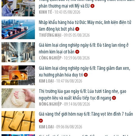
phán thương mại với Mỹ và EU
KINH TẾ
- 10:43 05/08/2026
Nhập khẩu hàng hóa từ Đức: Máy móc, linh kiện điện tử
làm động lực bứt phá
THƯƠNG MẠI
- 09:05 05/08/2026
Giá kim loại công nghiệp ngày 6/8: Đà tăng lan rộng ở
nhóm kim loại cơ bản
CÔNG NGHIỆP
- 10:59 06/08/2026
Giá kim loại công nghiệp ngày 6/8: Tăng giảm đan xen,
xu hướng phân hóa duy trì
KIM LOẠI
- 10:47 06/08/2026
Thị trường lúa gạo ngày 6/8: Lúa tươi tăng nhẹ, gạo
nguyên liệu và xuất khẩu tiếp tục đi ngang
NÔNG NGHIỆP
- 09:14 06/08/2026
Giá vàng thế giới hôm nay 6/8: Tăng vọt lên đỉnh 7 tuần
KIM LOẠI
- 09:06 06/08/2026