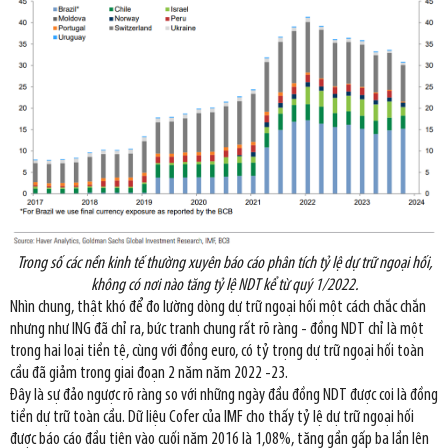
Trong số các nền kinh tế thường xuyên báo cáo phân tích tỷ lệ dự trữ ngoại hối,
không có nơi nào tăng tỷ lệ NDT kể từ quý 1/2022.
Nhìn chung, thật khó để đo lường dòng dự trữ ngoại hối một cách chắc chắn
nhưng như ING đã chỉ ra, bức tranh chung rất rõ ràng - đồng NDT chỉ là một
trong hai loại tiền tệ, cùng với đồng euro, có tỷ trọng dự trữ ngoại hối toàn
cầu đã giảm trong giai đoạn 2 năm năm 2022 -23.
Đây là sự đảo ngược rõ ràng so với những ngày đầu đồng NDT được coi là đồng
tiền dự trữ toàn cầu. Dữ liệu Cofer của IMF cho thấy tỷ lệ dự trữ ngoại hối
được báo cáo đầu tiên vào cuối năm 2016 là 1,08%, tăng gần gấp ba lần lên