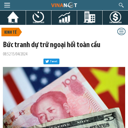
TRANG CHỦ
TIN GIỜ CHÓT
THỊ TRƯỜNG
DỰ ÁN
CHỨNG KHOÁN
KINH TẾ
Bức tranh dự trữ ngoại hối toàn cầu
08:52 15/04/2024
Tweet