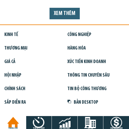
XEM THÊM
KINH TẾ
CÔNG NGHIỆP
THƯƠNG MẠI
HÀNG HÓA
GIÁ CẢ
XÚC TIẾN KINH DOANH
HỘI NHẬP
THÔNG TIN CHUYÊN SÂU
CHÍNH SÁCH
TIN BỘ CÔNG THƯƠNG
SẮP DIỄN RA
BẢN DESKTOP
TRANG CHỦ
TIN GIỜ CHÓT
THỊ TRƯỜNG
DỰ ÁN
CHỨNG KHOÁN