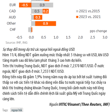
Sự thay đổi trong dự trữ các ngoại hối ngoài đồng USD.
Hôm 11/4, đồng NDT giảm xuống mức thấp nhất 5 tháng so với USD, khi USD
tăng mạnh sau dữ liệu lạm phát tháng 3 cao hơn dự kiến.
Trên thị trường Trung Quốc, NDT giao dịch ở mức 7,2370 NDT/USD. Ở nước
ngoài, NDT giao dịch ở mức 7,2551 NDT/USD.
Đồng tiền này đã giảm 1,9% trong năm nay do áp lực bởi lợi suất tương đối
thấp so với các tiền tệ khác và dòng vốn đầu tư nước ngoài tiếp tục chảy ra
khỏi thị trường chứng khoán Trung Quốc, trong bối cảnh nước này nới lỏng
chính sách tiền tệ dẫn đến chênh lệch lãi suất giữa Mỹ với Trung Quốc ngày
càng lớn.
Nguồn:
VITIC/Vinanet (Theo Reuters, IMF)
Tags:
ngoại hối