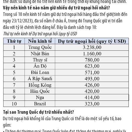
thể được sử dụng để hỗ trợ nền kinh tế trong thời kỳ khủng hoảng tài chính.
Vậy nền kinh tế nào nắm giữ nhiều dự trữ ngoại hối nhất?
Trong số 10 nền kinh tế nắm giữ dự trữ ngoại hối hàng đầu thế giới(tính đến
ngày 23/12/2023), đa số nằm ở châu Á, trong đó Trung Quốc giữ vị trí dẫn
đầu với tỷ lệ chênh lệch đáng kể. Đây là danh sách top 10:
Thứ tự nền kinh tế Dự trữ ngoại hối (quy tỷ USD
Tại sao Trung Quốc dự trữ nhiều nhất?
Dự trữ ngoại hối khổng lồ của Trung Quốc có thể là do một số yếu tố, bao
gồm:
• Thặng dư thương mại: Trung Quốc luôn đạt thặng dư thương mại, nghĩa là