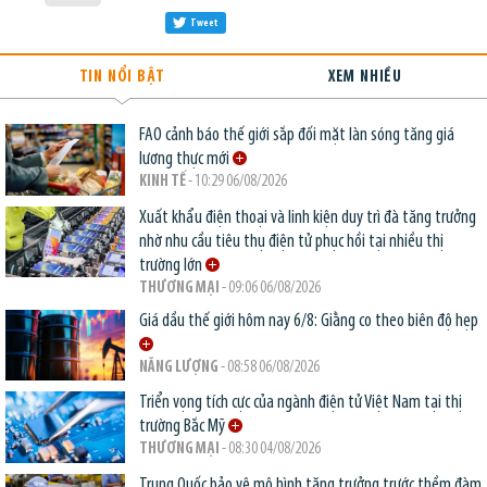
Tweet
TIN NỔI BẬT
XEM NHIỀU
FAO cảnh báo thế giới sắp đối mặt làn sóng tăng giá
lương thực mới
KINH TẾ
- 10:29 06/08/2026
Xuất khẩu điện thoại và linh kiện duy trì đà tăng trưởng
nhờ nhu cầu tiêu thụ điện tử phục hồi tại nhiều thị
trường lớn
THƯƠNG MẠI
- 09:06 06/08/2026
Giá dầu thế giới hôm nay 6/8: Giằng co theo biên độ hẹp
NĂNG LƯỢNG
- 08:58 06/08/2026
Triển vọng tích cực của ngành điện tử Việt Nam tại thị
trường Bắc Mỹ
THƯƠNG MẠI
- 08:30 04/08/2026
Trung Quốc bảo vệ mô hình tăng trưởng trước thềm đàm