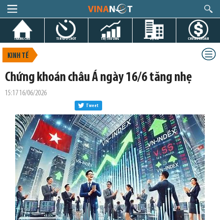
TRANG CHỦ
TIN GIỜ CHÓT
THỊ TRƯỜNG
DỰ ÁN
CHỨNG KHOÁN
KINH TẾ
Chứng khoán châu Á ngày 16/6 tăng nhẹ
15:17 16/06/2026
Tweet