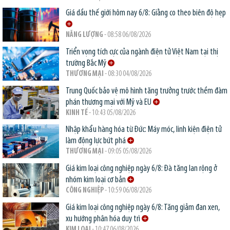
Giá dầu thế giới hôm nay 6/8: Giằng co theo biên độ hẹp
NĂNG LƯỢNG
- 08:58 06/08/2026
Triển vọng tích cực của ngành điện tử Việt Nam tại thị
trường Bắc Mỹ
THƯƠNG MẠI
- 08:30 04/08/2026
Trung Quốc bảo vệ mô hình tăng trưởng trước thềm đàm
phán thương mại với Mỹ và EU
KINH TẾ
- 10:43 05/08/2026
Nhập khẩu hàng hóa từ Đức: Máy móc, linh kiện điện tử
làm động lực bứt phá
THƯƠNG MẠI
- 09:05 05/08/2026
Giá kim loại công nghiệp ngày 6/8: Đà tăng lan rộng ở
nhóm kim loại cơ bản
CÔNG NGHIỆP
- 10:59 06/08/2026
Giá kim loại công nghiệp ngày 6/8: Tăng giảm đan xen,
xu hướng phân hóa duy trì
KIM LOẠI
- 10:47 06/08/2026