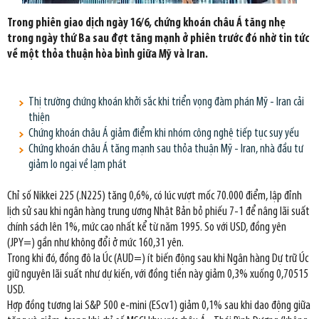
Trong phiên giao dịch ngày 16/6, chứng khoán châu Á tăng nhẹ
trong ngày thứ Ba sau đợt tăng mạnh ở phiên trước đó nhờ tin tức
về một thỏa thuận hòa bình giữa Mỹ và Iran.
Thị trường chứng khoán khởi sắc khi triển vọng đàm phán Mỹ - Iran cải
thiện
Chứng khoán châu Á giảm điểm khi nhóm công nghệ tiếp tục suy yếu
Chứng khoán châu Á tăng mạnh sau thỏa thuận Mỹ - Iran, nhà đầu tư
giảm lo ngại về lạm phát
Chỉ số Nikkei 225 (.N225) tăng 0,6%, có lúc vượt mốc 70.000 điểm, lập đỉnh
lịch sử sau khi ngân hàng trung ương Nhật Bản bỏ phiếu 7-1 để nâng lãi suất
chính sách lên 1%, mức cao nhất kể từ năm 1995. So với USD, đồng yên
(JPY=) gần như không đổi ở mức 160,31 yên.
Trong khi đó, đồng đô la Úc (AUD=) ít biến động sau khi Ngân hàng Dự trữ Úc
giữ nguyên lãi suất như dự kiến, với đồng tiền này giảm 0,3% xuống 0,70515
USD.
Hợp đồng tương lai S&P 500 e-mini (EScv1) giảm 0,1% sau khi dao động giữa