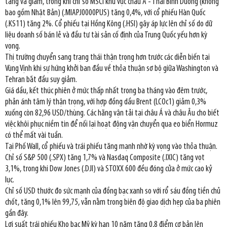
tăng và giảm, trong khi chỉ số MSCI khu vực châu Á - Thái Bình Dương (không
bao gồm Nhật Bản) (.MIAPJ0000PUS) tăng 0,4%, với cổ phiếu Hàn Quốc
(.KS11) tăng 2%. Cổ phiếu tại Hồng Kông (.HSI) gây áp lực lên chỉ số do dữ
liệu doanh số bán lẻ và đầu tư tài sản cố định của Trung Quốc yếu hơn kỳ
vọng.
Thị trường chuyển sang trạng thái thận trọng hơn trước các diễn biến tại
Vùng Vịnh khi sự hứng khởi ban đầu về thỏa thuận sơ bộ giữa Washington và
Tehran bắt đầu suy giảm.
Giá dầu, kết thúc phiên ở mức thấp nhất trong ba tháng vào đêm trước,
phản ánh tâm lý thận trọng, với hợp đồng dầu Brent (LCOc1) giảm 0,3%
xuống còn 82,96 USD/thùng. Các hãng vận tải tại châu Á và châu Âu cho biết
việc khôi phục niềm tin để nối lại hoạt động vận chuyển qua eo biển Hormuz
có thể mất vài tuần.
Tại Phố Wall, cổ phiếu và trái phiếu tăng mạnh nhờ kỳ vọng vào thỏa thuận.
Chỉ số S&P 500 (.SPX) tăng 1,7% và Nasdaq Composite (.IXIC) tăng vọt
3,1%, trong khi Dow Jones (.DJI) và STOXX 600 đều đóng cửa ở mức cao kỷ
lục.
Chỉ số USD thước đo sức mạnh của đồng bạc xanh so với rổ sáu đồng tiền chủ
chốt, tăng 0,1% lên 99,75, vẫn nằm trong biên độ giao dịch hẹp của ba phiên
gần đây.
Lợi suất trái phiếu Kho bạc Mỹ kỳ hạn 10 năm tăng 0,8 điểm cơ bản lên