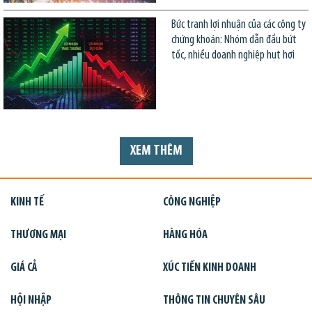
Bức tranh lợi nhuận của các công ty
chứng khoán: Nhóm dẫn đầu bứt
tốc, nhiều doanh nghiệp hụt hơi
XEM THÊM
KINH TẾ
CÔNG NGHIỆP
THƯƠNG MẠI
HÀNG HÓA
GIÁ CẢ
XÚC TIẾN KINH DOANH
HỘI NHẬP
THÔNG TIN CHUYÊN SÂU