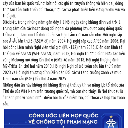
cậy của bạn bè quốc tế, nơi kết nối các giá trị truyền thống và hiện đại, đồng
thời lan tỏa tinh thần đối thoại, hợp tác và phát triển bền vững ra khu vực và
thế giới.
Đặc biệt, trong những năm gần đây, Hà Nội ngày càng khẳng định vai trò là
trung tâm của các hoạt động đối ngoại đa phương lớn, được cộng đồng quốc
tế lựa chọn làm nơi tổ chức nhiều sự kiện tầm cỡ toàn cầu như: Hội nghị cấp
cao Á-Âu lần thứ 5 (ASEM-5) năm 2004, Hội nghị cấp cao APEC năm 2006, Đại
hội đồng Liên minh Nghị viện thế giới (IPU-132) năm 2015, Diễn đàn Kinh tế
thế giới về ASEAN (WEF ASEAN) năm 2018, Hội nghị thượng đỉnh Hợp tác tiểu
vùng Mekong mở rộng lần thứ 6 (GMS-6) năm 2018, Hội nghị thượng đỉnh
Mỹ-Triều lần thứ hai năm 2019, Hội nghị Nghị sĩ trẻ toàn cầu lần thứ 9 năm
2023 và Hội nghị thượng đỉnh Diễn đàn Đối tác vì tăng trưởng xanh và mục
tiêu toàn cầu (P4G) lần thứ 4 năm 2025.
Những dấu ấn này không chỉ khẳng định vị thế, uy tín và năng lực tổ chức của
Thủ đô của Việt Nam trên trường quốc tế, mà còn cho thấy Hà Nội thực sự là
“Thành phố vì hòa bình” - điểm hội tụ của niềm tin, đối thoại và hợp tác toàn
cầu.