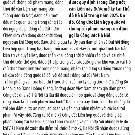
quốc về chống tội phạm mạng, đồng
được quy định trong Công ước,
thời để văn kiện này mang tên
văn kiện này được mở ký tại Thủ
“Công ước Hà Nội”, đánh dấu một
đô Hà Nội trong năm 2025. Do
dấu mốc quan trọng trong công tác
đó, Công ước Liên hợp quốc về
đối ngoại đa phương của đất nước.
chống tội phạm mạng còn được
Chiến dịch vận động được khởi động
gọi là Công ước Hà Nội.
ngay sau khi Công ước được thông qua tại Ủy ban đàm phán và Đại hội đồng
Liên hợp quốc trong ba tháng cuối năm 2024. Đây là một quá trình bài bản,
kiên trì và quyết liệt, được triển khai đồng thời ở nhiều cấp độ và tại nhiều
thủ đô trên thế giới, đặc biệt tập trung vào các quốc gia và khu vực có vai trò
chủ chốt trong lĩnh vực công nghệ mạng, nhằm tạo dựng sự đồng thuận rộng
rãi của cộng đồng quốc tế đối với đề xuất đăng cai của Việt Nam.
Trả lời phỏng vấn của báo chí trước thềm Lễ mở ký Công ước, Thứ trưởng Bộ
Ngoại giao Đặng Hoàng Giang, Trưởng đoàn Việt Nam tham gia đàm phán
Công ước chia sẻ, Hà Nội từ lâu đã được Liên hợp quốc và cộng đồng quốc tế
công nhận là “Thành phố vì hòa bình”. Danh hiệu này được trao cho những đô
thị bảo đảm được an ninh, an toàn và gần như miễn nhiễm với các loại tội
phạm. Vì vậy, việc đăng cai lễ mở ký Công ước Liên hợp quốc về chống tội
phạm mạng tại Hà Nội là hoàn toàn xác đáng và phù hợp. Với những lý lẽ đó,
khi Việt Nam đề xuất địa điểm tổ chức lễ mở ký, Hà Nội đã nhận được sự ủng