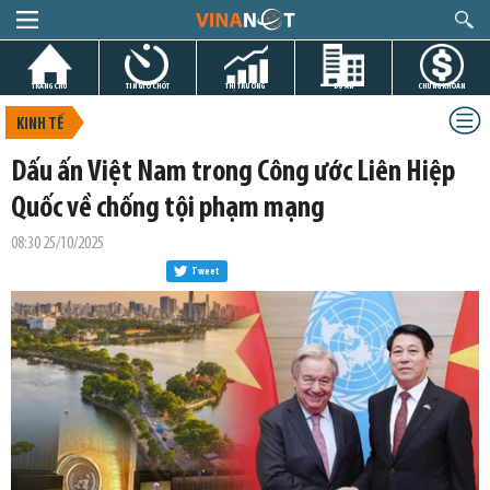
TRANG CHỦ
TIN GIỜ CHÓT
THỊ TRƯỜNG
DỰ ÁN
CHỨNG KHOÁN
KINH TẾ
Dấu ấn Việt Nam trong Công ước Liên Hiệp
Quốc về chống tội phạm mạng
08:30 25/10/2025
Tweet