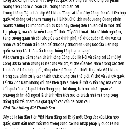
Công ước cũng như dẫn dắt hợp tác quốc tế trong vấn đề chống tội phạm
mạng trên phạm vi toàn cầu trong thời gian tới.
Trong thông điệp nhân dịp Việt Nam đăng cai Lễ mở ký Công ước của Liên hợp
quốc về chống tội phạm mạng tại Hà Nội, Chủ tịch nước Lương Cường nhấn
mạnh: “Chúng tôi mong muốn sự kiện này không đơn thuần chỉ là một thủ
tục pháp lý, mà còn là nền tảng để thúc đẩy đối thoại, chia sẻ kinh nghiệm,
tăng cường quan hệ đối tác giữa các chính phủ, tổ chức quốc tế, khu vực tư
nhân và trở thành diễn đàn để thúc đẩy thực hiện Công ước của Liên hợp
quốc và hợp tác toàn cầu trong chống tội phạm mạng”.
Việc tham gia đàm phán thành công Công ước Hà Nội và đăng cai Lễ mở ký
Công ước là minh chứng rõ nét cho vai trò, vị thế của Việt Nam trong các tiến
trình lớn ở Liên hợp quốc, cũng như sự đóng góp thiết thực của Việt Nam
trong quá trình xử lý các thách thức chung của thế giới. Vị thế và vai trò quốc
tế của Việt Nam không chỉ thể hiện qua sự kiện lễ mở ký lần này, mà còn là
kết quả của một quá trình đóng góp chủ động, tích cực, nhất quán với
phương châm đối ngoại là thành viên tích cực, có trách nhiệm trong cộng
đồng quốc tế, tham gia giải quyết các vấn đề toàn cầu.
Phó Thủ tướng Bùi Thanh Sơn
Đây sẽ là lần đầu tiên Việt Nam đăng cai lễ ký một Công ước của Liên hợp
quốc, đánh dấu một mốc mới trong công tác hội nhập pháp lý quốc tế nói