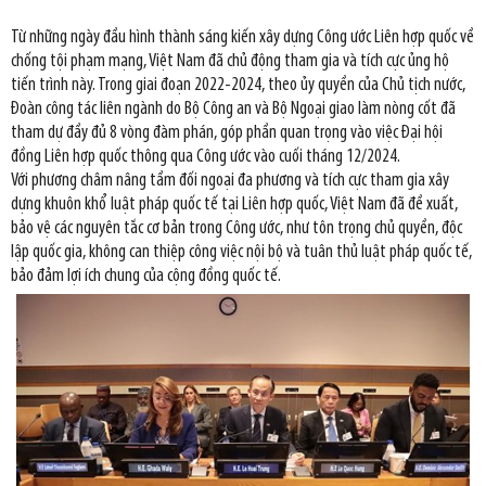
Từ những ngày đầu hình thành sáng kiến xây dựng Công ước Liên hợp quốc về
chống tội phạm mạng, Việt Nam đã chủ động tham gia và tích cực ủng hộ
tiến trình này. Trong giai đoạn 2022-2024, theo ủy quyền của Chủ tịch nước,
Đoàn công tác liên ngành do Bộ Công an và Bộ Ngoại giao làm nòng cốt đã
tham dự đầy đủ 8 vòng đàm phán, góp phần quan trọng vào việc Đại hội
đồng Liên hợp quốc thông qua Công ước vào cuối tháng 12/2024.
Với phương châm nâng tầm đối ngoại đa phương và tích cực tham gia xây
dựng khuôn khổ luật pháp quốc tế tại Liên hợp quốc, Việt Nam đã đề xuất,
bảo vệ các nguyên tắc cơ bản trong Công ước, như tôn trọng chủ quyền, độc
lập quốc gia, không can thiệp công việc nội bộ và tuân thủ luật pháp quốc tế,
bảo đảm lợi ích chung của cộng đồng quốc tế.