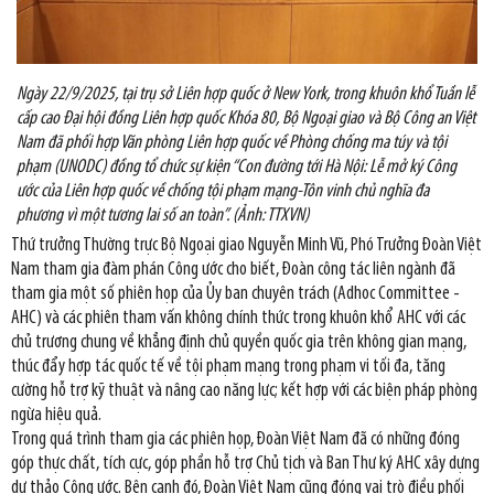
Ngày 22/9/2025, tại trụ sở Liên hợp quốc ở New York, trong khuôn khổ Tuần lễ
cấp cao Đại hội đồng Liên hợp quốc Khóa 80, Bộ Ngoại giao và Bộ Công an Việt
Nam đã phối hợp Văn phòng Liên hợp quốc về Phòng chống ma túy và tội
phạm (UNODC) đồng tổ chức sự kiện “Con đường tới Hà Nội: Lễ mở ký Công
ước của Liên hợp quốc về chống tội phạm mạng-Tôn vinh chủ nghĩa đa
phương vì một tương lai số an toàn”. (Ảnh: TTXVN)
Thứ trưởng Thường trực Bộ Ngoại giao Nguyễn Minh Vũ, Phó Trưởng Đoàn Việt
Nam tham gia đàm phán Công ước cho biết, Đoàn công tác liên ngành đã
tham gia một số phiên họp của Ủy ban chuyên trách (Adhoc Committee -
AHC) và các phiên tham vấn không chính thức trong khuôn khổ AHC với các
chủ trương chung về khẳng định chủ quyền quốc gia trên không gian mạng,
thúc đẩy hợp tác quốc tế về tội phạm mạng trong phạm vi tối đa, tăng
cường hỗ trợ kỹ thuật và nâng cao năng lực; kết hợp với các biện pháp phòng
ngừa hiệu quả.
Trong quá trình tham gia các phiên họp, Đoàn Việt Nam đã có những đóng
góp thực chất, tích cực, góp phần hỗ trợ Chủ tịch và Ban Thư ký AHC xây dựng
dự thảo Công ước. Bên cạnh đó, Đoàn Việt Nam cũng đóng vai trò điều phối