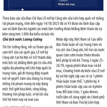
Theo báo cáo của Ban Chỉ đạo Lễ mở ký Công ước của Liên hợp quốc về chống
tội phạm mạng, tính đến ngày 14/10/2025 đã có 93 đoàn do lãnh đạo cấp
cao và lãnh đạo bộ ngành các nước làm trưởng đoàn khẳng định tham dự sự
kiện cùng hơn 1.000 đại biểu và báo chí.
Chủ tịch nước Lương Cường
Nhân dịp này, Việt Nam sẽ tạo diễn
đàn thảo luận về các trọng tâm và
Tôi tin tưởng rằng, với sự tham gia và
trụ cột của Công ước, hỗ trợ các nước
cam kết của các quốc gia, Lễ mở ký
quan tâm sớm hoàn thiện khuôn
Công ước tại Hà Nội sẽ trở thành dấu
khổ pháp lý nội bộ. Trong 2 ngày 25-
mốc lịch sử, khẳng định giá trị của chủ
26/10, ngoài phiên khai mạc và bế
nghĩa đa phương với Liên hợp quốc là
mạc, Chương trình dự kiến của Lễ mở
trung tâm, gửi đi thông điệp mạnh
ký và Hội nghị cấp cao sẽ có 1 phiên
mẽ về quyết tâm của chúng ta trong
thảo luận toàn thể, 1 phiên ký, 4
chống tội phạm mạng và xây dựng
phiên thảo luận cấp cao và 4 phiên
một thế giới hòa bình, công bằng,
trao đổi bàn tròn, 1 gala dinner,
thượng tôn pháp luật, vì lợi ích của
triển lãm về công nghệ do Chính phủ
thế hệ hôm nay và mai sau.
Việt Nam và Ban Thư ký Liên hợp