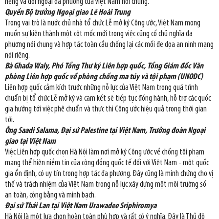
riêng và đối ngoại đa phương của Việt Nam nói chung.
Quyền Bộ trưởng Ngoại giao Lê Hoài Trung
Trong vai trò là nước chủ nhà tổ chức Lễ mở ký Công ước, Việt Nam mong
muốn sự kiện thành một cột mốc mới trong việc củng cố chủ nghĩa đa
phương nói chung và hợp tác toàn cầu chống lại các mối đe dọa an ninh mạng
nói riêng.
Bà Ghada Waly, Phó Tổng Thư ký Liên hợp quốc, Tổng Giám đốc Văn
phòng Liên hợp quốc về phòng chống ma túy và tội phạm (UNODC)
Liên hợp quốc cảm kích trước những nỗ lực của Việt Nam trong quá trình
chuẩn bị tổ chức Lễ mở ký và cam kết sẽ tiếp tục đồng hành, hỗ trợ các quốc
gia hướng tới việc phê chuẩn và thực thi Công ước hiệu quả trong thời gian
tới.
Ông Saadi Salama, Đại sứ Palestine tại Việt Nam, Trưởng đoàn Ngoại
giao tại Việt Nam
Việc Liên hợp quốc chọn Hà Nội làm nơi mở ký Công ước về chống tội phạm
mạng thể hiện niềm tin của cộng đồng quốc tế đối với Việt Nam - một quốc
gia ổn định, có uy tín trong hợp tác đa phương. Đây cũng là minh chứng cho vị
thế và trách nhiệm của Việt Nam trong nỗ lực xây dựng một môi trường số
an toàn, công bằng và minh bạch.
Đại sứ Thái Lan tại Việt Nam Urawadee Sriphiromya
Hà Nội là một lựa chọn hoàn toàn phù hợp và rất có ý nghĩa. Đây là Thủ đô