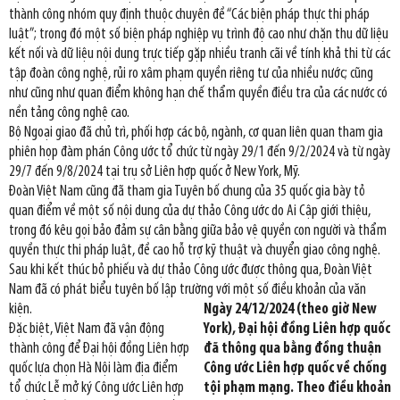
thành công nhóm quy định thuộc chuyên đề “Các biện pháp thực thi pháp
luật”; trong đó một số biện pháp nghiệp vụ trình độ cao như chặn thu dữ liệu
kết nối và dữ liệu nội dung trực tiếp gặp nhiều tranh cãi về tính khả thi từ các
tập đoàn công nghệ, rủi ro xâm phạm quyền riêng tư của nhiều nước; cũng
như cũng như quan điểm không hạn chế thẩm quyền điều tra của các nước có
nền tảng công nghệ cao.
Bộ Ngoại giao đã chủ trì, phối hợp các bộ, ngành, cơ quan liên quan tham gia
phiên họp đàm phán Công ước tổ chức từ ngày 29/1 đến 9/2/2024 và từ ngày
29/7 đến 9/8/2024 tại trụ sở Liên hợp quốc ở New York, Mỹ.
Đoàn Việt Nam cũng đã tham gia Tuyên bố chung của 35 quốc gia bày tỏ
quan điểm về một số nội dung của dự thảo Công ước do Ai Cập giới thiệu,
trong đó kêu gọi bảo đảm sự cân bằng giữa bảo vệ quyền con người và thẩm
quyền thực thi pháp luật, đề cao hỗ trợ kỹ thuật và chuyển giao công nghệ.
Sau khi kết thúc bỏ phiếu và dự thảo Công ước được thông qua, Đoàn Việt
Nam đã có phát biểu tuyên bố lập trường với một số điều khoản của văn
kiện.
Ngày 24/12/2024 (theo giờ New
Đặc biệt, Việt Nam đã vận động
York), Đại hội đồng Liên hợp quốc
thành công để Đại hội đồng Liên hợp
đã thông qua bằng đồng thuận
quốc lựa chọn Hà Nội làm địa điểm
Công ước Liên hợp quốc về chống
tổ chức Lễ mở ký Công ước Liên hợp
tội phạm mạng. Theo điều khoản