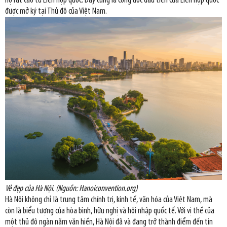
hộ rất cao từ Liên hợp quốc. Đây cũng là công ước đầu tiên của Liên hợp quốc
được mở ký tại Thủ đô của Việt Nam.
Vẻ đẹp của Hà Nội. (Nguồn: Hanoiconvention.org)
Hà Nội không chỉ là trung tâm chính trị, kinh tế, văn hóa của Việt Nam, mà
còn là biểu tượng của hòa bình, hữu nghị và hội nhập quốc tế. Với vị thế của
một thủ đô ngàn năm văn hiến, Hà Nội đã và đang trở thành điểm đến tin