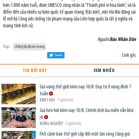
hơn 1.000 năm tuổi, được UNESCO công nhận là “Thành phố vì hòa bình”, và là
điểm đến của nhiều sự kiện quốc tế quan trọng. Đặc biệt, việc Hà Nội đăng cai
lễ mở ký Công ước chống tội phạm mạng của Liên hợp quốc là rất ý nghĩa và
mang tính lịch sử.
Nguồn:
Báo Nhân Dân
Tags:
chống tội phạm mạng
Link gốc
Tweet
TIN NỔI BẬT
XEM NHIỀU
Giá vàng thế giới hôm nay 10/8: Duy trì ở vùng đỉnh 7
tuần
KIM LOẠI
- 1 giờ trước
Giá heo hơi hôm nay 10/8: Chênh lệch ba miền vẫn khá
rõ
NÔNG NGHIỆP
- 1 giờ trước
FAO cảnh báo thế giới sắp đối mặt làn sóng tăng giá