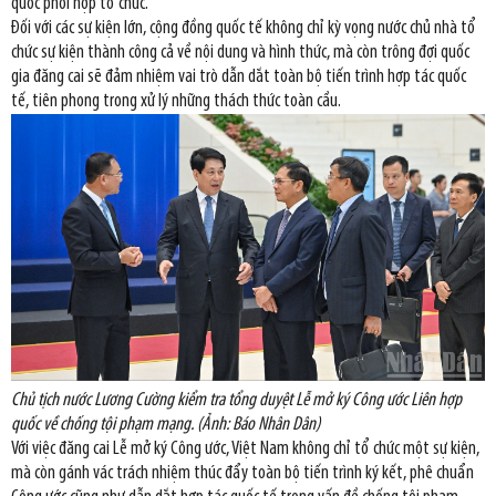
quốc phối hợp tổ chức.
Đối với các sự kiện lớn, cộng đồng quốc tế không chỉ kỳ vọng nước chủ nhà tổ
chức sự kiện thành công cả về nội dung và hình thức, mà còn trông đợi quốc
gia đăng cai sẽ đảm nhiệm vai trò dẫn dắt toàn bộ tiến trình hợp tác quốc
tế, tiên phong trong xử lý những thách thức toàn cầu.
Chủ tịch nước Lương Cường kiểm tra tổng duyệt Lễ mở ký Công ước Liên hợp
quốc về chống tội phạm mạng. (Ảnh: Báo Nhân Dân)
Với việc đăng cai Lễ mở ký Công ước, Việt Nam không chỉ tổ chức một sự kiện,
mà còn gánh vác trách nhiệm thúc đẩy toàn bộ tiến trình ký kết, phê chuẩn