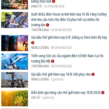
lương thực mới
KINH TẾ
- 10:29 06/08/2026
Xuất khẩu điện thoại và linh kiện duy trì đà tăng trưởng
nhờ nhu cầu tiêu thụ điện tử phục hồi tại nhiều thị
trường lớn
THƯƠNG MẠI
- 09:06 06/08/2026
Giá dầu thế giới hôm nay 6/8: Giằng co theo biên độ hẹp
NĂNG LƯỢNG
- 08:58 06/08/2026
Triển vọng tích cực của ngành điện tử Việt Nam tại thị
trường Bắc Mỹ
THƯƠNG MẠI
- 08:30 04/08/2026
Giá dầu thế giới hôm nay 10/8: Hồi phục nhẹ
NĂNG LƯỢNG
- 1 giờ trước
Diễn biến giá nông sản thế giới hôm nay 10/8/2026
GIÁ CẢ
- 1 giờ trước