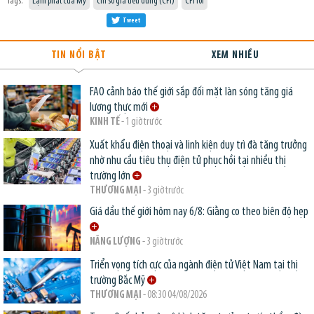
Tags:
Lạm phát của Mỹ
chỉ số giá tiêu dùng (CPI)
CPI lõi
Tweet
TIN NỔI BẬT
XEM NHIỀU
FAO cảnh báo thế giới sắp đối mặt làn sóng tăng giá
lương thực mới
KINH TẾ
- 1 giờ trước
Xuất khẩu điện thoại và linh kiện duy trì đà tăng trưởng
nhờ nhu cầu tiêu thụ điện tử phục hồi tại nhiều thị
trường lớn
THƯƠNG MẠI
- 3 giờ trước
Giá dầu thế giới hôm nay 6/8: Giằng co theo biên độ hẹp
NĂNG LƯỢNG
- 3 giờ trước
Triển vọng tích cực của ngành điện tử Việt Nam tại thị
trường Bắc Mỹ
THƯƠNG MẠI
- 08:30 04/08/2026