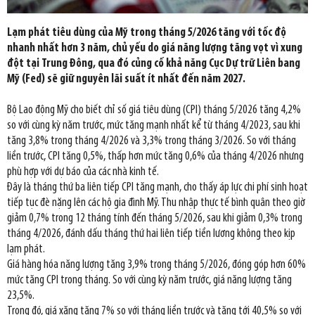
Lạm phát tiêu dùng của Mỹ trong tháng 5/2026 tăng với tốc độ
nhanh nhất hơn 3 năm, chủ yếu do giá năng lượng tăng vọt vì xung
đột tại Trung Đông, qua đó củng cố khả năng Cục Dự trữ Liên bang
Mỹ (Fed) sẽ giữ nguyên lãi suất ít nhất đến năm 2027.
Bộ Lao động Mỹ cho biết chỉ số giá tiêu dùng (CPI) tháng 5/2026 tăng 4,2%
so với cùng kỳ năm trước, mức tăng mạnh nhất kể từ tháng 4/2023, sau khi
tăng 3,8% trong tháng 4/2026 và 3,3% trong tháng 3/2026. So với tháng
liền trước, CPI tăng 0,5%, thấp hơn mức tăng 0,6% của tháng 4/2026 nhưng
phù hợp với dự báo của các nhà kinh tế.
Đây là tháng thứ ba liên tiếp CPI tăng mạnh, cho thấy áp lực chi phí sinh hoạt
tiếp tục đè nặng lên các hộ gia đình Mỹ. Thu nhập thực tế bình quân theo giờ
giảm 0,7% trong 12 tháng tính đến tháng 5/2026, sau khi giảm 0,3% trong
tháng 4/2026, đánh dấu tháng thứ hai liên tiếp tiền lương không theo kịp
lạm phát.
Giá hàng hóa năng lượng tăng 3,9% trong tháng 5/2026, đóng góp hơn 60%
mức tăng CPI trong tháng. So với cùng kỳ năm trước, giá năng lượng tăng
23,5%.
Trong đó, giá xăng tăng 7% so với tháng liền trước và tăng tới 40,5% so với