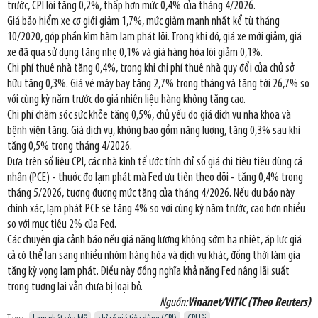
trước, CPI lõi tăng 0,2%, thấp hơn mức 0,4% của tháng 4/2026.
Giá bảo hiểm xe cơ giới giảm 1,7%, mức giảm mạnh nhất kể từ tháng
10/2020, góp phần kìm hãm lạm phát lõi. Trong khi đó, giá xe mới giảm, giá
xe đã qua sử dụng tăng nhẹ 0,1% và giá hàng hóa lõi giảm 0,1%.
Chi phí thuê nhà tăng 0,4%, trong khi chi phí thuê nhà quy đổi của chủ sở
hữu tăng 0,3%. Giá vé máy bay tăng 2,7% trong tháng và tăng tới 26,7% so
với cùng kỳ năm trước do giá nhiên liệu hàng không tăng cao.
Chi phí chăm sóc sức khỏe tăng 0,5%, chủ yếu do giá dịch vụ nha khoa và
bệnh viện tăng. Giá dịch vụ, không bao gồm năng lượng, tăng 0,3% sau khi
tăng 0,5% trong tháng 4/2026.
Dựa trên số liệu CPI, các nhà kinh tế ước tính chỉ số giá chi tiêu tiêu dùng cá
nhân (PCE) - thước đo lạm phát mà Fed ưu tiên theo dõi - tăng 0,4% trong
tháng 5/2026, tương đương mức tăng của tháng 4/2026. Nếu dự báo này
chính xác, lạm phát PCE sẽ tăng 4% so với cùng kỳ năm trước, cao hơn nhiều
so với mục tiêu 2% của Fed.
Các chuyên gia cảnh báo nếu giá năng lượng không sớm hạ nhiệt, áp lực giá
cả có thể lan sang nhiều nhóm hàng hóa và dịch vụ khác, đồng thời làm gia
tăng kỳ vọng lạm phát. Điều này đồng nghĩa khả năng Fed nâng lãi suất
trong tương lai vẫn chưa bị loại bỏ.
Nguồn:
Vinanet/VITIC (Theo Reuters)