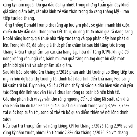
cùng kỳ năm ngoái. Dù giá dầu đã hạ nhiệt trong những tuần gần đây khiến
giá xăng giảm bớt, các nhà kinh tế vẫn thận trọng do căng thẳng Mỹ - Iran
tiếp tục leo thang.
Tổng thống Donald Trump cho rằng áp lực lạm phát sẽ giảm mạnh khi cuộc
chiến do Mỹ dẫn đầu chống Iran kết thúc, dù ông thừa nhận giá cả đang tăng.
Ngoài năng lượng, giá thuê nhà tiếp tục tăng và góp phần đẩy lạm phát đi
lên. Trong khi đó, đà tăng giá thực phẩm chậm lại sau khi tăng tốc trong
tháng 4. Giá thực phẩm tại các cửa hàng tạp hóa chỉ tăng 0,1%, khi giá đồ
uống không cồn, ngũ cốc, bánh mì, rau quả tăng nhưng được bù đắp một
phần bởi giá thịt và sản phẩm sữa giảm.
Sau khi báo cáo việc làm tháng 5/2026 phản ánh thị trường lao động tiếp tục
mạnh hơn dự báo, thị trường tài chính bắt đầu tính đến khả năng Fed tăng
lãi suất trở lại. Tuy nhiên, số liệu CPI cho thấy cú sốc giá dầu hiện vẫn chủ yếu
tác động đến lĩnh vực vận tải và chưa lan rộng ra toàn bộ nền kinh tế.
Các nhà phân tích vì vậy vẫn cho rằng ngưỡng để Fed nâng lãi suất còn khá
cao. Phần lớn dự báo Fed sẽ giữ lãi suất điều hành trong vùng 3,5%-3,75%
tại cuộc họp tuần tới, song có thể từ bỏ quan điểm thiên về nới lỏng chính
sách.
Nếu loại trừ thực phẩm và năng lượng, CPI lõi tháng 5/2026 tăng 2,9% so với
cùng kỳ năm trước, nhích lên từ mức 2,8% của tháng 4/2026. So với tháng