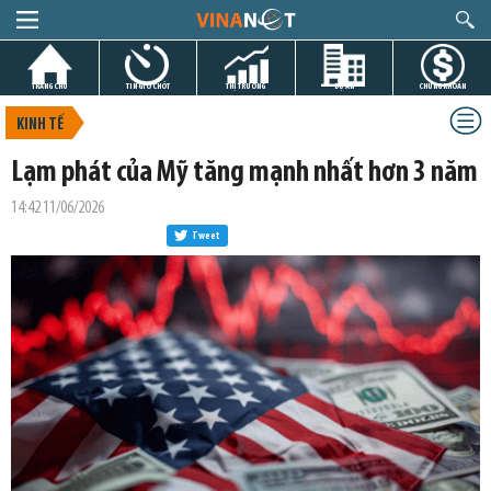
TRANG CHỦ
TIN GIỜ CHÓT
THỊ TRƯỜNG
DỰ ÁN
CHỨNG KHOÁN
KINH TẾ
Lạm phát của Mỹ tăng mạnh nhất hơn 3 năm
14:42 11/06/2026
Tweet