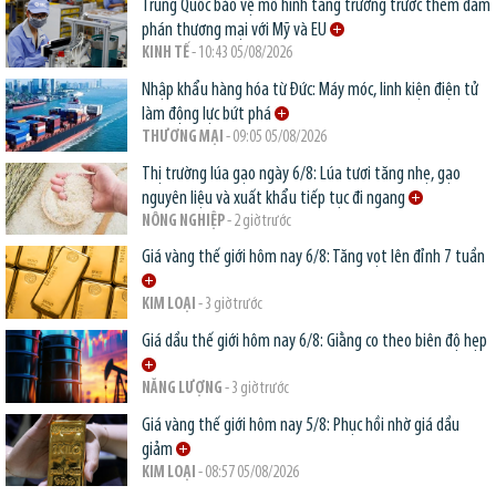
Trung Quốc bảo vệ mô hình tăng trưởng trước thềm đàm
phán thương mại với Mỹ và EU
KINH TẾ
- 10:43 05/08/2026
Nhập khẩu hàng hóa từ Đức: Máy móc, linh kiện điện tử
làm động lực bứt phá
THƯƠNG MẠI
- 09:05 05/08/2026
Thị trường lúa gạo ngày 6/8: Lúa tươi tăng nhẹ, gạo
nguyên liệu và xuất khẩu tiếp tục đi ngang
NÔNG NGHIỆP
- 2 giờ trước
Giá vàng thế giới hôm nay 6/8: Tăng vọt lên đỉnh 7 tuần
KIM LOẠI
- 3 giờ trước
Giá dầu thế giới hôm nay 6/8: Giằng co theo biên độ hẹp
NĂNG LƯỢNG
- 3 giờ trước
Giá vàng thế giới hôm nay 5/8: Phục hồi nhờ giá dầu
giảm
KIM LOẠI
- 08:57 05/08/2026