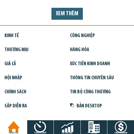
XEM THÊM
KINH TẾ
CÔNG NGHIỆP
THƯƠNG MẠI
HÀNG HÓA
GIÁ CẢ
XÚC TIẾN KINH DOANH
HỘI NHẬP
THÔNG TIN CHUYÊN SÂU
CHÍNH SÁCH
TIN BỘ CÔNG THƯƠNG
SẮP DIỄN RA
BẢN DESKTOP
TRANG CHỦ
TIN GIỜ CHÓT
THỊ TRƯỜNG
DỰ ÁN
CHỨNG KHOÁN