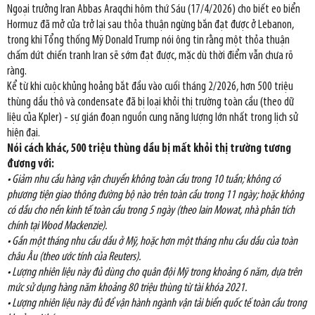
Ngoại trưởng Iran Abbas Araqchi hôm thứ Sáu (17/4/2026) cho biết eo biển
Hormuz đã mở cửa trở lại sau thỏa thuận ngừng bắn đạt được ở Lebanon,
trong khi Tổng thống Mỹ Donald Trump nói ông tin rằng một thỏa thuận
chấm dứt chiến tranh Iran sẽ sớm đạt được, mặc dù thời điểm vẫn chưa rõ
ràng.
Kể từ khi cuộc khủng hoảng bắt đầu vào cuối tháng 2/2026, hơn 500 triệu
thùng dầu thô và condensate đã bị loại khỏi thị trường toàn cầu (theo dữ
liệu của Kpler) - sự gián đoạn nguồn cung năng lượng lớn nhất trong lịch sử
hiện đại.
Nói cách khác, 500 triệu thùng dầu bị mất khỏi thị trường tương
đương với:
• Giảm nhu cầu hàng vận chuyển không toàn cầu trong 10 tuần; không có
phương tiện giao thông đường bộ nào trên toàn cầu trong 11 ngày; hoặc không
có dầu cho nền kinh tế toàn cầu trong 5 ngày (theo Iain Mowat, nhà phân tích
chính tại Wood Mackenzie).
• Gần một tháng nhu cầu dầu ở Mỹ, hoặc hơn một tháng nhu cầu dầu của toàn
châu Âu (theo ước tính của Reuters).
• Lượng nhiên liệu này đủ dùng cho quân đội Mỹ trong khoảng 6 năm, dựa trên
mức sử dụng hàng năm khoảng 80 triệu thùng từ tài khóa 2021.
• Lượng nhiên liệu này đủ để vận hành ngành vận tải biển quốc tế toàn cầu trong