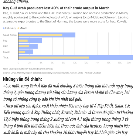
khoảng 4tháng.
Những vấn đề chính:
• Các nước vùng Vịnh Ả Rập đã mất khoảng 8 triệu thùng dầu thô mỗi ngày trong
tháng 3, gần tương đương với tổng sản lượng của Exxon Mobil và Chevron, hai
trong số những công ty dầu khí lớn nhất thế giới.
• Theo dữ liệu của Kpler, xuất khẩu nhiên liệu máy bay từ Ả Rập Xê Út, Qatar, Các
Tiểu vương quốc Ả Rập Thống nhất, Kuwait, Bahrain và Oman đã giảm từ khoảng
19,6 triệu thùng trong tháng 2 xuống chỉ còn 4,1 triệu thùng trong tháng 3 và
tháng 4 tính đến thời điểm hiện tại. Theo ước tính của Reuters, lượng nhiên liệu
xuất khẩu bị mất này đủ cho khoảng 20.000 chuyến bay khứ hồi giữa sân bay