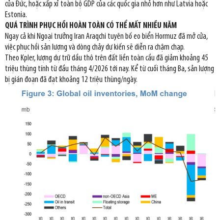
của Đức, hoặc xấp xỉ toàn bộ GDP của các quốc gia nhỏ hơn như Latvia hoặc
Estonia.
QUÁ TRÌNH PHỤC HỒI HOÀN TOÀN CÓ THỂ MẤT NHIỀU NĂM
Ngay cả khi Ngoại trưởng Iran Araqchi tuyên bố eo biển Hormuz đã mở cửa,
việc phục hồi sản lượng và dòng chảy dự kiến sẽ diễn ra chậm chạp.
Theo Kpler, lượng dự trữ dầu thô trên đất liền toàn cầu đã giảm khoảng 45
triệu thùng tính từ đầu tháng 4/2026 tới nay. Kể từ cuối tháng Ba, sản lượng
bị gián đoạn đã đạt khoảng 12 triệu thùng/ngày.