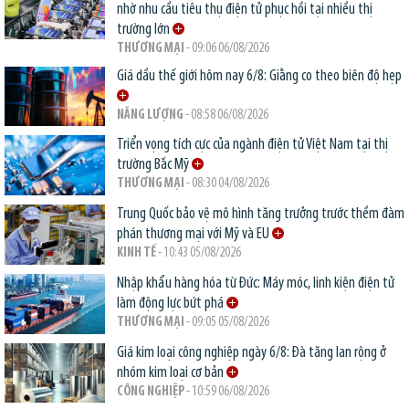
nhờ nhu cầu tiêu thụ điện tử phục hồi tại nhiều thị
trường lớn
THƯƠNG MẠI
- 09:06 06/08/2026
Giá dầu thế giới hôm nay 6/8: Giằng co theo biên độ hẹp
NĂNG LƯỢNG
- 08:58 06/08/2026
Triển vọng tích cực của ngành điện tử Việt Nam tại thị
trường Bắc Mỹ
THƯƠNG MẠI
- 08:30 04/08/2026
Trung Quốc bảo vệ mô hình tăng trưởng trước thềm đàm
phán thương mại với Mỹ và EU
KINH TẾ
- 10:43 05/08/2026
Nhập khẩu hàng hóa từ Đức: Máy móc, linh kiện điện tử
làm động lực bứt phá
THƯƠNG MẠI
- 09:05 05/08/2026
Giá kim loại công nghiệp ngày 6/8: Đà tăng lan rộng ở
nhóm kim loại cơ bản
CÔNG NGHIỆP
- 10:59 06/08/2026