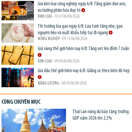
Giá kim loại công nghiệp ngày 6/8: Tăng giảm đan xen,
xu hướng phân hóa duy trì
KIM LOẠI
- 10:47 06/08/2026
Thị trường lúa gạo ngày 6/8: Lúa tươi tăng nhẹ, gạo
nguyên liệu và xuất khẩu tiếp tục đi ngang
NÔNG NGHIỆP
- 09:14 06/08/2026
Giá vàng thế giới hôm nay 6/8: Tăng vọt lên đỉnh 7 tuần
KIM LOẠI
- 09:06 06/08/2026
Giá dầu thế giới hôm nay 6/8: Giằng co theo biên độ hẹp
NĂNG LƯỢNG
- 08:58 06/08/2026
CÙNG CHUYÊN MỤC
Thái Lan nâng dự báo tăng trưởng
GDP năm 2026 lên 2,5%