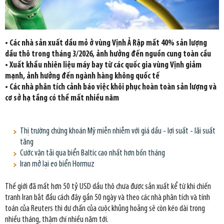
• Các nhà sản xuất dầu mỏ ở vùng Vịnh Ả Rập mất 40% sản lượng
dầu thô trong tháng 3/2026, ảnh hưởng đến nguồn cung toàn cầu
• Xuất khẩu nhiên liệu máy bay từ các quốc gia vùng Vịnh giảm
mạnh, ảnh hưởng đến ngành hàng không quốc tế
• Các nhà phân tích cảnh báo việc khôi phục hoàn toàn sản lượng và
cơ sở hạ tầng có thể mất nhiều năm
Thị trường chứng khoán Mỹ miễn nhiễm với giá dầu - lợi suất - lãi suất
tăng
Cước vận tải qua biển Baltic cao nhất hơn bốn tháng
Iran mở lại eo biển Hormuz
Thế giới đã mất hơn 50 tỷ USD dầu thô chưa được sản xuất kể từ khi chiến
tranh Iran bắt đầu cách đây gần 50 ngày và theo các nhà phân tích và tính
toán của Reuters thì dư chấn của cuộc khủng hoảng sẽ còn kéo dài trong
nhiều tháng, thậm chí nhiều năm tới.