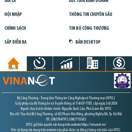
GIÁ CẢ
XÚC TIẾN KINH DOANH
HỘI NHẬP
THÔNG TIN CHUYÊN SÂU
CHÍNH SÁCH
TIN BỘ CÔNG THƯƠNG
SẮP DIỄN RA
BẢN DESKTOP
TRANG CHỦ
TIN GIỜ CHÓT
THỊ TRƯỜNG
DỰ ÁN
CHỨNG KHOÁN
Bộ Công Thương - Trung tâm Thông tin Công Nghiệp và Thương mại (VITIC)
Giấy phép của Bộ Thông tin và Truyền thông số 114/GP-TTĐT, cấp ngày 3/6/2024
Người chịu trách nhiệm chính: Nguyễn Quốc Lân, Phó Giám đốc VITIC
Địa chỉ: Tòa nhà Bộ Công Thương, số 655 Phạm Văn Đồng, phường Nghĩa Đô, Tp. Hà Nội
ĐT: (04)39341911; (04)37153632
VITIC giữ bản quyền nội dung trên website https://vinanet.vn/
Việc sử dụng nội dung trên website này phải được sự đồng ý bằng văn bản của VITIC.