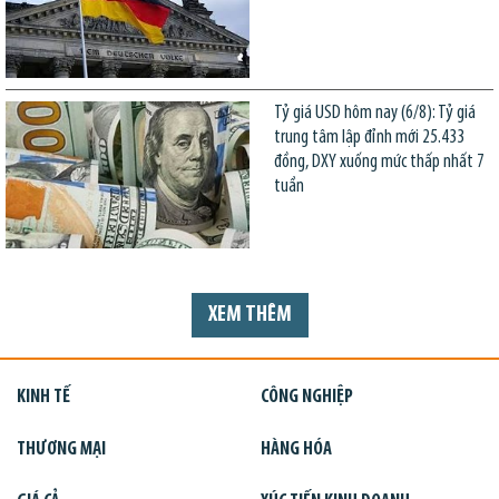
Tỷ giá USD hôm nay (6/8): Tỷ giá
trung tâm lập đỉnh mới 25.433
đồng, DXY xuống mức thấp nhất 7
tuần
XEM THÊM
KINH TẾ
CÔNG NGHIỆP
THƯƠNG MẠI
HÀNG HÓA