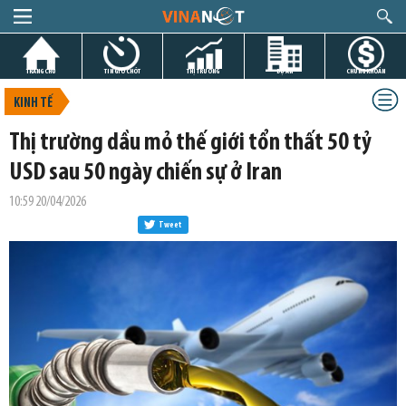
TRANG CHỦ
TIN GIỜ CHÓT
THỊ TRƯỜNG
DỰ ÁN
CHỨNG KHOÁN
KINH TẾ
Thị trường dầu mỏ thế giới tổn thất 50 tỷ
USD sau 50 ngày chiến sự ở Iran
10:59 20/04/2026
Tweet