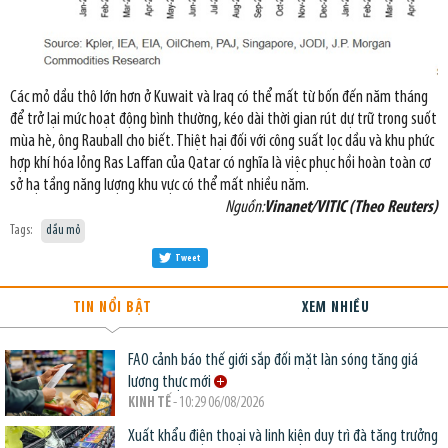
Các mỏ dầu thô lớn hơn ở Kuwait và Iraq có thể mất từ bốn đến năm tháng
để trở lại mức hoạt động bình thường, kéo dài thời gian rút dự trữ trong suốt
mùa hè, ông Rauball cho biết. Thiệt hại đối với công suất lọc dầu và khu phức
hợp khí hóa lỏng Ras Laffan của Qatar có nghĩa là việc phục hồi hoàn toàn cơ
sở hạ tầng năng lượng khu vực có thể mất nhiều năm.
Nguồn:
Vinanet/VITIC (Theo Reuters)
Tags:
dầu mỏ
Tweet
TIN NỔI BẬT
XEM NHIỀU
FAO cảnh báo thế giới sắp đối mặt làn sóng tăng giá
lương thực mới
KINH TẾ
- 10:29 06/08/2026
Xuất khẩu điện thoại và linh kiện duy trì đà tăng trưởng