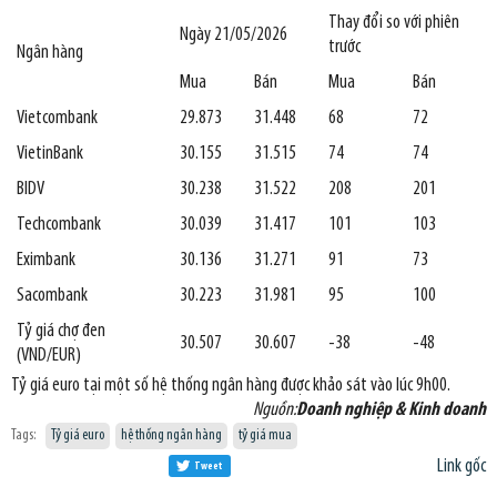
Thay đổi so với phiên
Ngày 21/05/2026
trước
Ngân hàng
Mua
Bán
Mua
Bán
Vietcombank
29.873
31.448
68
72
VietinBank
30.155
31.515
74
74
BIDV
30.238
31.522
208
201
Techcombank
30.039
31.417
101
103
Eximbank
30.136
31.271
91
73
Sacombank
30.223
31.981
95
100
Tỷ giá chợ đen
30.507
30.607
-38
-48
(VND/EUR)
Tỷ giá euro tại một số hệ thống ngân hàng được khảo sát vào lúc 9h00.
Nguồn:
Doanh nghiệp & Kinh doanh
Tags:
Tỷ giá euro
hệ thống ngân hàng
tỷ giá mua
Link gốc
Tweet