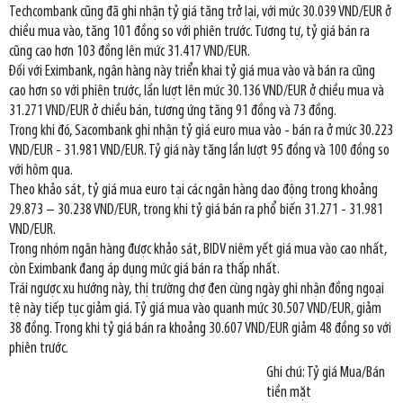
Techcombank cũng đã ghi nhận tỷ giá tăng trở lại, với mức 30.039 VND/EUR ở
chiều mua vào, tăng 101 đồng so với phiên trước. Tương tự, tỷ giá bán ra
cũng cao hơn 103 đồng lên mức 31.417 VND/EUR.
Đối với Eximbank, ngân hàng này triển khai tỷ giá mua vào và bán ra cũng
cao hơn so với phiên trước, lần lượt lên mức 30.136 VND/EUR ở chiều mua và
31.271 VND/EUR ở chiều bán, tương ứng tăng 91 đồng và 73 đồng.
Trong khi đó, Sacombank ghi nhận tỷ giá euro mua vào - bán ra ở mức 30.223
VND/EUR - 31.981 VND/EUR. Tỷ giá này tăng lần lượt 95 đồng và 100 đồng so
với hôm qua.
Theo khảo sát, tỷ giá mua euro tại các ngân hàng dao động trong khoảng
29.873 – 30.238 VND/EUR, trong khi tỷ giá bán ra phổ biến 31.271 - 31.981
VND/EUR.
Trong nhóm ngân hàng được khảo sát, BIDV niêm yết giá mua vào cao nhất,
còn Eximbank đang áp dụng mức giá bán ra thấp nhất.
Trái ngược xu hướng này, thị trường chợ đen cùng ngày ghi nhận đồng ngoại
tệ này tiếp tục giảm giá. Tỷ giá mua vào quanh mức 30.507 VND/EUR, giảm
38 đồng. Trong khi tỷ giá bán ra khoảng 30.607 VND/EUR giảm 48 đồng so với
phiên trước.
Ghi chú: Tỷ giá Mua/Bán
tiền mặt