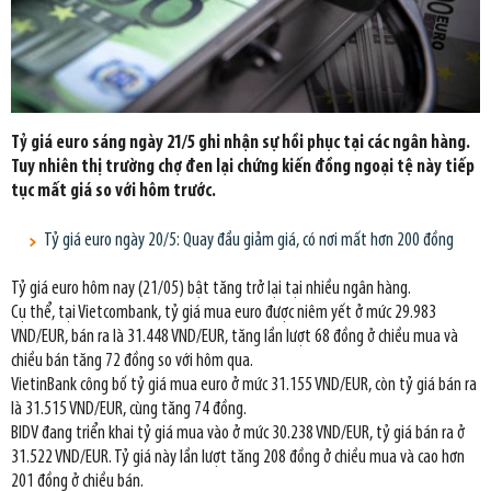
Tỷ giá euro sáng ngày 21/5 ghi nhận sự hồi phục tại các ngân hàng.
Tuy nhiên thị trường chợ đen lại chứng kiến đồng ngoại tệ này tiếp
tục mất giá so với hôm trước.
Tỷ giá euro ngày 20/5: Quay đầu giảm giá, có nơi mất hơn 200 đồng
Tỷ giá euro hôm nay (21/05) bật tăng trở lại tại nhiều ngân hàng.
Cụ thể, tại Vietcombank, tỷ giá mua euro được niêm yết ở mức 29.983
VND/EUR, bán ra là 31.448 VND/EUR, tăng lần lượt 68 đồng ở chiều mua và
chiều bán tăng 72 đồng so với hôm qua.
VietinBank công bố tỷ giá mua euro ở mức 31.155 VND/EUR, còn tỷ giá bán ra
là 31.515 VND/EUR, cùng tăng 74 đồng.
BIDV đang triển khai tỷ giá mua vào ở mức 30.238 VND/EUR, tỷ giá bán ra ở
31.522 VND/EUR. Tỷ giá này lần lượt tăng 208 đồng ở chiều mua và cao hơn
201 đồng ở chiều bán.