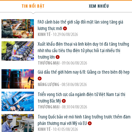
TIN NỔI BẬT
XEM NHIỀU
FAO cảnh báo thế giới sắp đối mặt làn sóng tăng giá
lương thực mới
KINH TẾ
- 10:29 06/08/2026
Xuất khẩu điện thoại và linh kiện duy trì đà tăng trưởng
nhờ nhu cầu tiêu thụ điện tử phục hồi tại nhiều thị
trường lớn
THƯƠNG MẠI
- 09:06 06/08/2026
Giá dầu thế giới hôm nay 6/8: Giằng co theo biên độ hẹp
NĂNG LƯỢNG
- 08:58 06/08/2026
Triển vọng tích cực của ngành điện tử Việt Nam tại thị
trường Bắc Mỹ
THƯƠNG MẠI
- 08:30 04/08/2026
Trung Quốc bảo vệ mô hình tăng trưởng trước thềm đàm
phán thương mại với Mỹ và EU
KINH TẾ
- 10:43 05/08/2026