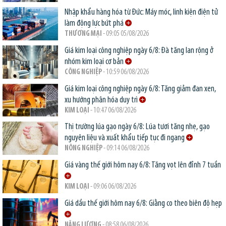
Nhập khẩu hàng hóa từ Đức: Máy móc, linh kiện điện tử
làm động lực bứt phá
THƯƠNG MẠI
- 09:05 05/08/2026
Giá kim loại công nghiệp ngày 6/8: Đà tăng lan rộng ở
nhóm kim loại cơ bản
CÔNG NGHIỆP
- 10:59 06/08/2026
Giá kim loại công nghiệp ngày 6/8: Tăng giảm đan xen,
xu hướng phân hóa duy trì
KIM LOẠI
- 10:47 06/08/2026
Thị trường lúa gạo ngày 6/8: Lúa tươi tăng nhẹ, gạo
nguyên liệu và xuất khẩu tiếp tục đi ngang
NÔNG NGHIỆP
- 09:14 06/08/2026
Giá vàng thế giới hôm nay 6/8: Tăng vọt lên đỉnh 7 tuần
KIM LOẠI
- 09:06 06/08/2026
Giá dầu thế giới hôm nay 6/8: Giằng co theo biên độ hẹp
NĂNG LƯỢNG
- 08:58 06/08/2026