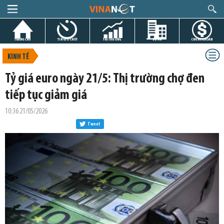
TRANG CHỦ
TIN GIỜ CHÓT
THỊ TRƯỜNG
DỰ ÁN
CHỨNG KHOÁN
KINH TẾ
Tỷ giá euro ngày 21/5: Thị trường chợ đen
tiếp tục giảm giá
10:36 21/05/2026
Tweet