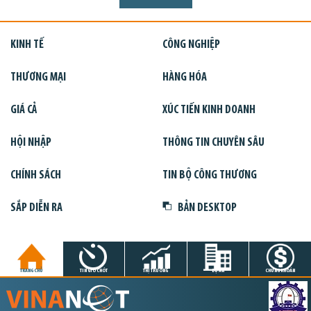
KINH TẾ
CÔNG NGHIỆP
THƯƠNG MẠI
HÀNG HÓA
GIÁ CẢ
XÚC TIẾN KINH DOANH
HỘI NHẬP
THÔNG TIN CHUYÊN SÂU
CHÍNH SÁCH
TIN BỘ CÔNG THƯƠNG
SẮP DIỄN RA
BẢN DESKTOP
TRANG CHỦ
TIN GIỜ CHÓT
THỊ TRƯỜNG
DỰ ÁN
CHỨNG KHOÁN