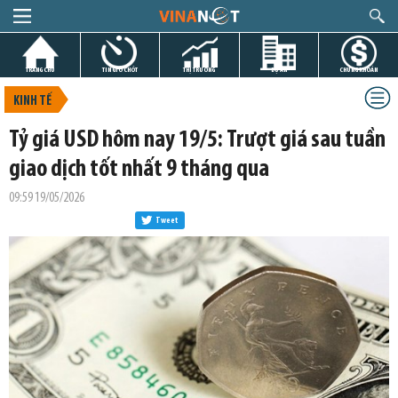
TRANG CHỦ
TIN GIỜ CHÓT
THỊ TRƯỜNG
DỰ ÁN
CHỨNG KHOÁN
KINH TẾ
Tỷ giá USD hôm nay 19/5: Trượt giá sau tuần
giao dịch tốt nhất 9 tháng qua
09:59 19/05/2026
Tweet