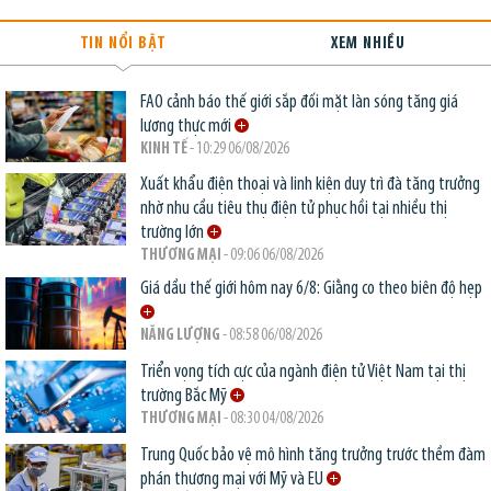
TIN NỔI BẬT
XEM NHIỀU
FAO cảnh báo thế giới sắp đối mặt làn sóng tăng giá
lương thực mới
KINH TẾ
- 10:29 06/08/2026
Xuất khẩu điện thoại và linh kiện duy trì đà tăng trưởng
nhờ nhu cầu tiêu thụ điện tử phục hồi tại nhiều thị
trường lớn
THƯƠNG MẠI
- 09:06 06/08/2026
Giá dầu thế giới hôm nay 6/8: Giằng co theo biên độ hẹp
NĂNG LƯỢNG
- 08:58 06/08/2026
Triển vọng tích cực của ngành điện tử Việt Nam tại thị
trường Bắc Mỹ
THƯƠNG MẠI
- 08:30 04/08/2026
Trung Quốc bảo vệ mô hình tăng trưởng trước thềm đàm
phán thương mại với Mỹ và EU