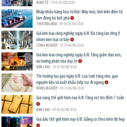
KINH TẾ
- 10:43 05/08/2026
Nhập khẩu hàng hóa từ Đức: Máy móc, linh kiện điện tử
làm động lực bứt phá
THƯƠNG MẠI
- 09:05 05/08/2026
Giá kim loại công nghiệp ngày 6/8: Đà tăng lan rộng ở
nhóm kim loại cơ bản
CÔNG NGHIỆP
- 10:59 06/08/2026
Giá kim loại công nghiệp ngày 6/8: Tăng giảm đan xen,
xu hướng phân hóa duy trì
KIM LOẠI
- 10:47 06/08/2026
Thị trường lúa gạo ngày 6/8: Lúa tươi tăng nhẹ, gạo
nguyên liệu và xuất khẩu tiếp tục đi ngang
NÔNG NGHIỆP
- 09:14 06/08/2026
Giá vàng thế giới hôm nay 6/8: Tăng vọt lên đỉnh 7 tuần
KIM LOẠI
- 09:06 06/08/2026
Giá dầu thế giới hôm nay 6/8: Giằng co theo biên độ hẹp