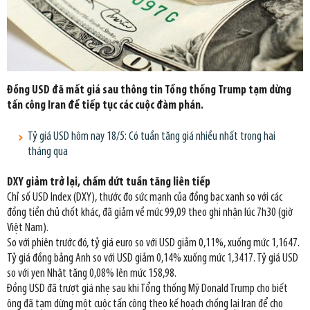
Đồng USD đã mất giá sau thông tin Tổng thống Trump tạm dừng
tấn công Iran để tiếp tục các cuộc đàm phán.
Tỷ giá USD hôm nay 18/5: Có tuần tăng giá nhiều nhất trong hai
tháng qua
DXY giảm trở lại, chấm dứt tuần tăng liên tiếp
Chỉ số USD Index (DXY), thước đo sức mạnh của đồng bạc xanh so với các
đồng tiền chủ chốt khác, đã giảm về mức 99,09 theo ghi nhận lúc 7h30 (giờ
Việt Nam).
So với phiên trước đó, tỷ giá euro so với USD giảm 0,11%, xuống mức 1,1647.
Tỷ giá đồng bảng Anh so với USD giảm 0,14% xuống mức 1,3417. Tỷ giá USD
so với yen Nhật tăng 0,08% lên mức 158,98.
Đồng USD đã trượt giá nhẹ sau khi Tổng thống Mỹ Donald Trump cho biết
ông đã tạm dừng một cuộc tấn công theo kế hoạch chống lại Iran để cho