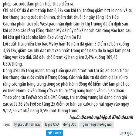
phép các cuộc đàm phán tiếp theo diễn ra.
Chỉ số DXY đã ở mức thấp hơn 0,3% sau khi thị trường giảm bớt lo ngại về sự
leo thang trong cuộc chiến Iran, chấm dứt chuỗi 5 ngày tăng liên tiếp.
Các nhà phân tích của Westpac nhận định tâm lý thị trường đã ổn định sau
khi có báo cáo rằng Tổng thống Mỹ đã hủy bỏ kế hoạch tấn công vào Iran sau
lời kêu gọi từ các nhà lãnh đạo vùng Vịnh Ba Tư.
Lợi suất trái phiếu kho bạc Mỹ kỳ hạn 10 năm đã giảm 3 điểm cơ bản xuống
4,591%, giảm sau khi đạt mức cao nhất trong một năm do lo ngại lạm phát
tăng vọt kéo dài. Giá dầu thô Brent kỳ hạn giảm 2,4% xuống 109,43
USD/thùng.
Đồng USD đã tăng mạnh trong tuần qua như một nơi trú ẩn an toàn từ sự
leo thang của cuộc chiến ở Trung Đông. Các nhà đầu tư đã định giá lại rủi ro
rằng các ngân hàng trung ương sẽ phải hành động để kiềm chế lạm phát do
eo biển Hormuz vẫn đóng cửa và thị trường năng lượng vẫn bị gián đoạn.
Theo công cụ FedWatch của CME Group, thị trường tương lai đang định giá
xác suất 36,2% Fed sẽ tăng 25 điểm cơ bản tại cuộc họp hai ngày vào ngày
9/12, so với khả năng 0,5% một tháng trước.
Nguồn:
Doanh nghiệp & Kinh doanh
Tags:
Tỷ giá USD hôm nay
tỷ giá USD
đồng USD
ngân hàng thương mại
Link gốc
Tweet