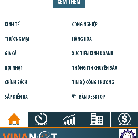
XEM THÊM
KINH TẾ
CÔNG NGHIỆP
THƯƠNG MẠI
HÀNG HÓA
GIÁ CẢ
XÚC TIẾN KINH DOANH
HỘI NHẬP
THÔNG TIN CHUYÊN SÂU
CHÍNH SÁCH
TIN BỘ CÔNG THƯƠNG
SẮP DIỄN RA
BẢN DESKTOP
TRANG CHỦ
TIN GIỜ CHÓT
THỊ TRƯỜNG
DỰ ÁN
CHỨNG KHOÁN