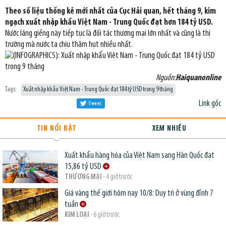
Theo số liệu thống kê mới nhất của Cục Hải quan, hết tháng 9, kim
ngạch xuất nhập khẩu Việt Nam - Trung Quốc đạt hơn 184 tỷ USD.
Nước láng giềng này tiếp tục là đối tác thương mại lớn nhất và cũng là thị
trường mà nước ta chịu thâm hụt nhiều nhất.
Nguồn:
Haiquanonline
Tags:
Xuất nhập khẩu Việt Nam - Trung Quốc đạt 184 tỷ USD trong 9 tháng
Link gốc
Tweet
TIN NỔI BẬT
XEM NHIỀU
Xuất khẩu hàng hóa của Việt Nam sang Hàn Quốc đạt
15,86 tỷ USD
THƯƠNG MẠI
- 4 giờ trước
Giá vàng thế giới hôm nay 10/8: Duy trì ở vùng đỉnh 7
tuần
KIM LOẠI
- 6 giờ trước