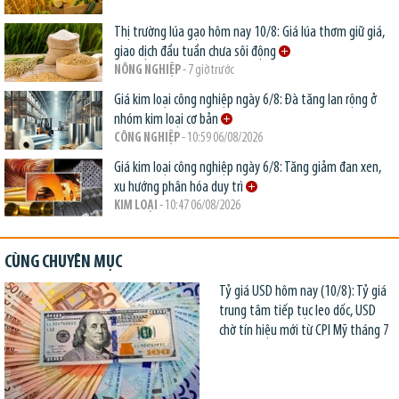
Thị trường lúa gạo hôm nay 10/8: Giá lúa thơm giữ giá,
giao dịch đầu tuần chưa sôi động
NÔNG NGHIỆP
- 7 giờ trước
Giá kim loại công nghiệp ngày 6/8: Đà tăng lan rộng ở
nhóm kim loại cơ bản
CÔNG NGHIỆP
- 10:59 06/08/2026
Giá kim loại công nghiệp ngày 6/8: Tăng giảm đan xen,
xu hướng phân hóa duy trì
KIM LOẠI
- 10:47 06/08/2026
CÙNG CHUYÊN MỤC
Tỷ giá USD hôm nay (10/8): Tỷ giá
trung tâm tiếp tục leo dốc, USD
chờ tín hiệu mới từ CPI Mỹ tháng 7