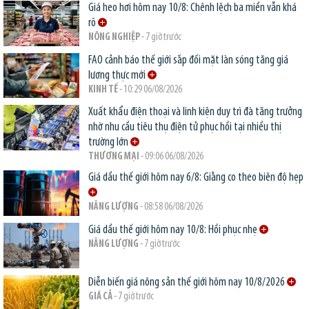
Giá heo hơi hôm nay 10/8: Chênh lệch ba miền vẫn khá
rõ
NÔNG NGHIỆP
- 7 giờ trước
FAO cảnh báo thế giới sắp đối mặt làn sóng tăng giá
lương thực mới
KINH TẾ
- 10:29 06/08/2026
Xuất khẩu điện thoại và linh kiện duy trì đà tăng trưởng
nhờ nhu cầu tiêu thụ điện tử phục hồi tại nhiều thị
trường lớn
THƯƠNG MẠI
- 09:06 06/08/2026
Giá dầu thế giới hôm nay 6/8: Giằng co theo biên độ hẹp
NĂNG LƯỢNG
- 08:58 06/08/2026
Giá dầu thế giới hôm nay 10/8: Hồi phục nhẹ
NĂNG LƯỢNG
- 7 giờ trước
Diễn biến giá nông sản thế giới hôm nay 10/8/2026
GIÁ CẢ
- 7 giờ trước