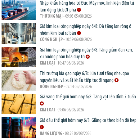
Nhập khẩu hàng hóa từ Đức: Máy móc, linh kiện điện tử
làm động lực bứt phá
THƯƠNG MẠI
- 09:05 05/08/2026
Giá kim loại công nghiệp ngày 6/8: Đà tăng lan rộng ở
nhóm kim loại cơ bản
CÔNG NGHIỆP
- 10:59 06/08/2026
Giá kim loại công nghiệp ngày 6/8: Tăng giảm đan xen,
xu hướng phân hóa duy trì
KIM LOẠI
- 10:47 06/08/2026
Thị trường lúa gạo ngày 6/8: Lúa tươi tăng nhẹ, gạo
nguyên liệu và xuất khẩu tiếp tục đi ngang
NÔNG NGHIỆP
- 09:14 06/08/2026
Giá vàng thế giới hôm nay 6/8: Tăng vọt lên đỉnh 7 tuần
KIM LOẠI
- 09:06 06/08/2026
Giá dầu thế giới hôm nay 6/8: Giằng co theo biên độ hẹp
NĂNG LƯỢNG
- 08:58 06/08/2026