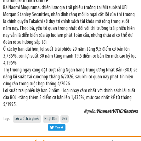
mở rộng kích thích kinh tế
Bà Naomi Muguruma, chiến lược gia trái phiếu trưởng tại Mitsubishi UFJ
Morgan Stanley Securities, nhận định rằng mối lo ngại cốt lõi của thị trường
là chính quyền Takaichi sẽ duy trì chính sách tài khóa mở rộng trong suốt
năm nay. Theo bà, yếu tố quan trọng nhất đối với thị trường trái phiếu hiện
nay vẫn là diễn biến của áp lực lạm phát toàn cầu, nhưng chưa ai có thể dự
đoán rõ xu hướng sắp tới.
Ở các kỳ hạn dài hơn, lợi suất trái phiếu 20 năm tăng 9,5 điểm cơ bản lên
3,735%, còn lợi suất 30 năm tăng mạnh 19,5 điểm cơ bản lên mức cao kỷ lục
4,195%.
Thị trường ngày càng đặt cược rằng Ngân hàng Trung ương Nhật Bản (BOJ) sẽ
nâng lãi suất tại cuộc họp tháng 6/2026, sau khi cơ quan này phát tín hiệu
cứng rắn trong cuộc họp tháng 4/2026.
Lợi suất trái phiếu kỳ hạn 2 năm - loại nhạy cảm nhất với chính sách lãi suất
của BOJ -tăng thêm 3 điểm cơ bản lên 1,435%, mức cao nhất kể từ tháng
5/1995.
Nguồn:
Vinanet/VITIC/Reuters
Tags:
Lợi suất trái phiếu
Nhật Bản
JGB
Tweet