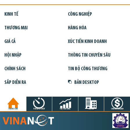
KINH TẾ
CÔNG NGHIỆP
THƯƠNG MẠI
HÀNG HÓA
GIÁ CẢ
XÚC TIẾN KINH DOANH
HỘI NHẬP
THÔNG TIN CHUYÊN SÂU
CHÍNH SÁCH
TIN BỘ CÔNG THƯƠNG
SẮP DIỄN RA
BẢN DESKTOP
TRANG CHỦ
TIN GIỜ CHÓT
THỊ TRƯỜNG
DỰ ÁN
CHỨNG KHOÁN