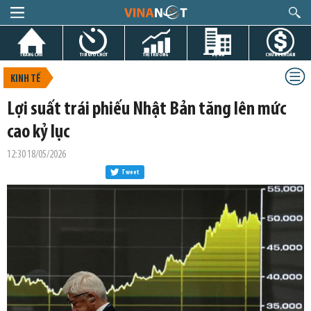
TRANG CHỦ
TIN GIỜ CHÓT
THỊ TRƯỜNG
DỰ ÁN
CHỨNG KHOÁN
KINH TẾ
Lợi suất trái phiếu Nhật Bản tăng lên mức
cao kỷ lục
12:30 18/05/2026
Tweet