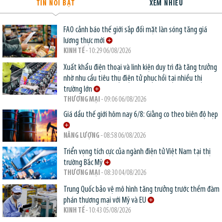
TIN NỔI BẬT
XEM NHIỀU
FAO cảnh báo thế giới sắp đối mặt làn sóng tăng giá
lương thực mới
KINH TẾ
- 10:29 06/08/2026
Xuất khẩu điện thoại và linh kiện duy trì đà tăng trưởng
nhờ nhu cầu tiêu thụ điện tử phục hồi tại nhiều thị
trường lớn
THƯƠNG MẠI
- 09:06 06/08/2026
Giá dầu thế giới hôm nay 6/8: Giằng co theo biên độ hẹp
NĂNG LƯỢNG
- 08:58 06/08/2026
Triển vọng tích cực của ngành điện tử Việt Nam tại thị
trường Bắc Mỹ
THƯƠNG MẠI
- 08:30 04/08/2026
Trung Quốc bảo vệ mô hình tăng trưởng trước thềm đàm
phán thương mại với Mỹ và EU
KINH TẾ
- 10:43 05/08/2026