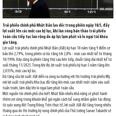
Trái phiếu chính phủ Nhật Bản lao dốc trong phiên ngày 18/5, đẩy
lợi suất lên các mức cao kỷ lục, khi làn sóng bán tháo trái phiếu
toàn cầu tiếp tục lan rộng do áp lực lạm phát và lo ngại tài khóa
gia tăng.
Lợi suất trái phiếu chính phủ Nhật Bản (JGB) kỳ hạn 10 năm tăng 9 điểm cơ
bản lên 2,79%, trong phiên có lúc tăng tới 2,8% - mức cao nhất kể từ tháng
10/1996. Đây cũng là phiên tăng thứ sáu liên tiếp, chuỗi tăng dài nhất kể từ
cuối tháng 11/2025. Trong khi đó, lợi suất trái phiếu kỳ hạn 5 năm tăng lên
2,035%, mức cao kỷ lục.
Đà tăng của lợi suất JGB diễn ra cùng xu hướng với thị trường trái phiếu Mỹ,
nơi lợi suất trái phiếu Kho bạc đã tăng lên mức cao nhất một năm vào cuối
tuần trước, làm dấy lên lo ngại lạm phát toàn cầu.
Một nguồn tin chính phủ cho biết Nhật Bản nhiều khả năng sẽ phát hành
thêm nợ công trong khuôn khổ gói ngân sách bổ sung nhằm giảm tác động
từ cuộc xung đột Trung Đông. Trên thực tế, lợi suất JGB đã tăng trong nhiều
tháng qua do thị trường kỳ vọng chính phủ của Thủ tướng Sanae Takaichi sẽ