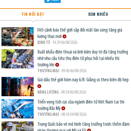
Tweet
TIN NỔI BẬT
XEM NHIỀU
FAO cảnh báo thế giới sắp đối mặt làn sóng tăng giá
lương thực mới
KINH TẾ
- 10:29 06/08/2026
Xuất khẩu điện thoại và linh kiện duy trì đà tăng trưởng
nhờ nhu cầu tiêu thụ điện tử phục hồi tại nhiều thị
trường lớn
THƯƠNG MẠI
- 09:06 06/08/2026
Giá dầu thế giới hôm nay 6/8: Giằng co theo biên độ hẹp
NĂNG LƯỢNG
- 08:58 06/08/2026
Triển vọng tích cực của ngành điện tử Việt Nam tại thị
trường Bắc Mỹ
THƯƠNG MẠI
- 08:30 04/08/2026
Trung Quốc bảo vệ mô hình tăng trưởng trước thềm đàm
phán thương mại với Mỹ và EU