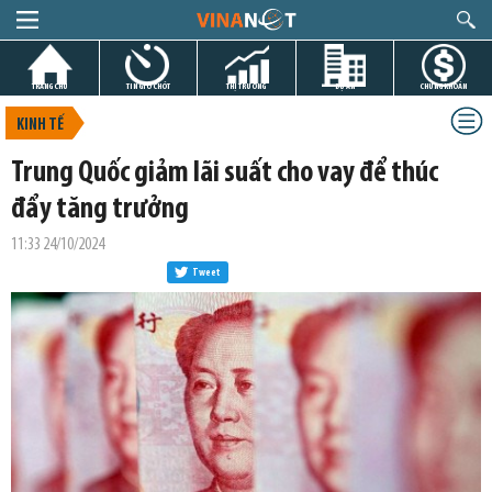
TRANG CHỦ
TIN GIỜ CHÓT
THỊ TRƯỜNG
DỰ ÁN
CHỨNG KHOÁN
KINH TẾ
Trung Quốc giảm lãi suất cho vay để thúc
đẩy tăng trưởng
11:33 24/10/2024
Tweet