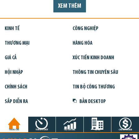
XEM THÊM
KINH TẾ
CÔNG NGHIỆP
THƯƠNG MẠI
HÀNG HÓA
GIÁ CẢ
XÚC TIẾN KINH DOANH
HỘI NHẬP
THÔNG TIN CHUYÊN SÂU
CHÍNH SÁCH
TIN BỘ CÔNG THƯƠNG
SẮP DIỄN RA
BẢN DESKTOP
TRANG CHỦ
TIN GIỜ CHÓT
THỊ TRƯỜNG
DỰ ÁN
CHỨNG KHOÁN