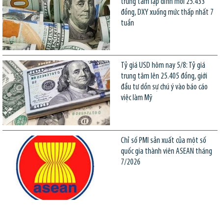
trung tâm lập đỉnh mới 25.433
đồng, DXY xuống mức thấp nhất 7
tuần
Tỷ giá USD hôm nay 5/8: Tỷ giá
trung tâm lên 25.405 đồng, giới
đầu tư dồn sự chú ý vào báo cáo
việc làm Mỹ
Chỉ số PMI sản xuất của một số
quốc gia thành viên ASEAN tháng
7/2026