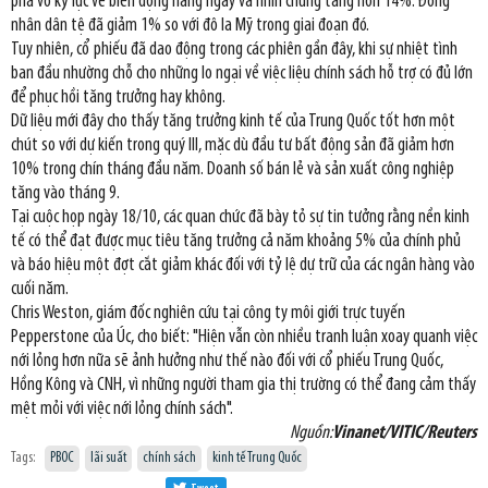
phá vỡ kỷ lục về biến động hàng ngày và nhìn chung tăng hơn 14%. Đồng
nhân dân tệ đã giảm 1% so với đô la Mỹ trong giai đoạn đó.
Tuy nhiên, cổ phiếu đã dao động trong các phiên gần đây, khi sự nhiệt tình
ban đầu nhường chỗ cho những lo ngại về việc liệu chính sách hỗ trợ có đủ lớn
để phục hồi tăng trưởng hay không.
Dữ liệu mới đây cho thấy tăng trưởng kinh tế của Trung Quốc tốt hơn một
chút so với dự kiến trong quý III, mặc dù đầu tư bất động sản đã giảm hơn
10% trong chín tháng đầu năm. Doanh số bán lẻ và sản xuất công nghiệp
tăng vào tháng 9.
Tại cuộc họp ngày 18/10, các quan chức đã bày tỏ sự tin tưởng rằng nền kinh
tế có thể đạt được mục tiêu tăng trưởng cả năm khoảng 5% của chính phủ
và báo hiệu một đợt cắt giảm khác đối với tỷ lệ dự trữ của các ngân hàng vào
cuối năm.
Chris Weston, giám đốc nghiên cứu tại công ty môi giới trực tuyến
Pepperstone của Úc, cho biết: "Hiện vẫn còn nhiều tranh luận xoay quanh việc
nới lỏng hơn nữa sẽ ảnh hưởng như thế nào đối với cổ phiếu Trung Quốc,
Hồng Kông và CNH, vì những người tham gia thị trường có thể đang cảm thấy
mệt mỏi với việc nới lỏng chính sách".
Nguồn:
Vinanet/VITIC/Reuters
Tags:
PBOC
lãi suất
chính sách
kinh tế Trung Quốc