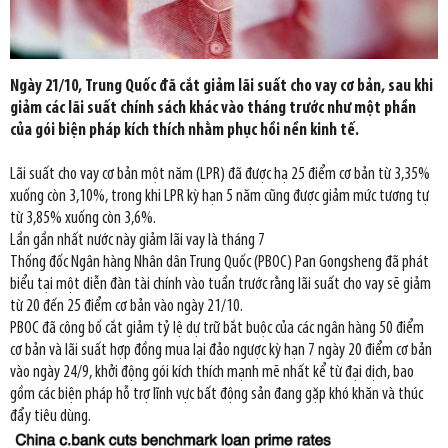
Ngày 21/10, Trung Quốc đã cắt giảm lãi suất cho vay cơ bản, sau khi
giảm các lãi suất chính sách khác vào tháng trước như một phần
của gói biện pháp kích thích nhằm phục hồi nền kinh tế.
Lãi suất cho vay cơ bản một năm (LPR) đã được hạ 25 điểm cơ bản từ 3,35%
xuống còn 3,10%, trong khi LPR kỳ hạn 5 năm cũng được giảm mức tương tự
từ 3,85% xuống còn 3,6%.
Lần gần nhất nước này giảm lãi vay là tháng 7
Thống đốc Ngân hàng Nhân dân Trung Quốc (PBOC) Pan Gongsheng đã phát
biểu tại một diễn đàn tài chính vào tuần trước rằng lãi suất cho vay sẽ giảm
từ 20 đến 25 điểm cơ bản vào ngày 21/10.
PBOC đã công bố cắt giảm tỷ lệ dự trữ bắt buộc của các ngân hàng 50 điểm
cơ bản và lãi suất hợp đồng mua lại đảo ngược kỳ hạn 7 ngày 20 điểm cơ bản
vào ngày 24/9, khởi động gói kích thích mạnh mẽ nhất kể từ đại dịch, bao
gồm các biện pháp hỗ trợ lĩnh vực bất động sản đang gặp khó khăn và thúc
đẩy tiêu dùng.