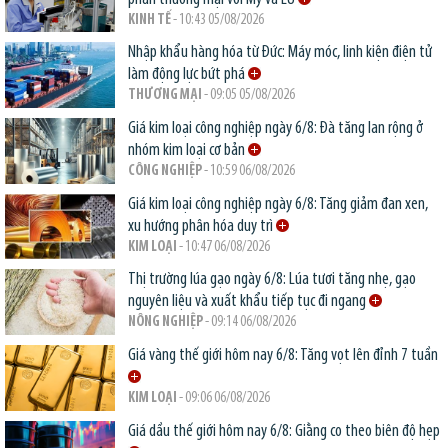
KINH TẾ
- 10:43 05/08/2026
Nhập khẩu hàng hóa từ Đức: Máy móc, linh kiện điện tử
làm động lực bứt phá
THƯƠNG MẠI
- 09:05 05/08/2026
Giá kim loại công nghiệp ngày 6/8: Đà tăng lan rộng ở
nhóm kim loại cơ bản
CÔNG NGHIỆP
- 10:59 06/08/2026
Giá kim loại công nghiệp ngày 6/8: Tăng giảm đan xen,
xu hướng phân hóa duy trì
KIM LOẠI
- 10:47 06/08/2026
Thị trường lúa gạo ngày 6/8: Lúa tươi tăng nhẹ, gạo
nguyên liệu và xuất khẩu tiếp tục đi ngang
NÔNG NGHIỆP
- 09:14 06/08/2026
Giá vàng thế giới hôm nay 6/8: Tăng vọt lên đỉnh 7 tuần
KIM LOẠI
- 09:06 06/08/2026
Giá dầu thế giới hôm nay 6/8: Giằng co theo biên độ hẹp