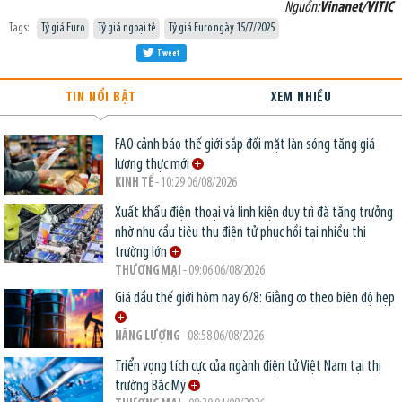
Nguồn:
Vinanet/VITIC
Tags:
Tỷ giá Euro
Tỷ giá ngoại tệ
Tỷ giá Euro ngày 15/7/2025
Tweet
TIN NỔI BẬT
XEM NHIỀU
FAO cảnh báo thế giới sắp đối mặt làn sóng tăng giá
lương thực mới
KINH TẾ
- 10:29 06/08/2026
Xuất khẩu điện thoại và linh kiện duy trì đà tăng trưởng
nhờ nhu cầu tiêu thụ điện tử phục hồi tại nhiều thị
trường lớn
THƯƠNG MẠI
- 09:06 06/08/2026
Giá dầu thế giới hôm nay 6/8: Giằng co theo biên độ hẹp
NĂNG LƯỢNG
- 08:58 06/08/2026
Triển vọng tích cực của ngành điện tử Việt Nam tại thị
trường Bắc Mỹ