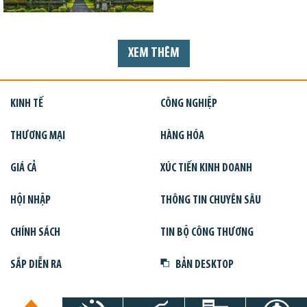
XEM THÊM
KINH TẾ
CÔNG NGHIỆP
THƯƠNG MẠI
HÀNG HÓA
GIÁ CẢ
XÚC TIẾN KINH DOANH
HỘI NHẬP
THÔNG TIN CHUYÊN SÂU
CHÍNH SÁCH
TIN BỘ CÔNG THƯƠNG
SẮP DIỄN RA
BẢN DESKTOP