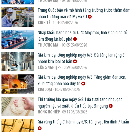
THƯƠNG MẠI
- 08:30 04/08/2026
Trung Quốc bảo vệ mô hình tăng trưởng trước thềm đàm
phán thương mại với Mỹ và EU
KINH TẾ
- 10:43 05/08/2026
Nhập khẩu hàng hóa từ Đức: Máy móc, linh kiện điện tử
làm động lực bứt phá
THƯƠNG MẠI
- 09:05 05/08/2026
Giá kim loại công nghiệp ngày 6/8: Đà tăng lan rộng ở
nhóm kim loại cơ bản
CÔNG NGHIỆP
- 10:59 06/08/2026
Giá kim loại công nghiệp ngày 6/8: Tăng giảm đan xen,
xu hướng phân hóa duy trì
KIM LOẠI
- 10:47 06/08/2026
Thị trường lúa gạo ngày 6/8: Lúa tươi tăng nhẹ, gạo
nguyên liệu và xuất khẩu tiếp tục đi ngang
NÔNG NGHIỆP
- 09:14 06/08/2026
Giá vàng thế giới hôm nay 6/8: Tăng vọt lên đỉnh 7 tuần