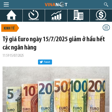
TRANG CHỦ
TIN GIỜ CHÓT
THỊ TRƯỜNG
DỰ ÁN
CHỨNG KHOÁN
KINH TẾ
Tỷ giá Euro ngày 15/7/2025 giảm ở hầu hết
các ngân hàng
11:59 15/07/2025
Tweet