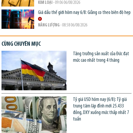
KIM LOẠI
- 09:06 06/08/2026
Giá dầu thế giới hôm nay 6/8: Giằng co theo biên độ hẹp
NĂNG LƯỢNG
- 08:58 06/08/2026
CÙNG CHUYÊN MỤC
Tăng trưởng sản xuất của Đức đạt
mức cao nhất trong 4 tháng
Tỷ giá USD hôm nay (6/8): Tỷ giá
trung tâm lập đỉnh mới 25.433
đồng, DXY xuống mức thấp nhất 7
tuần