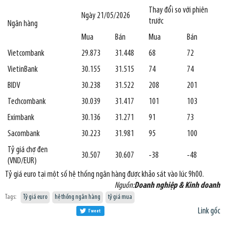
Thay đổi so với phiên
Ngày 21/05/2026
trước
Ngân hàng
Mua
Bán
Mua
Bán
Vietcombank
29.873
31.448
68
72
VietinBank
30.155
31.515
74
74
BIDV
30.238
31.522
208
201
Techcombank
30.039
31.417
101
103
Eximbank
30.136
31.271
91
73
Sacombank
30.223
31.981
95
100
Tỷ giá chợ đen
30.507
30.607
-38
-48
(VND/EUR)
Tỷ giá euro tại một số hệ thống ngân hàng được khảo sát vào lúc 9h00.
Nguồn:
Doanh nghiệp & Kinh doanh
Tags:
Tỷ giá euro
hệ thống ngân hàng
tỷ giá mua
Link gốc
Tweet