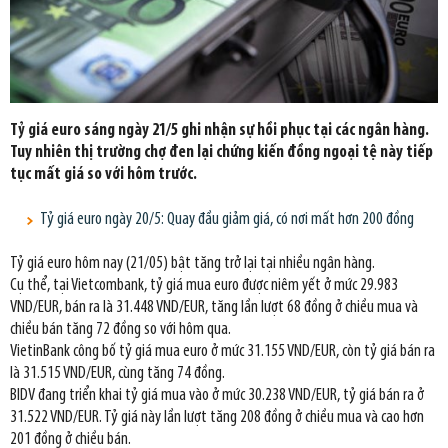
Tỷ giá euro sáng ngày 21/5 ghi nhận sự hồi phục tại các ngân hàng.
Tuy nhiên thị trường chợ đen lại chứng kiến đồng ngoại tệ này tiếp
tục mất giá so với hôm trước.
Tỷ giá euro ngày 20/5: Quay đầu giảm giá, có nơi mất hơn 200 đồng
Tỷ giá euro hôm nay (21/05) bật tăng trở lại tại nhiều ngân hàng.
Cụ thể, tại Vietcombank, tỷ giá mua euro được niêm yết ở mức 29.983
VND/EUR, bán ra là 31.448 VND/EUR, tăng lần lượt 68 đồng ở chiều mua và
chiều bán tăng 72 đồng so với hôm qua.
VietinBank công bố tỷ giá mua euro ở mức 31.155 VND/EUR, còn tỷ giá bán ra
là 31.515 VND/EUR, cùng tăng 74 đồng.
BIDV đang triển khai tỷ giá mua vào ở mức 30.238 VND/EUR, tỷ giá bán ra ở
31.522 VND/EUR. Tỷ giá này lần lượt tăng 208 đồng ở chiều mua và cao hơn
201 đồng ở chiều bán.