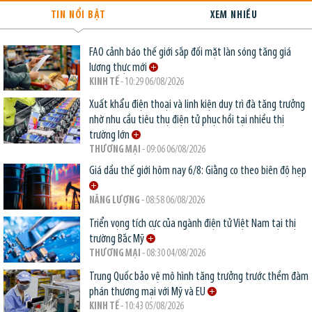
TIN NỔI BẬT
XEM NHIỀU
FAO cảnh báo thế giới sắp đối mặt làn sóng tăng giá
lương thực mới
KINH TẾ
- 10:29 06/08/2026
Xuất khẩu điện thoại và linh kiện duy trì đà tăng trưởng
nhờ nhu cầu tiêu thụ điện tử phục hồi tại nhiều thị
trường lớn
THƯƠNG MẠI
- 09:06 06/08/2026
Giá dầu thế giới hôm nay 6/8: Giằng co theo biên độ hẹp
NĂNG LƯỢNG
- 08:58 06/08/2026
Triển vọng tích cực của ngành điện tử Việt Nam tại thị
trường Bắc Mỹ
THƯƠNG MẠI
- 08:30 04/08/2026
Trung Quốc bảo vệ mô hình tăng trưởng trước thềm đàm
phán thương mại với Mỹ và EU
KINH TẾ
- 10:43 05/08/2026