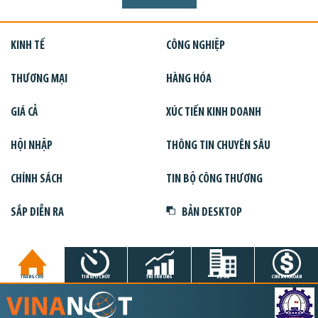
KINH TẾ
CÔNG NGHIỆP
THƯƠNG MẠI
HÀNG HÓA
GIÁ CẢ
XÚC TIẾN KINH DOANH
HỘI NHẬP
THÔNG TIN CHUYÊN SÂU
CHÍNH SÁCH
TIN BỘ CÔNG THƯƠNG
SẮP DIỄN RA
BẢN DESKTOP
TRANG CHỦ
TIN GIỜ CHÓT
THỊ TRƯỜNG
DỰ ÁN
CHỨNG KHOÁN