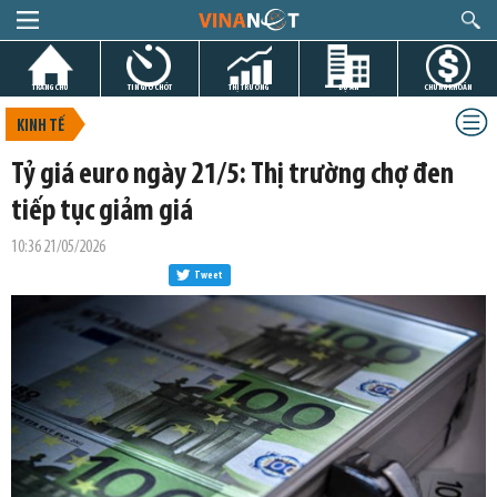
TRANG CHỦ
TIN GIỜ CHÓT
THỊ TRƯỜNG
DỰ ÁN
CHỨNG KHOÁN
KINH TẾ
Tỷ giá euro ngày 21/5: Thị trường chợ đen
tiếp tục giảm giá
10:36 21/05/2026
Tweet