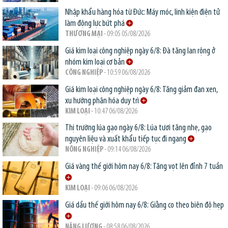
Nhập khẩu hàng hóa từ Đức: Máy móc, linh kiện điện tử
làm động lực bứt phá
THƯƠNG MẠI
- 09:05 05/08/2026
Giá kim loại công nghiệp ngày 6/8: Đà tăng lan rộng ở
nhóm kim loại cơ bản
CÔNG NGHIỆP
- 10:59 06/08/2026
Giá kim loại công nghiệp ngày 6/8: Tăng giảm đan xen,
xu hướng phân hóa duy trì
KIM LOẠI
- 10:47 06/08/2026
Thị trường lúa gạo ngày 6/8: Lúa tươi tăng nhẹ, gạo
nguyên liệu và xuất khẩu tiếp tục đi ngang
NÔNG NGHIỆP
- 09:14 06/08/2026
Giá vàng thế giới hôm nay 6/8: Tăng vọt lên đỉnh 7 tuần
KIM LOẠI
- 09:06 06/08/2026
Giá dầu thế giới hôm nay 6/8: Giằng co theo biên độ hẹp
NĂNG LƯỢNG
- 08:58 06/08/2026