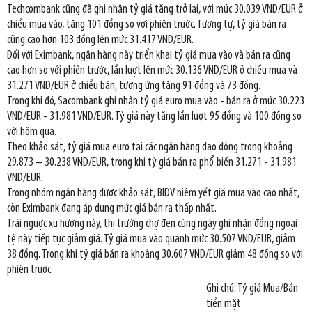
Techcombank cũng đã ghi nhận tỷ giá tăng trở lại, với mức 30.039 VND/EUR ở
chiều mua vào, tăng 101 đồng so với phiên trước. Tương tự, tỷ giá bán ra
cũng cao hơn 103 đồng lên mức 31.417 VND/EUR.
Đối với Eximbank, ngân hàng này triển khai tỷ giá mua vào và bán ra cũng
cao hơn so với phiên trước, lần lượt lên mức 30.136 VND/EUR ở chiều mua và
31.271 VND/EUR ở chiều bán, tương ứng tăng 91 đồng và 73 đồng.
Trong khi đó, Sacombank ghi nhận tỷ giá euro mua vào - bán ra ở mức 30.223
VND/EUR - 31.981 VND/EUR. Tỷ giá này tăng lần lượt 95 đồng và 100 đồng so
với hôm qua.
Theo khảo sát, tỷ giá mua euro tại các ngân hàng dao động trong khoảng
29.873 – 30.238 VND/EUR, trong khi tỷ giá bán ra phổ biến 31.271 - 31.981
VND/EUR.
Trong nhóm ngân hàng được khảo sát, BIDV niêm yết giá mua vào cao nhất,
còn Eximbank đang áp dụng mức giá bán ra thấp nhất.
Trái ngược xu hướng này, thị trường chợ đen cùng ngày ghi nhận đồng ngoại
tệ này tiếp tục giảm giá. Tỷ giá mua vào quanh mức 30.507 VND/EUR, giảm
38 đồng. Trong khi tỷ giá bán ra khoảng 30.607 VND/EUR giảm 48 đồng so với
phiên trước.
Ghi chú: Tỷ giá Mua/Bán
tiền mặt