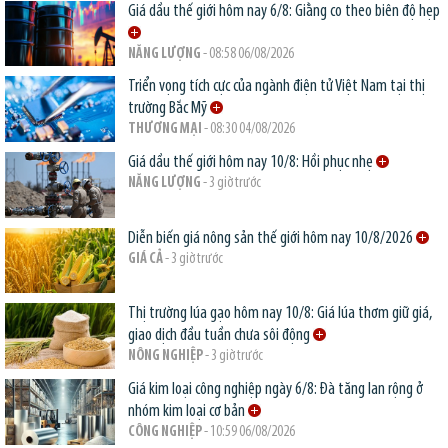
Giá dầu thế giới hôm nay 6/8: Giằng co theo biên độ hẹp
NĂNG LƯỢNG
- 08:58 06/08/2026
Triển vọng tích cực của ngành điện tử Việt Nam tại thị
trường Bắc Mỹ
THƯƠNG MẠI
- 08:30 04/08/2026
Giá dầu thế giới hôm nay 10/8: Hồi phục nhẹ
NĂNG LƯỢNG
- 3 giờ trước
Diễn biến giá nông sản thế giới hôm nay 10/8/2026
GIÁ CẢ
- 3 giờ trước
Thị trường lúa gạo hôm nay 10/8: Giá lúa thơm giữ giá,
giao dịch đầu tuần chưa sôi động
NÔNG NGHIỆP
- 3 giờ trước
Giá kim loại công nghiệp ngày 6/8: Đà tăng lan rộng ở
nhóm kim loại cơ bản
CÔNG NGHIỆP
- 10:59 06/08/2026