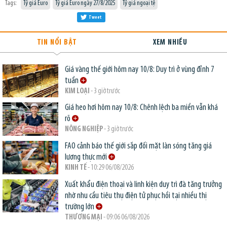
Tags:
Tỷ giá Euro
Tỷ giá Euro ngày 27/8/2025
Tỷ giá ngoại tệ
Tweet
TIN NỔI BẬT
XEM NHIỀU
Giá vàng thế giới hôm nay 10/8: Duy trì ở vùng đỉnh 7
tuần
KIM LOẠI
- 3 giờ trước
Giá heo hơi hôm nay 10/8: Chênh lệch ba miền vẫn khá
rõ
NÔNG NGHIỆP
- 3 giờ trước
FAO cảnh báo thế giới sắp đối mặt làn sóng tăng giá
lương thực mới
KINH TẾ
- 10:29 06/08/2026
Xuất khẩu điện thoại và linh kiện duy trì đà tăng trưởng
nhờ nhu cầu tiêu thụ điện tử phục hồi tại nhiều thị
trường lớn
THƯƠNG MẠI
- 09:06 06/08/2026