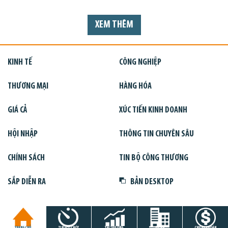
XEM THÊM
KINH TẾ
CÔNG NGHIỆP
THƯƠNG MẠI
HÀNG HÓA
GIÁ CẢ
XÚC TIẾN KINH DOANH
HỘI NHẬP
THÔNG TIN CHUYÊN SÂU
CHÍNH SÁCH
TIN BỘ CÔNG THƯƠNG
SẮP DIỄN RA
BẢN DESKTOP
TRANG CHỦ
TIN GIỜ CHÓT
THỊ TRƯỜNG
DỰ ÁN
CHỨNG KHOÁN