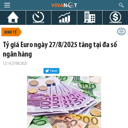
TRANG CHỦ
TIN GIỜ CHÓT
THỊ TRƯỜNG
DỰ ÁN
CHỨNG KHOÁN
KINH TẾ
Tỷ giá Euro ngày 27/8/2025 tăng tại đa số
ngân hàng
12:14 27/08/2025
Tweet