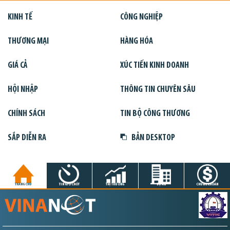
KINH TẾ
CÔNG NGHIỆP
THƯƠNG MẠI
HÀNG HÓA
GIÁ CẢ
XÚC TIẾN KINH DOANH
HỘI NHẬP
THÔNG TIN CHUYÊN SÂU
CHÍNH SÁCH
TIN BỘ CÔNG THƯƠNG
SẮP DIỄN RA
BẢN DESKTOP
TRANG CHỦ
TIN GIỜ CHÓT
THỊ TRƯỜNG
DỰ ÁN
CHỨNG KHOÁN