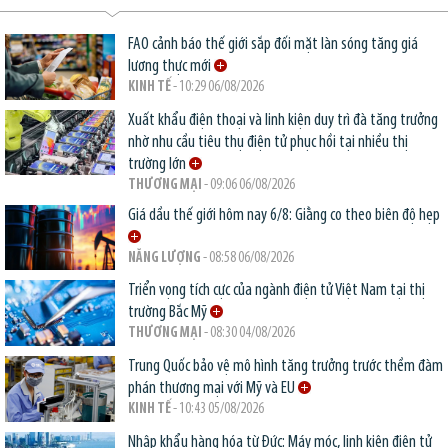
FAO cảnh báo thế giới sắp đối mặt làn sóng tăng giá
lương thực mới
KINH TẾ
- 10:29 06/08/2026
Xuất khẩu điện thoại và linh kiện duy trì đà tăng trưởng
nhờ nhu cầu tiêu thụ điện tử phục hồi tại nhiều thị
trường lớn
THƯƠNG MẠI
- 09:06 06/08/2026
Giá dầu thế giới hôm nay 6/8: Giằng co theo biên độ hẹp
NĂNG LƯỢNG
- 08:58 06/08/2026
Triển vọng tích cực của ngành điện tử Việt Nam tại thị
trường Bắc Mỹ
THƯƠNG MẠI
- 08:30 04/08/2026
Trung Quốc bảo vệ mô hình tăng trưởng trước thềm đàm
phán thương mại với Mỹ và EU
KINH TẾ
- 10:43 05/08/2026
Nhập khẩu hàng hóa từ Đức: Máy móc, linh kiện điện tử