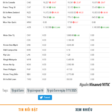
Nguồn:
Vinanet/VITIC
Tags:
Tỷ giá Euro
Tỷ giá ngoại tệ
Tỷ giá Euro ngày 7/11/2025
Tweet
TIN NỔI BẬT
XEM NHIỀU