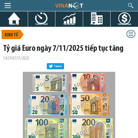
TRANG CHỦ
TIN GIỜ CHÓT
THỊ TRƯỜNG
DỰ ÁN
CHỨNG KHOÁN
KINH TẾ
Tỷ giá Euro ngày 7/11/2025 tiếp tục tăng
14:59 07/11/2025
Tweet