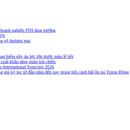
 doanh nghiệp FDI tăng trưởng
,5%
ng vệ thương mại
n hiếm gây áp lực lớn trước mùa lễ hội
 xuất khẩu tăng giảm trái chiều
m International Sourcing 2026
g giá kỷ lục từ đầu năm đến nay trong bối cảnh bất ổn tại Trung Đông