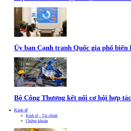
Ủy ban Cạnh tranh Quốc gia phổ biến L
Bộ Công Thương kết nối cơ hội hợp tác
Kinh tế
Kinh tế - Tài chính
Chứng khoán