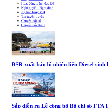
Hoạt động Lãnh đạo Bộ
Nghị quyết - Nghị định
Tự hào hàng Việt
Tin tuyên truyền
Chuyển đổi số
Chuyển đổi Xanh
BSR xuất bán lô nhiên liệu Diesel sinh
Sắp diễn ra Lễ công bố Bộ chỉ số FTA