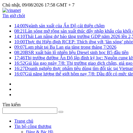
Chủ nhật, 09/08/2026 17:58 GMT + 7
Tin giờ chót
14:00
Ngành sản xuất của Ấn Độ cải thiện chậm
08:21
Làn sóng mở rộng sản xuất thúc đẩy nhập khẩu của khối
14:10
Thái Lan nâng dự báo tăng trưởng GDP năm 2026 lên 2
10:00
Thực thi Hiệp định RCEP: Thích ứng với ‘làn sóng’ phò
09:07
Lạm phát tại Ba Lan gia tăng trong tháng 7/2026
08:20
BSR xuất bán lô nhiên liệu Diesel sinh học B5 đầu tiên
17:46
Thị trường đường Ấn Độ lập đỉnh kỷ lục: Nguồn cung kha
16:52
Giá lúa gạo ngày 7/8: Thị trường giao dịch chậm, giá gạo
16:27
Doanh nghiệp thực phẩm tiêu dùng tìm đối tác tại Vietna
16:07
Giá năng lượng thế giới hôm nay 7/8: Dầu đốt có mức tăn
Tìm kiếm
Trang chủ
Tin bộ công thương
Đảng & Bác Hồ