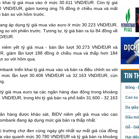
n khai tỷ giá mua vào ở mức 30.411 VND/EUR. Còn tỷ giá
30 VND/EUR, giảm tương ứng 76 đồng ở chiều mua và mất
 bán so với hôm trước.
ang áp dụng tỷ giá mua vào euro ở mức 30.223 VND/EUR,
g so với phiên trước. Tương tự, tỷ giá bán ra lùi 84 đồng về
D/EUR.
 niêm yết tỷ giá mua - bán lần lượt 30.273 VND/EUR và
R, giảm lần lượt 188 đồng ở chiều mua và thấp hơn 184
án so với hôm qua.
bank triển khai tỷ giá mua vào và bán ra điều chỉnh so với
TIN T
về mức lần lượt 30.408 VND/EUR và 32.163 VND/EUR, cùn
ng.
Bông - 
 tỷ giá mua euro tại các ngân hàng dao động trong khoảng
 VND/EUR, trong khi tỷ giá bán ra phổ biến 31.600 - 32.163
Cao su
Da giày
ân hàng được khảo sát, BIDV niêm yết giá mua vào cao
Dầu mỏ 
combank đang áp dụng mức giá bán ra thấp nhất.
Gỗ - Gi
thị trường chợ đen cùng ngày ghi nhất sự mất giá của đồng
ua vào quanh mức 30.780 VND/EUR và tỷ giá bán ra khoảng
Hạt điề