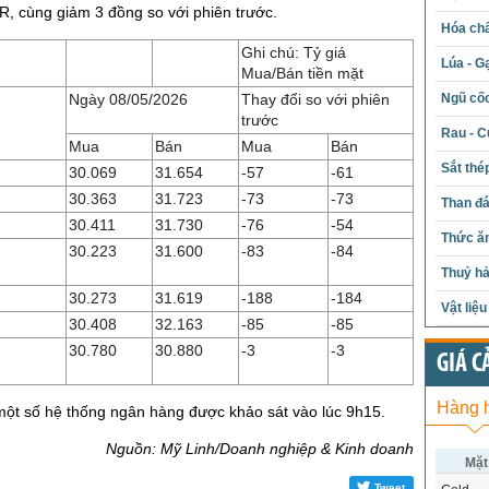
, cùng giảm 3 đồng so với phiên trước.
Hóa chấ
Ghi chú: Tỷ giá
Lúa - G
Mua/Bán tiền mặt
Ngày 08/05/2026
Thay đổi so với phiên
Ngũ cố
trước
Rau - C
Mua
Bán
Mua
Bán
Sắt thé
30.069
31.654
-57
-61
30.363
31.723
-73
-73
Than đ
30.411
31.730
-76
-54
Thức ăn
30.223
31.600
-83
-84
Thuỷ hả
30.273
31.619
-188
-184
Vật liệ
30.408
32.163
-85
-85
30.780
30.880
-3
-3
GIÁ C
Hàng 
 một số hệ thống ngân hàng được khảo sát vào lúc 9h15.
Nguồn: Mỹ Linh/Doanh nghiệp & Kinh doanh
Mặt
Tweet