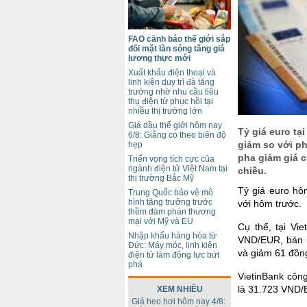
FAO cảnh báo thế giới sắp
đối mặt làn sóng tăng giá
lương thực mới
Xuất khẩu điện thoại và
linh kiện duy trì đà tăng
trưởng nhờ nhu cầu tiêu
thụ điện tử phục hồi tại
nhiều thị trường lớn
Giá dầu thế giới hôm nay
Tỷ giá euro tạ
6/8: Giằng co theo biên độ
giảm so với ph
hẹp
pha giảm giá c
Triển vọng tích cực của
ngành điện tử Việt Nam tại
chiều.
thị trường Bắc Mỹ
Tỷ giá euro hô
Trung Quốc bảo vệ mô
hình tăng trưởng trước
với hôm trước.
thềm đàm phán thương
mại với Mỹ và EU
Cụ thể, tại Vi
Nhập khẩu hàng hóa từ
VND/EUR, bán r
Đức: Máy móc, linh kiện
và giảm 61 đồn
điện tử làm động lực bứt
phá
VietinBank côn
là 31.723 VND/
XEM NHIỀU
Giá heo hơi hôm nay 4/8: