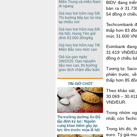
Miền Trung và miền Nam
BIDV đang triể
đi ngang
bán ra ở 31.7
Giá heo hơi hôm nay 5/8:
54 đồng ở chiều
Thị trường tiếp tục lùi nhẹ
tại nhiều nơi
Techcombank đ
Giá heo hơi hôm nay 6/8:
thấp hơn 83 đồn
Hà Nội, Hưng Yên giữ
mức 31.600 VN
đỉnh 63.000 đồng/kg
Giá heo hơi hôm nay 7/8:
Eximbank đang
Miền Bắc neo mức cao
31.619 VND/EU
Giá lúa gạo ngày
đồng ở chiều b
3/8/2026: Gạo nguyên
liệu neo cao, thị trường
Tương tự, Sacom
giao dịch chậm đầu tuần
phiên trước, 
thấp hơn 85 đồ
TIN GIỜ CHÓT
Theo khảo sát,
30.069 – 30.411
VND/EUR.
Trong nhóm ng
Thị trường đường Ấn Độ
nhất, còn Tech
lập đỉnh kỷ lục: Nguồn
cung khan hiếm gây áp
Trong khi đó, 
lực lớn trước mùa lễ hội
euro. Tỷ giá m