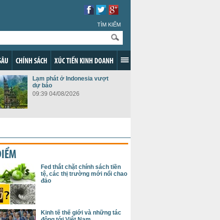
TÌM KIẾM
SÂU
CHÍNH SÁCH
XÚC TIẾN KINH DOANH
Lạm phát ở Indonesia vượt
dự báo
09:39 04/08/2026
ĐIỂM
Fed thắt chặt chính sách tiền
tệ, các thị trường mới nổi chao
đảo
Kinh tế thế giới và những tác
động tới Việt Nam