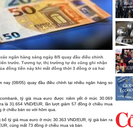
i các ngân hàng sáng ngày 8/5 quay đầu điều chỉnh
iên trước. Tương tự, thị trường tự do cũng ghi nhận
ủa đồng tiền này khi mất đồng thời 3 đồng ở cả hai
m nay (08/05) quay đầu điều chỉnh tại nhiều ngân hàng so
etcombank, tỷ giá mua euro được niêm yết ở mức 30.069
a là 31.654 VND/EUR, lần lượt giảm 57 đồng ở chiều mua
g ở chiều bán so với hôm qua.
g bố tỷ giá mua euro ở mức 30.363 VND/EUR, tỷ giá bán ra
EUR, cùng mất 73 đồng ở chiều mua và bán.