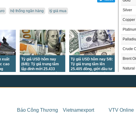
Gold
Silver
uro
hệ thống ngân hàng
tỷ giá mua
Copper
Platinu
Palladi
Crude O
Brent Oi
 xuất
Tỷ giá USD hôm nay
Tỷ giá USD hôm nay 5/8:
c cao
(6/8): Tỷ giá trung tâm
Tỷ giá trung tâm lên
Natural
ng
lập đỉnh mới 25.433
25.405 đồng, giới đầu tư
đồng, DXY xuống mức
dồn sự chú ý vào báo
Gasoli
thấp nhất 7 tuần
cáo việc làm Mỹ
London 
US Whe
THỊ 
US Cor
Báo Công Thương
Vietnamexport
VTV Online
Trong
US Soy
US Coff
Chỉ