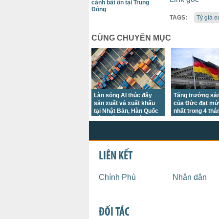
cảnh bất ổn tại Trung
Đông
TAGS:
Tỷ giá e
CÙNG CHUYÊN MỤC
Làn sóng AI thúc đẩy
Tăng trưởng sản
sản xuất và xuất khẩu
của Đức đạt mứ
tại Nhật Bản, Hàn Quốc
nhất trong 4 thá
bứt phá trong tháng
7/2026
LIÊN KẾT
Chính Phủ
Nhân dân
ĐỐI TÁC