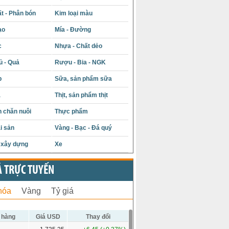
t - Phân bón
Kim loại màu
ạo
Mía - Đường
c
Nhựa - Chất dẻo
ủ - Quả
Rượu - Bia - NGK
p
Sữa, sản phẩm sữa
á
Thịt, sản phẩm thịt
 chăn nuôi
Thực phẩm
i sản
Vàng - Bạc - Đá quý
u xây dựng
Xe
Ả TRỰC TUYẾN
hóa
Vàng
Tỷ giá
 hàng
Giá USD
Thay đổi