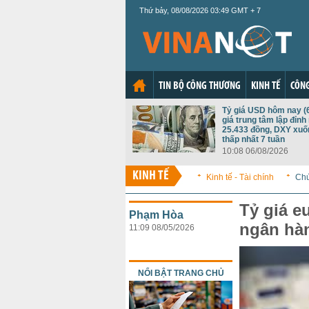
Thứ bảy, 08/08/2026 03:49 GMT + 7
TIN BỘ CÔNG THƯƠNG
KINH TẾ
CÔNG
Tỷ giá USD hôm nay (6
giá trung tâm lập đỉnh
25.433 đồng, DXY xu
thấp nhất 7 tuần
10:08 06/08/2026
KINH TẾ
Kinh tế - Tài chính
Ch
Tỷ giá e
Phạm Hòa
ngân hà
11:09 08/05/2026
NỔI BẬT TRANG CHỦ