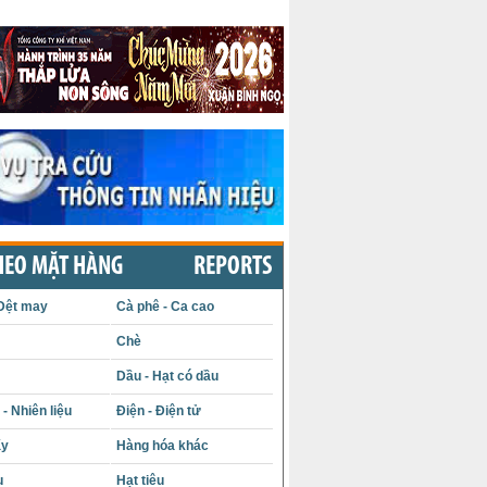
HEO MẶT HÀNG
REPORTS
Dệt may
Cà phê - Ca cao
Chè
Dầu - Hạt có dầu
- Nhiên liệu
Điện - Điện tử
ấy
Hàng hóa khác
u
Hạt tiêu