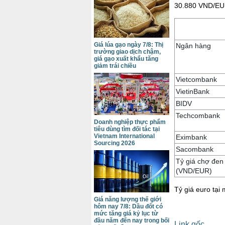
30.880 VND/EUR
Giá lúa gạo ngày 7/8: Thị
Ngân hàng
trường giao dịch chậm,
giá gạo xuất khẩu tăng
giảm trái chiều
Vietcombank
VietinBank
BIDV
Techcombank
Doanh nghiệp thực phẩm
tiêu dùng tìm đối tác tại
Vietnam International
Eximbank
Sourcing 2026
Sacombank
Tỷ giá chợ đen
(VND/EUR)
Tỷ giá euro tại
Giá năng lượng thế giới
hôm nay 7/8: Dầu đốt có
mức tăng giá kỷ lục từ
đầu năm đến nay trong bối
Link gốc