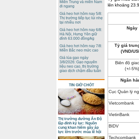
Miền Trung và miền Nam
lên khoảng 23.
đi ngang
Giá heo hơi hôm nay 5/8:
Thị trường tiếp tục lùi nhẹ
tại nhiều nơi
Ngày
Giá heo hơi hôm nay 6/8:
Hà Nội, Hưng Yên giữ
đỉnh 63.000 đồng/kg
Tỷ giá trun
Giá heo hơi hôm nay 7/8:
Miền Bắc neo mức cao
(VND/US
Giá lúa gạo ngày
3/8/2026: Gạo nguyên
Biên độ giao
liệu neo cao, thị trường
(+/-5%
giao dịch chậm đầu tuần
Ngân hà
TIN GIỜ CHÓT
Cục Quản lý ng
Vietcombank
VietinBank
Thị trường đường Ấn Độ
lập đỉnh kỷ lục: Nguồn
BIDV
cung khan hiếm gây áp
lực lớn trước mùa lễ hội
Techcombank