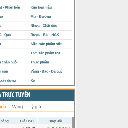
t - Phân bón
Kim loại màu
ạo
Mía - Đường
c
Nhựa - Chất dẻo
ủ - Quả
Rượu - Bia - NGK
p
Sữa, sản phẩm sữa
á
Thịt, sản phẩm thịt
 chăn nuôi
Thực phẩm
i sản
Vàng - Bạc - Đá quý
u xây dựng
Xe
Ả TRỰC TUYẾN
hóa
Vàng
Tỷ giá
 hàng
Giá USD
Thay đổi