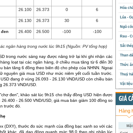
Hóa chấ
26.100
26.373
0
6
Lúa - G
26.130
26.373
30
6
Ngũ cố
 đen
26.400
26.500
-100
-100
Rau - C
Sắt thé
các ngân hàng trong nước lúc 9h15 (Nguồn: PV tổng hợp)
Than đ
D trong nước sáng nay được nâng trở lại khi ghi nhận các
 hàng loạt tại các ngân hàng, ở chiều mua tăng từ 6 đến 30
Thức ăn
ều bán tăng 6 đồng theo biên độ cho phép của NHNN. Ngoại
iữ nguyên giá mua USD như mức niêm yết cuối tuần trước.
Thuỷ hả
 USD đang ở vùng 26.093 - 26.130 VND/USD còn chiều bán
Vật liệ
ng 26.373 VND/USD.
 "chợ đen", khảo sát lúc 9h15 cho thấy đồng USD hiện được
GIÁ C
c 26.400 - 26.500 VND/USD, giá mua bán giảm 100 đồng so
n trước đó.
Hàng 
nhẹ
Mặt
ex (DXY), thước đo sức mạnh của đồng bạc xanh so với các
chốt khác, đã dao động quanh mức 98,0 theo ghi nhận lúc