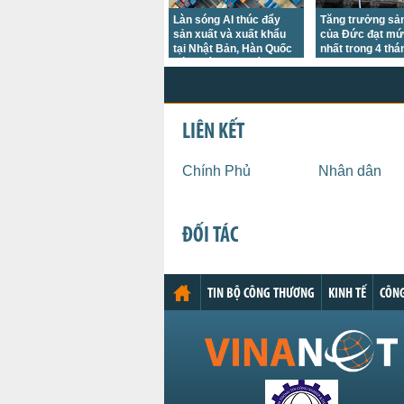
Làn sóng AI thúc đẩy
Tăng trưởng sản
sản xuất và xuất khẩu
của Đức đạt mứ
tại Nhật Bản, Hàn Quốc
nhất trong 4 thá
bứt phá trong tháng
7/2026
LIÊN KẾT
Chính Phủ
Nhân dân
ĐỐI TÁC
TIN BỘ CÔNG THƯƠNG
KINH TẾ
CÔNG