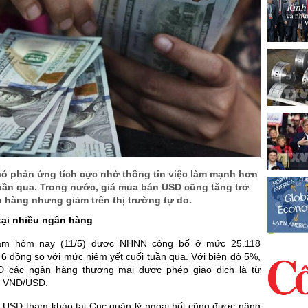
ó phản ứng tích cực nhờ thông tin việc làm mạnh hơn
tuần qua. Trong nước, giá mua bán USD cũng tăng trở
ân hàng nhưng giảm trên thị trường tự do.
tại nhiều ngân hàng
tâm hôm nay (11/5) được NHNN công bố ở mức 25.118
6 đồng so với mức niêm yết cuối tuần qua. Với biên độ 5%,
SD các ngân hàng thương mại được phép giao dịch là từ
4 VND/USD.
 USD tham khảo tại Cục quản lý ngoại hối cũng được nâng