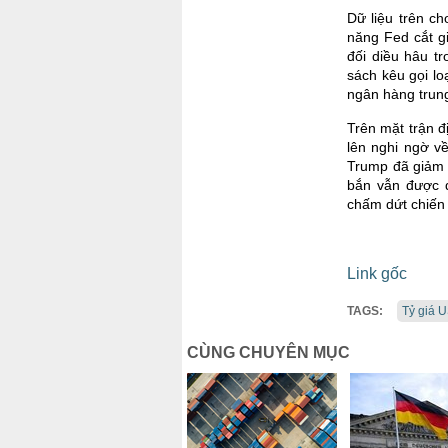
Dữ liệu trên ch
năng Fed cắt gi
đối diều hâu t
sách kêu gọi lo
ngân hàng trun
Trên mặt trận đ
lên nghi ngờ v
Trump đã giảm 
bắn vẫn được d
chấm dứt chiến 
Link gốc
TAGS:
Tỷ giá 
CÙNG CHUYÊN MỤC