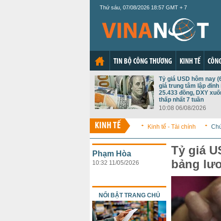
Thứ sáu, 07/08/2026 18:57 GMT + 7
TIN BỘ CÔNG THƯƠNG
KINH TẾ
CÔNG
Tỷ giá USD hôm nay (6
giá trung tâm lập đỉnh
25.433 đồng, DXY xu
thấp nhất 7 tuần
10:08 06/08/2026
KINH TẾ
Kinh tế - Tài chính
Ch
Tỷ giá U
Phạm Hòa
bảng lư
10:32 11/05/2026
NỔI BẬT TRANG CHỦ