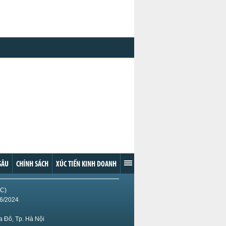
SÂU
CHÍNH SÁCH
XÚC TIẾN KINH DOANH
IC)
/6/2024
 Đô, Tp. Hà Nội