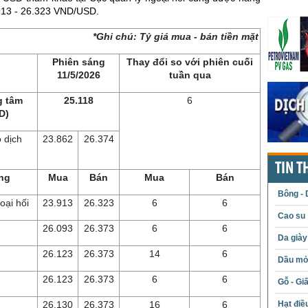
913 - 26.323 VND/USD.
*Ghi chú: Tỷ giá mua - bán tiền mặt
Phiên sáng
Thay đổi so với phiên cuối
11/5/2026
tuần qua
g tâm
25.118
6
D)
 dịch
23.862
26.374
)
TIN T
ng
Mua
Bán
Mua
Bán
Bông - 
oại hối
23.913
26.323
6
6
Cao su
26.093
26.373
6
6
Da giày
26.123
26.373
14
6
Dầu mỏ 
26.123
26.373
6
6
Gỗ - Gi
Hạt điề
26.130
26.373
16
6