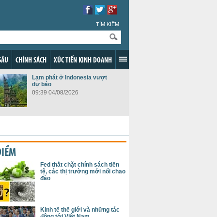
TÌM KIẾM
SÂU
CHÍNH SÁCH
XÚC TIẾN KINH DOANH
Lạm phát ở Indonesia vượt
dự báo
09:39 04/08/2026
ĐIỂM
Fed thắt chặt chính sách tiền
tệ, các thị trường mới nổi chao
đảo
Kinh tế thế giới và những tác
động tới Việt Nam