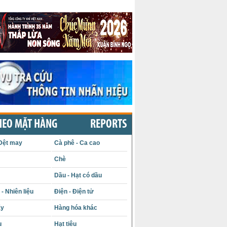
HEO MẶT HÀNG
REPORTS
Dệt may
Cà phê - Ca cao
Chè
Dầu - Hạt có dầu
- Nhiên liệu
Điện - Điện tử
ấy
Hàng hóa khác
u
Hạt tiêu