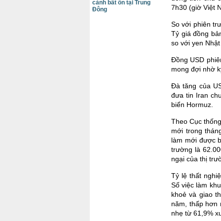
cảnh bất ổn tại Trung
7h30 (giờ Việt 
Đông
So với phiên tr
Tỷ giá đồng bả
so với yen Nhậ
Đồng USD phiên
mong đợi nhờ kỳ
Đà tăng của US
đưa tin Iran c
biển Hormuz.
Theo Cục thống 
mới trong thán
làm mới được b
trường là 62.00
ngại của thị tr
Tỷ lệ thất ngh
Số việc làm kh
khoẻ và giao t
năm, thấp hơn 
nhẹ từ 61,9% x