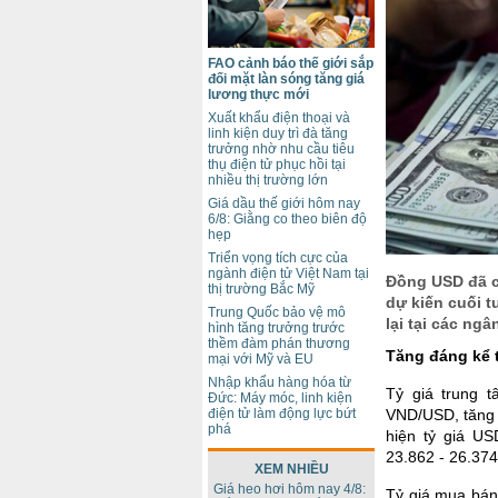
FAO cảnh báo thế giới sắp
đối mặt làn sóng tăng giá
lương thực mới
Xuất khẩu điện thoại và
linh kiện duy trì đà tăng
trưởng nhờ nhu cầu tiêu
thụ điện tử phục hồi tại
nhiều thị trường lớn
Giá dầu thế giới hôm nay
6/8: Giằng co theo biên độ
hẹp
Triển vọng tích cực của
ngành điện tử Việt Nam tại
Đồng USD đã c
thị trường Bắc Mỹ
dự kiến cuối 
Trung Quốc bảo vệ mô
lại tại các ng
hình tăng trưởng trước
thềm đàm phán thương
Tăng đáng kể 
mại với Mỹ và EU
Nhập khẩu hàng hóa từ
Tỷ giá trung 
Đức: Máy móc, linh kiện
điện tử làm động lực bứt
VND/USD, tăng 
phá
hiện tỷ giá U
23.862 - 26.37
XEM NHIỀU
Giá heo hơi hôm nay 4/8:
Tỷ giá mua bán