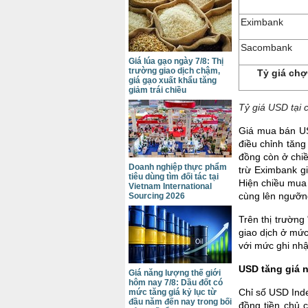
Eximbank
Sacombank
Giá lúa gạo ngày 7/8: Thị
trường giao dịch chậm,
Tỷ giá chợ
giá gạo xuất khẩu tăng
giảm trái chiều
Tỷ giá USD tại 
Giá mua bán US
điều chỉnh tăng
đồng còn ở chi
Doanh nghiệp thực phẩm
trừ Eximbank g
tiêu dùng tìm đối tác tại
Hiện chiều mua
Vietnam International
cùng lên ngưỡ
Sourcing 2026
Trên thị trường
giao dịch ở mứ
với mức ghi nhậ
USD tăng giá 
Giá năng lượng thế giới
hôm nay 7/8: Dầu đốt có
Chỉ số USD Ind
mức tăng giá kỷ lục từ
đầu năm đến nay trong bối
đồng tiền chủ 