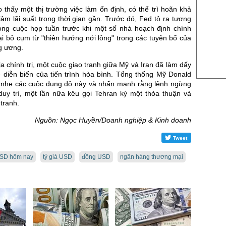
US Sug
o thấy một thị trường việc làm ổn định, có thể trì hoãn khả
US Cott
ảm lãi suất trong thời gian gần. Trước đó, Fed tỏ ra tương
rong cuộc họp tuần trước khi một số nhà hoạch định chính
London
ại bỏ cụm từ "thiên hướng nới lỏng" trong các tuyên bố của
g ương.
US Coc
ịa chính trị, một cuộc giao tranh giữa Mỹ và Iran đã làm dấy
Rough 
ề diễn biến của tiến trình hòa bình. Tổng thống Mỹ Donald
Nguồn Fi
nhẹ các cuộc đụng độ này và nhấn mạnh rằng lệnh ngừng
uy trì, một lần nữa kêu gọi Tehran ký một thỏa thuận và
tranh.
Nguồn: Ngọc Huyền/Doanh nghiệp & Kinh doanh
Tweet
USD hôm nay
tỷ giá USD
đồng USD
ngân hàng thương mại