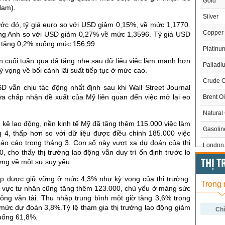
Gold
Nam).
Silver
ước đó, tỷ giá euro so với USD giảm 0,15%, về mức 1,1770.
Copper
ng Anh so với USD giảm 0,27% về mức 1,3596. Tỷ giá USD
t tăng 0,2% xuống mức 156,99.
Platinu
 cuối tuần qua đã tăng nhẹ sau dữ liệu việc làm mạnh hơn
Palladi
 vọng về bối cảnh lãi suất tiếp tục ở mức cao.
Crude O
D vẫn chịu tác động nhất định sau khi Wall Street Journal
hưa chấp nhận đề xuất của Mỹ liên quan đến việc mở lại eo
Brent Oi
Natural
kê lao động, nền kinh tế Mỹ đã tăng thêm 115.000 việc làm
Gasoli
g 4, thấp hơn so với dữ liệu được điều chỉnh 185.000 việc
áo cáo trong tháng 3. Con số này vượt xa dự đoán của thị
London 
0, cho thấy thị trường lao động vẫn duy trì ổn định trước lo
US Whe
ường về một sự suy yếu.
THỊ 
US Cor
iệp được giữ vững ở mức 4,3% như kỳ vọng của thị trường.
Trong
u vực tư nhân cũng tăng thêm 123.000, chủ yếu ở mảng sức
US Soy
hông vận tải. Thu nhập trung bình một giờ tăng 3,6% trong
mức dự đoán 3,8%.Tỷ lệ tham gia thị trường lao động giảm
US Coff
Chỉ
uống 61,8%.