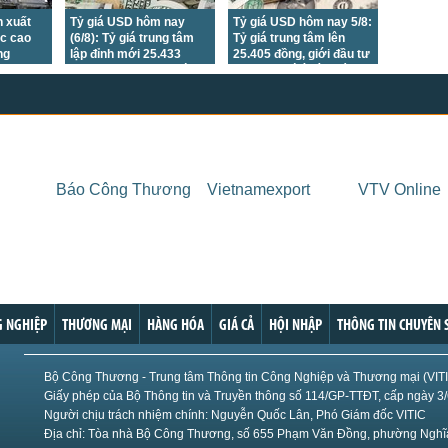
 xuất
Tỷ giá USD hôm nay
Tỷ giá USD hôm nay 5/8:
c cao
(6/8): Tỷ giá trung tâm
Tỷ giá trung tâm lên
ng
lập đỉnh mới 25.433
25.405 đồng, giới đầu tư
đồng, DXY xuống mức
dồn sự chú ý vào báo
thấp nhất 7 tuần
cáo việc làm Mỹ
Báo Công Thương
Vietnamexport
VTV Online
 NGHIỆP
THƯƠNG MẠI
HÀNG HÓA
GIÁ CẢ
HỘI NHẬP
THÔNG TIN CHUYÊN 
Bộ Công Thương - Trung tâm Thông tin Công Nghiệp và Thương mại (VIT
Giấy phép của Bộ Thông tin và Truyền thông số 114/GP-TTĐT, cấp ngày 3
Người chịu trách nhiệm chính: Nguyễn Quốc Lân, Phó Giám đốc VITIC
Địa chỉ: Tòa nhà Bộ Công Thương, số 655 Phạm Văn Đồng, phường Nghĩa