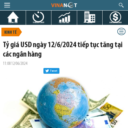
TRANG CHỦ
TIN GIỜ CHÓT
THỊ TRƯỜNG
DỰ ÁN
CHỨNG KHOÁN
KINH TẾ
Tỷ giá USD ngày 12/6/2024 tiếp tục tăng tại
các ngân hàng
11:08 12/06/2024
Tweet