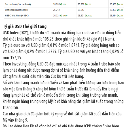
Tỷ giá USD thế giới tăng
USD Index (DXY), thước đo sức mạnh của đồng bạc xanh so với các đồng tiền
chủ chốt khác hiện ở mức 105,25 theo ghi nhận lúc 6h45 (giờ Việt Nam).
Tỷ giá euro so với USD giảm 0,01% ở mức 1,0741. Tỷ giá đồng bảng Anh so
với USD giảm 0,02% ở mức 1,2739. Tỷ giá USD so với yen Nhật tăng 0,02%, ở
mức 157,15.
Theo Investing, đồng USD đã đạt mức cao nhất trong 4 tuần trước báo cáo
lạm phát đang rất được mong đợi vì có khả năng ảnh hưởng đến thời điểm
cắt giảm lãi suất đầu tiên của Cục Dự trữ Liên bang.
Số việc làm tăng mạnh hơn dự kiến và lạm phát tiền lương cao hơn trong báo
cáo việc làm tháng 5 công bố hôm thứ 6 tuần trước đã làm dấy lên lo ngại
rằng lạm phát có thể vẫn ở mức ổn định trong khi tăng trưởng vẫn mạnh,
khiến ngân hàng trung ương Mỹ ít có khả năng cắt giảm lãi suất trong những
tháng tới.
Các nhà giao dịch đã giảm bớt kỳ vọng về đợt cắt giảm lãi suất đầu tiên của
Mỹ vào tháng 9.
Bộ Lao động Hoa Kỳ sẽ công bố chỉ số giá tiêu dùng (CPI) tháng 5 vào hôm