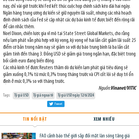
nay, chỉ vài giờ trước khi Fed kết thúc cuộc họp chính sách kéo dài hai ngày.
Ngân hàng trung ương dự kiến sẽ giữ nguyên lãi suất, nhưng các nhà hoạch
định chính sách của Fed sẽ cập nhật các dự báo kinh tế được biết đến rộng rãi
để cân nhắc thêm.
Noel Dixon, chiến lược gia vĩ mô tại State Street Global Markets, cho rằng
nếu lạm phát vẫn phù hợp với kỳ vọng, kỳ vọng về hai lần cắt giảm lãi suất 25
điểm cơ bản trong năm nay sẽ giảm so với dự báo trung bình là ba lần cắt
giảm tính đến tháng 3. Đồng USD sẽ giảm giá trong ngắn hạn, đặc biệt trong
bối cảnh euro đang biến động.
Các nhà kinh tế được Reuters thăm dò dự kiến lạm phát giá tiêu dùng sẽ
giảm xuống 0,1% từ mức 0,3% trong tháng trước và CPI cốt lõi sẽ duy trì ổn
định ở mức 0,3% so với tháng trước.
Nguồn:
Vinanet/VITIC
Tags:
Tỷ giá USD
Tỷ giá ngoại tệ
Tỷ giá USD ngày 12/6/2024
Tweet
TIN NỔI BẬT
XEM NHIỀU
FAO cảnh báo thế giới sắp đối mặt làn sóng tăng giá