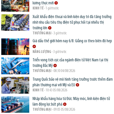
lương thực mới
KINH TẾ
- 1 giờ trước
Xuất khẩu điện thoại và linh kiện duy trì đà tăng trưởng
nhờ nhu cầu tiêu thụ điện tử phục hồi tại nhiều thị
trường lớn
THƯƠNG MẠI
- 3 giờ trước
Giá dầu thế giới hôm nay 6/8: Giằng co theo biên độ hẹp
NĂNG LƯỢNG
- 3 giờ trước
Triển vọng tích cực của ngành điện tử Việt Nam tại thị
trường Bắc Mỹ
THƯƠNG MẠI
- 08:30 04/08/2026
Trung Quốc bảo vệ mô hình tăng trưởng trước thềm đàm
phán thương mại với Mỹ và EU
KINH TẾ
- 10:43 05/08/2026
Nhập khẩu hàng hóa từ Đức: Máy móc, linh kiện điện tử
làm động lực bứt phá
THƯƠNG MẠI
- 09:05 05/08/2026