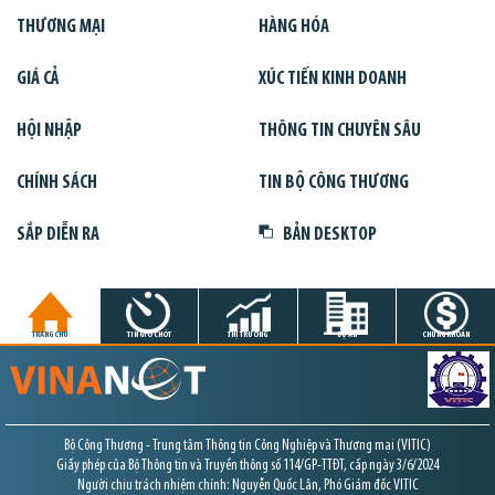
THƯƠNG MẠI
HÀNG HÓA
GIÁ CẢ
XÚC TIẾN KINH DOANH
HỘI NHẬP
THÔNG TIN CHUYÊN SÂU
CHÍNH SÁCH
TIN BỘ CÔNG THƯƠNG
SẮP DIỄN RA
BẢN DESKTOP
TRANG CHỦ
TIN GIỜ CHÓT
THỊ TRƯỜNG
DỰ ÁN
CHỨNG KHOÁN
Bộ Công Thương - Trung tâm Thông tin Công Nghiệp và Thương mại (VITIC)
Giấy phép của Bộ Thông tin và Truyền thông số 114/GP-TTĐT, cấp ngày 3/6/2024
Người chịu trách nhiệm chính: Nguyễn Quốc Lân, Phó Giám đốc VITIC