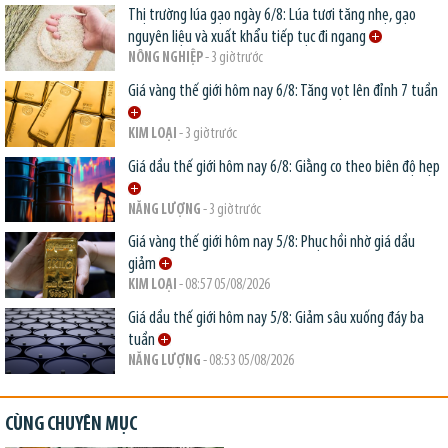
Thị trường lúa gạo ngày 6/8: Lúa tươi tăng nhẹ, gạo
nguyên liệu và xuất khẩu tiếp tục đi ngang
NÔNG NGHIỆP
- 3 giờ trước
Giá vàng thế giới hôm nay 6/8: Tăng vọt lên đỉnh 7 tuần
KIM LOẠI
- 3 giờ trước
Giá dầu thế giới hôm nay 6/8: Giằng co theo biên độ hẹp
NĂNG LƯỢNG
- 3 giờ trước
Giá vàng thế giới hôm nay 5/8: Phục hồi nhờ giá dầu
giảm
KIM LOẠI
- 08:57 05/08/2026
Giá dầu thế giới hôm nay 5/8: Giảm sâu xuống đáy ba
tuần
NĂNG LƯỢNG
- 08:53 05/08/2026
CÙNG CHUYÊN MỤC