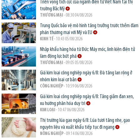
Triển vọng tích cực của ngành điện tử Việt Nam tại thị
trường Bắc Mỹ
THƯƠNG MẠI
- 08:30 04/08/2026
Trung Quốc bảo vệ mô hình tăng trưởng trước thềm đàm
phán thương mại với Mỹ và EU
KINH TẾ
- 10:43 05/08/2026
Nhập khẩu hàng hóa từ Đức: Máy móc, linh kiện điện tử
làm động lực bứt phá
THƯƠNG MẠI
- 09:05 05/08/2026
Giá kim loại công nghiệp ngày 6/8: Đà tăng lan rộng ở
nhóm kim loại cơ bản
CÔNG NGHIỆP
- 10:59 06/08/2026
Giá kim loại công nghiệp ngày 6/8: Tăng giảm đan xen,
xu hướng phân hóa duy trì
KIM LOẠI
- 10:47 06/08/2026
Thị trường lúa gạo ngày 6/8: Lúa tươi tăng nhẹ, gạo
nguyên liệu và xuất khẩu tiếp tục đi ngang
NÔNG NGHIỆP
- 09:14 06/08/2026