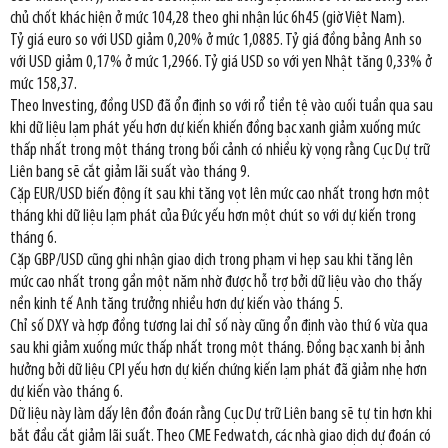
chủ chốt khác hiện ở mức 104,28 theo ghi nhận lúc 6h45 (giờ Việt Nam).
Tỷ giá euro so với USD giảm 0,20% ở mức 1,0885. Tỷ giá đồng bảng Anh so
với USD giảm 0,17% ở mức 1,2966. Tỷ giá USD so với yen Nhật tăng 0,33% ở
mức 158,37.
Theo Investing, đồng USD đã ổn định so với rổ tiền tệ vào cuối tuần qua sau
khi dữ liệu lạm phát yếu hơn dự kiến khiến đồng bạc xanh giảm xuống mức
thấp nhất trong một tháng trong bối cảnh có nhiều kỳ vọng rằng Cục Dự trữ
Liên bang sẽ cắt giảm lãi suất vào tháng 9.
Cặp EUR/USD biến động ít sau khi tăng vọt lên mức cao nhất trong hơn một
tháng khi dữ liệu lạm phát của Đức yếu hơn một chút so với dự kiến trong
tháng 6.
Cặp GBP/USD cũng ghi nhận giao dịch trong phạm vi hẹp sau khi tăng lên
mức cao nhất trong gần một năm nhờ được hỗ trợ bởi dữ liệu vào cho thấy
nền kinh tế Anh tăng trưởng nhiều hơn dự kiến vào tháng 5.
Chỉ số DXY và hợp đồng tương lai chỉ số này cũng ổn định vào thứ 6 vừa qua
sau khi giảm xuống mức thấp nhất trong một tháng. Đồng bạc xanh bị ảnh
hưởng bởi dữ liệu CPI yếu hơn dự kiến chứng kiến lạm phát đã giảm nhẹ hơn
dự kiến vào tháng 6.
Dữ liệu này làm dấy lên đồn đoán rằng Cục Dự trữ Liên bang sẽ tự tin hơn khi
bắt đầu cắt giảm lãi suất. Theo CME Fedwatch, các nhà giao dịch dự đoán có