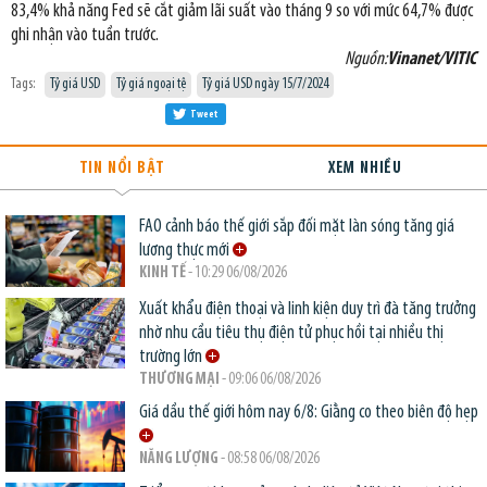
83,4% khả năng Fed sẽ cắt giảm lãi suất vào tháng 9 so với mức 64,7% được
ghi nhận vào tuần trước.
Nguồn:
Vinanet/VITIC
Tags:
Tỷ giá USD
Tỷ giá ngoại tệ
Tỷ giá USD ngày 15/7/2024
Tweet
TIN NỔI BẬT
XEM NHIỀU
FAO cảnh báo thế giới sắp đối mặt làn sóng tăng giá
lương thực mới
KINH TẾ
- 10:29 06/08/2026
Xuất khẩu điện thoại và linh kiện duy trì đà tăng trưởng
nhờ nhu cầu tiêu thụ điện tử phục hồi tại nhiều thị
trường lớn
THƯƠNG MẠI
- 09:06 06/08/2026
Giá dầu thế giới hôm nay 6/8: Giằng co theo biên độ hẹp
NĂNG LƯỢNG
- 08:58 06/08/2026