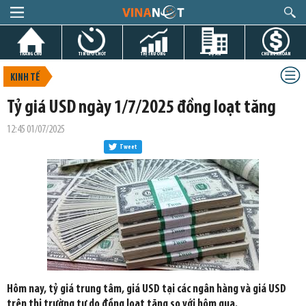
TRANG CHỦ
TIN GIỜ CHÓT
THỊ TRƯỜNG
DỰ ÁN
CHỨNG KHOÁN
KINH TẾ
Tỷ giá USD ngày 1/7/2025 đồng loạt tăng
12:45 01/07/2025
Tweet
Hôm nay, tỷ giá trung tâm, giá USD tại các ngân hàng và giá USD
trên thị trường tự do đồng loạt tăng so với hôm qua.