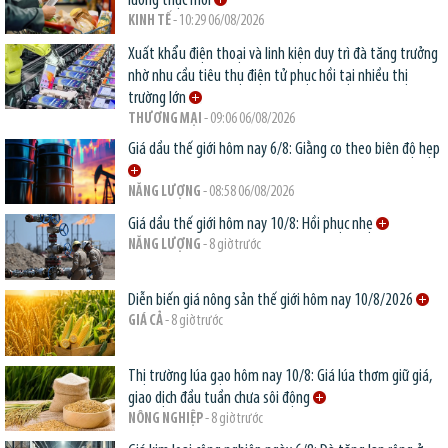
lương thực mới
KINH TẾ
- 10:29 06/08/2026
Xuất khẩu điện thoại và linh kiện duy trì đà tăng trưởng
nhờ nhu cầu tiêu thụ điện tử phục hồi tại nhiều thị
trường lớn
THƯƠNG MẠI
- 09:06 06/08/2026
Giá dầu thế giới hôm nay 6/8: Giằng co theo biên độ hẹp
NĂNG LƯỢNG
- 08:58 06/08/2026
Giá dầu thế giới hôm nay 10/8: Hồi phục nhẹ
NĂNG LƯỢNG
- 8 giờ trước
Diễn biến giá nông sản thế giới hôm nay 10/8/2026
GIÁ CẢ
- 8 giờ trước
Thị trường lúa gạo hôm nay 10/8: Giá lúa thơm giữ giá,
giao dịch đầu tuần chưa sôi động
NÔNG NGHIỆP
- 8 giờ trước