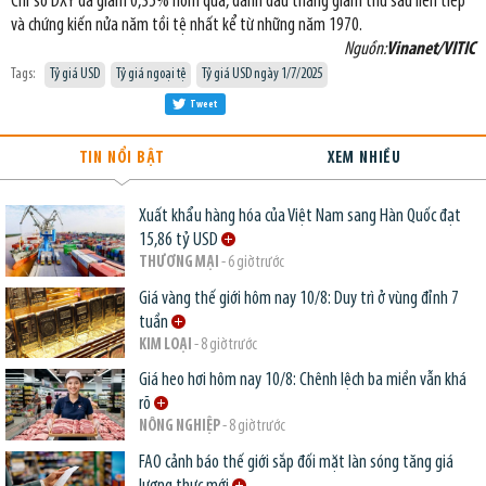
Chỉ số DXY đã giảm 0,35% hôm qua, đánh dấu tháng giảm thứ sáu liên tiếp
và chứng kiến nửa năm tồi tệ nhất kể từ những năm 1970.
Nguồn:
Vinanet/VITIC
Tags:
Tỷ giá USD
Tỷ giá ngoại tệ
Tỷ giá USD ngày 1/7/2025
Tweet
TIN NỔI BẬT
XEM NHIỀU
Xuất khẩu hàng hóa của Việt Nam sang Hàn Quốc đạt
15,86 tỷ USD
THƯƠNG MẠI
- 6 giờ trước
Giá vàng thế giới hôm nay 10/8: Duy trì ở vùng đỉnh 7
tuần
KIM LOẠI
- 8 giờ trước
Giá heo hơi hôm nay 10/8: Chênh lệch ba miền vẫn khá
rõ
NÔNG NGHIỆP
- 8 giờ trước
FAO cảnh báo thế giới sắp đối mặt làn sóng tăng giá