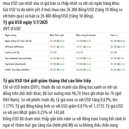
mua USD cao nhất vừa có giá bán ra thấp nhất so với các ngân hàng khác.
Giá USD tự do niêm yết ở mức mua vào 26.380 đồng/USD (tăng 10 đồng so
với hôm qua) và bán ra 26.480 đồng/USD (tăng 10 đồng).
Tỷ giá USD ngày 1/7/2025
ĐVT: đ/USD
Tỷ giá USD thế giới giảm tháng thứ sáu liên tiếp
Chỉ số USD Index (DXY), thước đo sức mạnh của đồng bạc xanh so với các
đồng tiền chủ chốt khác, đã tụt xuống mức 96,70 theo ghi nhận lúc 7h (giờ
Việt Nam). So với phiên trước đó, tỷ giá euro so với USD tăng 0,03%, lên
1,1795. Tỷ giá đồng bảng Anh so với USD giảm 0,01% về 1,3735. Tỷ giá USD
so với yen Nhật giảm 0,25% về 143,68.
Đồng USD đã chạm mức thấp gần bốn năm so với đồng euro trong bối cảnh lo
ngại về thâm hụt gia tăng của chính phủ Mỹ và sự không chắc chắn xung