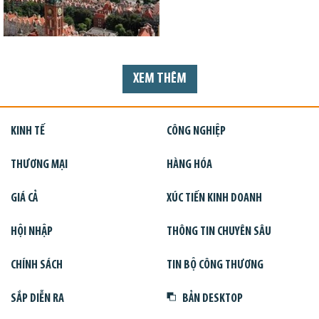
XEM THÊM
KINH TẾ
CÔNG NGHIỆP
THƯƠNG MẠI
HÀNG HÓA
GIÁ CẢ
XÚC TIẾN KINH DOANH
HỘI NHẬP
THÔNG TIN CHUYÊN SÂU
CHÍNH SÁCH
TIN BỘ CÔNG THƯƠNG
SẮP DIỄN RA
BẢN DESKTOP