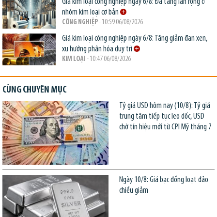
Giá kim loại công nghiệp ngày 6/8: Đà tăng lan rộng ở
nhóm kim loại cơ bản
CÔNG NGHIỆP
- 10:59 06/08/2026
Giá kim loại công nghiệp ngày 6/8: Tăng giảm đan xen,
xu hướng phân hóa duy trì
KIM LOẠI
- 10:47 06/08/2026
CÙNG CHUYÊN MỤC
Tỷ giá USD hôm nay (10/8): Tỷ giá
trung tâm tiếp tục leo dốc, USD
chờ tín hiệu mới từ CPI Mỹ tháng 7
Ngày 10/8: Giá bạc đồng loạt đảo
chiều giảm