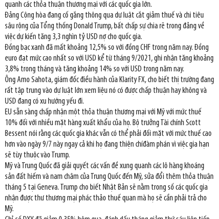
quanh các thỏa thuận thương mại với các quốc gia lớn.
Đảng Cộng hòa đang cố gắng thông qua dự luật cắt giảm thuế và chi tiêu
sâu rộng của Tổng thống Donald Trump, bất chấp sự chia rẽ trong đảng về
việc dự kiến tăng 3,3 nghìn tỷ USD nợ cho quốc gia.
Đồng bạc xanh đã mất khoảng 12,5% so với đồng CHF trong năm nay. Đồng
euro đạt mức cao nhất so với USD kể từ tháng 9/2021, ghi nhận tăng khoảng
3,8% trong tháng và tăng khoảng 14% so với USD trong năm nay.
Ông Amo Sahota, giám đốc điều hành của Klarity FX, cho biết thị trường đang
rất tập trung vào dự luật lớn xem liệu nó có được chấp thuận hay không và
USD đang có xu hướng yếu đi.
EU sẵn sàng chấp nhận một thỏa thuận thương mại với Mỹ với mức thuế
10% đối với nhiều mặt hàng xuất khẩu của họ. Bộ trưởng Tài chính Scott
Bessent nói rằng các quốc gia khác vẫn có thể phải đối mặt với mức thuế cao
hơn vào ngày 9/7 này ngay cả khi họ đang thiện chíđàm phán vì việc gia hạn
sẽ tùy thuộc vào Trump.
Mỹ và Trung Quốc đã giải quyết các vấn đề xung quanh các lô hàng khoáng
sản đất hiếm và nam châm của Trung Quốc đến Mỹ, sửa đổi thêm thỏa thuận
tháng 5 tại Geneva. Trump cho biết Nhật Bản sẽ nằm trong số các quốc gia
nhận được thư thương mại phác thảo thuế quan mà họ sẽ cần phải trả cho
Mỹ.