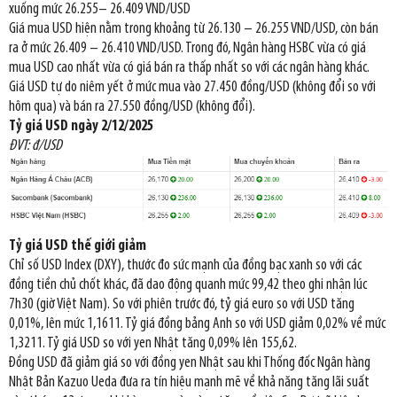
xuống mức 26.255– 26.409 VND/USD
Giá mua USD hiện nằm trong khoảng từ 26.130 – 26.255 VND/USD, còn bán
ra ở mức 26.409 – 26.410 VND/USD. Trong đó, Ngân hàng HSBC vừa có giá
mua USD cao nhất vừa có giá bán ra thấp nhất so với các ngân hàng khác.
Giá USD tự do niêm yết ở mức mua vào 27.450 đồng/USD (không đổi so với
hôm qua) và bán ra 27.550 đồng/USD (không đổi).
Tỷ giá USD ngày 2/12/2025
ĐVT: đ/USD
Tỷ giá USD thế giới giảm
Chỉ số USD Index (DXY), thước đo sức mạnh của đồng bạc xanh so với các
đồng tiền chủ chốt khác, đã dao động quanh mức 99,42 theo ghi nhận lúc
7h30 (giờ Việt Nam). So với phiên trước đó, tỷ giá euro so với USD tăng
0,01%, lên mức 1,1611. Tỷ giá đồng bảng Anh so với USD giảm 0,02% về mức
1,3211. Tỷ giá USD so với yen Nhật tăng 0,09% lên 155,62.
Đồng USD đã giảm giá so với đồng yen Nhật sau khi Thống đốc Ngân hàng
Nhật Bản Kazuo Ueda đưa ra tín hiệu mạnh mẽ về khả năng tăng lãi suất