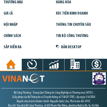
THƯƠNG MẠI
HÀNG HÓA
GIÁ CẢ
XÚC TIẾN KINH DOANH
HỘI NHẬP
THÔNG TIN CHUYÊN SÂU
CHÍNH SÁCH
TIN BỘ CÔNG THƯƠNG
SẮP DIỄN RA
BẢN DESKTOP
TRANG CHỦ
TIN GIỜ CHÓT
THỊ TRƯỜNG
DỰ ÁN
CHỨNG KHOÁN
Bộ Công Thương - Trung tâm Thông tin Công Nghiệp và Thương mại (VITIC)
Giấy phép của Bộ Thông tin và Truyền thông số 114/GP-TTĐT, cấp ngày 3/6/2024
Người chịu trách nhiệm chính: Nguyễn Quốc Lân, Phó Giám đốc VITIC
Địa chỉ: Tòa nhà Bộ Công Thương, số 655 Phạm Văn Đồng, phường Nghĩa Đô, Tp. Hà Nội