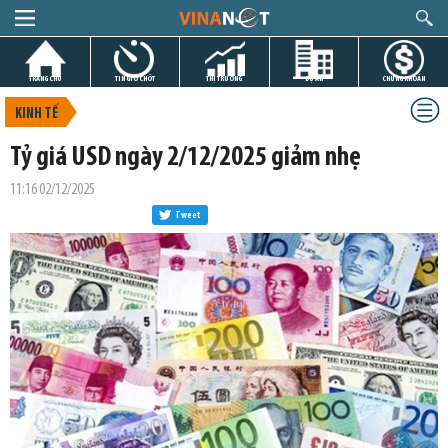
TRANG CHỦ
TIN GIỜ CHÓT
THỊ TRƯỜNG
DỰ ÁN
CHỨNG KHOÁN
KINH TẾ
Tỷ giá USD ngày 2/12/2025 giảm nhẹ
11:16 02/12/2025
Tweet