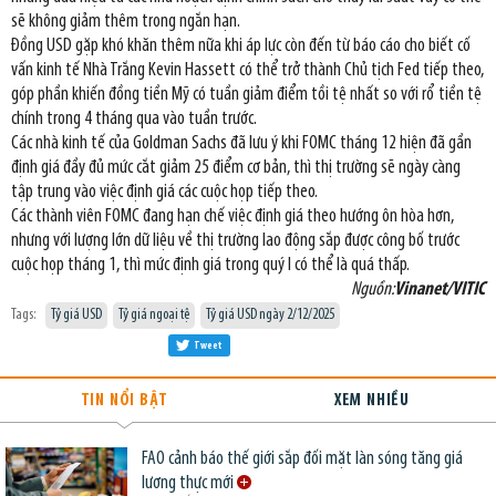
sẽ không giảm thêm trong ngắn hạn.
Đồng USD gặp khó khăn thêm nữa khi áp lực còn đến từ báo cáo cho biết cố
vấn kinh tế Nhà Trắng Kevin Hassett có thể trở thành Chủ tịch Fed tiếp theo,
góp phần khiến đồng tiền Mỹ có tuần giảm điểm tồi tệ nhất so với rổ tiền tệ
chính trong 4 tháng qua vào tuần trước.
Các nhà kinh tế của Goldman Sachs đã lưu ý khi FOMC tháng 12 hiện đã gần
định giá đầy đủ mức cắt giảm 25 điểm cơ bản, thì thị trường sẽ ngày càng
tập trung vào việc định giá các cuộc họp tiếp theo.
Các thành viên FOMC đang hạn chế việc định giá theo hướng ôn hòa hơn,
nhưng với lượng lớn dữ liệu về thị trường lao động sắp được công bố trước
cuộc họp tháng 1, thì mức định giá trong quý I có thể là quá thấp.
Nguồn:
Vinanet/VITIC
Tags:
Tỷ giá USD
Tỷ giá ngoại tệ
Tỷ giá USD ngày 2/12/2025
Tweet
TIN NỔI BẬT
XEM NHIỀU
FAO cảnh báo thế giới sắp đối mặt làn sóng tăng giá
lương thực mới