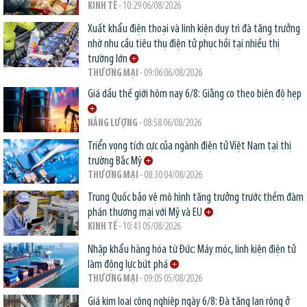
KINH TẾ
- 10:29 06/08/2026
Xuất khẩu điện thoại và linh kiện duy trì đà tăng trưởng
nhờ nhu cầu tiêu thụ điện tử phục hồi tại nhiều thị
trường lớn
THƯƠNG MẠI
- 09:06 06/08/2026
Giá dầu thế giới hôm nay 6/8: Giằng co theo biên độ hẹp
NĂNG LƯỢNG
- 08:58 06/08/2026
Triển vọng tích cực của ngành điện tử Việt Nam tại thị
trường Bắc Mỹ
THƯƠNG MẠI
- 08:30 04/08/2026
Trung Quốc bảo vệ mô hình tăng trưởng trước thềm đàm
phán thương mại với Mỹ và EU
KINH TẾ
- 10:43 05/08/2026
Nhập khẩu hàng hóa từ Đức: Máy móc, linh kiện điện tử
làm động lực bứt phá
THƯƠNG MẠI
- 09:05 05/08/2026
Giá kim loại công nghiệp ngày 6/8: Đà tăng lan rộng ở