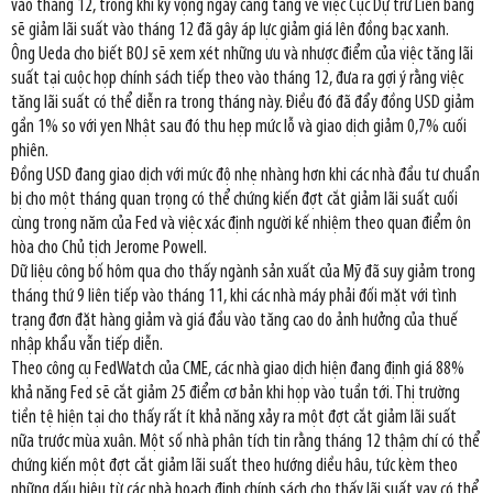
vào tháng 12, trong khi kỳ vọng ngày càng tăng về việc Cục Dự trữ Liên bang
sẽ giảm lãi suất vào tháng 12 đã gây áp lực giảm giá lên đồng bạc xanh.
Ông Ueda cho biết BOJ sẽ xem xét những ưu và nhược điểm của việc tăng lãi
suất tại cuộc họp chính sách tiếp theo vào tháng 12, đưa ra gợi ý rằng việc
tăng lãi suất có thể diễn ra trong tháng này. Điều đó đã đẩy đồng USD giảm
gần 1% so với yen Nhật sau đó thu hẹp mức lỗ và giao dịch giảm 0,7% cuối
phiên.
Đồng USD đang giao dịch với mức độ nhẹ nhàng hơn khi các nhà đầu tư chuẩn
bị cho một tháng quan trọng có thể chứng kiến đợt cắt giảm lãi suất cuối
cùng trong năm của Fed và việc xác định người kế nhiệm theo quan điểm ôn
hòa cho Chủ tịch Jerome Powell.
Dữ liệu công bố hôm qua cho thấy ngành sản xuất của Mỹ đã suy giảm trong
tháng thứ 9 liên tiếp vào tháng 11, khi các nhà máy phải đối mặt với tình
trạng đơn đặt hàng giảm và giá đầu vào tăng cao do ảnh hưởng của thuế
nhập khẩu vẫn tiếp diễn.
Theo công cụ FedWatch của CME, các nhà giao dịch hiện đang định giá 88%
khả năng Fed sẽ cắt giảm 25 điểm cơ bản khi họp vào tuần tới. Thị trường
tiền tệ hiện tại cho thấy rất ít khả năng xảy ra một đợt cắt giảm lãi suất
nữa trước mùa xuân. Một số nhà phân tích tin rằng tháng 12 thậm chí có thể
chứng kiến một đợt cắt giảm lãi suất theo hướng diều hâu, tức kèm theo
những dấu hiệu từ các nhà hoạch định chính sách cho thấy lãi suất vay có thể