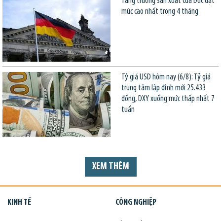
Tăng trưởng sản xuất của Đức đạt
mức cao nhất trong 4 tháng
Tỷ giá USD hôm nay (6/8): Tỷ giá
trung tâm lập đỉnh mới 25.433
đồng, DXY xuống mức thấp nhất 7
tuần
XEM THÊM
KINH TẾ
CÔNG NGHIỆP