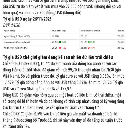
mua USD cao nhất vừa có giá bán ra thấp nhất so với các ngân hàng khác.
Giá USD tự do niêm yết ở mức mua vào 27.600 đồng/USD (không đổi so với
hôm qua) và bán ra 27.700 đồng/USD (không đổi).
Tỷ giá USD ngày 26/11/2025
ĐVT: đ/USD
Tỷ giá USD thế giới giảm đáng kể sau nhiều dữ liệu trái chiều
Chỉ số USD Index (DXY), thước đo sức mạnh của đồng bạc xanh so với các
đồng tiền chủ chốt khác, đã giảm về mức 99,70 theo ghi nhận lúc 7h30 (giờ
Việt Nam). So với phiên trước đó, tỷ giá euro so với USD tăng 0,06%, lên mức
1,1579. Tỷ giá đồng bảng Anh so với USD tăng 0,09% lên mức 1,3176. Tỷ giá
USD so với yen Nhật giảm 0,06% về 155,97.
Đồng USD đã giảm vào hôm qua do một loạt dữ liệu kinh tế trái chiều, một
số trong đó bị trì hoãn và do đó không có tính cập nhật, củng cố kỳ vọng rằng
Cục Dự trữ Liên bang (Fed) sẽ cắt giảm lãi suất vào tháng tới.
Chỉ số DXY đã giảm 0,5% sau khi dữ liệu giá sản xuất và doanh số bán lẻ
tháng 9 được công bố. Trước đó, chỉ số này vẫn duy trì đà tăng từ tuần trước
khi tăng gần 1%.