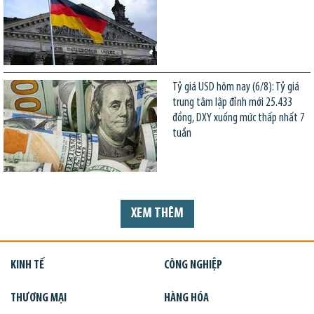
Tỷ giá USD hôm nay (6/8): Tỷ giá
trung tâm lập đỉnh mới 25.433
đồng, DXY xuống mức thấp nhất 7
tuần
XEM THÊM
KINH TẾ
CÔNG NGHIỆP
THƯƠNG MẠI
HÀNG HÓA