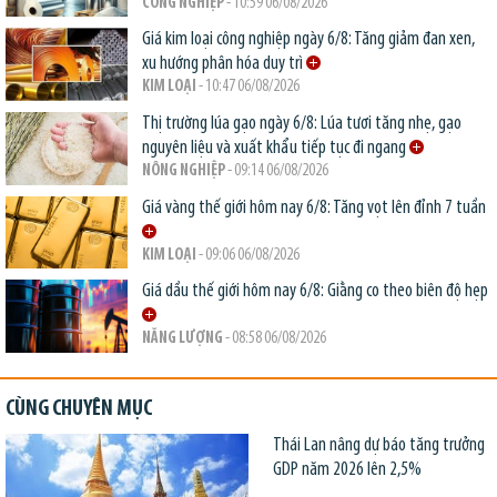
CÔNG NGHIỆP
- 10:59 06/08/2026
Giá kim loại công nghiệp ngày 6/8: Tăng giảm đan xen,
xu hướng phân hóa duy trì
KIM LOẠI
- 10:47 06/08/2026
Thị trường lúa gạo ngày 6/8: Lúa tươi tăng nhẹ, gạo
nguyên liệu và xuất khẩu tiếp tục đi ngang
NÔNG NGHIỆP
- 09:14 06/08/2026
Giá vàng thế giới hôm nay 6/8: Tăng vọt lên đỉnh 7 tuần
KIM LOẠI
- 09:06 06/08/2026
Giá dầu thế giới hôm nay 6/8: Giằng co theo biên độ hẹp
NĂNG LƯỢNG
- 08:58 06/08/2026
CÙNG CHUYÊN MỤC
Thái Lan nâng dự báo tăng trưởng
GDP năm 2026 lên 2,5%