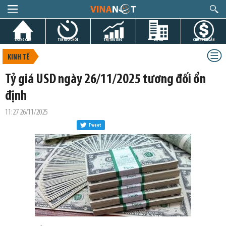
TRANG CHỦ
TIN GIỜ CHÓT
THỊ TRƯỜNG
DỰ ÁN
CHỨNG KHOÁN
KINH TẾ
Tỷ giá USD ngày 26/11/2025 tương đối ổn
định
11:27 26/11/2025
Tweet