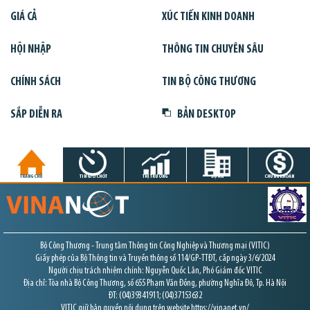
GIÁ CẢ
XÚC TIẾN KINH DOANH
HỘI NHẬP
THÔNG TIN CHUYÊN SÂU
CHÍNH SÁCH
TIN BỘ CÔNG THƯƠNG
SẮP DIỄN RA
BẢN DESKTOP
TRANG CHỦ
TIN GIỜ CHÓT
THỊ TRƯỜNG
DỰ ÁN
CHỨNG KHOÁN
Bộ Công Thương - Trung tâm Thông tin Công Nghiệp và Thương mại (VITIC)
Giấy phép của Bộ Thông tin và Truyền thông số 114/GP-TTĐT, cấp ngày 3/6/2024
Người chịu trách nhiệm chính: Nguyễn Quốc Lân, Phó Giám đốc VITIC
Địa chỉ: Tòa nhà Bộ Công Thương, số 655 Phạm Văn Đồng, phường Nghĩa Đô, Tp. Hà Nội
ĐT: (04)39341911; (04)37153632
VITIC giữ bản quyền nội dung trên website https://vinanet.vn/