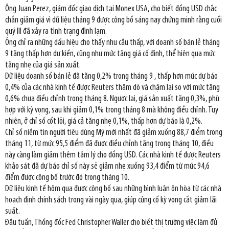
Ông Juan Perez, giám đốc giao dịch tại Monex USA, cho biết đồng USD chắc
chắn giảm giá vì dữ liệu tháng 9 được công bố sáng nay chứng minh rằng cuối
quý III đã xảy ra tình trạng đình lạm.
Ông chỉ ra những dấu hiệu cho thấy nhu cầu thấp, với doanh số bán lẻ tháng
9 tăng thấp hơn dự kiến, cũng như mức tăng giá cố định, thể hiện qua mức
tăng nhẹ của giá sản xuất.
Dữ liệu doanh số bán lẻ đã tăng 0,2% trong tháng 9 , thấp hơn mức dự báo
0,4% của các nhà kinh tế được Reuters thăm dò và chậm lại so với mức tăng
0,6% chưa điều chỉnh trong tháng 8. Ngược lại, giá sản xuất tăng 0,3%, phù
hợp với kỳ vọng, sau khi giảm 0,1% trong tháng 8 mà không điều chỉnh. Tuy
nhiên, ở chỉ số cốt lõi, giá cả tăng nhẹ 0,1%, thấp hơn dự báo là 0,2%.
Chỉ số niềm tin người tiêu dùng Mỹ mới nhất đã giảm xuống 88,7 điểm trong
tháng 11, từ mức 95,5 điểm đã được điều chỉnh tăng trong tháng 10, điều
này càng làm giảm thêm tâm lý cho đồng USD. Các nhà kinh tế được Reuters
khảo sát đã dự báo chỉ số này sẽ giảm nhẹ xuống 93,4 điểm từ mức 94,6
điểm được công bố trước đó trong tháng 10.
Dữ liệu kinh tế hôm qua được công bố sau những bình luận ôn hòa từ các nhà
hoạch định chính sách trong vài ngày qua, giúp củng cố kỳ vọng cắt giảm lãi
suất.
Đầu tuần, Thống đốc Fed Christopher Waller cho biết thị trường việc làm đủ