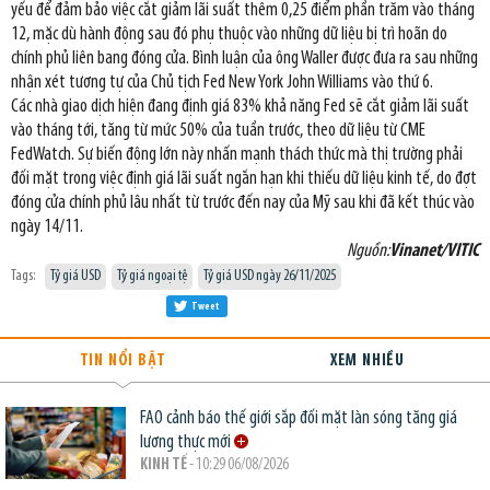
yếu để đảm bảo việc cắt giảm lãi suất thêm 0,25 điểm phần trăm vào tháng
12, mặc dù hành động sau đó phụ thuộc vào những dữ liệu bị trì hoãn do
chính phủ liên bang đóng cửa. Bình luận của ông Waller được đưa ra sau những
nhận xét tương tự của Chủ tịch Fed New York John Williams vào thứ 6.
Các nhà giao dịch hiện đang định giá 83% khả năng Fed sẽ cắt giảm lãi suất
vào tháng tới, tăng từ mức 50% của tuần trước, theo dữ liệu từ CME
FedWatch. Sự biến động lớn này nhấn mạnh thách thức mà thị trường phải
đối mặt trong việc định giá lãi suất ngắn hạn khi thiếu dữ liệu kinh tế, do đợt
đóng cửa chính phủ lâu nhất từ trước đến nay của Mỹ sau khi đã kết thúc vào
ngày 14/11.
Nguồn:
Vinanet/VITIC
Tags:
Tỷ giá USD
Tỷ giá ngoại tệ
Tỷ giá USD ngày 26/11/2025
Tweet
TIN NỔI BẬT
XEM NHIỀU
FAO cảnh báo thế giới sắp đối mặt làn sóng tăng giá
lương thực mới
KINH TẾ
- 10:29 06/08/2026