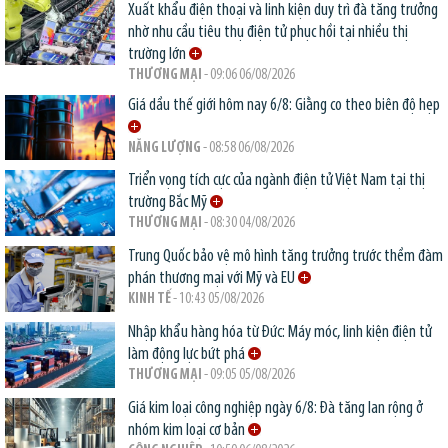
Xuất khẩu điện thoại và linh kiện duy trì đà tăng trưởng
nhờ nhu cầu tiêu thụ điện tử phục hồi tại nhiều thị
trường lớn
THƯƠNG MẠI
- 09:06 06/08/2026
Giá dầu thế giới hôm nay 6/8: Giằng co theo biên độ hẹp
NĂNG LƯỢNG
- 08:58 06/08/2026
Triển vọng tích cực của ngành điện tử Việt Nam tại thị
trường Bắc Mỹ
THƯƠNG MẠI
- 08:30 04/08/2026
Trung Quốc bảo vệ mô hình tăng trưởng trước thềm đàm
phán thương mại với Mỹ và EU
KINH TẾ
- 10:43 05/08/2026
Nhập khẩu hàng hóa từ Đức: Máy móc, linh kiện điện tử
làm động lực bứt phá
THƯƠNG MẠI
- 09:05 05/08/2026
Giá kim loại công nghiệp ngày 6/8: Đà tăng lan rộng ở
nhóm kim loại cơ bản