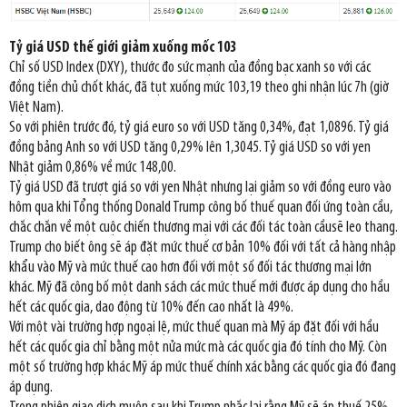
Tỷ giá USD thế giới giảm xuống mốc 103
Chỉ số USD Index (DXY), thước đo sức mạnh của đồng bạc xanh so với các
đồng tiền chủ chốt khác, đã tụt xuống mức 103,19 theo ghi nhận lúc 7h (giờ
Việt Nam).
So với phiên trước đó, tỷ giá euro so với USD tăng 0,34%, đạt 1,0896. Tỷ giá
đồng bảng Anh so với USD tăng 0,29% lên 1,3045. Tỷ giá USD so với yen
Nhật giảm 0,86% về mức 148,00.
Tỷ giá USD đã trượt giá so với yen Nhật nhưng lại giảm so với đồng euro vào
hôm qua khi Tổng thống Donald Trump công bố thuế quan đối ứng toàn cầu,
chắc chắn về một cuộc chiến thương mại với các đối tác toàn cầusẽ leo thang.
Trump cho biết ông sẽ áp đặt mức thuế cơ bản 10% đối với tất cả hàng nhập
khẩu vào Mỹ và mức thuế cao hơn đối với một số đối tác thương mại lớn
khác. Mỹ đã công bố một danh sách các mức thuế mới được áp dụng cho hầu
hết các quốc gia, dao động từ 10% đến cao nhất là 49%.
Với một vài trường hợp ngoại lệ, mức thuế quan mà Mỹ áp đặt đối với hầu
hết các quốc gia chỉ bằng một nửa mức mà các quốc gia đó tính cho Mỹ. Còn
một số trường hợp khác Mỹ áp mức thuế chính xác bằng các quốc gia đó đang
áp dụng.