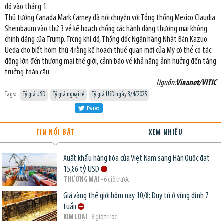
đó vào tháng 1.
Thủ tướng Canada Mark Carney đã nói chuyện với Tổng thống Mexico Claudia
Sheinbaum vào thứ 3 về kế hoạch chống các hành động thương mại không
chính đáng của Trump. Trong khi đó, Thống đốc Ngân hàng Nhật Bản Kazuo
Ueda cho biết hôm thứ 4 rằng kế hoạch thuế quan mới của Mỹ có thể có tác
động lớn đến thương mại thế giới, cảnh báo về khả năng ảnh hưởng đến tăng
trưởng toàn cầu.
Nguồn:
Vinanet/VITIC
Tags:
Tỷ giá USD
Tỷ giá ngoại tệ
Tỷ giá USD ngày 3/4/2025
Tweet
TIN NỔI BẬT
XEM NHIỀU
Xuất khẩu hàng hóa của Việt Nam sang Hàn Quốc đạt
15,86 tỷ USD
THƯƠNG MẠI
- 6 giờ trước
Giá vàng thế giới hôm nay 10/8: Duy trì ở vùng đỉnh 7
tuần
KIM LOẠI
- 8 giờ trước