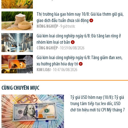
Thị trường lúa gạo hôm nay 10/8: Giá lúa thơm giữ giá,
giao dịch đầu tuần chưa sôi động
NÔNG NGHIỆP
- 9 giờ trước
Giá kim loại công nghiệp ngày 6/8: Đà tăng lan rộng ở
nhóm kim loại cơ bản
CÔNG NGHIỆP
- 10:59 06/08/2026
Giá kim loại công nghiệp ngày 6/8: Tăng giảm đan xen,
xu hướng phân hóa duy trì
KIM LOẠI
- 10:47 06/08/2026
CÙNG CHUYÊN MỤC
Tỷ giá USD hôm nay (10/8): Tỷ giá
trung tâm tiếp tục leo dốc, USD
chờ tín hiệu mới từ CPI Mỹ tháng 7