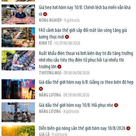
Giá heo hơi hôm nay 10/8: Chênh lệch ba miền vẫn khá
rõ
NÔNG NGHIỆP
- 9 giờ trước
FAO cảnh báo thế giới sắp đối mặt làn sóng tăng giá
lương thực mới
KINH TẾ
- 10:29 06/08/2026
Xuất khẩu điện thoại và linh kiện duy trì đà tăng trưởng
nhờ nhu cầu tiêu thụ điện tử phục hồi tại nhiều thị
trường lớn
THƯƠNG MẠI
- 09:06 06/08/2026
Giá dầu thế giới hôm nay 6/8: Giằng co theo biên độ hẹp
NĂNG LƯỢNG
- 08:58 06/08/2026
Giá dầu thế giới hôm nay 10/8: Hồi phục nhẹ
NĂNG LƯỢNG
- 8 giờ trước
Diễn biến giá nông sản thế giới hôm nay 10/8/2026
GIÁ CẢ
- 9 giờ trước