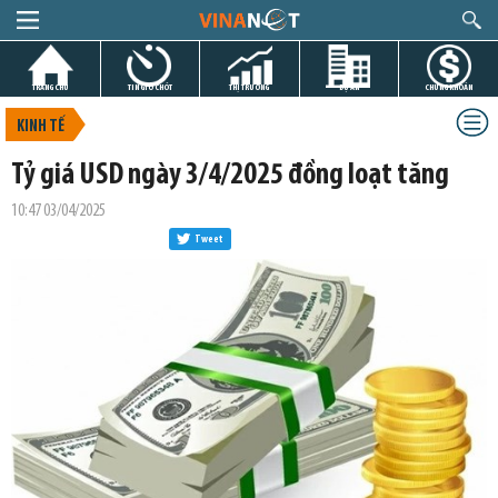
TRANG CHỦ
TIN GIỜ CHÓT
THỊ TRƯỜNG
DỰ ÁN
CHỨNG KHOÁN
KINH TẾ
Tỷ giá USD ngày 3/4/2025 đồng loạt tăng
10:47 03/04/2025
Tweet