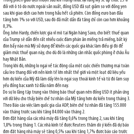
Trong phiên giao dịch muộn sau khi Trump nhắc lại rằng Mỹ sẽ áp thuế 25%
đối với ô tô do nước ngoài sản xuất, đồng USD đã sụt giảm so với đồng yen
sau khi giao dịch cao hơn trong hầu hết cả phiên. Còn đồng euro ban đầu
tăng hơn 1% so với USD, sau đó đã mất dần đà tăng chỉ còn cao hơn khoảng
0,3%.
Ông John Hardy, chiến lược gia vĩ mô tại Ngân hàng Saxo, cho biết thuế quan
của Trump sẽ dẫn đến rất nhiều cuộc đàm phán ăn miếng trả miếng, bất kỳ
đòn bẩy nào mà Mỹ sử dụng để khiến các quốc gia khác làm điều gì đó để
giảm mức thuế quan này, cho dù đó là những cân nhắc quốc phòng ở châu Âu
hay Nhật Bản.
Trong khi đó, những lo ngại về tác động của một cuộc chiến thương mại toàn
cầu leo thang đối với nền kinh tế lớn nhất thế giới và một loạt dữ liệu yếu
hơn dự kiến của Mỹ đã làm dấy lên lo ngại suy thoái kinh tế và từ đó làm suy
yếu đồng bạc xanh từ đầu năm đến nay.
Do sự lo lắng tập trung vào thông báo thuế quan nên đồng USD ít phản ứng
với dữ liệu cho thấy biên chế tư nhân của Mỹ tăng hơn dự kiến trong tháng 3.
Theo Báo cáo việc làm quốc gia của ADP, biên chế tư nhân đã tăng 155.000
vào tháng trước sau khi tăng 84.000 vào tháng 2.
Đơn đặt hàng của các nhà máy đã tăng 0,6% trong tháng 2, sau khi tăng
1,8% trong tháng 1. Các nhà kinh tế được Reuters thăm dò ý kiến đã dự báo
đơn đặt hàng nhà máy sẽ tăng 0,5% sau khi tăng 1,7% được báo cáo trước