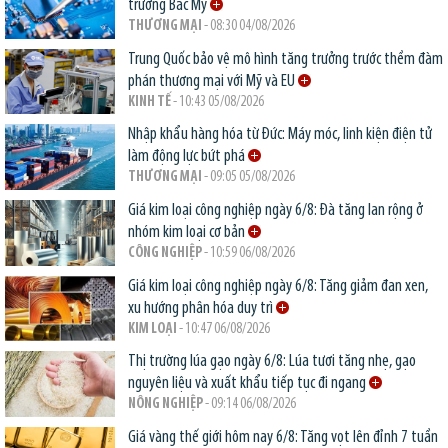
trường Bắc Mỹ
THƯƠNG MẠI
- 08:30 04/08/2026
Trung Quốc bảo vệ mô hình tăng trưởng trước thềm đàm
phán thương mại với Mỹ và EU
KINH TẾ
- 10:43 05/08/2026
Nhập khẩu hàng hóa từ Đức: Máy móc, linh kiện điện tử
làm động lực bứt phá
THƯƠNG MẠI
- 09:05 05/08/2026
Giá kim loại công nghiệp ngày 6/8: Đà tăng lan rộng ở
nhóm kim loại cơ bản
CÔNG NGHIỆP
- 10:59 06/08/2026
Giá kim loại công nghiệp ngày 6/8: Tăng giảm đan xen,
xu hướng phân hóa duy trì
KIM LOẠI
- 10:47 06/08/2026
Thị trường lúa gạo ngày 6/8: Lúa tươi tăng nhẹ, gạo
nguyên liệu và xuất khẩu tiếp tục đi ngang
NÔNG NGHIỆP
- 09:14 06/08/2026
Giá vàng thế giới hôm nay 6/8: Tăng vọt lên đỉnh 7 tuần