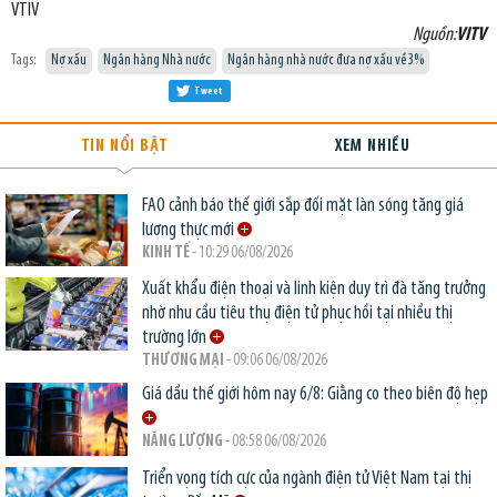
VTIV
Nguồn:
VITV
Tags:
Nợ xấu
Ngân hàng Nhà nước
Ngân hàng nhà nước đưa nợ xấu về 3%
Tweet
TIN NỔI BẬT
XEM NHIỀU
FAO cảnh báo thế giới sắp đối mặt làn sóng tăng giá
lương thực mới
KINH TẾ
- 10:29 06/08/2026
Xuất khẩu điện thoại và linh kiện duy trì đà tăng trưởng
nhờ nhu cầu tiêu thụ điện tử phục hồi tại nhiều thị
trường lớn
THƯƠNG MẠI
- 09:06 06/08/2026
Giá dầu thế giới hôm nay 6/8: Giằng co theo biên độ hẹp
NĂNG LƯỢNG
- 08:58 06/08/2026
Triển vọng tích cực của ngành điện tử Việt Nam tại thị