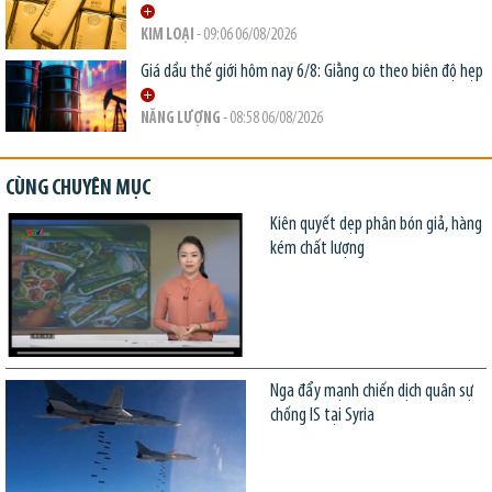
KIM LOẠI
- 09:06 06/08/2026
Giá dầu thế giới hôm nay 6/8: Giằng co theo biên độ hẹp
NĂNG LƯỢNG
- 08:58 06/08/2026
CÙNG CHUYÊN MỤC
Kiên quyết dẹp phân bón giả, hàng
kém chất lượng
Nga đẩy mạnh chiến dịch quân sự
chống IS tại Syria