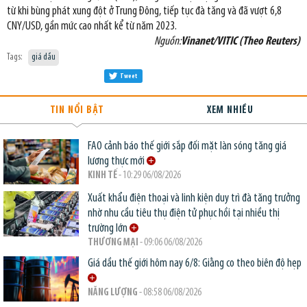
từ khi bùng phát xung đột ở Trung Đông, tiếp tục đà tăng và đã vượt 6,8
CNY/USD, gần mức cao nhất kể từ năm 2023.
Nguồn:
Vinanet/VITIC (Theo Reuters)
Tags:
giá dầu
Tweet
TIN NỔI BẬT
XEM NHIỀU
FAO cảnh báo thế giới sắp đối mặt làn sóng tăng giá
lương thực mới
KINH TẾ
- 10:29 06/08/2026
Xuất khẩu điện thoại và linh kiện duy trì đà tăng trưởng
nhờ nhu cầu tiêu thụ điện tử phục hồi tại nhiều thị
trường lớn
THƯƠNG MẠI
- 09:06 06/08/2026
Giá dầu thế giới hôm nay 6/8: Giằng co theo biên độ hẹp
NĂNG LƯỢNG
- 08:58 06/08/2026