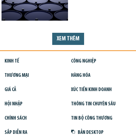
XEM THÊM
KINH TẾ
CÔNG NGHIỆP
THƯƠNG MẠI
HÀNG HÓA
GIÁ CẢ
XÚC TIẾN KINH DOANH
HỘI NHẬP
THÔNG TIN CHUYÊN SÂU
CHÍNH SÁCH
TIN BỘ CÔNG THƯƠNG
SẮP DIỄN RA
BẢN DESKTOP