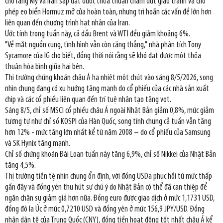
cho rằng Mỹ và Iran sắp đạt được thỏa thuận chấm dứt giao tranh và cho
phép eo biển Hormuz mở cửa hoàn toàn, nhưng trì hoãn các vấn đề lớn hơn
liên quan đến chương trình hạt nhân của Iran.
Ước tính trong tuần này, cả dầu Brent và WTI đều giảm khoảng 6%.
"Về mặt nguồn cung, tình hình vẫn còn căng thẳng," nhà phân tích Tony
Sycamore của IG cho biết, đồng thời nói rằng sẽ khó đạt được một thỏa
thuận hòa bình giữa hai bên.
Thị trường chứng khoán châu Á hạ nhiệt một chút vào sáng 8/5/2026, song
nhìn chung đang có xu hướng tăng mạnh do cổ phiếu của các nhà sản xuất
chip và các cổ phiếu liên quan đến trí tuệ nhân tạo tăng vọt.
Sáng 8/5, chỉ số MSCI cổ phiếu châu Á ngoài Nhật Bản giảm 0,8%, mức giảm
tương tự như chỉ số KOSPI của Hàn Quốc, song tính chung cả tuần vẫn tăng
hơn 12% - mức tăng lớn nhất kể từ năm 2008 – do cổ phiếu của Samsung
và SK Hynix tăng mạnh.
Chỉ số chứng khoán Đài Loan tuần này tăng 6,9%, chỉ số Nikkei của Nhật Bản
tăng 4,5%.
Thị trường tiền tệ nhìn chung ổn định, với đồng USDa phục hồi từ mức thấp
gần đây và đồng yên thu hút sự chú ý do Nhật Bản có thể đã can thiệp để
ngăn chặn sự giảm giá hơn nữa. Đồng euro được giao dịch ở mức 1,1731 USD,
đồng đô la Úc ở mức 0,7210 USD và đồng yên ở mức 156,9 JPY/USD. Đồng
nhân dân tệ của Trung Quốc (CNY), đồng tiền hoạt động tốt nhất châu Á kể