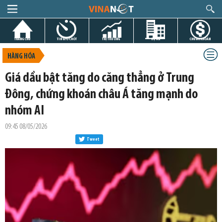
TRANG CHỦ
TIN GIỜ CHÓT
THỊ TRƯỜNG
DỰ ÁN
CHỨNG KHOÁN
HÀNG HÓA
Giá dầu bật tăng do căng thẳng ở Trung
Đông, chứng khoán châu Á tăng mạnh do
nhóm AI
09:45 08/05/2026
Tweet