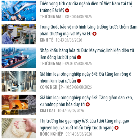
Triển vọng tích cực của ngành điện tử Việt Nam tại thị
trường Bắc Mỹ
THƯƠNG MẠI
- 08:30 04/08/2026
Trung Quốc bảo vệ mô hình tăng trưởng trước thềm đàm
phán thương mại với Mỹ và EU
KINH TẾ
- 10:43 05/08/2026
Nhập khẩu hàng hóa từ Đức: Máy móc, linh kiện điện tử
làm động lực bứt phá
THƯƠNG MẠI
- 09:05 05/08/2026
Giá kim loại công nghiệp ngày 6/8: Đà tăng lan rộng ở
nhóm kim loại cơ bản
CÔNG NGHIỆP
- 10:59 06/08/2026
Giá kim loại công nghiệp ngày 6/8: Tăng giảm đan xen,
xu hướng phân hóa duy trì
KIM LOẠI
- 10:47 06/08/2026
Thị trường lúa gạo ngày 6/8: Lúa tươi tăng nhẹ, gạo
nguyên liệu và xuất khẩu tiếp tục đi ngang
NÔNG NGHIỆP
- 09:14 06/08/2026