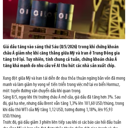
Giá dầu tăng vào sáng thứ Sáu (8/5/2026) trong khi chứng khoán
châu Á giảm nhẹ khi căng thẳng giữa Mỹ và Iran ở Trung Đông gia
tăng trở lại. Tuy nhiên, tính chung cả tuần, chứng khoán châu Á
tăng khá mạnh do nhu cầu về AI thu hút các nhà sản xuất chip.
Xung đột giữa Mỹ và Iran tái diễn đe dọa thỏa thuận ngừng bắn vốn đã mong
manh và làm giảm hy vọng về tiến triển trong việc mở lại eo biển Hormuz,
một tuyến đường vận chuyển dầu khí quan trọng.
Sáng 8/5, ngay khi thị trường châu Á mở cửa, giá dầu đã tăng hơn 3%. Sau
đó, giá hạ nhẹ, nhưng dầu Brent vẫn tăng 1,3% lên 101,60 USD/thùng, trong
khi dầu thô WTI của Mỹ tăng 1,12 USD, tương đương 1,18%, lên 95,93
USD/thùng.
Trước đó, giá dầu giảm 3 phiên liên tiếp sau khi có các báo cáo hồi đầu tuần