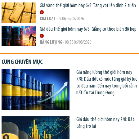
Giá vàng thế giới hôm nay 6/8: Tăng vọt lên đỉnh 7 tuần
KIM LOẠI
- 09:06 06/08/2026
Giá dầu thế giới hôm nay 6/8: Giằng co theo biên độ hẹp
NĂNG LƯỢNG
- 08:58 06/08/2026
CÙNG CHUYÊN MỤC
Giá năng lượng thế giới hôm nay
7/8: Dầu đốt có mức tăng giá kỷ lục
từ đầu năm đến nay trong bối cảnh
bất ổn tại Trung Đông
Giá dầu thế giới hôm nay 7/8: Bật
tăng trở lại