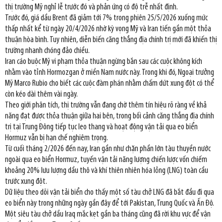
thị trường Mỹ nghỉ lễ trước đó và phản ứng có độ trễ nhất định.
Trước đó, giá dầu Brent đã giảm tới 7% trong phiên 25/5/2026 xuống mức
thấp nhất kể từ ngày 20/4/2026 nhờ kỳ vọng Mỹ và Iran tiến gần một thỏa
thuận hòa bình. Tuy nhiên, diễn biến căng thẳng địa chính trị mới đã khiến thị
trường nhanh chóng đảo chiều.
Iran cáo buộc Mỹ vi phạm thỏa thuận ngừng bắn sau các cuộc không kích
nhằm vào tỉnh Hormozgan ở miền Nam nước này. Trong khi đó, Ngoại trưởng
Mỹ Marco Rubio cho biết các cuộc đàm phán nhằm chấm dứt xung đột có thể
còn kéo dài thêm vài ngày.
Theo giới phân tích, thị trường vẫn đang chờ thêm tín hiệu rõ ràng về khả
năng đạt được thỏa thuận giữa hai bên, trong bối cảnh căng thẳng địa chính
trị tại Trung Đông tiếp tục leo thang và hoạt động vận tải qua eo biển
Hormuz vẫn bị hạn chế nghiêm trọng.
Từ cuối tháng 2/2026 đến nay, Iran gần như chặn phần lớn tàu thuyền nước
ngoài qua eo biển Hormuz, tuyến vận tải năng lượng chiến lược vốn chiếm
khoảng 20% lưu lượng dầu thô và khí thiên nhiên hóa lỏng (LNG) toàn cầu
trước xung đột.
Dữ liệu theo dõi vận tải biển cho thấy một số tàu chở LNG đã bắt đầu đi qua
eo biển này trong những ngày gần đây để tới Pakistan, Trung Quốc và Ấn Độ.
Một siêu tàu chở dầu Iraq mắc kẹt gần ba tháng cũng đã rời khu vực để vận