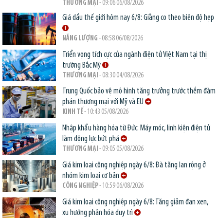
THƯƠNG MẠI
- 09:06 06/08/2026
Giá dầu thế giới hôm nay 6/8: Giằng co theo biên độ hẹp
NĂNG LƯỢNG
- 08:58 06/08/2026
Triển vọng tích cực của ngành điện tử Việt Nam tại thị
trường Bắc Mỹ
THƯƠNG MẠI
- 08:30 04/08/2026
Trung Quốc bảo vệ mô hình tăng trưởng trước thềm đàm
phán thương mại với Mỹ và EU
KINH TẾ
- 10:43 05/08/2026
Nhập khẩu hàng hóa từ Đức: Máy móc, linh kiện điện tử
làm động lực bứt phá
THƯƠNG MẠI
- 09:05 05/08/2026
Giá kim loại công nghiệp ngày 6/8: Đà tăng lan rộng ở
nhóm kim loại cơ bản
CÔNG NGHIỆP
- 10:59 06/08/2026
Giá kim loại công nghiệp ngày 6/8: Tăng giảm đan xen,
xu hướng phân hóa duy trì