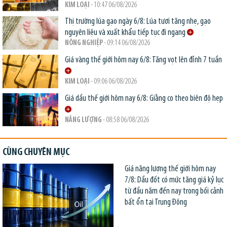
KIM LOẠI
- 10:47 06/08/2026
Thị trường lúa gạo ngày 6/8: Lúa tươi tăng nhẹ, gạo
nguyên liệu và xuất khẩu tiếp tục đi ngang
NÔNG NGHIỆP
- 09:14 06/08/2026
Giá vàng thế giới hôm nay 6/8: Tăng vọt lên đỉnh 7 tuần
KIM LOẠI
- 09:06 06/08/2026
Giá dầu thế giới hôm nay 6/8: Giằng co theo biên độ hẹp
NĂNG LƯỢNG
- 08:58 06/08/2026
CÙNG CHUYÊN MỤC
Giá năng lượng thế giới hôm nay
7/8: Dầu đốt có mức tăng giá kỷ lục
từ đầu năm đến nay trong bối cảnh
bất ổn tại Trung Đông