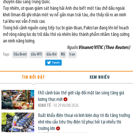
chuyển dầu sang Trung Quốc.
Tuy nhiên, cơ quan giám sát hàng hải Anh cho biết một tàu chở dầu ngoài
khơi Oman đã ghi nhận một vụ nổ gần mạn trái tàu, cho thấy rủi ro an ninh
tại khu vực vẫn ở mức cao.
Trong bối cảnh nguồn cung tiếp tục bị gián đoạn, Pakistan đang lên kế hoạch
mở rộng năng lực dự trữ dầu thô và nhiên liệu thành phẩm nhằm tăng cường
an ninh năng lượng.
Nguồn:
Vinanet/VITIC (Theo Reuters)
Tags:
Dầu Brent
dầu WTI
dầu thô
Mỹ
Iran
Tweet
TIN NỔI BẬT
XEM NHIỀU
FAO cảnh báo thế giới sắp đối mặt làn sóng tăng giá
lương thực mới
KINH TẾ
- 10:29 06/08/2026
Xuất khẩu điện thoại và linh kiện duy trì đà tăng trưởng
nhờ nhu cầu tiêu thụ điện tử phục hồi tại nhiều thị
trường lớn