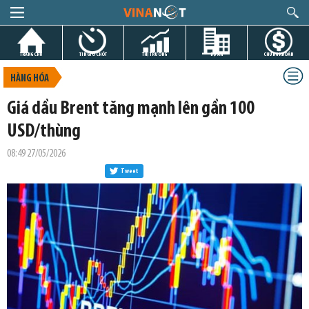
TRANG CHỦ
TIN GIỜ CHÓT
THỊ TRƯỜNG
DỰ ÁN
CHỨNG KHOÁN
HÀNG HÓA
Giá dầu Brent tăng mạnh lên gần 100
USD/thùng
08:49 27/05/2026
Tweet