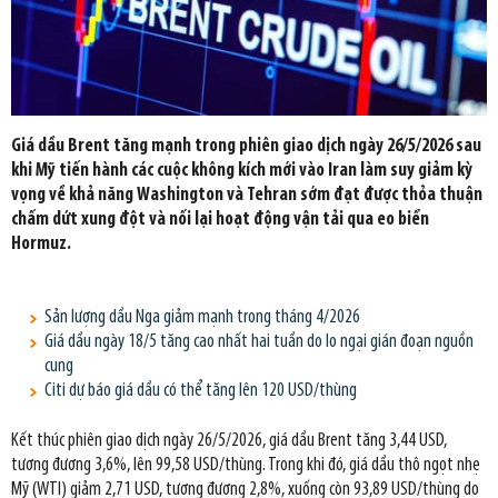
Giá dầu Brent tăng mạnh trong phiên giao dịch ngày 26/5/2026 sau
khi Mỹ tiến hành các cuộc không kích mới vào Iran làm suy giảm kỳ
vọng về khả năng Washington và Tehran sớm đạt được thỏa thuận
chấm dứt xung đột và nối lại hoạt động vận tải qua eo biển
Hormuz.
Sản lượng dầu Nga giảm mạnh trong tháng 4/2026
Giá dầu ngày 18/5 tăng cao nhất hai tuần do lo ngại gián đoạn nguồn
cung
Citi dự báo giá dầu có thể tăng lên 120 USD/thùng
Kết thúc phiên giao dịch ngày 26/5/2026, giá dầu Brent tăng 3,44 USD,
tương đương 3,6%, lên 99,58 USD/thùng. Trong khi đó, giá dầu thô ngọt nhẹ
Mỹ (WTI) giảm 2,71 USD, tương đương 2,8%, xuống còn 93,89 USD/thùng do