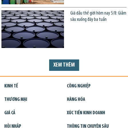
Giá dầu thế giới hôm nay 5/8: Giảm
sâu xuống đáy ba tuần
XEM THÊM
KINH TẾ
CÔNG NGHIỆP
THƯƠNG MẠI
HÀNG HÓA
GIÁ CẢ
XÚC TIẾN KINH DOANH
HỘI NHẬP
THÔNG TIN CHUYÊN SÂU