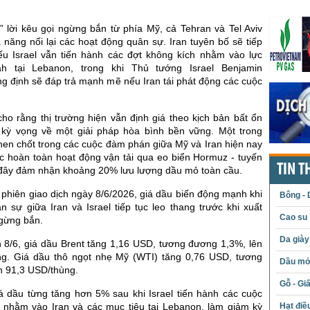
 lời kêu gọi ngừng bắn từ phía Mỹ, cả Tehran và Tel Aviv
năng nối lại các hoạt động quân sự. Iran tuyên bố sẽ tiếp
ếu Israel vẫn tiến hành các đợt không kích nhằm vào lực
ah tại Lebanon, trong khi Thủ tướng Israel Benjamin
g định sẽ đáp trả mạnh mẽ nếu Iran tái phát động các cuộc
cho rằng thị trường hiện vẫn định giá theo kịch bản bất ổn
 kỳ vọng về một giải pháp hòa bình bền vững. Một trong
hen chốt trong các cuộc đàm phán giữa Mỹ và Iran hiện nay
ục hoàn toàn hoạt động vận tải qua eo biển Hormuz - tuyến
TIN T
 đây đảm nhận khoảng 20% lưu lượng dầu mỏ toàn cầu.
 phiên giao dịch ngày 8/6/2026, giá dầu biến động mạnh khi
Bông - 
 sự giữa Iran và Israel tiếp tục leo thang trước khi xuất
Cao su
ngừng bắn.
Da giày
 8/6, giá dầu Brent tăng 1,16 USD, tương đương 1,3%, lên
g. Giá dầu thô ngọt nhẹ Mỹ (WTI) tăng 0,76 USD, tương
Dầu mỏ 
n 91,3 USD/thùng.
Gỗ - Gi
iá dầu từng tăng hơn 5% sau khi Israel tiến hành các cuộc
 nhằm vào Iran và các mục tiêu tại Lebanon, làm giảm kỳ
Hạt điề