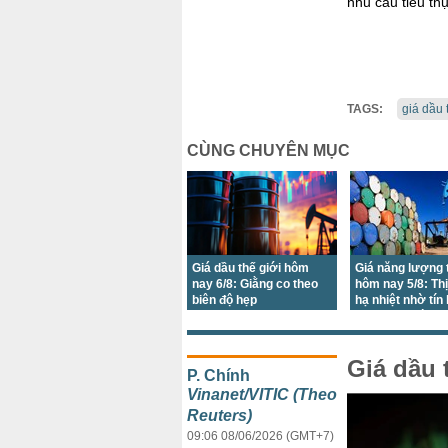
nhu cầu tiêu thụ
TAGS:
giá dầu 
CÙNG CHUYÊN MỤC
Giá dầu thế giới hôm
Giá năng lượng 
nay 6/8: Giằng co theo
hôm nay 5/8: Th
biên độ hẹp
hạ nhiệt nhờ tín
ngoại giao tích 
Giá dầu 
P. Chính
Vinanet/VITIC (Theo
Reuters)
09:06 08/06/2026 (GMT+7)