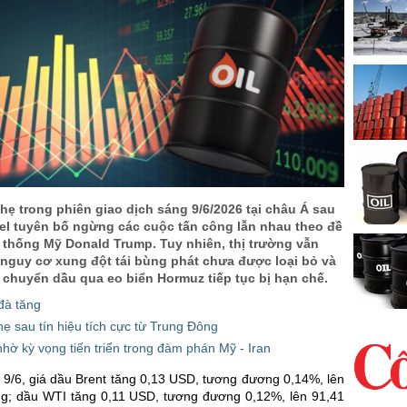
hẹ trong phiên giao dịch sáng 9/6/2026 tại châu Á sau
rael tuyên bố ngừng các cuộc tấn công lẫn nhau theo đề
 thống Mỹ Donald Trump. Tuy nhiên, thị trường vẫn
 nguy cơ xung đột tái bùng phát chưa được loại bỏ và
 chuyển dầu qua eo biển Hormuz tiếp tục bị hạn chế.
 đà tăng
ẹ sau tín hiệu tích cực từ Trung Đông
hờ kỳ vọng tiến triển trong đàm phán Mỹ - Iran
 9/6, giá dầu Brent tăng 0,13 USD, tương đương 0,14%, lên
g; dầu WTI tăng 0,11 USD, tương đương 0,12%, lên 91,41