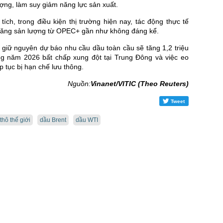
ợng, làm suy giảm năng lực sản xuất.
tích, trong điều kiện thị trường hiện nay, tác động thực tế
 tăng sản lượng từ OPEC+ gần như không đáng kể.
giữ nguyên dự báo nhu cầu dầu toàn cầu sẽ tăng 1,2 triệu
ng năm 2026 bất chấp xung đột tại Trung Đông và việc eo
p tục bị hạn chế lưu thông.
Nguồn:
Vinanet/VITIC (Theo Reuters)
Tweet
thô thế giới
dầu Brent
dầu WTI