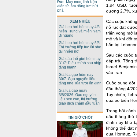
Đức: Máy móc, linh kiện
1,94 USD, tươ
điện tử làm động lực bứt
phá
đương 2,7%, xu
Các cuộc không 
XEM NHIỀU
Giá heo hơi hôm nay 4/8:
nỗ lực đạt đượ
Miền Trung và miền Nam
triển vọng mở l
đi ngang
mỏ và khí đốt t
Giá heo hơi hôm nay 5/8:
bắn tại Lebanon 
Thị trường tiếp tục lùi nhẹ
tại nhiều nơi
Sau các cuộc t
Giá dầu thế giới hôm nay
đáp trả. Tổng 
31/7: Điều chỉnh sau nhịp
Israel Benjami
tăng mạnh
vào Iran.
Giá lúa gạo hôm nay
30/7: Gạo nguyên liệu
Cuộc xung đột 
tăng nhẹ, lúa tươi ổn định
đầu tháng 4/202
Giá lúa gạo ngày
Tuy nhiên, Tehr
3/8/2026: Gạo nguyên
liệu neo cao, thị trường
qua eo biển Hor
giao dịch chậm đầu tuần
Trong bối cảnh
dầu tháng thứ t
TIN GIỜ CHÓT
định này khó t
không thể đạt 
qua Hormuz. Ri