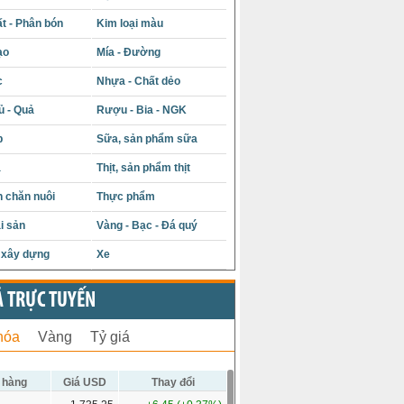
t - Phân bón
Kim loại màu
ạo
Mía - Đường
c
Nhựa - Chất dẻo
ủ - Quả
Rượu - Bia - NGK
p
Sữa, sản phẩm sữa
á
Thịt, sản phẩm thịt
 chăn nuôi
Thực phẩm
i sản
Vàng - Bạc - Đá quý
u xây dựng
Xe
Ả TRỰC TUYẾN
hóa
Vàng
Tỷ giá
 hàng
Giá USD
Thay đổi