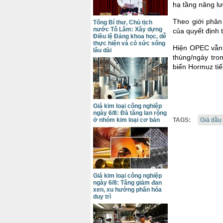
hạ tầng năng lư
Theo giới phân 
Tổng Bí thư, Chủ tịch
nước Tô Lâm: Xây dựng
của quyết định
Điều lệ Đảng khoa học, dễ
thực hiện và có sức sống
Hiện OPEC vẫn 
lâu dài
thùng/ngày tro
biển Hormuz tiế
Giá kim loại công nghiệp
ngày 6/8: Đà tăng lan rộng
ở nhóm kim loại cơ bản
TAGS:
Giá dầu 
Giá kim loại công nghiệp
ngày 6/8: Tăng giảm đan
xen, xu hướng phân hóa
duy trì