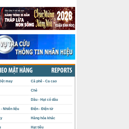
HEO MẶT HÀNG
REPORTS
Dệt may
Cà phê - Ca cao
Chè
Dầu - Hạt có dầu
- Nhiên liệu
Điện - Điện tử
ấy
Hàng hóa khác
u
Hạt tiêu