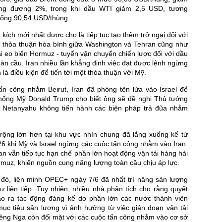
ng đương 2%, trong khi dầu WTI giảm 2,5 USD, tương
ống 90,54 USD/thùng.
kích mới nhất được cho là tiếp tục tạo thêm trở ngại đối với
c thỏa thuận hòa bình giữa Washington và Tehran cũng như
ại eo biển Hormuz - tuyến vận chuyển chiến lược đối với dầu
oàn cầu. Iran nhiều lần khẳng định việc đạt được lệnh ngừng
là điều kiện để tiến tới một thỏa thuận với Mỹ.
ấn công nhằm Beirut, Iran đã phóng tên lửa vào Israel để
thống Mỹ Donald Trump cho biết ông sẽ đề nghị Thủ tướng
n Netanyahu không tiến hành các biện pháp trả đũa nhằm
rộng lớn hơn tại khu vực nhìn chung đã lắng xuống kể từ
6 khi Mỹ và Israel ngừng các cuộc tấn công nhằm vào Iran.
an vẫn tiếp tục hạn chế phần lớn hoạt động vận tải hàng hải
muz, khiến nguồn cung năng lượng toàn cầu chịu áp lực.
 đó, liên minh OPEC+ ngày 7/6 đã nhất trí nâng sản lượng
ư liên tiếp. Tuy nhiên, nhiều nhà phân tích cho rằng quyết
ạo ra tác động đáng kể do phần lớn các nước thành viên
mục tiêu sản lượng vì ảnh hưởng từ việc gián đoạn vận tải
êng Nga còn đối mặt với các cuộc tấn công nhằm vào cơ sở