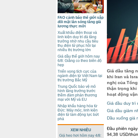
FAO cảnh báo thế giới sắp
đối mặt làn sóng tăng giá
lương thực mới
Xuất khẩu điện thoại và
linh kiện duy trì đà tăng
trưởng nhờ nhu cầu tiêu
thụ điện tử phục hồi tại
nhiều thị trường lớn
Giá dầu thế giới hôm nay
6/8: Giằng co theo biên độ
hẹp
Giá dầu tăng n
Triển vọng tích cực của
ngành điện tử Việt Nam tại
khi Iran và Is
thị trường Bắc Mỹ
nghị của Tổng
Trung Quốc bảo vệ mô
thận trọng khi
hình tăng trưởng trước
hoạt động vận
thềm đàm phán thương
mại với Mỹ và EU
Giá dầu duy trì
Nhập khẩu hàng hóa từ
Giá dầu giảm nh
Đức: Máy móc, linh kiện
điện tử làm động lực bứt
Dầu xuống giá n
phá
Đầu phiên ngày
XEM NHIỀU
94,38 USD/thùn
Giá heo hơi hôm nay 4/8: