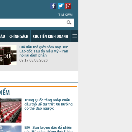
TÌM KIẾM
SÂU
CHÍNH SÁCH
XÚC TIẾN KINH DOANH
Giá dầu thế giới hôm nay 3/8:
Lao dốc sau tín hiệu Mỹ - Iran
nối lại đàm phán
09:17 03/08/2026
ĐIỂM
Trung Quốc tăng nhập khẩu
dầu thô để dự trữ: Xu hướng
có thể đảo ngược
EIA: Sản lượng dầu đá phiến
của Mỹ giảm tháng thứ 8 liên