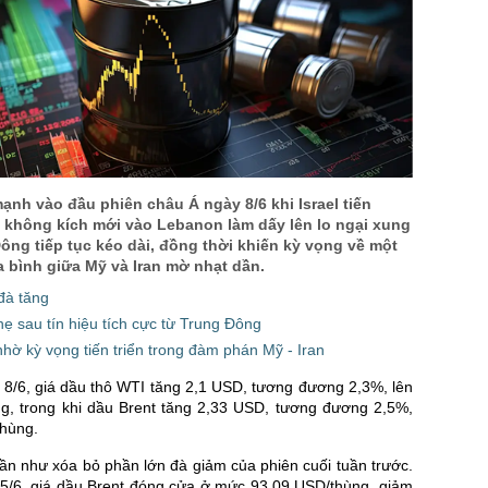
US Sug
US Cott
London
US Coc
Rough 
Nguồn Fi
ạnh vào đầu phiên châu Á ngày 8/6 khi Israel tiến
 không kích mới vào Lebanon làm dấy lên lo ngại xung
Đông tiếp tục kéo dài, đồng thời khiến kỳ vọng về một
 bình giữa Mỹ và Iran mờ nhạt dần.
 đà tăng
ẹ sau tín hiệu tích cực từ Trung Đông
hờ kỳ vọng tiến triển trong đàm phán Mỹ - Iran
 8/6, giá dầu thô WTI tăng 2,1 USD, tương đương 2,3%, lên
g, trong khi dầu Brent tăng 2,33 USD, tương đương 2,5%,
thùng.
ần như xóa bỏ phần lớn đà giảm của phiên cuối tuần trước.
 5/6, giá dầu Brent đóng cửa ở mức 93,09 USD/thùng, giảm