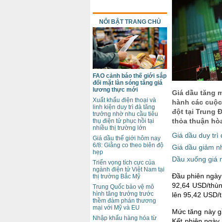
NỔI BẬT TRANG CHỦ
FAO cảnh báo thế giới sắp
đối mặt làn sóng tăng giá
lương thực mới
Giá dầu tăng m
Xuất khẩu điện thoại và
hành các cuộc
linh kiện duy trì đà tăng
đột tại Trung 
trưởng nhờ nhu cầu tiêu
thỏa thuận hòa
thụ điện tử phục hồi tại
nhiều thị trường lớn
Giá dầu duy trì
Giá dầu thế giới hôm nay
6/8: Giằng co theo biên độ
Giá dầu giảm nh
hẹp
Dầu xuống giá n
Triển vọng tích cực của
ngành điện tử Việt Nam tại
Đầu phiên ngày
thị trường Bắc Mỹ
92,64 USD/thùn
Trung Quốc bảo vệ mô
hình tăng trưởng trước
lên 95,42 USD/
thềm đàm phán thương
mại với Mỹ và EU
Mức tăng này g
Nhập khẩu hàng hóa từ
Kết phiên ngày