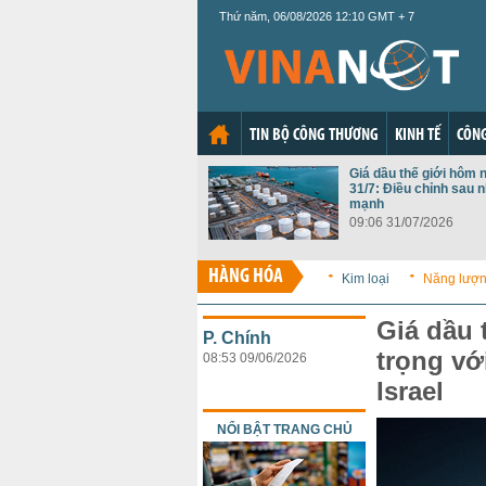
Thứ năm, 06/08/2026 12:10 GMT + 7
TIN BỘ CÔNG THƯƠNG
KINH TẾ
CÔNG
Giá dầu thế giới hôm 
31/7: Điều chỉnh sau n
mạnh
09:06 31/07/2026
HÀNG HÓA
Kim loại
Năng lượ
Giá dầu 
P. Chính
trọng vớ
08:53 09/06/2026
Israel
NỔI BẬT TRANG CHỦ