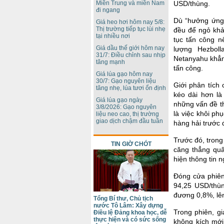
USD/thùng.
Miền Trung và miền Nam
đi ngang
Dù “hưởng ứng”
Giá heo hơi hôm nay 5/8:
Thị trường tiếp tục lùi nhẹ
đều để ngỏ khả 
tại nhiều nơi
tục tấn công n
Giá dầu thế giới hôm nay
lượng Hezboll
31/7: Điều chỉnh sau nhịp
Netanyahu khẳn
tăng mạnh
tấn công.
Giá lúa gạo hôm nay
30/7: Gạo nguyên liệu
Giới phân tích 
tăng nhẹ, lúa tươi ổn định
kéo dài hơn là
Giá lúa gạo ngày
những vấn đề t
3/8/2026: Gạo nguyên
là việc khôi ph
liệu neo cao, thị trường
giao dịch chậm đầu tuần
hàng hải trước
Trước đó, trong
TIN GIỜ CHÓT
căng thẳng quân
hiện thông tin 
Đóng cửa phiên
94,25 USD/thùn
đương 0,8%, lê
Tổng Bí thư, Chủ tịch
nước Tô Lâm: Xây dựng
Trong phiên, g
Điều lệ Đảng khoa học, dễ
thực hiện và có sức sống
không kích mới