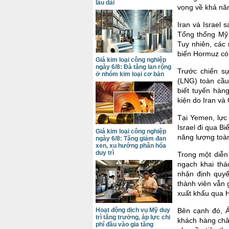
lâu dài
vọng về khả nă
Iran và Israel
Tổng thống Mỹ 
Tuy nhiên, các 
biển Hormuz có 
Giá kim loại công nghiệp
ngày 6/8: Đà tăng lan rộng
Trước chiến s
ở nhóm kim loại cơ bản
(LNG) toàn cầu
biết tuyến hàn
kiện do Iran v
Tại Yemen, lực
Israel đi qua B
Giá kim loại công nghiệp
năng lượng toà
ngày 6/8: Tăng giảm đan
xen, xu hướng phân hóa
duy trì
Trong một diễn
ngạch khai thá
nhận định quyế
thành viên vẫn 
xuất khẩu qua H
Bên cạnh đó, Ả
Hoạt động dịch vụ Mỹ duy
trì tăng trưởng, áp lực chi
khách hàng châu
phí đầu vào gia tăng