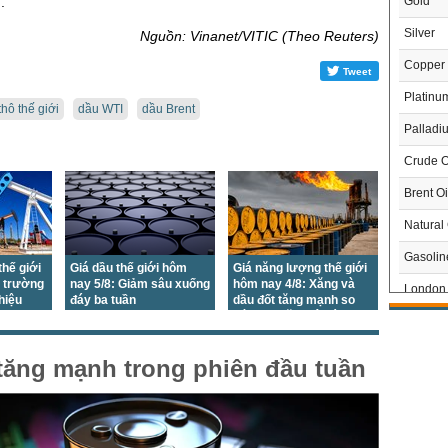
.
Gold
Silver
Nguồn: Vinanet/VITIC (Theo Reuters)
Copper
Tweet
Platinu
thô thế giới
dầu WTI
dầu Brent
Palladi
Crude O
Brent Oi
Natural
Gasoli
thế giới
Giá dầu thế giới hôm
Giá năng lượng thế giới
ị trường
nay 5/8: Giảm sâu xuống
hôm nay 4/8: Xăng và
London 
 hiệu
đáy ba tuần
dầu đốt tăng mạnh so
cực
với đầu năm gây áp lực
US Whe
THỊ 
lớn lên chi phí tiêu dùng
US Cor
tăng mạnh trong phiên đầu tuần
Trong
US Soy
US Coff
Chỉ