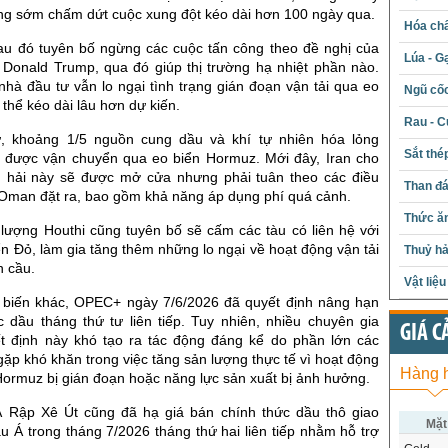
ng sớm chấm dứt cuộc xung đột kéo dài hơn 100 ngày qua.
Hóa chấ
 sau đó tuyên bố ngừng các cuộc tấn công theo đề nghị của
Lúa - G
Donald Trump, qua đó giúp thị trường hạ nhiệt phần nào.
nhà đầu tư vẫn lo ngại tình trạng gián đoạn vận tải qua eo
Ngũ cố
thể kéo dài lâu hơn dự kiến.
Rau - C
ự, khoảng 1/5 nguồn cung dầu và khí tự nhiên hóa lỏng
Sắt thé
 được vận chuyển qua eo biển Hormuz. Mới đây, Iran cho
g hải này sẽ được mở cửa nhưng phải tuân theo các điều
Than đ
à Oman đặt ra, bao gồm khả năng áp dụng phí quá cảnh.
Thức ăn
 lượng Houthi cũng tuyên bố sẽ cấm các tàu có liên hệ với
iển Đỏ, làm gia tăng thêm những lo ngại về hoạt động vận tải
Thuỷ hả
n cầu.
Vật liệ
 biến khác, OPEC+ ngày 7/6/2026 đã quyết định nâng hạn
c dầu tháng thứ tư liên tiếp. Tuy nhiên, nhiều chuyên gia
GIÁ C
t định này khó tạo ra tác động đáng kể do phần lớn các
gặp khó khăn trong việc tăng sản lượng thực tế vì hoạt động
Hàng 
ormuz bị gián đoạn hoặc năng lực sản xuất bị ảnh hưởng.
 Rập Xê Út cũng đã hạ giá bán chính thức dầu thô giao
Mặt
 Á trong tháng 7/2026 tháng thứ hai liên tiếp nhằm hỗ trợ