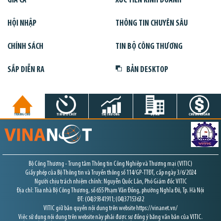
GIÁ CẢ
XÚC TIẾN KINH DOANH
HỘI NHẬP
THÔNG TIN CHUYÊN SÂU
CHÍNH SÁCH
TIN BỘ CÔNG THƯƠNG
SẮP DIỄN RA
BẢN DESKTOP
TRANG CHỦ
TIN GIỜ CHÓT
THỊ TRƯỜNG
DỰ ÁN
CHỨNG KHOÁN
Bộ Công Thương - Trung tâm Thông tin Công Nghiệp và Thương mại (VITIC)
Giấy phép của Bộ Thông tin và Truyền thông số 114/GP-TTĐT, cấp ngày 3/6/2024
Người chịu trách nhiệm chính: Nguyễn Quốc Lân, Phó Giám đốc VITIC
Địa chỉ: Tòa nhà Bộ Công Thương, số 655 Phạm Văn Đồng, phường Nghĩa Đô, Tp. Hà Nội
ĐT: (04)39341911; (04)37153632
VITIC giữ bản quyền nội dung trên website https://vinanet.vn/
Việc sử dụng nội dung trên website này phải được sự đồng ý bằng văn bản của VITIC.