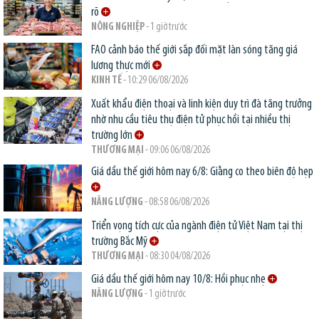
rõ
NÔNG NGHIỆP
- 1 giờ trước
FAO cảnh báo thế giới sắp đối mặt làn sóng tăng giá
lương thực mới
KINH TẾ
- 10:29 06/08/2026
Xuất khẩu điện thoại và linh kiện duy trì đà tăng trưởng
nhờ nhu cầu tiêu thụ điện tử phục hồi tại nhiều thị
trường lớn
THƯƠNG MẠI
- 09:06 06/08/2026
Giá dầu thế giới hôm nay 6/8: Giằng co theo biên độ hẹp
NĂNG LƯỢNG
- 08:58 06/08/2026
Triển vọng tích cực của ngành điện tử Việt Nam tại thị
trường Bắc Mỹ
THƯƠNG MẠI
- 08:30 04/08/2026
Giá dầu thế giới hôm nay 10/8: Hồi phục nhẹ
NĂNG LƯỢNG
- 1 giờ trước