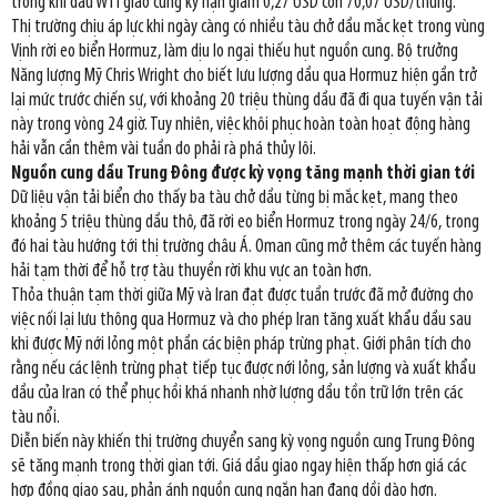
trong khi dầu WTI giao cùng kỳ hạn giảm 0,27 USD còn 70,07 USD/thùng.
Thị trường chịu áp lực khi ngày càng có nhiều tàu chở dầu mắc kẹt trong vùng
Vịnh rời eo biển Hormuz, làm dịu lo ngại thiếu hụt nguồn cung. Bộ trưởng
Năng lượng Mỹ Chris Wright cho biết lưu lượng dầu qua Hormuz hiện gần trở
lại mức trước chiến sự, với khoảng 20 triệu thùng dầu đã đi qua tuyến vận tải
này trong vòng 24 giờ. Tuy nhiên, việc khôi phục hoàn toàn hoạt động hàng
hải vẫn cần thêm vài tuần do phải rà phá thủy lôi.
Nguồn cung dầu Trung Đông được kỳ vọng tăng mạnh thời gian tới
Dữ liệu vận tải biển cho thấy ba tàu chở dầu từng bị mắc kẹt, mang theo
khoảng 5 triệu thùng dầu thô, đã rời eo biển Hormuz trong ngày 24/6, trong
đó hai tàu hướng tới thị trường châu Á. Oman cũng mở thêm các tuyến hàng
hải tạm thời để hỗ trợ tàu thuyền rời khu vực an toàn hơn.
Thỏa thuận tạm thời giữa Mỹ và Iran đạt được tuần trước đã mở đường cho
việc nối lại lưu thông qua Hormuz và cho phép Iran tăng xuất khẩu dầu sau
khi được Mỹ nới lỏng một phần các biện pháp trừng phạt. Giới phân tích cho
rằng nếu các lệnh trừng phạt tiếp tục được nới lỏng, sản lượng và xuất khẩu
dầu của Iran có thể phục hồi khá nhanh nhờ lượng dầu tồn trữ lớn trên các
tàu nổi.
Diễn biến này khiến thị trường chuyển sang kỳ vọng nguồn cung Trung Đông
sẽ tăng mạnh trong thời gian tới. Giá dầu giao ngay hiện thấp hơn giá các
hợp đồng giao sau, phản ánh nguồn cung ngắn hạn đang dồi dào hơn.