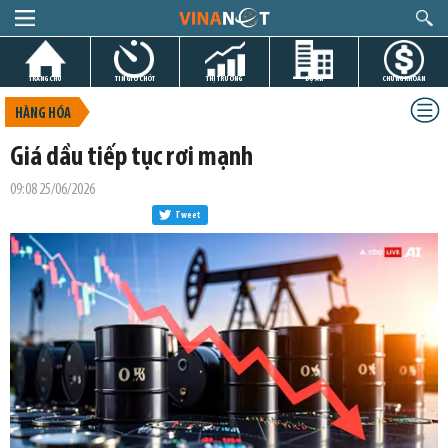
TRANG CHỦ
TIN GIỜ CHÓT
THỊ TRƯỜNG
DỰ ÁN
CHỨNG KHOÁN
HÀNG HÓA
Giá dầu tiếp tục rơi mạnh
09:08 25/06/2026
Tweet