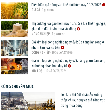
Diễn biến giá nông sản thế giới hôm nay 10/8/2026
GIÁ CẢ
- 1 giờ trước
Thị trường lúa gạo hôm nay 10/8: Giá lúa thơm giữ giá,
giao dịch đầu tuần chưa sôi động
NÔNG NGHIỆP
- 1 giờ trước
Giá kim loại công nghiệp ngày 6/8: Đà tăng lan rộng ở
nhóm kim loại cơ bản
CÔNG NGHIỆP
- 10:59 06/08/2026
Giá kim loại công nghiệp ngày 6/8: Tăng giảm đan xen,
xu hướng phân hóa duy trì
KIM LOẠI
- 10:47 06/08/2026
CÙNG CHUYÊN MỤC
Tồn kho khí đốt châu Âu xuống
thấp kỷ lục, nguy cơ giá tăng vọt
trong mùa đông