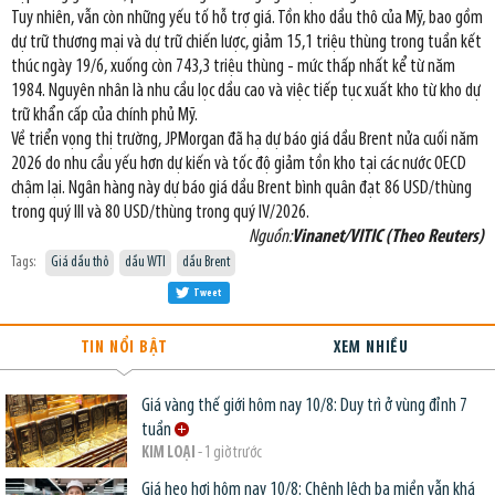
Tuy nhiên, vẫn còn những yếu tố hỗ trợ giá. Tồn kho dầu thô của Mỹ, bao gồm
dự trữ thương mại và dự trữ chiến lược, giảm 15,1 triệu thùng trong tuần kết
thúc ngày 19/6, xuống còn 743,3 triệu thùng - mức thấp nhất kể từ năm
1984. Nguyên nhân là nhu cầu lọc dầu cao và việc tiếp tục xuất kho từ kho dự
trữ khẩn cấp của chính phủ Mỹ.
Về triển vọng thị trường, JPMorgan đã hạ dự báo giá dầu Brent nửa cuối năm
2026 do nhu cầu yếu hơn dự kiến và tốc độ giảm tồn kho tại các nước OECD
chậm lại. Ngân hàng này dự báo giá dầu Brent bình quân đạt 86 USD/thùng
trong quý III và 80 USD/thùng trong quý IV/2026.
Nguồn:
Vinanet/VITIC (Theo Reuters)
Tags:
Giá dầu thô
dầu WTI
dầu Brent
Tweet
TIN NỔI BẬT
XEM NHIỀU
Giá vàng thế giới hôm nay 10/8: Duy trì ở vùng đỉnh 7
tuần
KIM LOẠI
- 1 giờ trước
Giá heo hơi hôm nay 10/8: Chênh lệch ba miền vẫn khá