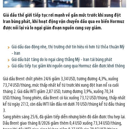
Giá dầu thế giới tiếp tục rơi mạnh về gần mức trước khi xung đột
Iran bùng phát, khi hoạt động vận chuyển dầu qua eo biển Hormuz
được nối lại và lo ngại gián đoạn nguồn cung suy giảm.
Giá dầu dao động nhẹ, thị trường chờ tín hiệu rõ hơn từ thỏa thuận Mỹ
- Iran
Giá dầu bật tăng do lo ngại căng thẳng Mỹ - Iran tái bùng phát
Giá dầu tiếp tục giảm khi nguồn cung qua Hormuz dần được khơi thông
Giá dầu Brent chốt phiên 24/6 giảm 3,34 USD, tương đương 4,3%, xuống
73,74 USD/thùng, mức thấp nhất kể từ trước khi xung đột Iran nổ ra cuối
tháng 2. Giá dầu WTI giảm 2,87 USD, tương đương 3,9%, xuống 70,34
USD/thùng. Trong phiên, dầu Brent có lúc xuống 73,12 USD/thùng, thấp nhất
kể từ ngày 27/2, còn dầu WTI lần đầu rơi dưới 70 USD/thùng kể từ đầu tháng
3.
Sang phiên sáng 25/6, đà giảm tiếp diễn nhưng biên độ dần được thu hẹp lại.
Dầu Brent giao tháng 8/2026 giảm thêm 0,4 USD xuống 73,34 USD/thùng,