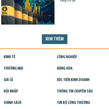
tăng trở lại
XEM THÊM
KINH TẾ
CÔNG NGHIỆP
THƯƠNG MẠI
HÀNG HÓA
GIÁ CẢ
XÚC TIẾN KINH DOANH
HỘI NHẬP
THÔNG TIN CHUYÊN SÂU
CHÍNH SÁCH
TIN BỘ CÔNG THƯƠNG