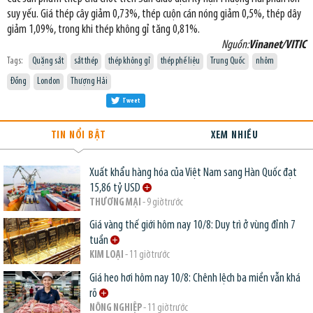
suy yếu. Giá thép cây giảm 0,73%, thép cuộn cán nóng giảm 0,5%, thép dây
giảm 1,09%, trong khi thép không gỉ tăng 0,81%.
Nguồn:
Vinanet/VITIC
Tags:
Quặng sắt
sắt thép
thép không gỉ
thép phế liệu
Trung Quốc
nhôm
Đồng
London
Thượng Hải
Tweet
TIN NỔI BẬT
XEM NHIỀU
Xuất khẩu hàng hóa của Việt Nam sang Hàn Quốc đạt
15,86 tỷ USD
THƯƠNG MẠI
- 9 giờ trước
Giá vàng thế giới hôm nay 10/8: Duy trì ở vùng đỉnh 7
tuần
KIM LOẠI
- 11 giờ trước
Giá heo hơi hôm nay 10/8: Chênh lệch ba miền vẫn khá
rõ
NÔNG NGHIỆP
- 11 giờ trước