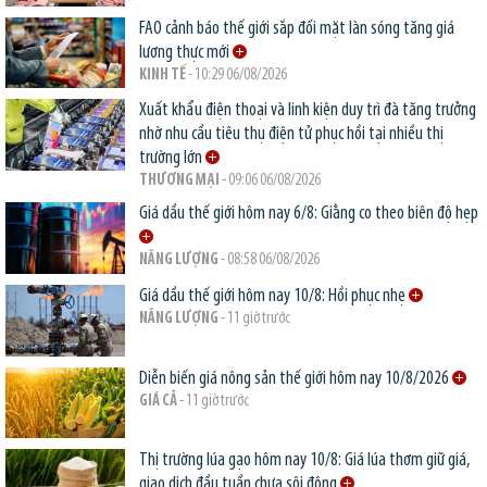
FAO cảnh báo thế giới sắp đối mặt làn sóng tăng giá
lương thực mới
KINH TẾ
- 10:29 06/08/2026
Xuất khẩu điện thoại và linh kiện duy trì đà tăng trưởng
nhờ nhu cầu tiêu thụ điện tử phục hồi tại nhiều thị
trường lớn
THƯƠNG MẠI
- 09:06 06/08/2026
Giá dầu thế giới hôm nay 6/8: Giằng co theo biên độ hẹp
NĂNG LƯỢNG
- 08:58 06/08/2026
Giá dầu thế giới hôm nay 10/8: Hồi phục nhẹ
NĂNG LƯỢNG
- 11 giờ trước
Diễn biến giá nông sản thế giới hôm nay 10/8/2026
GIÁ CẢ
- 11 giờ trước
Thị trường lúa gạo hôm nay 10/8: Giá lúa thơm giữ giá,
giao dịch đầu tuần chưa sôi động