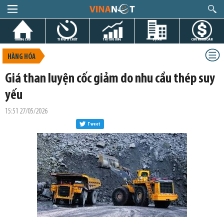
TRANG CHỦ
TIN GIỜ CHÓT
THỊ TRƯỜNG
DỰ ÁN
CHỨNG KHOÁN
HÀNG HÓA
Giá than luyện cốc giảm do nhu cầu thép suy
yếu
15:51 27/05/2026
Tweet