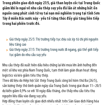
Trong phiên giao dịch ngày 27/5, giá than luyện cốc tại Trung Quốc
giảm khi lo ngại về nhu cầu thép suy yếu đã lấn át những bất ổn
nguồn cung phát sinh từ vụ tai nạn mỏ nghiêm trọng tại tỉnh Sơn
Tây ở miền Bắc nước này - yếu tố từng thúc đẩy giá tăng liên tiếp
trong hai phiên trước đó.
Giá thép ngày 25/5: Thị trường tiếp tục chịu sức ép từ chi phí nguyên
liệu tăng cao
Giá thép ngày 27/5: Thị trường trong nước đi ngang, giá thế giới tiếp
tục giảm do nhu cầu suy yếu
Nhu cầu thép đã xuất hiện dấu hiệu chững lại khi mưa lớn ảnh hưởng đến
một số khu vực phía Nam Trung Quốc, tạm thời làm gián đoạn hoạt động
logistics và kéo giảm tiêu thụ thép.
Theo dữ liệu do Hiệp hội Sắt thép Trung Quốc công bố hôm thứ Ba (26/5),
sản lượng thép thô bình quân ngày của Trung Quốc trong giai đoạn 11–20/5
dự kiến giảm 0,9% so với 10 ngày đầu tháng, cho thấy nhu cầu tiêu thụ
nguyên liệu đầu vào đang suy yếu.
Hợp đồng than luyện cốc giao dịch nhiều nhất trên Sàn Giao dịch Hàng hóa