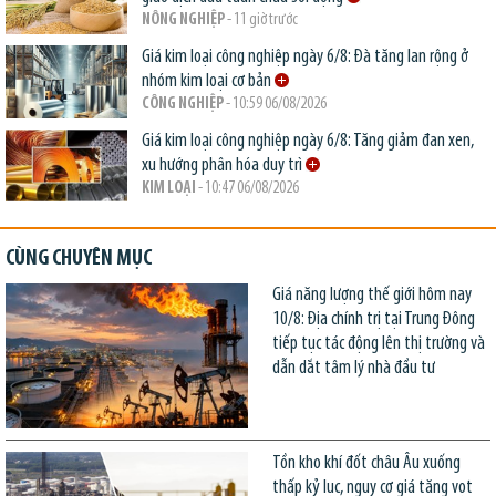
NÔNG NGHIỆP
- 11 giờ trước
Giá kim loại công nghiệp ngày 6/8: Đà tăng lan rộng ở
nhóm kim loại cơ bản
CÔNG NGHIỆP
- 10:59 06/08/2026
Giá kim loại công nghiệp ngày 6/8: Tăng giảm đan xen,
xu hướng phân hóa duy trì
KIM LOẠI
- 10:47 06/08/2026
CÙNG CHUYÊN MỤC
Giá năng lượng thế giới hôm nay
10/8: Địa chính trị tại Trung Đông
tiếp tục tác động lên thị trường và
dẫn dắt tâm lý nhà đầu tư
Tồn kho khí đốt châu Âu xuống
thấp kỷ lục, nguy cơ giá tăng vọt