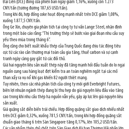
Đại Liên (DCE) đóng cửa phiên ban ngày giảm 1,16%, xuống còn 1.273
CNY/tấn (tương đương 187,65 USD/tấn).
Trong khi đó, hợp đồng coke hoạt động mạnh nhất trên DCE giảm 1,08%,
xuống 1.877,5 CNY/tấn.
Ông Ge Xin, chuyên gia phân tích tại công ty tư vấn Lange Steel, nhận định
trong một báo cáo rằng: “Thị trường thép sẽ bước vào giai đoạn nhu cầu suy
yếu theo mùa trong tháng 6”.
Ông cũng cho biết xuất khẩu thép của Trung Quốc đang chịu tác động tiêu
cực từ các rào cản thương mại toàn cầu gia tăng, thuế carbon và sự cạnh
tranh ngày càng gay gắt từ các đối thủ.
Giá hai nguyên liệu sản xuất thép này đã tăng mạnh hồi đầu tuần do lo ngại
nguồn cung sau hàng loạt đợt kiểm tra an toàn nghiêm ngặt tại các mỏ
than xẩy ra vụ nổ khí gas khiến 82 người thiệt mạng.
Tuy nhiên, theo các nhà phân tích của công ty môi giới Everbright Futures,
biên lợi nhuận ngành thép đang bị thu hẹp do giá nguyên liệu đầu vào tăng
cao trong khi nhu cầu thép hạ nguồn vẫn yếu, gây áp lực lên giá nguyên liệu
sản xuất.
Giá quặng sắt diễn biến trái chiều. Hợp đồng quặng sắt giao dịch nhiều nhất
trên DCE giảm 0,32%, xuống 781,5 CNY/tấn, trong khi hợp đồng quặng sắt
chuẩn giao tháng 6 trên Sàn Singapore tăng 0,17%, lên 105,2 USD/tấn.
Các sản phẩm thép chủ chốt trên Sàn Giao dịch Kỳ hạn Thượng Hải phần lớn