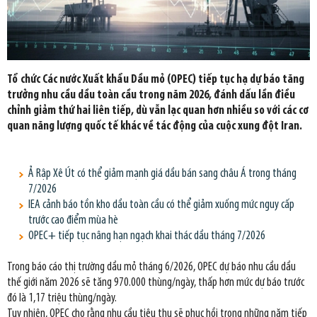
Tổ chức Các nước Xuất khẩu Dầu mỏ (OPEC) tiếp tục hạ dự báo tăng
trưởng nhu cầu dầu toàn cầu trong năm 2026, đánh dấu lần điều
chỉnh giảm thứ hai liên tiếp, dù vẫn lạc quan hơn nhiều so với các cơ
quan năng lượng quốc tế khác về tác động của cuộc xung đột Iran.
Ả Rập Xê Út có thể giảm mạnh giá dầu bán sang châu Á trong tháng
7/2026
IEA cảnh báo tồn kho dầu toàn cầu có thể giảm xuống mức nguy cấp
trước cao điểm mùa hè
OPEC+ tiếp tục nâng hạn ngạch khai thác dầu tháng 7/2026
Trong báo cáo thị trường dầu mỏ tháng 6/2026, OPEC dự báo nhu cầu dầu
thế giới năm 2026 sẽ tăng 970.000 thùng/ngày, thấp hơn mức dự báo trước
đó là 1,17 triệu thùng/ngày.
Tuy nhiên, OPEC cho rằng nhu cầu tiêu thụ sẽ phục hồi trong những năm tiếp