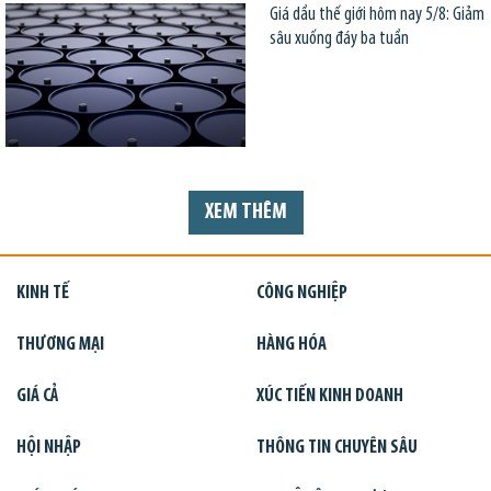
Giá dầu thế giới hôm nay 5/8: Giảm
sâu xuống đáy ba tuần
XEM THÊM
KINH TẾ
CÔNG NGHIỆP
THƯƠNG MẠI
HÀNG HÓA
GIÁ CẢ
XÚC TIẾN KINH DOANH
HỘI NHẬP
THÔNG TIN CHUYÊN SÂU