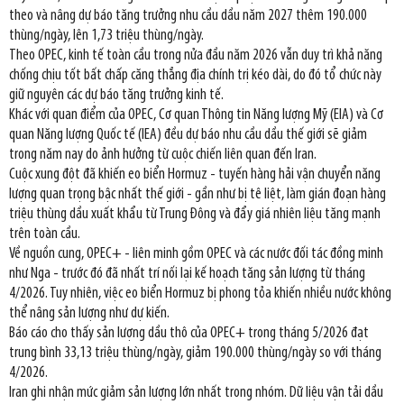
theo và nâng dự báo tăng trưởng nhu cầu dầu năm 2027 thêm 190.000
thùng/ngày, lên 1,73 triệu thùng/ngày.
Theo OPEC, kinh tế toàn cầu trong nửa đầu năm 2026 vẫn duy trì khả năng
chống chịu tốt bất chấp căng thẳng địa chính trị kéo dài, do đó tổ chức này
giữ nguyên các dự báo tăng trưởng kinh tế.
Khác với quan điểm của OPEC, Cơ quan Thông tin Năng lượng Mỹ (EIA) và Cơ
quan Năng lượng Quốc tế (IEA) đều dự báo nhu cầu dầu thế giới sẽ giảm
trong năm nay do ảnh hưởng từ cuộc chiến liên quan đến Iran.
Cuộc xung đột đã khiến eo biển Hormuz - tuyến hàng hải vận chuyển năng
lượng quan trọng bậc nhất thế giới - gần như bị tê liệt, làm gián đoạn hàng
triệu thùng dầu xuất khẩu từ Trung Đông và đẩy giá nhiên liệu tăng mạnh
trên toàn cầu.
Về nguồn cung, OPEC+ - liên minh gồm OPEC và các nước đối tác đồng minh
như Nga - trước đó đã nhất trí nối lại kế hoạch tăng sản lượng từ tháng
4/2026. Tuy nhiên, việc eo biển Hormuz bị phong tỏa khiến nhiều nước không
thể nâng sản lượng như dự kiến.
Báo cáo cho thấy sản lượng dầu thô của OPEC+ trong tháng 5/2026 đạt
trung bình 33,13 triệu thùng/ngày, giảm 190.000 thùng/ngày so với tháng
4/2026.
Iran ghi nhận mức giảm sản lượng lớn nhất trong nhóm. Dữ liệu vận tải dầu