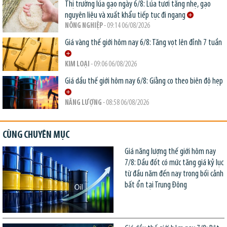
Thị trường lúa gạo ngày 6/8: Lúa tươi tăng nhẹ, gạo
nguyên liệu và xuất khẩu tiếp tục đi ngang
NÔNG NGHIỆP
- 09:14 06/08/2026
Giá vàng thế giới hôm nay 6/8: Tăng vọt lên đỉnh 7 tuần
KIM LOẠI
- 09:06 06/08/2026
Giá dầu thế giới hôm nay 6/8: Giằng co theo biên độ hẹp
NĂNG LƯỢNG
- 08:58 06/08/2026
CÙNG CHUYÊN MỤC
Giá năng lượng thế giới hôm nay
7/8: Dầu đốt có mức tăng giá kỷ lục
từ đầu năm đến nay trong bối cảnh
bất ổn tại Trung Đông