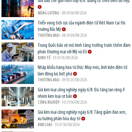
Giá dầu thế giới hôm nay 6/8: Giằng co theo biên độ hẹp
NĂNG LƯỢNG
- 08:58 06/08/2026
Triển vọng tích cực của ngành điện tử Việt Nam tại thị
trường Bắc Mỹ
THƯƠNG MẠI
- 08:30 04/08/2026
Trung Quốc bảo vệ mô hình tăng trưởng trước thềm đàm
phán thương mại với Mỹ và EU
KINH TẾ
- 10:43 05/08/2026
Nhập khẩu hàng hóa từ Đức: Máy móc, linh kiện điện tử
làm động lực bứt phá
THƯƠNG MẠI
- 09:05 05/08/2026
Giá kim loại công nghiệp ngày 6/8: Đà tăng lan rộng ở
nhóm kim loại cơ bản
CÔNG NGHIỆP
- 10:59 06/08/2026
Giá kim loại công nghiệp ngày 6/8: Tăng giảm đan xen,
xu hướng phân hóa duy trì
KIM LOẠI
- 10:47 06/08/2026