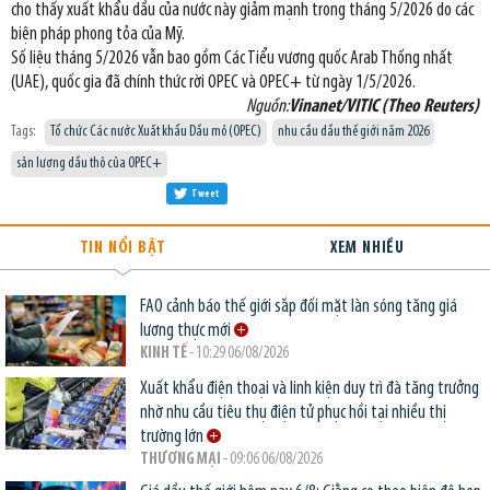
cho thấy xuất khẩu dầu của nước này giảm mạnh trong tháng 5/2026 do các
biện pháp phong tỏa của Mỹ.
Số liệu tháng 5/2026 vẫn bao gồm Các Tiểu vương quốc Arab Thống nhất
(UAE), quốc gia đã chính thức rời OPEC và OPEC+ từ ngày 1/5/2026.
Nguồn:
Vinanet/VITIC (Theo Reuters)
Tags:
Tổ chức Các nước Xuất khẩu Dầu mỏ (OPEC)
nhu cầu dầu thế giới năm 2026
sản lượng dầu thô của OPEC+
Tweet
TIN NỔI BẬT
XEM NHIỀU
FAO cảnh báo thế giới sắp đối mặt làn sóng tăng giá
lương thực mới
KINH TẾ
- 10:29 06/08/2026
Xuất khẩu điện thoại và linh kiện duy trì đà tăng trưởng
nhờ nhu cầu tiêu thụ điện tử phục hồi tại nhiều thị
trường lớn
THƯƠNG MẠI
- 09:06 06/08/2026