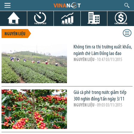
TRANG CHỦ
TIN GIỜ CHÓT
THỊ TRƯỜNG
DỰ ÁN
CHỨNG KHOÁN
NGUYÊN LIỆU
Không tìm ra thị trường xuất khẩu,
ngành chè Lâm Đồng lao đao
NGUYÊN LIỆU
- 10:47 03/11/2015
Giá cà phê trong nước giảm tiếp
300 nghìn đồng/tấn ngày 3/11
NGUYÊN LIỆU
- 09:03 03/11/2015