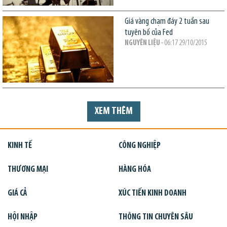
Giá vàng chạm đáy 2 tuần sau
tuyên bố của Fed
NGUYÊN LIỆU
- 06:17 29/10/2015
XEM THÊM
KINH TẾ
CÔNG NGHIỆP
THƯƠNG MẠI
HÀNG HÓA
GIÁ CẢ
XÚC TIẾN KINH DOANH
HỘI NHẬP
THÔNG TIN CHUYÊN SÂU