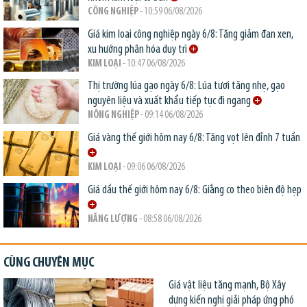
CÔNG NGHIỆP
- 10:59 06/08/2026
Giá kim loại công nghiệp ngày 6/8: Tăng giảm đan xen,
xu hướng phân hóa duy trì
KIM LOẠI
- 10:47 06/08/2026
Thị trường lúa gạo ngày 6/8: Lúa tươi tăng nhẹ, gạo
nguyên liệu và xuất khẩu tiếp tục đi ngang
NÔNG NGHIỆP
- 09:14 06/08/2026
Giá vàng thế giới hôm nay 6/8: Tăng vọt lên đỉnh 7 tuần
KIM LOẠI
- 09:06 06/08/2026
Giá dầu thế giới hôm nay 6/8: Giằng co theo biên độ hẹp
NĂNG LƯỢNG
- 08:58 06/08/2026
CÙNG CHUYÊN MỤC
Giá vật liệu tăng mạnh, Bộ Xây
dựng kiến nghị giải pháp ứng phó