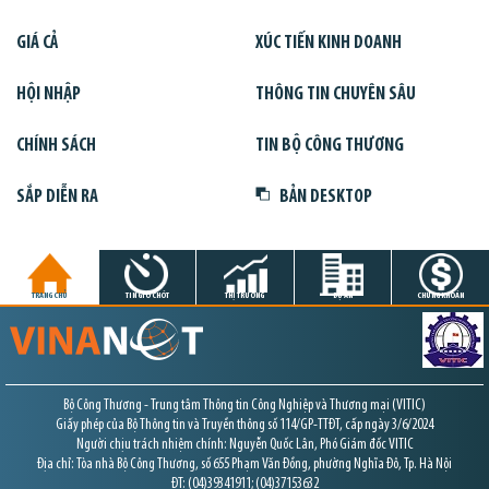
GIÁ CẢ
XÚC TIẾN KINH DOANH
HỘI NHẬP
THÔNG TIN CHUYÊN SÂU
CHÍNH SÁCH
TIN BỘ CÔNG THƯƠNG
SẮP DIỄN RA
BẢN DESKTOP
TRANG CHỦ
TIN GIỜ CHÓT
THỊ TRƯỜNG
DỰ ÁN
CHỨNG KHOÁN
Bộ Công Thương - Trung tâm Thông tin Công Nghiệp và Thương mại (VITIC)
Giấy phép của Bộ Thông tin và Truyền thông số 114/GP-TTĐT, cấp ngày 3/6/2024
Người chịu trách nhiệm chính: Nguyễn Quốc Lân, Phó Giám đốc VITIC
Địa chỉ: Tòa nhà Bộ Công Thương, số 655 Phạm Văn Đồng, phường Nghĩa Đô, Tp. Hà Nội
ĐT: (04)39341911; (04)37153632