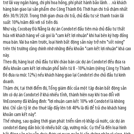
trợ lãi vay ngân hàng, chi phí hoa hồng, phí phát hành bảo lãnh…và khách
hàng bàn giao lại sản phẩm cho Công Thành Đô. Thời hạn chi trả chậm nhất
đến 30/9/2020. Trong thời gian chưa chi trả, chủ đầu tư sẽ thanh toán lãi
suất 10%/năm đối với số tiền đó.
Như vậy, Cocobay Đà Nẵng là dự án Condotel đầu tiên mà chủ đầu tư thất
hứa với khách hàng về cái gọi là "cam kết lợi nhuận" khi hai bên ký hợp đồng
mua bán. Vài ba năm trước, loại hình bất động sản này trở nên "sốt nóng"
trên thị trường cũng chính nhờ những điều khoản "cam kết lợi nhuận" khá cao
này.
Theo đó, hàng loạt chủ đầu tư khi chào bán các dự án Condotel đều đưa ra
điều khoản cam kết lợi nhuận phổ biến từ 8 -10%/năm (riêng Công ty Thành
Đô đưa ra mức 12%) nếu khách hàng giao lại Condotel cho chủ đầu tư kinh
doanh.
Thậm chí, tại thời điểm đó, Tổng giám đốc của một tập đoàn bất động sản
lớn có dự án Condotel ở khá nhiều tỉnh, thành hiện nay khi trao đổi với
VnEconomy đã khẳng định: "lợi nhuận cam kết 10% với Condotel là không
khó. Chỉ cần tỷ lệ cho thuê lấp đầy lên tới 40% là đủ để trả cho khách hàng
khoản cam kết này".
Thế nhưng, sau quãng thời gian phát triển rầm rộ khắp cả nước, các dự án
condotel đang dần bộc lộ nhiều bất cập, vướng mắc. Cụ thể là đến loại hình