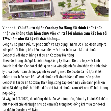
Vinanet - Chủ đầu tư dự án Cocobay Đà Nẵng đã chính thức thừa
nhận sẽ không thực hiện được việc chi trả lợi nhuận cam kết lên tới
12%/năm như đã ký với khách hàng...
Công ty Cổ phần Đầu tư phát triển và Xây dựng Thành Đô (Tập đoàn Empire)
vừa phát đi thông báo liên quan đến việc thực hiện cam kết lợi nhuận
Condotel với khách hàng tại dự án Cocobay Đà Nẵng.
Theo đó, trong thư gửi khách hàng, Công ty Thành Đô cho hay, việc kinh
doanh loại hình Condotel thời gian qua vẫn gặp nhiều khó khăn do tính pháp
lý chưa được hoàn thiện, gặp nhiều vướng mắc. Do đó, dù đã nỗ lực rất lớn
nhằm thực hiện cam kết về lợi nhuận với khách hàng đã mua sản phẩm
Condotel tại dự án Cocobay Đà Nẵng, song tập đoàn này vẫn đành phải xin
lỗi vì đã không thể thực hiện được chi trả lợi nhuận cam kết như đã hứa trong
hợp đồng.
Vì vậy, từ 1/1/2020, do những khó khăn về dòng tiền, Công ty Thành Đô chấm
dứt việc chi trả lợi nhuận như đã cam kết trong hợp đồng khi mua condotel
tại dự án Cocobay Đà Nẵng.