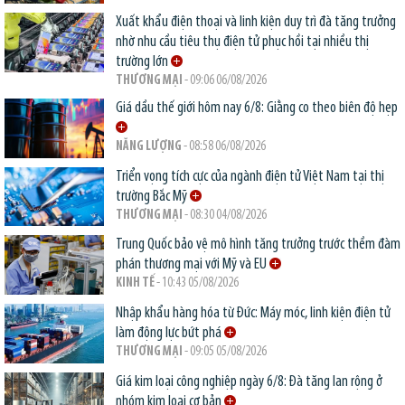
Xuất khẩu điện thoại và linh kiện duy trì đà tăng trưởng
nhờ nhu cầu tiêu thụ điện tử phục hồi tại nhiều thị
trường lớn
THƯƠNG MẠI
- 09:06 06/08/2026
Giá dầu thế giới hôm nay 6/8: Giằng co theo biên độ hẹp
NĂNG LƯỢNG
- 08:58 06/08/2026
Triển vọng tích cực của ngành điện tử Việt Nam tại thị
trường Bắc Mỹ
THƯƠNG MẠI
- 08:30 04/08/2026
Trung Quốc bảo vệ mô hình tăng trưởng trước thềm đàm
phán thương mại với Mỹ và EU
KINH TẾ
- 10:43 05/08/2026
Nhập khẩu hàng hóa từ Đức: Máy móc, linh kiện điện tử
làm động lực bứt phá
THƯƠNG MẠI
- 09:05 05/08/2026
Giá kim loại công nghiệp ngày 6/8: Đà tăng lan rộng ở
nhóm kim loại cơ bản