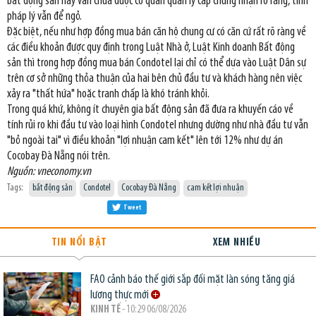
bất động sản này vẫn chưa được cơ quan quản lý cấp chứng nhận rõ ràng, tính
pháp lý vẫn để ngỏ.
Đặc biệt, nếu như hợp đồng mua bán căn hộ chung cư có căn cứ rất rõ ràng về
các điều khoản được quy định trong Luật Nhà ở, Luật Kinh doanh Bất động
sản thì trong hợp đồng mua bán Condotel lại chỉ có thể dựa vào Luật Dân sự
trên cơ sở những thỏa thuận của hai bên chủ đầu tư và khách hàng nên việc
xảy ra "thất hứa" hoặc tranh chấp là khó tránh khỏi.
Trong quá khứ, không ít chuyên gia bất động sản đã đưa ra khuyến cáo về
tính rủi ro khi đầu tư vào loại hình Condotel nhưng dường như nhà đầu tư vẫn
"bỏ ngoài tai" vì điều khoản "lợi nhuận cam kết" lên tới 12% như dự án
Cocobay Đà Nẵng nói trên.
Nguồn: vneconomy.vn
Tags:
bất động sản
Condotel
Cocobay Đà Nẵng
cam kết lợi nhuận
Tweet
TIN NỔI BẬT
XEM NHIỀU
FAO cảnh báo thế giới sắp đối mặt làn sóng tăng giá
lương thực mới
KINH TẾ
- 10:29 06/08/2026