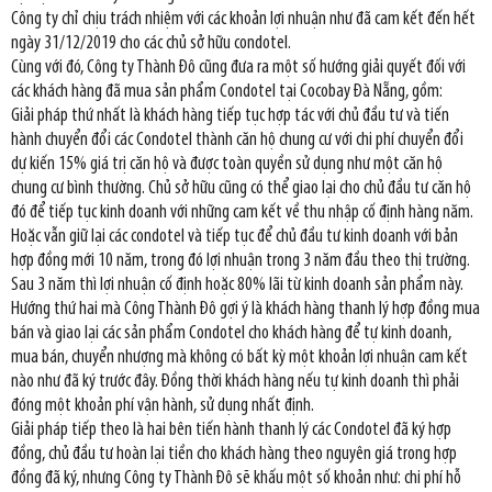
Công ty chỉ chịu trách nhiệm với các khoản lợi nhuận như đã cam kết đến hết
ngày 31/12/2019 cho các chủ sở hữu condotel.
Cùng với đó, Công ty Thành Đô cũng đưa ra một số hướng giải quyết đối với
các khách hàng đã mua sản phẩm Condotel tại Cocobay Đà Nẵng, gồm:
Giải pháp thứ nhất là khách hàng tiếp tục hợp tác với chủ đầu tư và tiến
hành chuyển đổi các Condotel thành căn hộ chung cư với chi phí chuyển đổi
dự kiến 15% giá trị căn hộ và được toàn quyền sử dụng như một căn hộ
chung cư bình thường. Chủ sở hữu cũng có thể giao lại cho chủ đầu tư căn hộ
đó để tiếp tục kinh doanh với những cam kết về thu nhập cố định hàng năm.
Hoặc vẫn giữ lại các condotel và tiếp tục để chủ đầu tư kinh doanh với bản
hợp đồng mới 10 năm, trong đó lợi nhuận trong 3 năm đầu theo thị trường.
Sau 3 năm thì lợi nhuận cố định hoặc 80% lãi từ kinh doanh sản phẩm này.
Hướng thứ hai mà Công Thành Đô gợi ý là khách hàng thanh lý hợp đồng mua
bán và giao lại các sản phẩm Condotel cho khách hàng để tự kinh doanh,
mua bán, chuyển nhượng mà không có bất kỳ một khoản lợi nhuận cam kết
nào như đã ký trước đây. Đồng thời khách hàng nếu tự kinh doanh thì phải
đóng một khoản phí vận hành, sử dụng nhất định.
Giải pháp tiếp theo là hai bên tiến hành thanh lý các Condotel đã ký hợp
đồng, chủ đầu tư hoàn lại tiền cho khách hàng theo nguyên giá trong hợp
đồng đã ký, nhưng Công ty Thành Đô sẽ khấu một số khoản như: chi phí hỗ