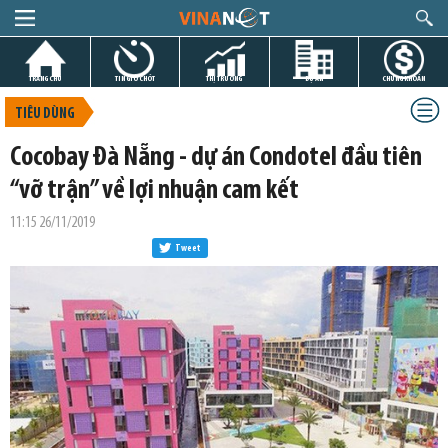
TRANG CHỦ
TIN GIỜ CHÓT
THỊ TRƯỜNG
DỰ ÁN
CHỨNG KHOÁN
TIÊU DÙNG
Cocobay Đà Nẵng - dự án Condotel đầu tiên
“vỡ trận” về lợi nhuận cam kết
11:15 26/11/2019
Tweet