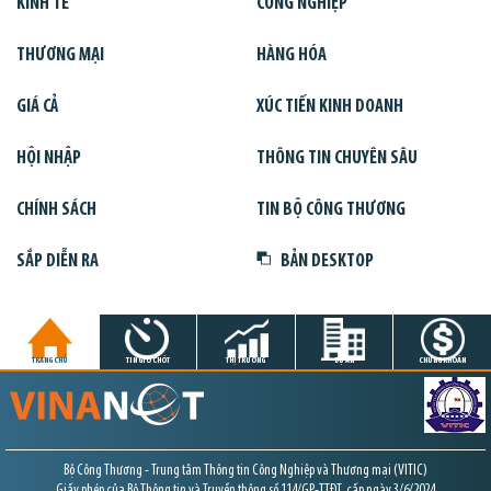
KINH TẾ
CÔNG NGHIỆP
THƯƠNG MẠI
HÀNG HÓA
GIÁ CẢ
XÚC TIẾN KINH DOANH
HỘI NHẬP
THÔNG TIN CHUYÊN SÂU
CHÍNH SÁCH
TIN BỘ CÔNG THƯƠNG
SẮP DIỄN RA
BẢN DESKTOP
TRANG CHỦ
TIN GIỜ CHÓT
THỊ TRƯỜNG
DỰ ÁN
CHỨNG KHOÁN
Bộ Công Thương - Trung tâm Thông tin Công Nghiệp và Thương mại (VITIC)
Giấy phép của Bộ Thông tin và Truyền thông số 114/GP-TTĐT, cấp ngày 3/6/2024