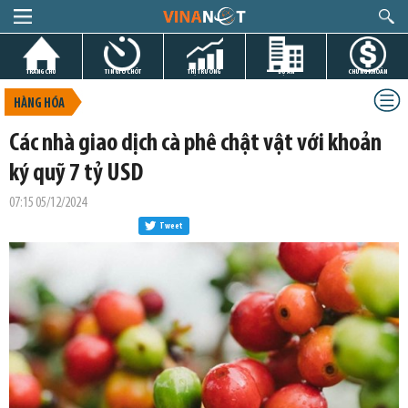
TRANG CHỦ
TIN GIỜ CHÓT
THỊ TRƯỜNG
DỰ ÁN
CHỨNG KHOÁN
HÀNG HÓA
Các nhà giao dịch cà phê chật vật với khoản
ký quỹ 7 tỷ USD
07:15 05/12/2024
Tweet