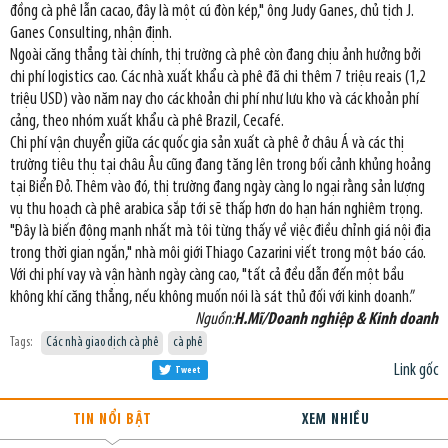
đồng cà phê lẫn cacao, đây là một cú đòn kép," ông Judy Ganes, chủ tịch J.
Ganes Consulting, nhận định.
Ngoài căng thẳng tài chính, thị trường cà phê còn đang chịu ảnh hưởng bởi
chi phí logistics cao. Các nhà xuất khẩu cà phê đã chi thêm 7 triệu reais (1,2
triệu USD) vào năm nay cho các khoản chi phí như lưu kho và các khoản phí
cảng, theo nhóm xuất khẩu cà phê Brazil, Cecafé.
Chi phí vận chuyển giữa các quốc gia sản xuất cà phê ở châu Á và các thị
trường tiêu thụ tại châu Âu cũng đang tăng lên trong bối cảnh khủng hoảng
tại Biển Đỏ. Thêm vào đó, thị trường đang ngày càng lo ngại rằng sản lượng
vụ thu hoạch cà phê arabica sắp tới sẽ thấp hơn do hạn hán nghiêm trọng.
"Đây là biến động mạnh nhất mà tôi từng thấy về việc điều chỉnh giá nội địa
trong thời gian ngắn," nhà môi giới Thiago Cazarini viết trong một báo cáo.
Với chi phí vay và vận hành ngày càng cao, "tất cả đều dẫn đến một bầu
không khí căng thẳng, nếu không muốn nói là sát thủ đối với kinh doanh.”
Nguồn:
H.Mĩ/Doanh nghiệp & Kinh doanh
Tags:
Các nhà giao dịch cà phê
cà phê
Link gốc
Tweet
TIN NỔI BẬT
XEM NHIỀU