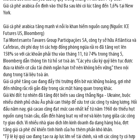
Giá cà phê arabica ổn định vào thứ Ba sau khi có lúc tăng đến 1,6% tại New
York.
Giá cà phê arabica tăng mạnh vì nỗi lo khan hiếm nguồn cung (Nguồn: ICE
Futures US, Bloomberg)
Tại Montesanto Tavares Group Participações SA, công ty sở hữu Atlântica và
Cafebras, chi phí duy trì các hợp đồng phòng ngừa rủi ro đã tăng vọt lên
158% so với các khoản phải thu vào tháng 11, từ 74% trong tháng 5,
Bloomberg dẫn thông tin từ hồ sơ toà án. “Các yêu cầu ký quỹ liên tục được
đưa ra khiến cơ cấu tài chính ngắn hạn trở nên không bền vững,” theo nội
dung trong tài liệu toà án.
Giá cà phê tăng cao đang đẩy thị trường đến bờ vực khủng hoảng, gợi nhớ
đến những rắc rối gần đây trong các mặt hàng quan trọng khác.
Giá khí đốt tự nhiên đã tăng đột biến sau căng thẳng Nga - Ukraine, buộc
nhiều chính phủ châu Âu phải can thiệp để cứu trợ các công ty năng lượng. Hồi
đầu năm nay, giá cacao cũng đạt mức cao nhất kể từ năm 1960 do thiếu hụt
nguồn cung toàn cầu, dẫn đến hàng loạt vụ vỡ nợ và kiện tụng giữa các công
ty giao dịch. Vì nhiều nhà giao dịch lớn kinh doanh đa dạng hàng hóa, đợt
tăng giá cà phê chỉ khiến tình hình của họ thêm phần khó khăn.
"Tỷ lệ ký quỹ cao đang tạo ra áp lực lớn về tài chính, và với các công ty có hợp