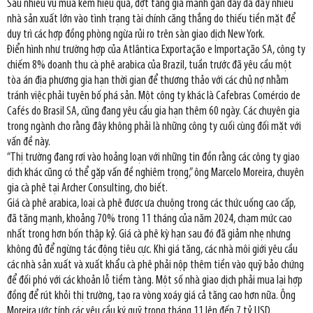
Sau nhiều vụ mùa kém hiệu quả, đợt tăng giá mạnh gần đây đã đẩy nhiều
nhà sản xuất lớn vào tình trạng tài chính căng thẳng do thiếu tiền mặt để
duy trì các hợp đồng phòng ngừa rủi ro trên sàn giao dịch New York.
Điển hình như trường hợp của Atlântica Exportação e Importação SA, công ty
chiếm 8% doanh thu cà phê arabica của Brazil, tuần trước đã yêu cầu một
tòa án địa phương gia hạn thời gian để thương thảo với các chủ nợ nhằm
tránh việc phải tuyên bố phá sản. Một công ty khác là Cafebras Comércio de
Cafés do Brasil SA, cũng đang yêu cầu gia hạn thêm 60 ngày. Các chuyên gia
trong ngành cho rằng đây không phải là những công ty cuối cùng đối mặt với
vấn đề này.
“Thị trường đang rơi vào hoảng loạn với những tin đồn rằng các công ty giao
dịch khác cũng có thể gặp vấn đề nghiêm trọng,” ông Marcelo Moreira, chuyên
gia cà phê tại Archer Consulting, cho biết.
Giá cà phê arabica, loại cà phê được ưa chuộng trong các thức uống cao cấp,
đã tăng mạnh, khoảng 70% trong 11 tháng của năm 2024, chạm mức cao
nhất trong hơn bốn thập kỷ. Giá cà phê kỳ hạn sau đó đã giảm nhẹ nhưng
không đủ để ngừng tác động tiêu cực. Khi giá tăng, các nhà môi giới yêu cầu
các nhà sản xuất và xuất khẩu cà phê phải nộp thêm tiền vào quỹ bảo chứng
để đối phó với các khoản lỗ tiềm tàng. Một số nhà giao dịch phải mua lại hợp
đồng để rút khỏi thị trường, tạo ra vòng xoáy giá cả tăng cao hơn nữa. Ông
Moreira ước tính các yêu cầu ký quỹ trong tháng 11 lên đến 7 tỷ USD.