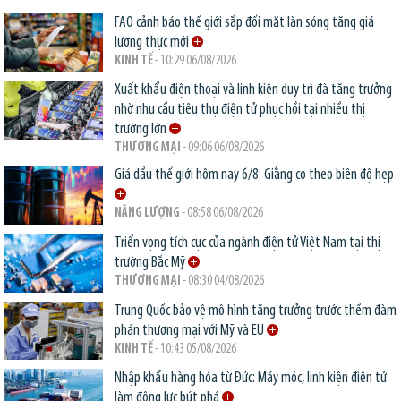
FAO cảnh báo thế giới sắp đối mặt làn sóng tăng giá
lương thực mới
KINH TẾ
- 10:29 06/08/2026
Xuất khẩu điện thoại và linh kiện duy trì đà tăng trưởng
nhờ nhu cầu tiêu thụ điện tử phục hồi tại nhiều thị
trường lớn
THƯƠNG MẠI
- 09:06 06/08/2026
Giá dầu thế giới hôm nay 6/8: Giằng co theo biên độ hẹp
NĂNG LƯỢNG
- 08:58 06/08/2026
Triển vọng tích cực của ngành điện tử Việt Nam tại thị
trường Bắc Mỹ
THƯƠNG MẠI
- 08:30 04/08/2026
Trung Quốc bảo vệ mô hình tăng trưởng trước thềm đàm
phán thương mại với Mỹ và EU
KINH TẾ
- 10:43 05/08/2026
Nhập khẩu hàng hóa từ Đức: Máy móc, linh kiện điện tử
làm động lực bứt phá